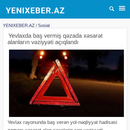
YENIXEBER.AZ
/
Sosial
Yevlaxda baş vermiş qəzada xəsarət
alanların vəziyyəti açıqlandı
Yevlax rayonunda baş verən yol-nəqliyyat hadisəsi