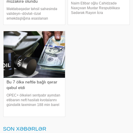
müzakirə olundu
Naim Etibar oğlu Cahidzadə
Naxçıvan Muxtar Respublikası
Məktəbəqədər təhsil sahəsində
Sədərək Rayon İcra
valideyn–dövlət–özəl
Hakimiyyətinin başçısı
əməkdaşlığına əsaslanan
vəzifəsindən azad edilib. xəbər
maliyyələşmə müsabiqəsi ilə
verir ki, bununla bağlı Prezident
bağlı özəl məktəbəqədər təhsil
İlham Əliyev Sərəncam imzalayıb.
müəssisələrinin nümayəndələri
Dövlət başçısının digə
ilə görüş keçirilib. xəbər verir ki,
görüşdə elm və təhsi
Bu 7 ölkə neftlə bağlı qərar
qəbul etdi
OPEC+ ölkələri sentyabr ayından
etibarən neft hasilatı kvotalarını
gündəlik təxminən 188 min barel
artırmağı təsdiqləməyi planlaşdırır.
xəbər verir ki, bundan sonra isə
hasilatın artırılması ilin sonunadək
dayandırılacaq
SON XƏBƏRLƏR