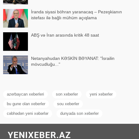
İranda siyasi böhran yaranacaq – Pezeşkianın
istefası ilə bağlı mühüm açıqlama
ABŞ və İran arasında kritik 48 saat
Netanyahudan KƏSKİN BƏYANAT: "İsrailin
mövcudluğu..."
azerbaycan xeberleri
son xeberler
yeni xeberler
bu gune olan xeberler
sou xeberler
cəbhədən yeni xəbərlər
dunyada son xeberler