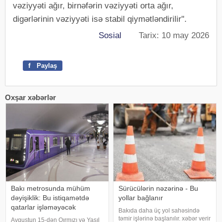
vəziyyəti ağır, birnəfərin vəziyyəti orta ağır,
digərlərinin vəziyyəti isə stabil qiymətləndirilir".
Sosial
Tarix: 10 may 2026
f
Paylaş
Oxşar xəbərlər
Bakı metrosunda mühüm
Sürücülərin nəzərinə - Bu
dəyişiklik: Bu istiqamətdə
yollar bağlanır
qatarlar işləməyəcək
Bakıda daha üç yol sahəsində
təmir işlərinə başlanılır. xəbər verir
Avqustun 15-dən Qırmızı və Yaşıl