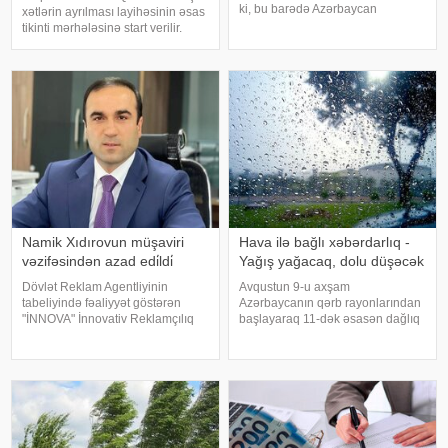
ki, bu barədə Azərbaycan
xətlərin ayrılması layihəsinin əsas
Avtomobil Yolları Dövlət Agentliyi
tikinti mərhələsinə start verilir.
məlumat yayıb. Aparılacaq təmir
xəbər verir ki, bu barədə "Bakı
işləri ilə əlaqədar aşağıdakı
Metropoliteni" QSC məlumat
küçələrdə nəqliyyat vasitələrini
yayıb. . Bildirilib ki, 10-11 aylıq
tikinti müddətind
Namik Xıdırovun müşaviri
Hava ilə bağlı xəbərdarlıq -
vəzifəsindən azad edi̇ldi̇
Yağış yağacaq, dolu düşəcək
Dövlət Reklam Agentliyinin
Avqustun 9-u axşam
tabeliyində fəaliyyət göstərən
Azərbaycanın qərb rayonlarından
"İNNOVA" İnnovativ Reklamçılıq
başlayaraq 11-dək əsasən dağlıq
Şirkəti Məhdud Məsuliyyətli
və dağətəyi ərazilərdə arabir
Cəmiyyətinin (MMC) icraçı
yağış yağacağı gözlənilir. Bu
direktorunun müşaviri
barədə -a Milli
vəzifəsindən azad edilib.
Hidrometeorologiya Xidmətindən
"Qaynarinfo"y
məlumat verilib. Ayrı-ayrı yerlərd