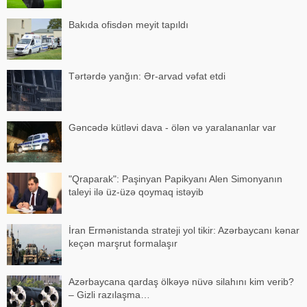
Bakıda ofisdən meyit tapıldı
Tərtərdə yanğın: Ər-arvad vəfat etdi
Gəncədə kütləvi dava - ölən və yaralananlar var
"Qraparak": Paşinyan Papikyanı Alen Simonyanın
taleyi ilə üz-üzə qoymaq istəyib
İran Ermənistanda strateji yol tikir: Azərbaycanı kənar
keçən marşrut formalaşır
Azərbaycana qardaş ölkəyə nüvə silahını kim verib?
– Gizli razılaşma…