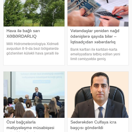
Hava ilə bağlı sarı
Vətəndaşlar yenidən nağd
XƏBƏRDARLIQ
ödənişlərə qayıda bilər –
İqtisadçıdan xəbərdarlıq
Milli Hidrometeorologiya Xidməti
avqustun 8-9-da bəzi bölgələrdə
Bank kartları ilə kartdan-karta
gözlənilən küləkli hava şəraiti ilə
əməliyyatlara tətbiq edilən yeni
bağlı sarı xəbərdarlıq verib. xəbər
limit cəmiyyətdə geniş
verir ki, xəbərdarlıqda deyilir:.
müzakirələrə səbəb olub.
"Naxçıvan MR, Cəbrayıl,
Avqustun 1-dən qüvvəyə minən
Goranboy, Naftalan, Daşkəsən
qaydalara əsasən, vətəndaşlar
gün ərzində maksimum 5 mədaxil
və 5 köçürmə əməliyyat
Özəl bağçalarla
Sədərəkdən Culfaya icra
maliyyələşmə müsabiqəsi
başçısı göndərildi