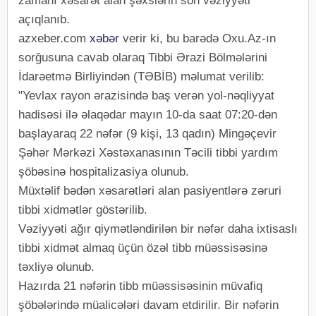
zamanı xəsarət alan şəxslərin son vəziyyəti
açıqlanıb.
azxeber.com
xəbər
verir ki, bu barədə Oxu.Az-ın
sorğusuna cavab olaraq Tibbi Ərazi Bölmələrini
İdarəetmə Birliyindən (TƏBİB) məlumat verilib:
"Yevlax rayon ərazisində baş verən yol-nəqliyyat
hadisəsi ilə əlaqədar mayın 10-da saat 07:20-dən
başlayaraq 22 nəfər (9 kişi, 13 qadın) Mingəçevir
Şəhər Mərkəzi Xəstəxanasının Təcili tibbi yardım
şöbəsinə hospitalizasiya olunub.
Müxtəlif bədən xəsarətləri alan pasiyentlərə zəruri
tibbi xidmətlər göstərilib.
Vəziyyəti ağır qiymətləndirilən bir nəfər daha ixtisaslı
tibbi xidmət almaq üçün özəl tibb müəssisəsinə
təxliyə olunub.
Hazırda 21 nəfərin tibb müəssisəsinin müvafiq
şöbələrində müalicələri davam etdirilir. Bir nəfərin