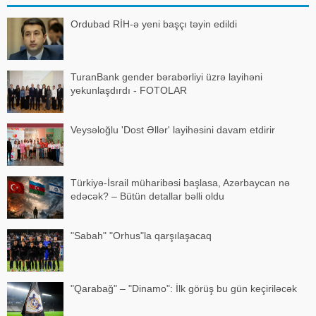
Ordubad RİH-ə yeni başçı təyin edildi
TuranBank gender bərabərliyi üzrə layihəni
yekunlaşdırdı - FOTOLAR
Veysəloğlu 'Dost Əllər' layihəsini davam etdirir
Türkiyə-İsrail müharibəsi başlasa, Azərbaycan nə
edəcək? – Bütün detallar bəlli oldu
"Sabah" "Orhus"la qarşılaşacaq
"Qarabağ" – "Dinamo": İlk görüş bu gün keçiriləcək