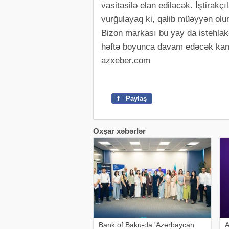
vasitəsilə elan ediləcək. İştirakçı
vurğulayaq ki, qalib müəyyən olu
Bizon markası bu yay da istehlak
həftə boyunca davam edəcək kampa
azxeber.com
f
Paylaş
Oxşar xəbərlər
Bank of Baku-da 'Azərbaycan
A