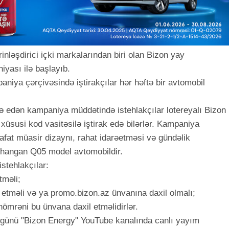
inləşdirici içki markalarından biri olan Bizon yay
yası ilə başlayıb.
aniya çərçivəsində iştirakçılar hər həftə bir avtomobil
atə edən kampaniya müddətində istehlakçılar lotereyalı Bizon
xüsusi kod vasitəsilə iştirak edə bilərlər. Kampaniya
at müasir dizaynı, rahat idarəetməsi və gündəlik
 Changan Q05 model avtomobildir.
stehlakçılar:
tməli;
tməli və ya promo.bizon.az ünvanına daxil olmalı;
ömrəni bu ünvana daxil etməlidirlər.
si günü "Bizon Energy" YouTube kanalında canlı yayım