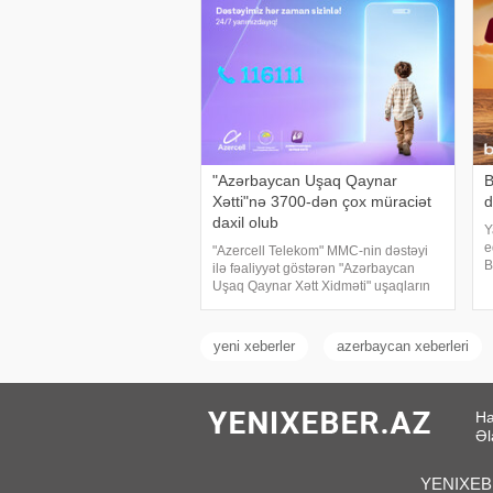
"Azərbaycan Uşaq Qaynar
B
Xətti"nə 3700-dən çox müraciət
d
daxil olub
Y
e
"Azercell Telekom" MMC-nin dəstəyi
B
ilə fəaliyyət göstərən "Azərbaycan
m
Uşaq Qaynar Xətt Xidməti" uşaqların
ü
müdafiəsi və rifahının təmin olunması
x
istiqamətində işini davam etdirir. Cari
z
ilin ilk altı ay
yeni xeberler
azerbaycan xeberleri
Ha
Əl
YENIXEBER