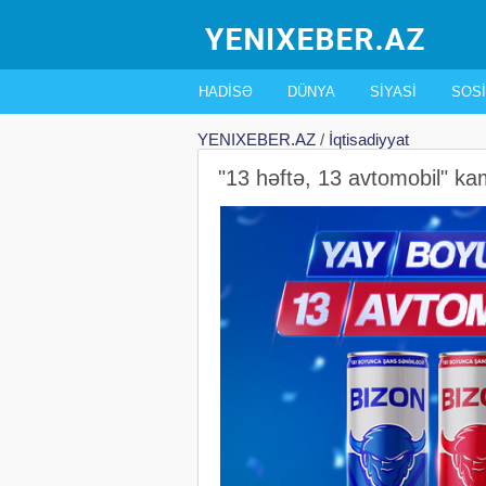
HADISƏ
DÜNYA
SIYASI
SOSI
YENIXEBER.AZ
/
İqtisadiyyat
"13 həftə, 13 avtomobil" kam