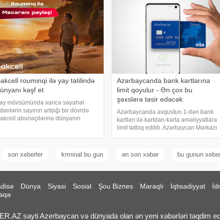
paralimpiyaçıla
akcell rouminqi ilə yay tətilində
Azərbaycanda bank kartlarına
ünyanı kəşf et
limit qoyulur - Ən çox bu
şəxslərə təsir edəcək
ay mövsümündə xaricə səyahət
dənlərin sayının artdığı bir dövrdə
Azərbaycanda avqustun 1-dən bank
akcell abunəçilərinə dünyanın
kartları ilə kartdan-karta əməliyyatlara
üxtəlif ölkələrində rahat və fasiləsiz
limit tətbiq edilib. Azərbaycan Mərkəzi
nsiyyət imkanı yaradan rouminq
Bankı və kommersiya bankları
idmətlərini təqdim edir. Səfərlər
arasında əldə edilmiş razılığa əsasən
amanı abunəçiləri
ölkədə kartla əməliyyatlara ("card-to-
son xeberler
krminal bu gun
ən son xəbər
bu gunun xeber
card"
disə
Dünya
Siyasi
Sosial
Şou Biznes
Maraqlı
İqtisadiyyat
İd
aqə
.AZ sayti Azerbaycan və dünyada olan ən yeni xəbərləri təqdim ed