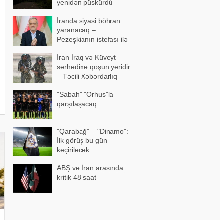
yenidən püskürdü
İranda siyasi böhran
yaranacaq –
Pezeşkianın istefası ilə
bağlı mühüm açıqlama
İran İraq və Küveyt
sərhədinə qoşun yeridir
– Təcili Xəbərdarlıq
"Sabah" "Orhus"la
qarşılaşacaq
"Qarabağ" – "Dinamo":
İlk görüş bu gün
keçiriləcək
ABŞ və İran arasında
kritik 48 saat