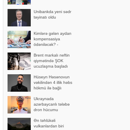
Unibankda yeni sədr
təyinatı oldu
Kimlərə gələn aydan
kompensasiya
ödəniləcək? -
AÇIQLAMA
Brent markalı neftin
qiymətində ŞOK
ucuzlaşma başladı
Hüseyn Həsənovun
vəkilindən 4 illik həbs
hökmü ilə bağlı
açıqlama
Ukraynada
azərbaycanlı tələbə
dron hücumu
nəticəsində yaralandı -
Ən təhlükəli
Vəziyyəti ağırdır
vulkanlardan biri