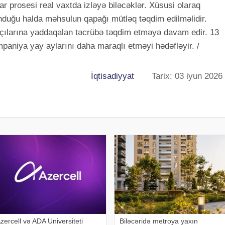
lar prosesi real vaxtda izləyə biləcəklər. Xüsusi olaraq
nduğu halda məhsulun qapağı mütləq təqdim edilməlidir.
çılarına yaddaqalan təcrübə təqdim etməyə davam edir. 13
niya yay aylarını daha maraqlı etməyi hədəfləyir. /
İqtisadiyyat
Tarix: 03 iyun 2026
zercell və ADA Universiteti
Biləcəridə metroya yaxın