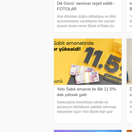
Dili Günü' seminar təşkil edildi -
t
FOTOLAR
B
Ana dilindən doğru istifadəyə və dilin
"
qorunmasının vacibliyinə hər zaman
t
xüsusi önəm verən Bank of Baku bu
v
istiqamətdə maarifləndirici
ə
təşəbbüsünü həyata keçirib. xəbər
ü
verir ki, Bank tərəfindən 1 avqust –
İ
Azərbaycan Əlifbas
v
Yelo Sabit əmanət ilə illik 11.5%-
D
dək yüksək gəlir
s
Gələcəyinə investisiya etmək və
A
qazancını təhlükəsiz şəkildə artırmaq
A
istəyənlər üçün Yelo Bank-dan şad
s
xəbər var! Bank, Yelo Sabit əmanəti
k
üzrə faiz dərəcələrini artıraraq
(
müştərilərinə daha gəlirli şərtlər
k
təqdim edir