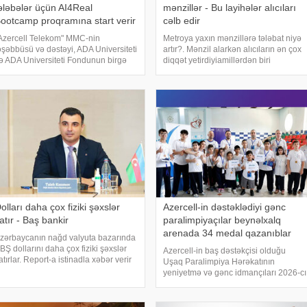
ələbələr üçün AI4Real
mənzillər - Bu layihələr alıcıları
ootcamp proqramına start verir
cəlb edir
Azercell Telekom" MMC-nin
Metroya yaxın mənzillərə tələbat niyə
əşəbbüsü və dəstəyi, ADA Universiteti
artır?. Mənzil alarkən alıcıların ən çox
ə ADA Universiteti Fondunun birgə
diqqət yetirdiyiamillərdən biri
məkdaşlığı ilə bakalavr tələbələri
lokasiyadır. Xüsusilə metroya yaxın
çün nəzərdə tutulmuş AI4Real Süni
layihələr həm gündəlikgediş-gəlişi
ntellekt Bootcamp proqramına start
asanlaşdırdığı, həm də gələcəkdə
erilir
dəyə
olları daha çox fiziki şəxslər
Azercell-in dəstəklədiyi gənc
atır - Baş bankir
paralimpiyaçılar beynəlxalq
arenada 34 medal qazanıblar
zərbaycanın nağd valyuta bazarında
BŞ dollarını daha çox fiziki şəxslər
Azercell-in baş dəstəkçisi olduğu
atırlar. Report-a istinadla xəbər verir
Uşaq Paralimpiya Hərəkatının
i, bunu Azərbaycan Mərkəzi Bankının
yeniyetmə və gənc idmançıları 2026-cı
AMB) sədri Taleh Kazımov bu gün
ilin ilk yarısında beynəlxalq arenada
eçirdiyi mətbuat konfransında bildirib
uğurlu çıxışlarını davam etdiriblər.
xəbər verir ki, bu dövrdə gənc