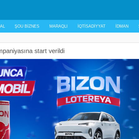
AL
ŞOU BIZNES
MARAQLI
İQTISADIYYAT
İDMAN
paniyasına start verildi