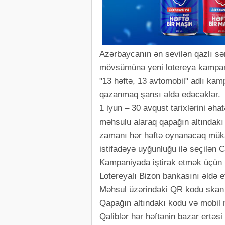
Azərbaycanın ən sevilən qazlı sər
mövsümünə yeni lotereya kampani
"13 həftə, 13 avtomobil" adlı kamp
qazanmaq şansı əldə edəcəklər.
1 iyun – 30 avqust tarixlərini əh
məhsulu alaraq qapağın altındakı 
zamanı hər həftə oynanacaq mükaf
istifadəyə uyğunluğu ilə seçilən
Kampaniyada iştirak etmək üçün i
Lotereyalı Bizon bankasını əldə e
Məhsul üzərindəki QR kodu skan e
Qapağın altındakı kodu və mobil n
Qaliblər hər həftənin bazar ertə