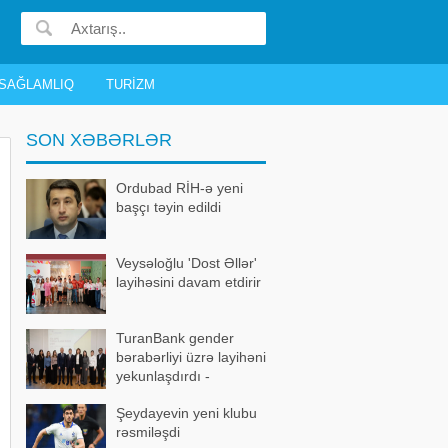
SAĞLAMLIQ
TURIZM
SON XƏBƏRLƏR
Ordubad RİH-ə yeni
başçı təyin edildi
Veysəloğlu 'Dost Əllər'
layihəsini davam etdirir
TuranBank gender
bərabərliyi üzrə layihəni
yekunlaşdırdı -
FOTOLAR
Şeydayevin yeni klubu
rəsmiləşdi