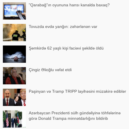
"Qarabağ"ın oyununa hansı kanalda baxaq?
Tovuzda evdə yanğın: zəhərlənən var
Şəmkirdə 62 yaşlı kişi faciəvi şəkildə öldü
Çingiz Əlioğlu vəfat etdi
Paşinyan və Tramp TRIPP layihəsini müzakirə ediblər
Azərbaycan Prezidenti sülh gündəliyinə töhfələrinə
görə Donald Trampa minnətdarlığını bildirib