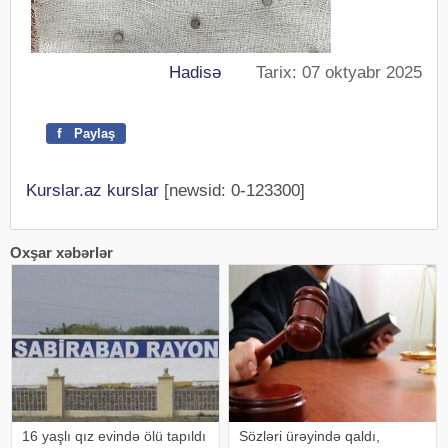
Hadisə
Tarix: 07 oktyabr 2025
f
Paylaş
Kurslar.az kurslar
[newsid: 0-123300]
Oxşar xəbərlər
16 yaşlı qız evində ölü tapıldı
Sözləri ürəyində qaldı,