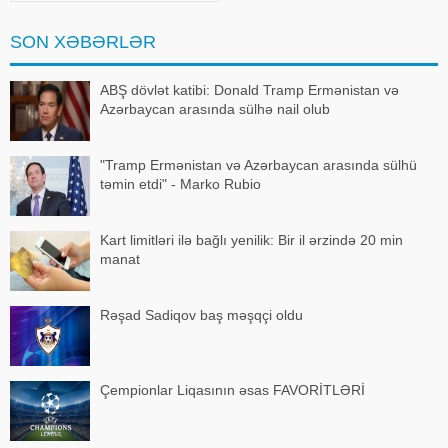
yol-nəqliyyat hadisəsi səbəbilə 4
nəfər (kişi) 31.07.2026-cı il
SON XƏBƏRLƏR
tarixind
ABŞ dövlət katibi: Donald Tramp Ermənistan və
Azərbaycan arasında sülhə nail olub
"Tramp Ermənistan və Azərbaycan arasında sülhü
təmin etdi" - Marko Rubio
Kart limitləri ilə bağlı yenilik: Bir il ərzində 20 min
manat
Rəşad Sadiqov baş məşqçi oldu
Çempionlar Liqasının əsas FAVORİTLƏRİ