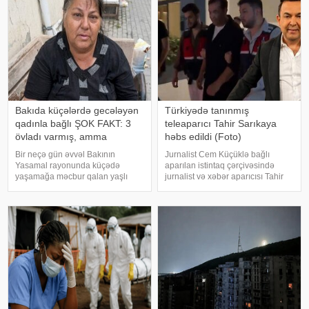
tərəfi qərarla razı olmadığını
bildirərək apellyasiy
Bakıda küçələrdə gecələyən
Türkiyədə tanınmış
qadınla bağlı ŞOK FAKT: 3
teleaparıcı Tahir Sarıkaya
övladı varmış, amma
həbs edildi (Foto)
Bir neçə gün əvvəl Bakının
Jurnalist Cem Küçüklə bağlı
Yasamal rayonunda küçədə
aparılan istintaq çərçivəsində
yaşamağa məcbur qalan yaşlı
jurnalist və xəbər aparıcısı Tahir
qadının görüntüləri sosial
Sarıkaya barəsində qərar verilib.
şəbəkələrdə geniş rezonans
Sarıkaya "şantaj" ittihamı ilə həbs
doğurmuşdu. Günlərdir küçədə
olunub. xəbər verir ki, İstanbul
gecələyən, çıxılmaz vəziyyətdə
Baş Prokurorluğunu
qalan qadının görüntüləri
cəmiyyətd