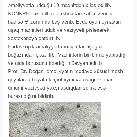
əməliyyatla udduğu 19 maqnitdən xilas edilib.
KONKRET.az milliaz-a istinadən
xəbər
verir ki,
hadisə Ərzurumda baş verib. Evdə oyun oynayan
uşaq maqnitləri udub və vəziyyəti pisləşərək
xəstəxanaya çatdırılıb.
Endoskopik əməliyyatla maqnitlər uşağın
boğazından çıxarılıb. Maqnitlərin bir-birinə yapışdığı
və qida borusunu tıxadığı müəyyən edilib.
Prof. Dr. Doğan, əməliyyatın mədəyə xüsusi mesh
qoyularaq həyata keçirildiyini və uşağın səhər
ümumi vəziyyəti yaxşılaşdıqdan sonra evə
buraxıldığını bildirib.