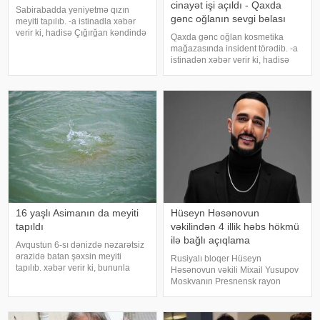
cinayət işi açıldı - Qaxda
Sabirabadda yeniyetmə qızın
gənc oğlanın sevgi bəlası
meyiti tapılıb. -a istinadla xəbər
verir ki, hadisə Çığırğan kəndində
Qaxda gənc oğlan kosmetika
qeydə alınıb. 16 yaşlı Gülay
mağazasında insident törədib. -a
Məlikovanın meyiti yaşadığı evin
istinadən xəbər verir ki, hadisə
həyətində aşkarlanıb. Onun hansı
şəhərin Heydər Əliyev
səbəblə öldüyü bilinmir. Araşdırm
prospektində yerləşən kosmetika
mağazasında qeydə alınıb. İttiham
aktına görə, 30 yaşlı Sahib
Mirzəzadəni
16 yaşlı Asimanın da meyiti
Hüseyn Həsənovun
tapıldı
vəkilindən 4 illik həbs hökmü
ilə bağlı açıqlama
Avqustun 6-sı dənizdə nəzarətsiz
ərazidə batan şəxsin meyiti
Rusiyalı bloqer Hüseyn
tapılıb. xəbər verir ki, bununla
Həsənovun vəkili Mixail Yusupov
bağlı Fövqəladə Halar Nazirliyi
Moskvanın Presnensk rayon
(FHN) məlumat yayıb. "6 avqustda
məhkəməsinin müvəkkili
Bakı şəhəri, Sabunçu rayonu,
barəsində çıxardığı qiyabi hökmlə
Pirşağı qəsəbəsində ən yaxı
bağlı açıqlama verib. Müdafiə