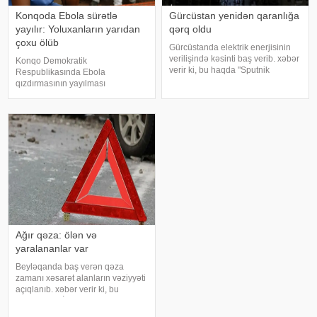
Konqoda Ebola sürətlə
Gürcüstan yenidən qaranlığa
yayılır: Yoluxanların yarıdan
qərq oldu
çoxu ölüb
Gürcüstanda elektrik enerjisinin
verilişində kəsinti baş verib. xəbər
Konqo Demokratik
verir ki, bu haqda "Sputnik
Respublikasında Ebola
Georgia" məlumat yayıb. "Bu, son
qızdırmasının yayılması
iki həftə ərzində Gürcüstanda baş
"müstəsna sürətlə" davam edir.
verən üçüncü irimiqyaslı elektrik
xəbər verir ki, bu barədə "Le
kəsilməsidir
Figaro" qəzeti Ümumdünya
Səhiyyə Təşkilatına (ÜST)
istinadən məlumat yayıb. ÜST-ni
Ağır qəza: ölən və
yaralananlar var
Beyləqanda baş verən qəza
zamanı xəsarət alanların vəziyyəti
açıqlanıb. xəbər verir ki, bu
barədə TƏBİB-dən bildirilib:.
"Beyləqan rayonunda baş verən