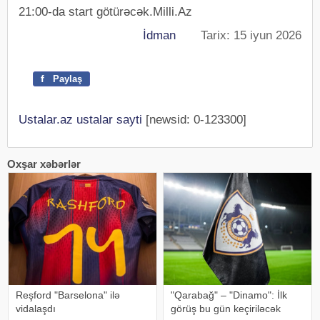
21:00-da start götürəcək.Milli.Az
İdman
Tarix: 15 iyun 2026
f
Paylaş
Ustalar.az ustalar sayti
[newsid: 0-123300]
Oxşar xəbərlər
Reşford "Barselona" ilə
"Qarabağ" – "Dinamo": İlk
vidalaşdı
görüş bu gün keçiriləcək