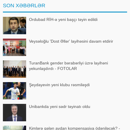
Ukrayna təmsilçis
SON XƏBƏRLƏR
Ordubad RİH-ə yeni başçı təyin edildi
Veysəloğlu 'Dost Əllər' layihəsini davam etdirir
TuranBank gender bərabərliyi üzrə layihəni
yekunlaşdırdı - FOTOLAR
Şeydayevin yeni klubu rəsmiləşdi
Unibankda yeni sədr təyinatı oldu
Kimlərə gələn aydan kompensasiya ödəniləcək? -