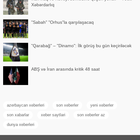
Xəbərdarlıq
"Sabah" "Orhus"la qarşılaşacaq
"Qarabağ" – "Dinamo": İlk görüş bu gün keçiriləcək
ABŞ və İran arasında kritik 48 saat
azerbaycan xeberleri
son xeberler
yeni xeberler
son xabarlar
xeber saytlari
son xeberler az
dunya xeberleri