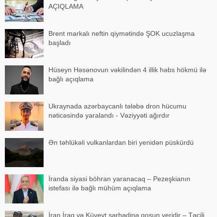
AÇIQLAMA
Brent markalı neftin qiymətində ŞOK ucuzlaşma
başladı
Hüseyn Həsənovun vəkilindən 4 illik həbs hökmü ilə
bağlı açıqlama
Ukraynada azərbaycanlı tələbə dron hücumu
nəticəsində yaralandı - Vəziyyəti ağırdır
Ən təhlükəli vulkanlardan biri yenidən püskürdü
İranda siyasi böhran yaranacaq – Pezeşkianın
istefası ilə bağlı mühüm açıqlama
İran İraq və Küveyt sərhədinə qoşun yeridir – Təcili