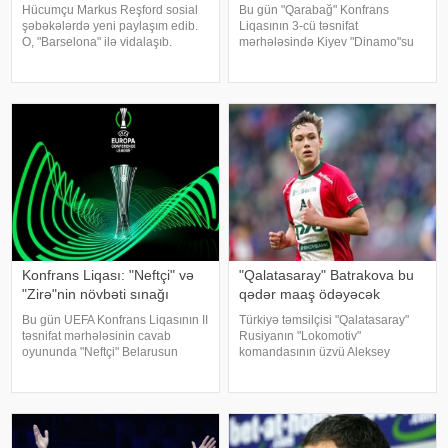
Hücumçu Markus Reşford sosial
Bu gün "Qarabağ" Konfrans
şəbəkələrdə yeni paylaşım edib.
Liqasının 3-cü təsnifat
O, "Barselona" ilə vidalaşıb.
mərhələsində Kiyev "Dinamo"su
xəbər verir ki, ingilis futbolçu
ilə ilk oyuna çıxacaq. xəbər verir
Kataloniya klubunda icarə
ki, Polşanın Lublin şəhərindəki
əsasında çıxış edirdi. İcarə
"Lublin Arena"da keçiriləcək görüş
müddəti başa çatdıqdan sonra
Bakı vaxt
Reşfor
Konfrans Liqası: "Neftçi" və
"Qalatasaray" Batrakova bu
"Zirə"nin növbəti sınağı
qədər maaş ödəyəcək
Bu gün UEFA Konfrans Liqasının II
Türkiyə təmsilçisi "Qalatasaray"
təsnifat mərhələsinin cavab
Rusiyanın "Lokomotiv"
oyununda "Neftçi" Belarusun
komandasının üzvü Aleksey
"Dinamo" (Minsk) komandası ilə
Batrakovu transfer edəcəyi
qarşılaşacaq. xəbər verir ki,
təqdirdə ona illik 5,8 milyon dollar
Bolqarıstanın Stara Zaqora
maaş ödəyəcək. "Fotomaç"a
şəhərindəki "Beroe"
istinadən xəbər veri