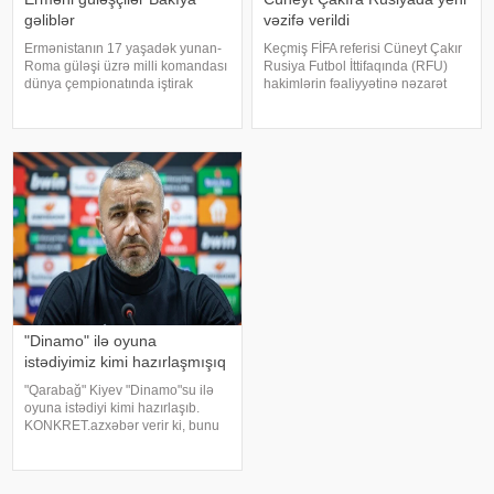
gəliblər
vəzifə verildi
Ermənistanın 17 yaşadək yunan-
Keçmiş FİFA referisi Cüneyt Çakır
Roma güləşi üzrə milli komandası
Rusiya Futbol İttifaqında (RFU)
dünya çempionatında iştirak
hakimlərin fəaliyyətinə nəzarət
etmək üçün Bakıya gəlib. . xəbər
edəcək. -a istinadən xəbər verir ki,
verir ki, bu barədə Ermənistan
bu barədə RFU-nun rəsmi saytı
Güləş Federasiyası məlumat
məlumat yayıb. Türkiyəli
yayıb. Dünya çempionatı iyulun
mütəxəssis Pari Liqasının hakimlə
27-dən avqustu
"Dinamo" ilə oyuna
istədiyimiz kimi hazırlaşmışıq
"Qarabağ" Kiyev "Dinamo"su ilə
oyuna istədiyi kimi hazırlaşıb.
KONKRET.azxəbər verir ki, bunu
Ağdam təmsilçisinin baş məşqçisi
Qurban Qurbanov mətbuat
konfransında deyib. Mütəxəssis