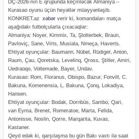
DÇ-2026-nın E qrupunda keçiriləcək Almaniya –
Kurasao oyunu üçün heyətlər müəyyənləşib.
KONKRET.az
xəbər
verir ki, komandaları matça
aşağıdakı futbolçularla çıxacaqlar:
Almaniya: Noyer, Kimmix, Ta, Şlotterbek, Braun,
Pavloviç, Sane, Virts, Musiala, Nmeça, Haverts.
Ehtiyat oyunçular: Baumann, Nübel, Rüdiger, Anton,
Raum, Çau, Qoretska, Levelinq, Qross, Ştiller, Amiri,
Uedraoqo, Voltemade, Bayer, Undav.
Kurasao: Rom, Floranus, Obispo, Bazur, Fonvill, C.
Bakuna, Komenensia, L. Bakuna, Çonq, Lokadiya,
Hansen.
Ehtiyat oyunçular: Bodak, Dornbüs, Sambo, Qari,
van Eyma, Brenet, Romeratoe, Marta, Felida,
Antonisse, Noslin, Qorre, Marqarita, Kuvas,
Kastaner.
Qeyd edək ki, qarşılaşma bu gün Bakı vaxtı ilə saat