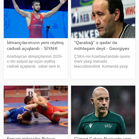
İdmançılarımızın yeni reytinq
"Qarabağ" o qədər də
cədvəli açıqlandı - SİYAHI
möhtəşəm deyil - Georgiyev
Azərbaycan idmançılarının 2026-
ÇSKA-nın Azərbaycandakı oyunu
cı ilin avqust ayı üçün reytinq
məni yaxşı mənada
cədvəli açıqlanıb. xəbər verir ki,
təəccübləndirdi. Komanda yaxşı
Yunan-roma güləşçisi Həsrət
oynadı. Bundan əvvəl "Derri Siti"
Cəfərov (480 xal) birinci sıradakı
ilə oyun barədə şərh verməyin
mövqeyini qoruyub. Sərbəst
mənası yox idi. Çünki səma
güləşçi Giorgi Meşvildişvili (46
altında cəhənnəm idi. KONKRET.
-a istinadə
Erməni güləşçilər Bakıya
Cüneyt Çakıra Rusiyada yeni