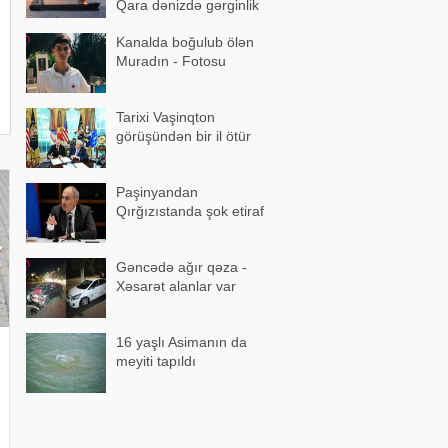
Qara dənizdə gərginlik
artır
Kanalda boğulub ölən
Muradın - Fotosu
Tarixi Vaşinqton
görüşündən bir il ötür
Paşinyandan
Qırğızıstanda şok etiraf
Gəncədə ağır qəza -
Xəsarət alanlar var
16 yaşlı Asimanın da
meyiti tapıldı