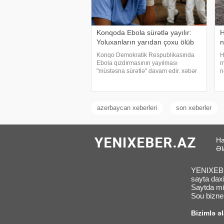
Konqoda Ebola sürətlə yayılır:
H
Yoluxanların yarıdan çoxu ölüb
n
Konqo Demokratik Respublikasında
H
Ebola qızdırmasının yayılması
m
"müstəsna sürətlə" davam edir. xəbər
n
verir ki, bu barədə "Le Figaro" qəzeti
v
Ümumdünya Səhiyyə Təşkilatına
k
(ÜST) istinadən məlumat yayıb. ÜST-
Q
ni
r
azerbaycan xeberleri
son xeberler
Ha
Əl
YENIXEBER
sayta daxi
Saytda müx
Sou biznes
Bizimlə ə