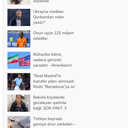
nəzərinə
Ukrayna mediası
Qurbandan nələr
yazdı?
Onun üçün 125 milyon
ödədilər
Müharibə bitmir,
sadəcə görüntü
yaradılır - Amerikanın
yeni hiyləsi
"Real Madrid"in
transfer planı alınmadı:
Rodri "Barselona"ya üz
tutdu
Bakıda küçələrdə
gecələyən qadınla
bağlı ŞOK FAKT: 3
övladı varmış, amma
Türkiyə bayraqlı
gəmiyə dron zərbələri –