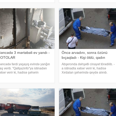
əhərin Heydər Əliyev prospektində
şəbəkələrdə geniş rezonans
erləşən kosmetika mağazasında
doğurmuşdu. Günlərdir küçədə
eydə alınıb. İttiham aktına görə, 30
gecələyən, çıxılmaz vəziyyətdə qalan
aşlı Sahib Mirzəzadəni
qadının görüntüləri cəmiyyətd
əncədə 3 mərtəbəli ev yandı -
Öncə arvadını, sonra özünü
FOTOLAR
bıçaqladı - Kişi öldü, qadın
əncədə fərdi yaşayış evində yanğın
Abşeronda dəhşətli cinayət törədilib. -
aş verib. "Qafqazinfo"ya istinadən
a istinadla xəbər verir ki, hadisə
əbər verir ki, hadisə şəhərin
Xırdalan şəhərində qeydə alınıb.
.Nərimanov prospektində, 3
Zaqatala sakini Tərlan İbrahimov
ərtəbəli fərdi yaşayış evində qeydə
yaşadığı evdə 1978-ci il təvəllüdlü
lınıb. Yanğının söndürülməsi üçün
həyat yoldaşını və özünü bıçaqlayıb.
raziy
Nəticəd