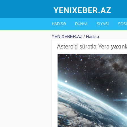
HADISƏ
DÜNYA
SIYASI
SOSI
YENIXEBER.AZ
/
Hadisə
Asteroid sürətlə Yerə yaxı