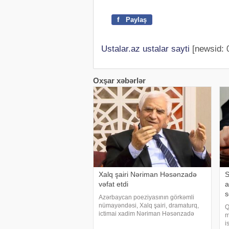
f
Paylaş
Ustalar.az ustalar sayti
[newsid: 
Oxşar xəbərlər
Xalq şairi Nəriman Həsənzadə
S
vəfat etdi
a
s
Azərbaycan poeziyasının görkəmli
nümayəndəsi, Xalq şairi, dramaturq,
Q
ictimai xadim Nəriman Həsənzadə
m
vəfat edib. xəbər verir ki, bu barədə
i