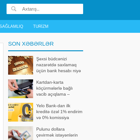
SAĞLAMLIQ
TURIZM
SON XƏBƏRLƏR
Şəxsi büdcənizi
nəzarətdə saxlamaq
üçün bank hesabı niyə
vacibdir?
Kartdan-karta
köçürmələrlə bağlı
vacib açıqlama –
Məhdudiyyət kimlərə
Yelo Bank-dan ilk
şamil olunur?
kreditə özəl 1% endirim
və 0% komissiya
kampaniyası
Pulunu dollara
çevirmək istəyənlərin