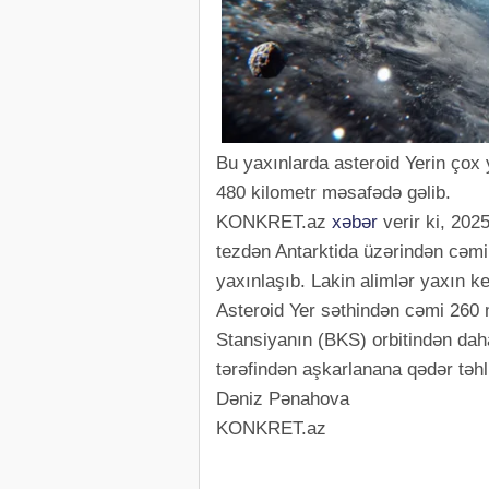
Bu yaxınlarda asteroid Yerin çox 
480 kilometr məsafədə gəlib.
KONKRET.az
xəbər
verir ki, 202
tezdən Antarktida üzərindən cəmi 
yaxınlaşıb. Lakin alimlər yaxın ke
Asteroid Yer səthindən cəmi 260 
Stansiyanın (BKS) orbitindən daha
tərəfindən aşkarlanana qədər təh
Dəniz Pənahova
KONKRET.az