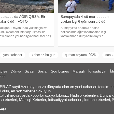
acıqabulda AĞIR QƏZA: Bir
Sumqayıtda 4-cü mərtəbədən
əfər öldü - FOTO
yıxılan kişi 6 gün sonra öldü
acıqabul rayonunda yük maşını və
Sumqayıtda bədbəxt hadisə
inik avtomobilinin toqquşması ilə
nəticəsində ağır xəsarət alan kişi
əticələnən yol-nəqliyyat hadisəsi baş
xəstəxanada dünyasını dəyişib.
erib. AZƏRTAC-a istinadla xəbər verir
"Report"a istinadən xəbər verir ki,
i, hadisə günorta saatlarında Bakı-
hadisə iyulun 27-də şəhərin 8-ci
azax avtomobil yolunun Hacıqabul
mikrorayon ərazisində baş verib. Belə
ayonunu
ki, 1962-c
yeni xeberler
xeber.az bu gun
qurban bayrami 2026
son x
disə
Dünya
Siyasi
Sosial
Şou Biznes
Maraqlı
İqtisadiyyat
İd
aqə
.AZ sayti Azerbaycan və dünyada olan ən yeni xəbərləri təqdim ed
l olun, ən son xəbərləri oxuyun.
təlif mövzularda xəbərlər oxuya bilərsiz. Hadisə xeberileri, Dunya xeb
 xeberleri, Maraqli Xeberler, Iqtisadiyyat xeberleri, Idman xeberleri, 
laqə