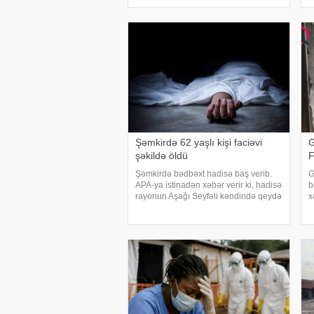
Mədəniyyət Nazirliyi məlumat yayıb.
ş
Nəriman Həsənzadə iyunun 26-da
y
səhhətinin pisləşməs
q
y
Şəmkirdə 62 yaşlı kişi faciəvi
G
şəkildə öldü
Şəmkirdə bədbəxt hadisə baş verib.
G
APA-ya istinadən xəbər verir ki, hadisə
b
rayonun Aşağı Seyfəli kəndində qeydə
x
alınıb. Belə ki, kənd sakini 1964-cü il
N
təvəllüdlü Ə.Abdıyev elektrik
m
dirəyindən işləyərkən onu cərəyan
a
vurub
ə