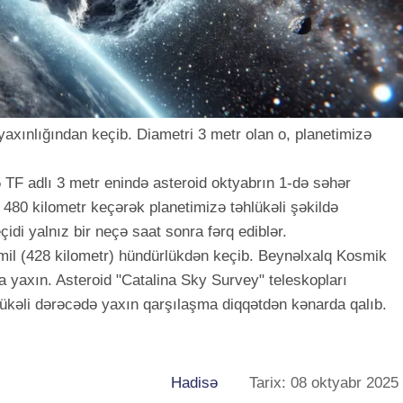
yaxınlığından keçib. Diametri 3 metr olan o, planetimizə
5 TF adlı 3 metr enində asteroid oktyabrın 1-də səhər
480 kilometr keçərək planetimizə təhlükəli şəkildə
çidi yalnız bir neçə saat sonra fərq ediblər.
mil (428 kilometr) hündürlükdən keçib. Beynəlxalq Kosmik
 yaxın. Asteroid "Catalina Sky Survey" teleskopları
lükəli dərəcədə yaxın qarşılaşma diqqətdən kənarda qalıb.
Hadisə
Tarix: 08 oktyabr 2025