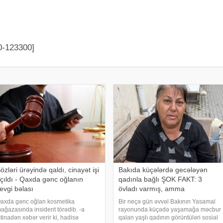
0-123300]
özləri ürəyində qaldı, cinayət işi
Bakıda küçələrdə gecələyən
çıldı - Qaxda gənc oğlanın
qadınla bağlı ŞOK FAKT: 3
evgi bəlası
övladı varmış, amma
axda gənc oğlan kosmetika
Bir neçə gün əvvəl Bakının Yasamal
ağazasında insident törədib. -a
rayonunda küçədə yaşamağa məcbur
stinadən xəbər verir ki, hadisə
qalan yaşlı qadının görüntüləri sosial