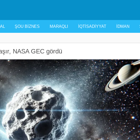
AL
ŞOU BIZNES
MARAQLI
İQTISADIYYAT
İDMAN
nlaşır, NASA GEC gördü