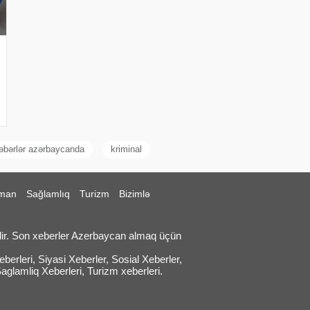
əbərlər azərbaycanda
kriminal
man
Sağlamlıq
Turizm
Bizimlə
ir. Son xeberler Azerbaycan almaq üçün
erleri, Siyasi Xeberler, Sosial Xeberler,
Saglamliq Xeberleri, Turizm xeberleri.