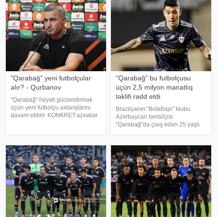
"Qarabağ" yeni futbolçular
"Qarabağ" bu futbolçusu
alır? - Qurbanov
üçün 2,5 milyon manatlıq
təklifi rədd etdi
"Qarabağ" heyəti gücləndirmək
üçün yeni futbolçu axtarışlarını
Brazilyanın "Botafoqo" klubu
davam etdirir. KONKRET.azxəbər
Azərbaycan təmsilçisi
verir ki, bunu Ağdam təmsilçisinin
"Qarabağ"da çıxış edən 25 yaşlı
baş məşqçisi Qurban Qurbanov
Pedro Bikalyonu transfer etmək
Kiyev "Dinamo"su ilə UEFA
istəyib. Qaynarinfo-ya istinadən
Konfrans Liqasını
xəbər verir ki, bu barədə
Braziliyanın "Globo"