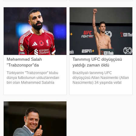
xəbər verir ki, müxtəlif hadisələrin
yaşlı hücumçu II turda "Şlyonsk"
başvermə ehtimallarını
komandasına qarşı səfər
oyununda fərqlənib
Məhəmməd Salah
Tanınmış UFC döyüşçüsü
"Trabzonspor"da
yatdığı zaman öldü
Türkiyənin "Trabzonspor" klubu
Braziliyalı tanınmış UFC
dünya futbolunun ulduzlarından
döyüşçüsü Allan Nasimento (Allan
biri olan Məhəmməd Salahla
Nascimento) 34 yaşında vəfat
anlaşıb. qafqazinfo-ya istinadən
edib. KONKRET.azxəbər verir ki,
xəbər verir ki, Trabzontəmsilçisi
bu barədə UFC məlumat yayıb.
uzun müddətdir gözlənilən
Bildirilib ki, idmançı yatdığı
transferi yekunlaşdırıb. Məlumat
zamanı ürək tutması nəticəsində
həyatını itirib