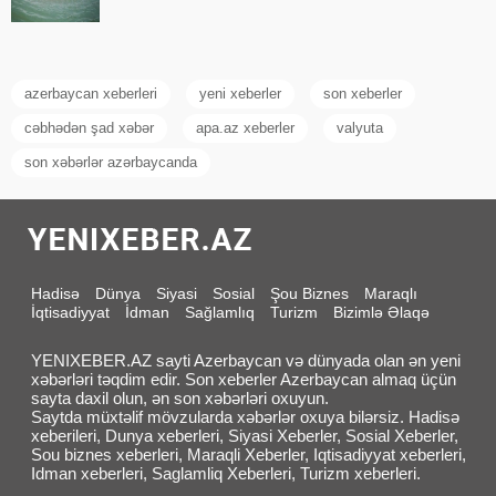
azerbaycan xeberleri
yeni xeberler
son xeberler
cəbhədən şad xəbər
apa.az xeberler
valyuta
son xəbərlər azərbaycanda
Hadisə
Dünya
Siyasi
Sosial
Şou Biznes
Maraqlı
İqtisadiyyat
İdman
Sağlamlıq
Turizm
Bizimlə Əlaqə
YENIXEBER.AZ sayti Azerbaycan və dünyada olan ən yeni
xəbərləri təqdim edir. Son xeberler Azerbaycan almaq üçün
sayta daxil olun, ən son xəbərləri oxuyun.
Saytda müxtəlif mövzularda xəbərlər oxuya bilərsiz. Hadisə
xeberileri, Dunya xeberleri, Siyasi Xeberler, Sosial Xeberler,
Sou biznes xeberleri, Maraqli Xeberler, Iqtisadiyyat xeberleri,
Idman xeberleri, Saglamliq Xeberleri, Turizm xeberleri.