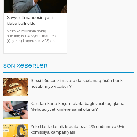
Xavyer Ernandesin yeni
klubu bəlli oldu
Meksika millisinin sabiq
hücumçusu Xavyer Ernandes
(Çiçarito) karyerasını ABŞ-də
davam etdirəcək. İdman.Biz-ə
istinadən bildirir ki, 38 yaşlı
forvard "Atletiko Dallas"la iki illik
müqavilə imzalayıb. Razılaşmay
SON XƏBƏRLƏR
Şəxsi büdcənizi nəzarətdə saxlamaq üçün bank
hesabı niyə vacibdir?
Kartdan-karta köçürmələrlə bağlı vacib açıqlama –
Məhdudiyyət kimlərə şamil olunur?
Yelo Bank-dan ilk kreditə özəl 1% endirim və 0%
komissiya kampaniyası