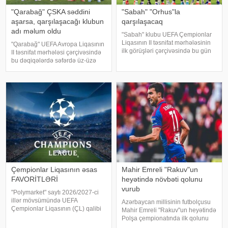
"Qarabağ" ÇSKA səddini
"Sabah" "Orhus"la
aşarsa, qarşılaşacağı klubun
qarşılaşacaq
adı məlum oldu
"Sabah" klubu UEFA Çempionlar
Liqasının II təsnifat mərhələsinin
"Qarabağ" UEFA Avropa Liqasının
ilk görüşləri çərçivəsində bu gün
II təsnifat mərhələsi çərçivəsində
Danimarkada "Orhus"la
bu dəqiqələrdə səfərdə üz-üzə
qarşılaşacaq. KONKRET.azxəbər
gəldiyi Bolqarıstan təmsilçisi
verir ki, görüş Bakı vaxtı ilə saat
ÇSKA-nı (Sofiya) məğlub edəcəyi
20:30-da Ranner
təqdirdə növbəti raundda İsrailin
"Makkabi"
Çempionlar Liqasının əsas
Mahir Emreli "Rakuv"un
FAVORİTLƏRİ
heyətində növbəti qolunu
vurub
"Polymarket" saytı 2026/2027-ci
illər mövsümündə UEFA
Azərbaycan millisinin futbolçusu
Çempionlar Liqasının (ÇL) qalibi
Mahir Emreli "Rakuv"un heyətində
olmaq üçün bəzi komandaların
Polşa çempionatında ilk qolunu
şanslarını faizlə qiymətləndirib.
vurub. -ın məlumatına görə, 29