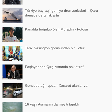
Türkiyə bayraqlı gəmiyə dron zərbələri – Qara
dənizdə gərginlik artır
Kanalda boğulub ölən Muradın - Fotosu
Tarixi Vaşinqton görüşündən bir il ötür
Paşinyandan Qırğızıstanda şok etiraf
Gəncədə ağır qəza - Xəsarət alanlar var
16 yaşlı Asimanın da meyiti tapıldı