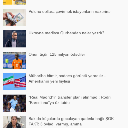
Pulunu dollara çevirmək istəyənlərin nəzərinə
Ukrayna mediası Qurbandan nələr yazdı?
Onun üçün 125 milyon ödədilər
Müharibə bitmir, sadəcə görüntü yaradılır -
Amerikanın yeni hiyləsi
"Real Madrid"in transfer planı alınmadı: Rodri
"Barselona"ya üz tutdu
Bakıda küçələrdə gecələyən qadınla bağlı ŞOK
FAKT: 3 övladı varmış, amma