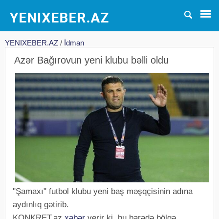
YENIXEBER.AZ
/
İdman
Azər Bağırovun yeni klubu bəlli oldu
"Şamaxı" futbol klubu yeni baş məşqçisinin adına
aydınlıq gətirib.
KONKRET.az
xəbər
verir ki, bu barədə bölgə