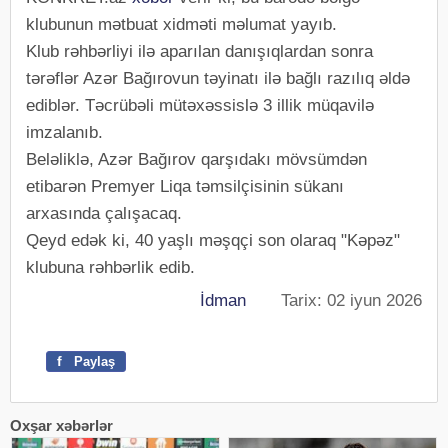
klubunun mətbuat xidməti məlumat yayıb.
Klub rəhbərliyi ilə aparılan danışıqlardan sonra
tərəflər Azər Bağırovun təyinatı ilə bağlı razılıq əldə
ediblər. Təcrübəli mütəxəssislə 3 illik müqavilə
imzalanıb.
Beləliklə, Azər Bağırov qarşıdakı mövsümdən
etibarən Premyer Liqa təmsilçisinin sükanı
arxasında çalışacaq.
Qeyd edək ki, 40 yaşlı məşqçi son olaraq "Kəpəz"
klubuna rəhbərlik edib.
İdman
Tarix: 02 iyun 2026
f
Paylaş
Oxşar xəbərlər