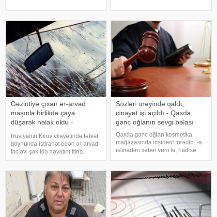
qeydə alınıb. 1991-ci il təvəllüdlü
magistralının rayonun Qarabörk
B. Hüseynov bir neçə bıçaq
kəndindən keçən hissəsində
xəsarəti ilə xəstəxanaya çatdırılıb
qeydə alınıb. Belə ki, hərəkətdə
ola
Gəzintiyə çıxan ər-arvad
Sözləri ürəyində qaldı,
maşınla birlikdə çaya
cinayət işi açıldı - Qaxda
düşərək həlak oldu -
gənc oğlanın sevgi bəlası
FOTOLAR
Qaxda gənc oğlan kosmetika
Rusiyanın Kirov vilayətində təbiət
mağazasında insident törədib. -a
qoynunda istirahət edən ər-arvad
istinadən xəbər verir ki, hadisə
faciəvi şəkildə həyatını itirib.
şəhərin Heydər Əliyev
Onların yatdıqları avtomobil gecə
prospektində yerləşən kosmetika
saatlarında çaya yuvarlanıb.
mağazasında qeydə alınıb. İttiham
KONKRET.azxəbər verir ki,
aktına görə, 30 yaşlı Sahib
Kirovo-Çepetsk sakinləri – 46 yaşl
Mirzəzadəni