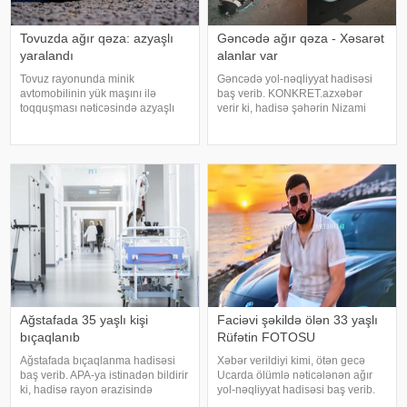
Tovuzda ağır qəza: azyaşlı
Gəncədə ağır qəza - Xəsarət
yaralandı
alanlar var
Tovuz rayonunda minik
Gəncədə yol-nəqliyyat hadisəsi
avtomobilinin yük maşını ilə
baş verib. KONKRET.azxəbər
toqquşması nəticəsində azyaşlı
verir ki, hadisə şəhərin Nizami
ağır xəsarət alıb. xəbər verir ki,
prospektində qeydə alınıb. Belə
hadisə rayonun Azaflı kəndində
ki, iki "Hyundai" markalı avtomobil
qeydə alınıb. Məlumata görə,
toqquşub. İlkin məlumata görə,
VAZ-2107 markalı minik
hadisə nəticəsində 2
avtomobili ZİL markal
Ağstafada 35 yaşlı kişi
Faciəvi şəkildə ölən 33 yaşlı
bıçaqlanıb
Rüfətin FOTOSU
Ağstafada bıçaqlanma hadisəsi
Xəbər verildiyi kimi, ötən gecə
baş verib. APA-ya istinadən bildirir
Ucarda ölümlə nəticələnən ağır
ki, hadisə rayon ərazisində
yol-nəqliyyat hadisəsi baş verib.
yerləşən mağazalardan birində
bildirir ki, hadisə Bakı-Qazax