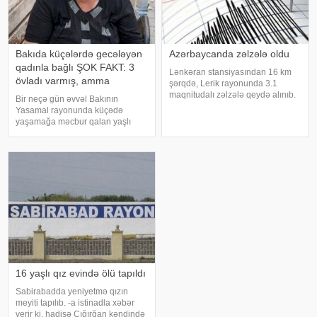
Bakıda küçələrdə gecələyən
Azərbaycanda zəlzələ oldu
qadınla bağlı ŞOK FAKT: 3
Lənkəran stansiyasından 16 km
övladı varmış, amma
şərqdə, Lerik rayonunda 3.1
maqnitudalı zəlzələ qeydə alınıb.
Bir neçə gün əvvəl Bakının
xəbər verir ki, bu barədə
Yasamal rayonunda küçədə
Zəlzələlərin Tədqiqatı Bürosunun
yaşamağa məcbur qalan yaşlı
məlumat yayıb. Yerli vaxtla 01:47-
qadının görüntüləri sosial
də qeydə alınan yeraltı təkanların
şəbəkələrdə geniş rezonans
ocağ
doğurmuşdu. Günlərdir küçədə
gecələyən, çıxılmaz vəziyyətdə
qalan qadının görüntüləri
cəmiyyətd
16 yaşlı qız evində ölü tapıldı
Sabirabadda yeniyetmə qızın
meyiti tapılıb. -a istinadla xəbər
verir ki, hadisə Çığırğan kəndində