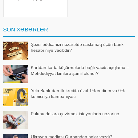
qeydə alınıb. 16 yaşlı Gülay
Məlikovanın meyiti yaşadığı evin
həyətində aşkarlanıb. Onun hansı
səbəblə öldüyü bilinmir. Araşdırm
SON XƏBƏRLƏR
Şəxsi büdcənizi nəzarətdə saxlamaq üçün bank
hesabı niyə vacibdir?
Kartdan-karta köçürmələrlə bağlı vacib açıqlama –
Məhdudiyyət kimlərə şamil olunur?
Yelo Bank-dan ilk kreditə özəl 1% endirim və 0%
komissiya kampaniyası
Pulunu dollara çevirmək istəyənlərin nəzərinə
Ukrayna mediası Qurbandan nələr yazdı?