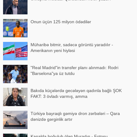
Onun üçün 125 milyon ödədilər
Müharibə bitmir, sadəcə görüntü yaradılır -
Amerikanın yeni hiyləsi
"Real Madrid"in transfer planı alınmadı: Rodri
"Barselona"ya üz tutdu
Bakıda küçələrdə gecələyən qadınla bağlı ŞOK
FAKT: 3 övladı varmış, amma
Türkiyə bayraqlı gəmiyə dron zərbələri – Qara
dənizdə gərginlik artır
Kanalda boğulub ölən Muradın - Fotosu