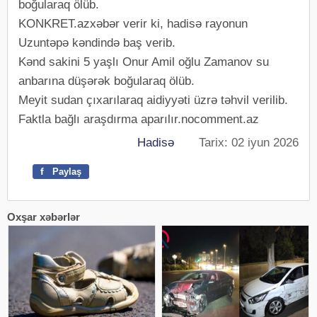
boğularaq ölüb.
KONKRET.azxəbər verir ki, hadisə rayonun
Uzuntəpə kəndində baş verib.
Kənd sakini 5 yaşlı Onur Amil oğlu Zamanov su
anbarına düşərək boğularaq ölüb.
Meyit sudan çıxarılaraq aidiyyəti üzrə təhvil verilib.
Faktla bağlı araşdırma aparılır.nocomment.az
Hadisə
Tarix: 02 iyun 2026
f
Paylaş
Oxşar xəbərlər