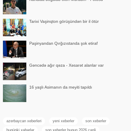
Tarixi Vaşinqton görüşündən bir il ötür
Paşinyandan Qırğızıstanda şok etiraf
Gəncədə ağır qəza - Xəsarət alanlar var
16 yaşlı Asimanın da meyiti tapıldı
azerbaycan xeberleri
yeni xeberler
son xeberler
bugünki xəbərlər
son xeberler bugun 2026 canli