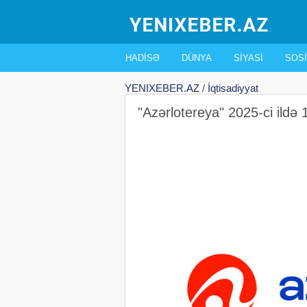
HADISƏ
DÜNYA
SIYASI
SOSI
YENIXEBER.AZ
/
İqtisadiyyat
"Azərlotereya" 2025-ci ildə 