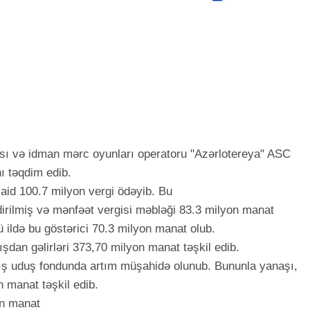
çısı və idman mərc oyunları operatoru "Azərlotereya" ASC
ı təqdim edib.
 aid 100.7 milyon vergi ödəyib. Bu
rilmiş və mənfəət vergisi məbləği 83.3 milyon manat
ü ildə bu göstərici 70.3 milyon manat olub.
ışdan gəlirləri 373,70 milyon manat təşkil edib.
lmış uduş fondunda artım müşahidə olunub. Bununla yanaşı,
n manat təşkil edib.
on manat