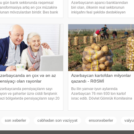
u gün bank sektorunda rəqəmsal
Azərbaycanın aparıcı banklarından
ransformasiya artıq ən çox müzakirə
biri olan, ölkənin real sektorunun
lunan mövzulardan biridir. Bəs bank
inkişafını fəal şəkildə dəstəkləyən
çün rəqəmsal transformasiya nə
Bank Respublika ilə Cənub-Şərqi
fadə edir və müştərilərə nə kimi
Avropa üzrə Avropa Fondu (EFSE)
stünlükləri verir. Bu barədə "Azər-Tür
arasında yeni iri kredit sazişi
imzalanıb. Sazişə əsasən
zərbaycanda ən çox və ən az
Azərbaycan kartofdan milyonlar
ensiyaçı olan rayonlar
qazandı - RƏSMİ
zərbaycanda pensiyaçıların sayı
Bu ilin yanvar-iyun aylarında
ayon və şəhərlər üzrə ciddi fərqlənir.
Azərbaycan 76 min 930 ton kartof
əzi bölgələrdə pensiyaçıların sayı 20
ixrac edib. Dövlət Gömrük Komitəsinə
in nəfəri keçdiyi halda, digərlərində
istinadən xəbər verir ki, bu həcmdə
u göstərici 100 nəfər civarında qalır.
kartofun dəyəri 29 milyon 389 min
araqlıdır ki, pensiyaçıları
ABŞ dolları olub. Bu, ötən ilin eyni
dövrü ilə müqayisəd
son xeberler
cəbhədən son vəziyyət
ensonxeberler
valyu