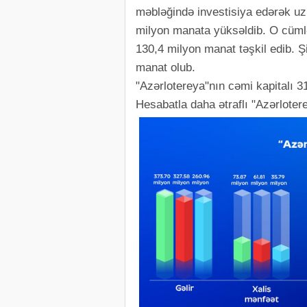
məbləğində investisiya edərək uz
milyon manata yüksəldib. O cümləd
130,4 milyon manat təşkil edib. Ş
manat olub.
"Azərlotereya"nın cəmi kapitalı 3
Hesabatla daha ətraflı "Azərlotere