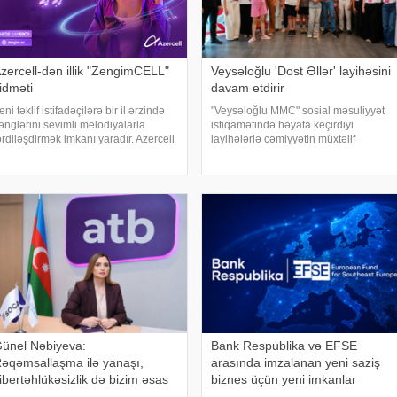
zercell-dən illik "ZengimCELL"
Veysəloğlu 'Dost Əllər' layihəsini
idməti
davam etdirir
eni təklif istifadəçilərə bir il ərzində
"Veysəloğlu MMC" sosial məsuliyyət
ənglərini sevimli melodiyalarla
istiqamətində həyata keçirdiyi
ərdiləşdirmək imkanı yaradır. Azercell
layihələrlə cəmiyyətin müxtəlif
ZengimCELL" xidmətinin yeni illik
qruplarının inkişafına dəstək
bunə paketini təqdim edir. Bu təklif
göstərməyə davam edir. xəbər verir ki,
stifadəçilərə 12 ay ərzind
şirkətin həyata keçirdiyi "Dost Əllər"
ünel Nəbiyeva:
Bank Respublika və EFSE
əqəmsallaşma ilə yanaşı,
arasında imzalanan yeni saziş
ibertəhlükəsizlik də bizim əsas
biznes üçün yeni imkanlar
rioritetlərimizdəndir
yaradacaq