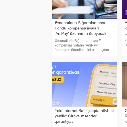
Əmanətlərin Sığortalanması
A
Fondu kompensasiyaları
x
'AniPay' üzərindən ödəyəcək
Y
z
Əmanətlərin Sığortalanması Fondu
f
kompensasiyaların "AniPay"
"
üzərindən ödənilməsini planlaşdırır.
a
xəbər verir ki, bunu Əmanətlərin
i
Sığortalanması Fondunun Hüquq
departamentinin direktoru Azər Əmirov
Milli Mətbua
Yelo İnternet Bankçılıqda növbəti
G
yenilik: Girovsuz tender
R
qarantiyası
k
p