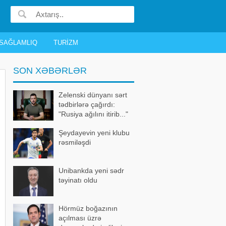
SAĞLAMLIQ
TURIZM
SON XƏBƏRLƏR
Zelenski dünyanı sərt
tədbirlərə çağırdı:
"Rusiya ağılını itirib..."
Şeydayevin yeni klubu
rəsmiləşdi
Unibankda yeni sədr
təyinatı oldu
Hörmüz boğazının
açılması üzrə