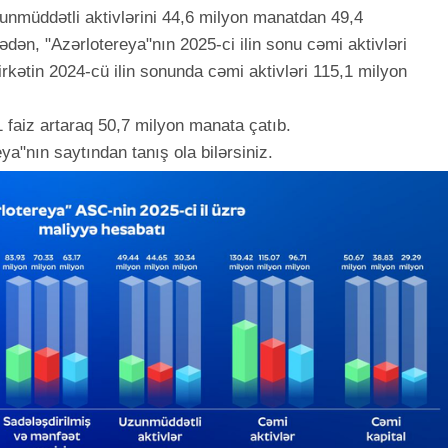
unmüddətli aktivlərini 44,6 milyon manatdan 49,4
ən, "Azərlotereya"nın 2025-ci ilin sonu cəmi aktivləri
irkətin 2024-cü ilin sonunda cəmi aktivləri 115,1 milyon
1 faiz artaraq 50,7 milyon manata çatıb.
ya"nın saytından tanış ola bilərsiniz.