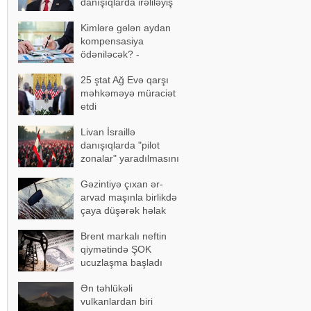
danışıqlarda irəliləyiş
əldə olundu
Kimlərə gələn aydan
kompensasiya
ödəniləcək? -
AÇIQLAMA
25 ştat Ağ Evə qarşı
məhkəməyə müraciət
etdi
Livan İsraillə
danışıqlarda "pilot
zonalar" yaradılmasını
təklif etdi
Gəzintiyə çıxan ər-
arvad maşınla birlikdə
çaya düşərək həlak
oldu - FOTOLAR
Brent markalı neftin
qiymətində ŞOK
ucuzlaşma başladı
Ən təhlükəli
vulkanlardan biri