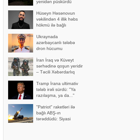
yenidən püskürdü
Hüseyn Həsənovun
vəkilindən 4 illik həbs
hökmü ilə bağlı
açıqlama
Ukraynada
azərbaycanlı tələbə
dron hücumu
nəticəsində yaralandı -
İran İraq və Küveyt
Vəziyyəti ağırdır
sərhədinə qoşun yeridir
– Təcili Xəbərdarlıq
Tramp İrana ultimativ
tələb irəli sürdü: "Ya
razılaşma, ya da..."
"Patriot" raketləri ilə
bağlı ABŞ-ın
tərəddüdü: Siyasi
səbəblər açıqlandı