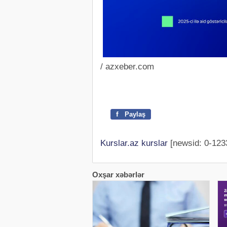
/ azxeber.com
f
Paylaş
Kurslar.az kurslar
[newsid: 0-123
Oxşar xəbərlər