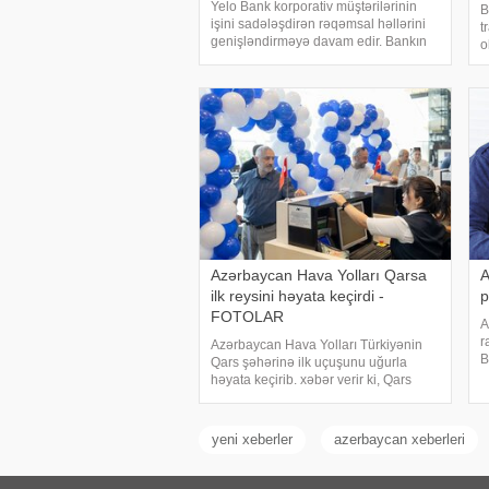
Yelo Bank korporativ müştərilərinin
B
işini sadələşdirən rəqəmsal həllərini
t
genişləndirməyə davam edir. Bankın
o
təqdim etdiyi növbəti yenilik sayəsində
ü
hüquqi şəxslər və fərdi sahibkarlar
i
Yelo İnternet Bankçılıq platformas
ü
Azərbaycan Hava Yolları Qarsa
A
ilk reysini həyata keçirdi -
p
FOTOLAR
A
r
Azərbaycan Hava Yolları Türkiyənin
B
Qars şəhərinə ilk uçuşunu uğurla
m
həyata keçirib. xəbər verir ki, Qars
b
istiqamətində həyata keçirilən ilk
M
reysin sərnişinləri Qars Harakani
Hava Limanında xüsusi mərasimlə
yeni xeberler
azerbaycan xeberleri
qarşılanıblar