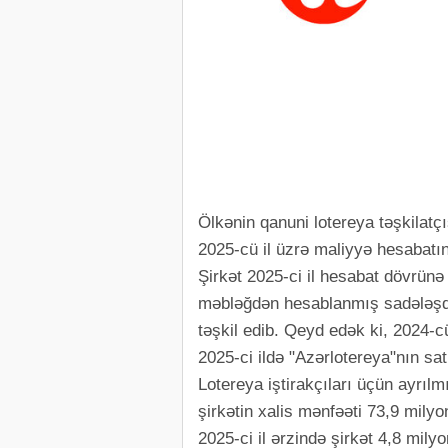
Ölkənin qanuni lotereya təşkilat
2025-cü il üzrə maliyyə hesabatın
Şirkət 2025-ci il hesabat dövrünə
məbləğdən hesablanmış sadələşdi
təşkil edib. Qeyd edək ki, 2024-c
2025-ci ildə "Azərlotereya"nın sat
Lotereya iştirakçıları üçün ayrı
şirkətin xalis mənfəəti 73,9 milyo
2025-ci il ərzində şirkət 4,8 mily