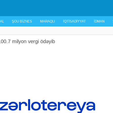
AL
ŞOU BIZNES
MARAQLI
İQTISADIYYAT
İDMAN
100.7 milyon vergi ödəyib