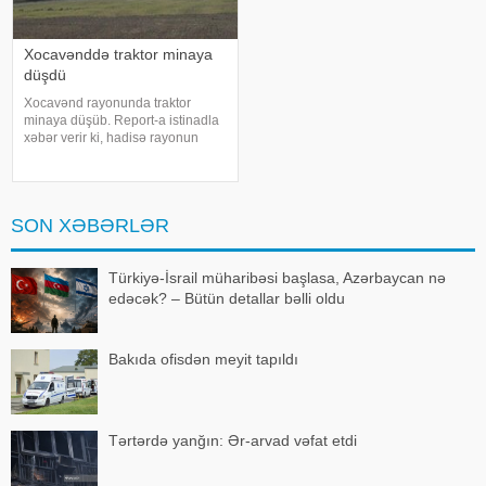
Xocavənddə traktor minaya
düşdü
Xocavənd rayonunda traktor
minaya düşüb. Report-a istinadla
xəbər verir ki, hadisə rayonun
Qızılqaya kəndində qeydə alınıb.
Məlumata görə, E.Abbasovun
idarə etdiyi traktor kənd
ərazisində minaya düşüb. Hadisə
SON XƏBƏRLƏR
nəticəsind
Türkiyə-İsrail müharibəsi başlasa, Azərbaycan nə
edəcək? – Bütün detallar bəlli oldu
Bakıda ofisdən meyit tapıldı
Tərtərdə yanğın: Ər-arvad vəfat etdi