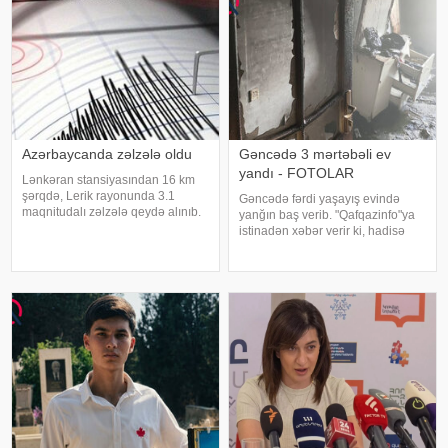
Azərbaycanda zəlzələ oldu
Gəncədə 3 mərtəbəli ev
yandı - FOTOLAR
Lənkəran stansiyasından 16 km
şərqdə, Lerik rayonunda 3.1
Gəncədə fərdi yaşayış evində
maqnitudalı zəlzələ qeydə alınıb.
yanğın baş verib. "Qafqazinfo"ya
xəbər verir ki, bu barədə
istinadən xəbər verir ki, hadisə
Zəlzələlərin Tədqiqatı Bürosunun
şəhərin N.Nərimanov
məlumat yayıb. Yerli vaxtla 01:47-
prospektində, 3 mərtəbəli fərdi
də qeydə alınan yeraltı təkanların
yaşayış evində qeydə alınıb.
ocağ
Yanğının söndürülməsi üçün
əraziy