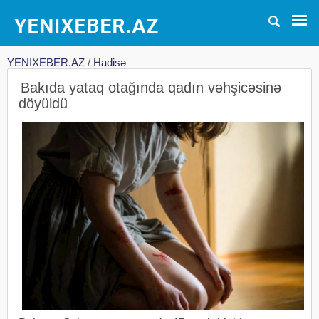
YENIXEBER.AZ
/
Hadisə
Bakıda yataq otağında qadın vəhşicəsinə
döyüldü