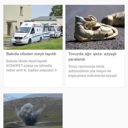
cu il təvəllüdlü Əlvan (ad şərtidir –
barəsində çıxardığı qiyabi hökmlə
red.) gecə saat 02:00 radələrind
bağlı açıqlama verib. Müdafiə
tərəfi qərarla razı olmadığını
bildirərək apellyasiy
Bakıda ofisdən meyit tapıldı
Tovuzda ağır qəza: azyaşlı
yaralandı
Bakıda ofisdə meyit tapılıb.
KONKRET.azapa-ya istinadla
Tovuz rayonunda minik
xəbər verir ki, hadisə avqustun 5-
avtomobilinin yük maşını ilə
də Nizami rayonunda qeydə
toqquşması nəticəsində azyaşlı
alınıb. Bakı şəhər sakini 1975-ci il
ağır xəsarət alıb. xəbər verir ki,
təvəllüdlü Vüqar Xəlilovun meyiti
hadisə rayonun Azaflı kəndində
işlədiyi Q.Qarayev prospekti 23-d
qeydə alınıb. Məlumata görə,
VAZ-2107 markalı minik
avtomobili ZİL markal