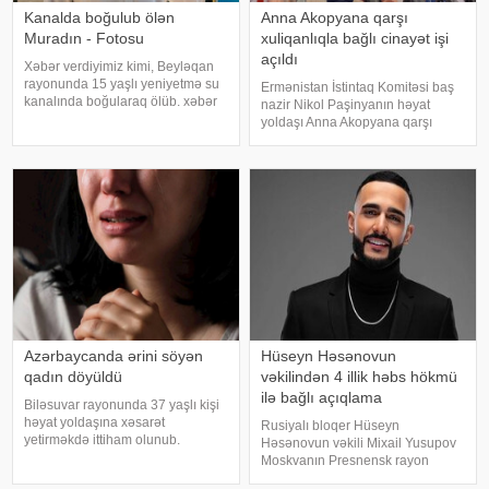
Kanalda boğulub ölən
Anna Akopyana qarşı
Muradın - Fotosu
xuliqanlıqla bağlı cinayət işi
açıldı
Xəbər verdiyimiz kimi, Beyləqan
rayonunda 15 yaşlı yeniyetmə su
Ermənistan İstintaq Komitəsi baş
kanalında boğularaq ölüb. xəbər
nazir Nikol Paşinyanın həyat
verir ki, 2011-ci il təvəllüdlü
yoldaşı Anna Akopyana qarşı
Əmrahlı Murad Ramil oğlu
xuliqanlıq hərəkətləri ilə bağlı
Bünyatlı kəndi ərazisində kanalda
cinayət işi açıb. xəbər verir ki, bu
çimərkən boğulub. Faciəvi şəkild
barədə TASS-a İstintaq
Komitəsinin mətbuat katibi Kima
Avdalya
Azərbaycanda ərini söyən
Hüseyn Həsənovun
qadın döyüldü
vəkilindən 4 illik həbs hökmü
ilə bağlı açıqlama
Biləsuvar rayonunda 37 yaşlı kişi
həyat yoldaşına xəsarət
Rusiyalı bloqer Hüseyn
yetirməkdə ittiham olunub.
Həsənovun vəkili Mixail Yusupov
KONKRET.azxəbər verir ki, hadisə
Moskvanın Presnensk rayon
bu il fevralın 1-də baş verib. 1989-
məhkəməsinin müvəkkili