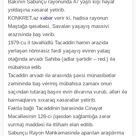
Bakının Sabunçu rayonunda 47 yaşlı kişi həyat
yoldaşına xəsarət yetirib.
KONKRET.az
xəbər
verir ki, hadisə rayonun
Maştağa qəsəbəsi, Savalan yaşayış massivi
ərazisində baş verib.
1979-cu il təvəllüdlü Tacəddin həmin ərazidə
yerləşən nömrəsiz fərdi yaşayış evinin yataq
otağında arvadı Sahibə (adlar şərtidir – red.) ilə
mübahisə edib.
Tacəddin arvadı ilə arasında şəxsi münasibətlər
zəminində baş vermiş mübahisə zamanı onun
saçından tutaraq başını evin divarına vurub, əlləri ilə
barmaqlarını sıxaraq xəsarətlər yetirib.
Faktla bağlı Tacəddinin barəsində Cinayət
Məcəlləsinin 128-ci (qəsdən sağlamlığa zərər
vurma) maddəsi ilə ittiham elan edilib.
Sabunçu Rayon Məhkəməsində aparılan araşdırma