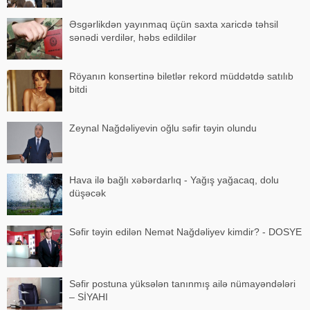
Əsgərlikdən yayınmaq üçün saxta xaricdə təhsil
sənədi verdilər, həbs edildilər
Röyanın konsertinə biletlər rekord müddətdə satılıb
bitdi
Zeynal Nağdəliyevin oğlu səfir təyin olundu
Hava ilə bağlı xəbərdarlıq - Yağış yağacaq, dolu
düşəcək
Səfir təyin edilən Nemət Nağdəliyev kimdir? - DOSYE
Səfir postuna yüksələn tanınmış ailə nümayəndələri
– SİYAHI