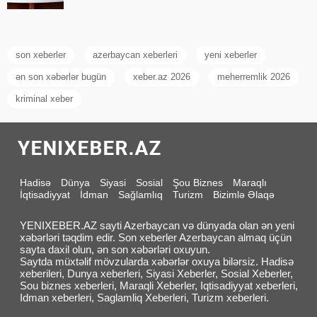
son xeberler
azerbaycan xeberleri
yeni xeberler
ən son xəbərlər bugün
xeber.az 2026
meherremlik 2026
kriminal xeber
Hadisə
Dünya
Siyasi
Sosial
Şou Biznes
Maraqlı
İqtisadiyyat
İdman
Sağlamlıq
Turizm
Bizimlə Əlaqə
YENIXEBER.AZ sayti Azerbaycan və dünyada olan ən yeni
xəbərləri təqdim edir. Son xeberler Azerbaycan almaq üçün
sayta daxil olun, ən son xəbərləri oxuyun.
Saytda müxtəlif mövzularda xəbərlər oxuya bilərsiz. Hadisə
xeberileri, Dunya xeberleri, Siyasi Xeberler, Sosial Xeberler,
Sou biznes xeberleri, Maraqli Xeberler, Iqtisadiyyat xeberleri,
Idman xeberleri, Saglamliq Xeberleri, Turizm xeberleri.