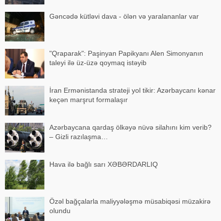
Gəncədə kütləvi dava - ölən və yaralananlar var
"Qraparak": Paşinyan Papikyanı Alen Simonyanın
taleyi ilə üz-üzə qoymaq istəyib
İran Ermənistanda strateji yol tikir: Azərbaycanı kənar
keçən marşrut formalaşır
Azərbaycana qardaş ölkəyə nüvə silahını kim verib?
– Gizli razılaşma…
Hava ilə bağlı sarı XƏBƏRDARLIQ
Özəl bağçalarla maliyyələşmə müsabiqəsi müzakirə
olundu