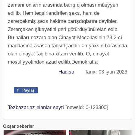
zamanı onların arasında barışıq olması müəyyən
edilib. Həm təqsirləndirilən şəxs, həm də
zərərçəkmiş şəxs hakimə barışdıqlarını deyiblər.
Zərərçəkən şikayətini geri götürdüyünü elan edib.
Bu halları nəzərə alan Cinayət Məcəlləsinin 73.2-ci
maddəsinə əsasən təqsirlçəndirilən şəxsin barəsində
olan cinayət təqibinə xitam verilib. O, cinayət
məsuliyyətindən azad edilib.Demokrat.a
Hadisə
Tarix: 03 iyun 2026
f
Paylaş
Tezbazar.az elanlar sayti
[newsid: 0-123300]
Oxşar xəbərlər