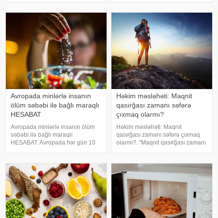
Rusiyada ayağına mismar batan
ehtimalını artırır". Bu barədə
uşaq faciə yaşayıb - onda
rusiyalı həkim-onkoloq Vladislav
yaddaşsızlıq yaranıb və saçları
Yevseyev xəbərdarlıq edib
ağarmağa başlayıb. Dəhşətli
hadisə orenburql
Avropada minlərlə insanın
Həkim məsləhəti: Maqnit
ölüm səbəbi ilə bağlı maraqlı
qasırğası zamanı səfərə
HESABAT
çıxmaq olarmı?
Avropada minlərlə insanın ölüm
Həkim məsləhəti: Maqnit
səbəbi ilə bağlı maraqlı
qasırğası zamanı səfərə çıxmaq
HESABAT. Avropada hər gün 10
olarmı?. "Maqnit qasırğası zamanı
min insanın ürək-damar
uçuşlar və avtomobil səfərləri
xəstəliklərindən ölümünün əsas
xroniki ürək-damar xəstəlikləri
səbəbi həddindən artıq duz
olan insanlar üçün əlavə
istehlakıdır. Bu barədə
sağlamlıq riskləri yaradır. Onların
Ümumdünya Səhiyyə Təşkilatını
vəziyyət