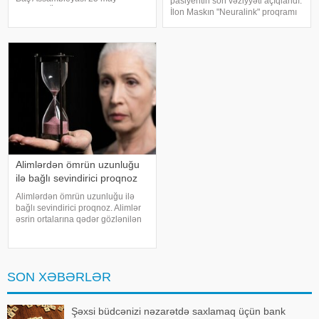
pasiyentin son vəziyyəti açıqlandı.
tarixinin Ümumdünya Futbol Günü
İlon Maskın "Neuralink" proqramı
elan olunması barədə qətnamə
çərçivəsində 2024-cü ilin
qəbul edib. Bu barədə beynəlxalq
martında ilk dəfə beyninə çip
təşkilatın Mətbuat Xidməti
yerləşdirilmiş xəstənin son
məlumat yayıb. Qey
vəziyyəti açıqlanıb. Xəst
Alimlərdən ömrün uzunluğu
ilə bağlı sevindirici proqnoz
Alimlərdən ömrün uzunluğu ilə
bağlı sevindirici proqnoz. Alimlər
əsrin ortalarına qədər gözlənilən
ömür uzunluğunun nə qədər
artacağını müəyyən ediblər.
Beynəlxalq alimlər qrupu 2050-ci
ilə qədər qlobal ömür uzunluğu il
SON XƏBƏRLƏR
Şəxsi büdcənizi nəzarətdə saxlamaq üçün bank