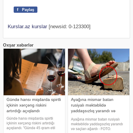
f
Paylaş
Kurslar.az kurslar
[newsid: 0-123300]
Oxşar xəbərlər
Gündə hansı miqdarda spirtli
Ayağına mismar batan
içkinin xərçəng riskini
rusiyalı məktəblidə
artırdığı açıqlandı
yaddaşsızlıq yarandı və
saçları ağardı - FOTO
Gündə hansı miqdarda spirtli
Ayağına mismar batan rusiyalı
içkinin xərçəng riskini artırdığı
məktəblidə yaddaşsızlıq yarandı
açıqlandı. "Gündə 45 qram etil
və saçları ağardı - FOTO.
spirti istehlakı mədə xərçəngi