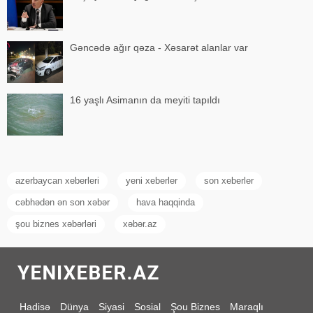
Gəncədə ağır qəza - Xəsarət alanlar var
16 yaşlı Asimanın da meyiti tapıldı
azerbaycan xeberleri
yeni xeberler
son xeberler
cəbhədən ən son xəbər
hava haqqinda
şou biznes xəbərləri
xəbər.az
Hadisə
Dünya
Siyasi
Sosial
Şou Biznes
Maraqlı