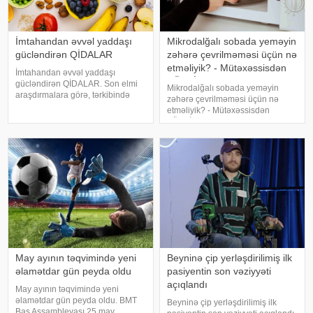
İmtahandan əvvəl yaddaşı
Mikrodalğalı sobada yeməyin
gücləndirən QİDALAR
zəhərə çevrilməməsi üçün nə
etməliyik? - Mütəxəssisdən
İmtahandan əvvəl yaddaşı
TÖVSİYƏ
gücləndirən QİDALAR. Son elmi
Mikrodalğalı sobada yeməyin
araşdırmalara görə, tərkibində
zəhərə çevrilməməsi üçün nə
yüksək şəkər olan şirniyyatlar
etməliyik? - Mütəxəssisdən
müvəqqəti olaraq enerjini artırsa
TÖVSİYƏ. "Mikrodalğalı sobada
da, yekun nəticədə
yeməkləri plastik qablarda
konsentrasiyanı azalda bilər.
qızdırmaq məsləhət deyil. Çünki
Yaddaş və konsentrasiyan
materialdan benzol ayrılır, bu da
DNT-nin
mutasiyasına və zədələnməsin
May ayının təqvimində yeni
Beyninə çip yerləşdirilimiş ilk
əlamətdar gün peyda oldu
pasiyentin son vəziyyəti
açıqlandı
May ayının təqvimində yeni
əlamətdar gün peyda oldu. BMT
Beyninə çip yerləşdirilimiş ilk
Baş Assambleyası 25 may