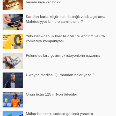
hesabı niyə vacibdir?
Kartdan-karta köçürmələrlə bağlı vacib açıqlama –
Məhdudiyyət kimlərə şamil olunur?
Yelo Bank-dan ilk kreditə özəl 1% endirim və 0%
komissiya kampaniyası
Pulunu dollara çevirmək istəyənlərin nəzərinə
Ukrayna mediası Qurbandan nələr yazdı?
Onun üçün 125 milyon ödədilər
Müharibə bitmir, sadəcə görüntü yaradılır -