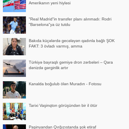
Amerikanın yeni hiyləsi
"Real Madrid"in transfer planı alınmadı: Rodri
"Barselona"ya üz tutdu
Bakıda küçələrdə gecələyən qadınla bağlı ŞOK
FAKT: 3 övladı varmış, amma
Türkiyə bayraqlı gəmiyə dron zərbələri – Qara
dənizdə gərginlik artır
Kanalda boğulub ölən Muradın - Fotosu
Tarixi Vaşinqton görüşündən bir il ötür
Paşinyandan Qırğızıstanda şok etiraf