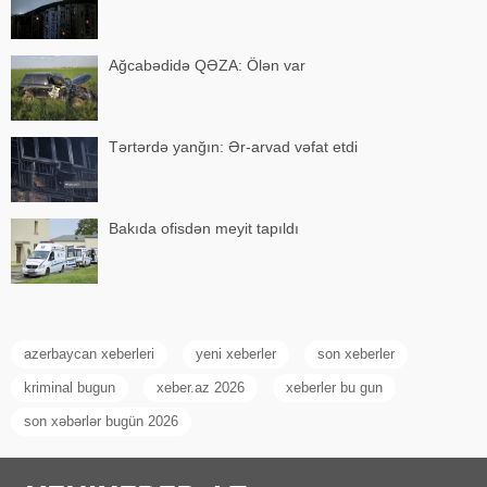
Ağcabədidə QƏZA: Ölən var
Tərtərdə yanğın: Ər-arvad vəfat etdi
Bakıda ofisdən meyit tapıldı
azerbaycan xeberleri
yeni xeberler
son xeberler
kriminal bugun
xeber.az 2026
xeberler bu gun
son xəbərlər bugün 2026