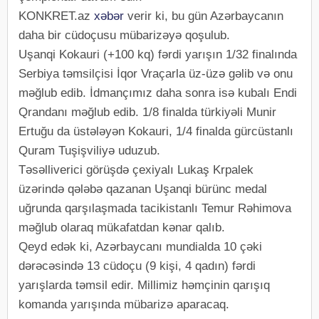
KONKRET.az
xəbər
verir ki, bu gün Azərbaycanın
daha bir cüdoçusu mübarizəyə qoşulub.
Uşanqi Kokauri (+100 kq) fərdi yarışın 1/32 finalında
Serbiya təmsilçisi İqor Vraçarla üz-üzə gəlib və onu
məğlub edib. İdmançımız daha sonra isə kubalı Endi
Qrandanı məğlub edib. 1/8 finalda türkiyəli Munir
Ertuğu da üstələyən Kokauri, 1/4 finalda gürcüstanlı
Quram Tuşişviliyə uduzub.
Təsəlliverici görüşdə çexiyalı Lukaş Krpalek
üzərində qələbə qazanan Uşanqi bürünc medal
uğrunda qarşılaşmada tacikistanlı Temur Rəhimova
məğlub olaraq mükafatdan kənar qalıb.
Qeyd edək ki, Azərbaycanı mundialda 10 çəki
dərəcəsində 13 cüdoçu (9 kişi, 4 qadın) fərdi
yarışlarda təmsil edir. Millimiz həmçinin qarışıq
komanda yarışında mübarizə aparacaq.