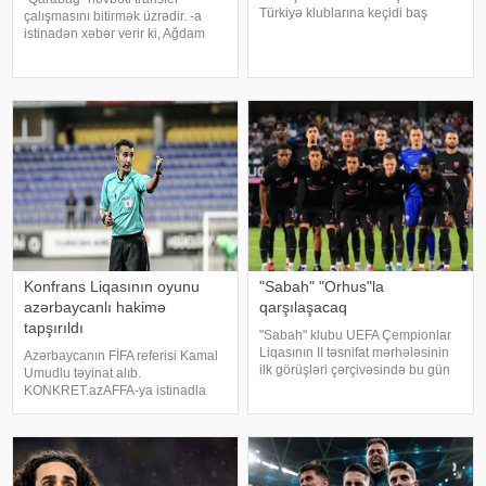
Türkiyə klublarına keçidi baş
çalışmasını bitirmək üzrədir. -a
tutmayıb. KONKRET.azxəbər verir
istinadən xəbər verir ki, Ağdam
ki, bu barədə Azərtac-a yığmanın
klubu Nigeriyanın Gənclər
baş məşqçisi Ayxan Abbasov
Liqasının bombardirini sıralarına
məlumat verib. Mütəxəssis
qatır. Söhbət Daniel Arierhidən
hücumçu üçün Türkiyədə
gedir. "Köhlən atlar"
Konfrans Liqasının oyunu
"Sabah" "Orhus"la
azərbaycanlı hakimə
qarşılaşacaq
tapşırıldı
"Sabah" klubu UEFA Çempionlar
Liqasının II təsnifat mərhələsinin
Azərbaycanın FİFA referisi Kamal
ilk görüşləri çərçivəsində bu gün
Umudlu təyinat alıb.
Danimarkada "Orhus"la
KONKRET.azAFFA-ya istinadla
qarşılaşacaq. KONKRET.azxəbər
xəbər verir ki, o, UEFA Konfrans
verir ki, görüş Bakı vaxtı ilə saat
Liqasının II təsnifat mərhələsinin
20:30-da Ranner
cavab oyunu çərçivəsində
keçiriləcək "Dinamo Siti"
(Albaniya