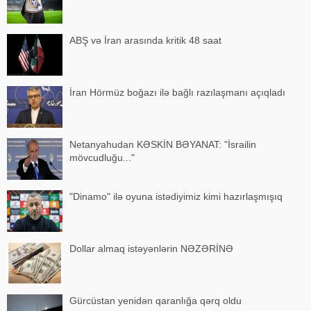
ABŞ və İran arasında kritik 48 saat
İran Hörmüz boğazı ilə bağlı razılaşmanı açıqladı
Netanyahudan KƏSKİN BƏYANAT: "İsrailin
mövcudluğu..."
"Dinamo" ilə oyuna istədiyimiz kimi hazırlaşmışıq
Dollar almaq istəyənlərin NƏZƏRİNƏ
Gürcüstan yenidən qaranlığa qərq oldu