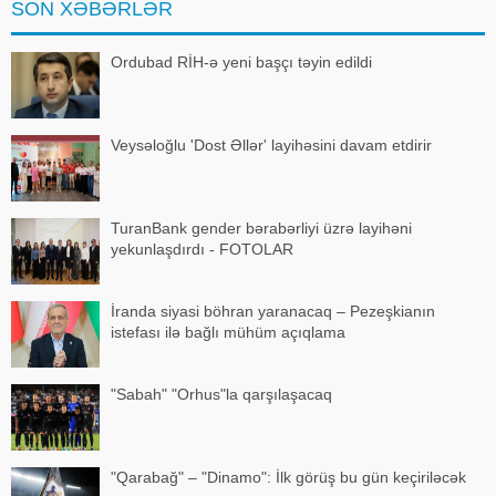
SON XƏBƏRLƏR
referis
Ordubad RİH-ə yeni başçı təyin edildi
Veysəloğlu 'Dost Əllər' layihəsini davam etdirir
TuranBank gender bərabərliyi üzrə layihəni
yekunlaşdırdı - FOTOLAR
İranda siyasi böhran yaranacaq – Pezeşkianın
istefası ilə bağlı mühüm açıqlama
"Sabah" "Orhus"la qarşılaşacaq
"Qarabağ" – "Dinamo": İlk görüş bu gün keçiriləcək