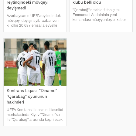
reytinqindəki mövqeyi
klubu bəlli oldu
dəyişmədi
"Qarabağ"ın sabiq futbolçusu
Emmanuel Addaininin yeni
Azərbaycanın UEFA reytinqindəki
komandası müəyyənləşib. xəbər
mövqeyi dəyişməyib. xəbər verir
verir ki, Belçikanın yüksək liqa
ki, ölkə 20.687 əmsalla əvvəlki
təmsilçisi "OH Leuven" klubu 24
kimi 26-cı pillədə qərarlaşıb. 25-ci
yaşlı qanalı cinah hücumçusu
yerdəki İsrailin 21.500 əmsalı var.
heyətinə qatdığını açıqlayıb
UEFA reytinqində İngiltərə
(101.852) liderdir. Qey
Konfrans Liqası: "Dinamo" -
"Qarabağ" oyununun
hakimləri
UEFA Konfrans Liqasının II təsnifat
mərhələsində Kiyev "Dinamo"su
ilə "Qarabağ" arasında keçiriləcək
oyunun hakim təyinatları bəlli
olub. KONKRET.azxəbər verir ki,
qarşılaşmanı danimarkalı FİFA