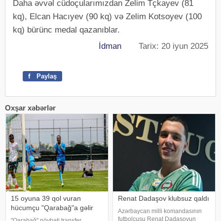
Daha əvvəl cüdoçularımızdan Zelim Tçkayev (81
kq), Elcan Hacıyev (90 kq) və Zelim Kotsoyev (100
kq) bürünc medal qazanıblar.
İdman
Tarix: 20 iyun 2025
f
Paylaş
Oxşar xəbərlər
15 oyuna 39 qol vuran
Renat Dadaşov klubsuz qaldı
hücumçu "Qarabağ"a gəlir
Azərbaycan milli komandasının
futbolçusu Renat Dadaşovun
"Qarabağ" növbəti transfer