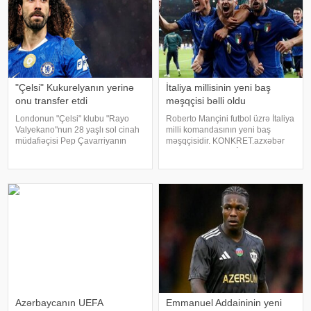
"Çelsi" Kukurelyanın yerinə
İtaliya millisinin yeni baş
onu transfer etdi
məşqçisi bəlli oldu
Londonun "Çelsi" klubu "Rayo
Roberto Mançini futbol üzrə İtaliya
Valyekano"nun 28 yaşlı sol cinah
milli komandasının yeni baş
müdafiəçisi Pep Çavarriyanın
məşqçisidir. KONKRET.azxəbər
transferini rəsmiləşdirməyə çox
verir ki, bu barədə İtaliya Futbol
yaxındır. xəbər verir ki, bu barədə
Federasiyasının prezidenti
İspaniyanın "Marca" nəşri məluma
Covanni Malaqo ölkə mediasına
açıqlamadanda deyib. Qeyd edək
ki, 6
Azərbaycanın UEFA
Emmanuel Addaininin yeni