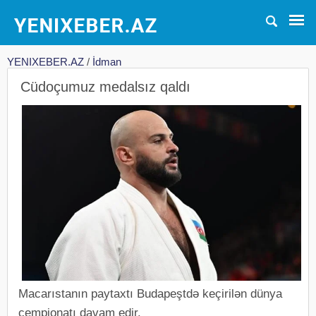
YENIXEBER.AZ
/
İdman
Cüdoçumuz medalsız qaldı
Macarıstanın paytaxtı Budapeştdə keçirilən dünya
çempionatı davam edir.