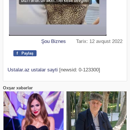
Şou Biznes
Tarix: 12 avqust 2022
f
Paylaş
Ustalar.az ustalar sayti
[newsid: 0-123300]
Oxşar xəbərlər