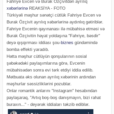
Fahriye Evcen və Burak Özçivitdən ayrılıq
xəbərlərinə
REAKSİYA - FOTO
Türkiyəli məşhur sənətçi cütlük Fahriye Evcen və
Burak Özçivit ayrılıq xəbərlərinə aydınlıq gətiriblər.
Fahriye Evcenin qayınanası ilə mübahisə etməsi və
Burak Özçivitin həyat yoldaşına "Fahriye, bəsdir"
deyə qışqırması iddiası şou-
biznes
gündəmində
bomba effekti yaradıb.
Hətta məşhur cütlüyün qonşularının sosial
şəbəkədəki paylaşımlarına görə, Evcenin
mübahisədən sonra evi tərk etdiyi iddia edilib.
Mətbuata əks olunan ayrılıq xəbərinin ardından
məşhurlar səssizliklərini pozublar.
Onlar romantik anlarını "Instagram" hesabından
paylaşaraq, "Artıq boş-boş danışmayın, bizi rahat
buraxın..." - deyərək iddiaları təkzib ediblər.