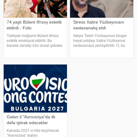
74 yaşlı Bülənt Ərsoy estetik
Stress Xatirə Yüzbəyovanı
etdirdi - Foto
xəstəxanalıq etdi
Türkiyəli müğənni Bülənt Ərsoy
Aktyor Taleh Yüzbəyovun bloger
estetik əməliyyat etdirib. Bu
həyat yoldaşı Xatirə Yüzbəyova
barədə sənətçi özü sosial şəbəkə
xəstəxanaya yerləşdirilib. O, bu
hesabında məlumat verib. 74 yaşlı
barədə sosial media hesabında
ifaçı əməliyyatdan sonra
paylaşım edib. "Son zamanlar
paylaşdığı fotoya bunları qeyd
stressə bağlı olaraq nə düzgün
edib:. "Hörmətli izləyicilərim
qidalandım, nə düzgün yatdım.
Gördü
Gələn il "Avroviziya"da ilk
dəfə iştirak edəcəklər
Kanada 2027-ci ildə keçiriləcək
"Avroviziya" mahnı