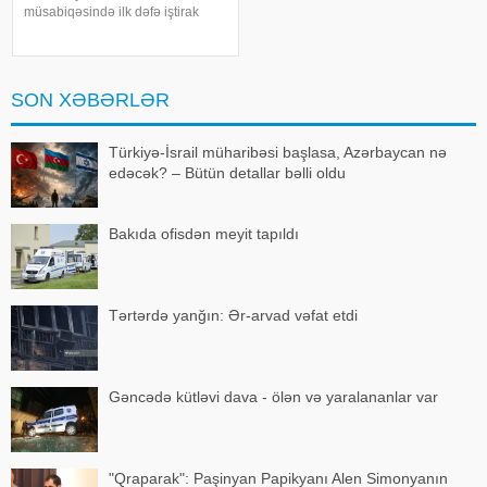
müsabiqəsində ilk dəfə iştirak
edəcək. xəbər verir ki, bu barədə
"Avroviziya"nın rəsmi saytı
məlumat yayıb. Bildirilib ki,
Kanada 2015-ci ildə yarışmay
SON XƏBƏRLƏR
Türkiyə-İsrail müharibəsi başlasa, Azərbaycan nə
edəcək? – Bütün detallar bəlli oldu
Bakıda ofisdən meyit tapıldı
Tərtərdə yanğın: Ər-arvad vəfat etdi
Gəncədə kütləvi dava - ölən və yaralananlar var
"Qraparak": Paşinyan Papikyanı Alen Simonyanın