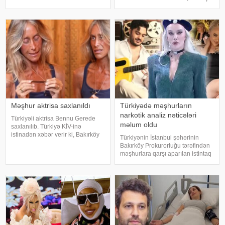
rəsmi səbəbi məlum olub. Bu
bu dəfə "Olmaz olaydı" adlı
barədə Demirören Haber Ajansı
mahnısını dinləyicilərin ixtiyarına
(DHA) Türkiyə Məhkəmə-Tibb
verib. . Bəstənin sözləri Rafael
İnstitutunun rəyinə istinadə
Şabanova, musiqisi is
Məşhur aktrisa saxlanıldı
Türkiyədə məşhurların
narkotik analiz nəticələri
Türkiyəli aktrisa Bennu Gerede
məlum oldu
saxlanılıb. Türkiyə KİV-inə
istinadən xəbər verir ki, Bakırköy
Türkiyənin İstanbul şəhərinin
Respublika Baş Prokurorluğu
Bakırköy Prokurorluğu tərəfindən
aktrisanın qatıldığı televiziya
məşhurlara qarşı aparılan istintaq
proqramında səsləndirdiyi
çərçivəsində saxlanılan və həbs
fikirlərlə bağlı "ədəbsizlik" ittiham
edilən bəzi şəxslərdən
götürülmüş bioloji nümunələr
üzərində aparılan toksikoloji
analizləri