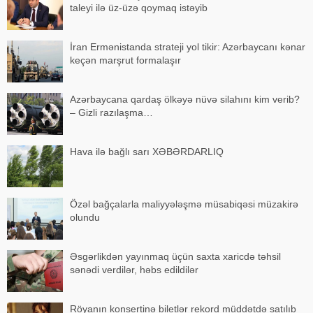
taleyi ilə üz-üzə qoymaq istəyib
İran Ermənistanda strateji yol tikir: Azərbaycanı kənar
keçən marşrut formalaşır
Azərbaycana qardaş ölkəyə nüvə silahını kim verib?
– Gizli razılaşma…
Hava ilə bağlı sarı XƏBƏRDARLIQ
Özəl bağçalarla maliyyələşmə müsabiqəsi müzakirə
olundu
Əsgərlikdən yayınmaq üçün saxta xaricdə təhsil
sənədi verdilər, həbs edildilər
Röyanın konsertinə biletlər rekord müddətdə satılıb