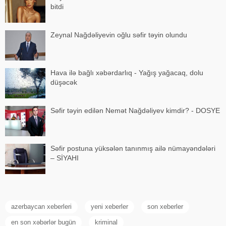
bitdi
Zeynal Nağdəliyevin oğlu səfir təyin olundu
Hava ilə bağlı xəbərdarlıq - Yağış yağacaq, dolu
düşəcək
Səfir təyin edilən Nemət Nağdəliyev kimdir? - DOSYE
Səfir postuna yüksələn tanınmış ailə nümayəndələri
– SİYAHI
azerbaycan xeberleri
yeni xeberler
son xeberler
en son xəbərlər bugün
kriminal