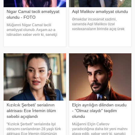
Nigar Camal təcili əməliyyat
Aqil Məlikov əməliyyat olundu
olundu - FOTO
Əməkdar incəsənət xadimi,
xanəndə Aqil Məlikov özəl
Müğənni Nigar Camal təcili
xəstəxanaların birində açıq ürək
əməliyyat olunub. Axşam.az-a
əməliyyatı keçirib. xəbər verir ki,
istinadən xəbər verir ki, sənətçi
bu barədə "Teleqraf"a xanəndənin
bununla bağlı sosial şəbəkə
oğlu Hüseyn Məlikov məlumat
hesabında paylaşım edib. O,
verib. Onun sözlərinə görə, atasını
hazırda reabilitasiya prosesində
olduğunu bildirib:. "Bu gün
gözlənilmədə
Kızılcık Şerbeti' serialının
Elçin ayrılığın dilindən oxudu
aktrisası Ece İrtemin ölüm
- "Olmaz olaydı" təqdim
səbəbi açıqlandı
olundu
"Kızılcık Şerbeti" serialında Işıl
Müğənni Elçin Cəfərov
obrazını canlandıran 28 yaşlı türk
yaradıcılığına daha bir yeni mahnı
aktrisası Ece İrtemin ölümünün
əlavə edib. xəbər verir ki, sənətçi