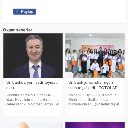
f
Paylaş
Oxşar xəbərlər
Unibankda yeni sədr təyinatı
Unibank jurnalistlər üçün
oldu
təlim təşkil etdi - FOTOLAR
Valentin Morozov Unibank KB
Unibank 22 iyul — Milli Mətbuat
İdarə Heyətinin sədri təyin olunub.
Günü münasibətilə media
cəbər verir ki, V.Morozov uzun illər
nümayəndələri üçün tədbir təşkil
nüfuzlu banklarda rəhbər
edib. xəbər verir ki, tədbirin əsas
vəzifələrdə çalışıb. Bank- maliyyə
məqsədi jurnalistləri peşə
sektorunda uzunmüddətli
bayramı münasibətilə təbrik
təcrübəyə malikdir. O, təhsilini
etmək, media ilə əməkdaşlığı
daha da gücləndirmə