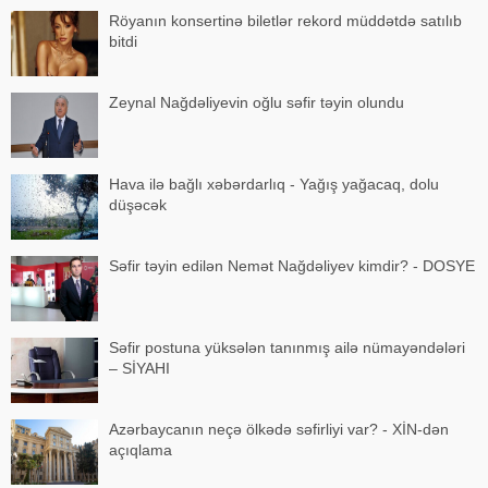
Röyanın konsertinə biletlər rekord müddətdə satılıb
bitdi
Zeynal Nağdəliyevin oğlu səfir təyin olundu
Hava ilə bağlı xəbərdarlıq - Yağış yağacaq, dolu
düşəcək
Səfir təyin edilən Nemət Nağdəliyev kimdir? - DOSYE
Səfir postuna yüksələn tanınmış ailə nümayəndələri
– SİYAHI
Azərbaycanın neçə ölkədə səfirliyi var? - XİN-dən
açıqlama