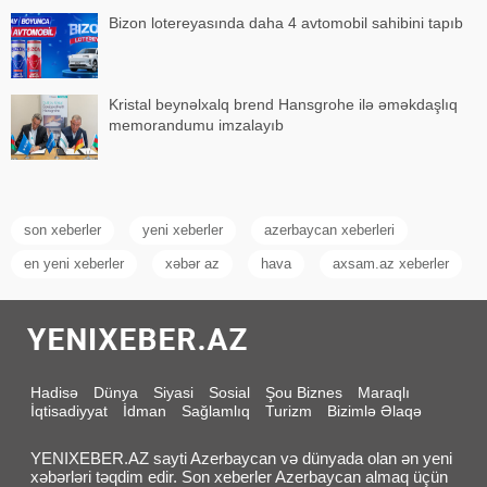
Bizon lotereyasında daha 4 avtomobil sahibini tapıb
Kristal beynəlxalq brend Hansgrohe ilə əməkdaşlıq
memorandumu imzalayıb
son xeberler
yeni xeberler
azerbaycan xeberleri
en yeni xeberler
xəbər az
hava
axsam.az xeberler
Hadisə
Dünya
Siyasi
Sosial
Şou Biznes
Maraqlı
İqtisadiyyat
İdman
Sağlamlıq
Turizm
Bizimlə Əlaqə
YENIXEBER.AZ sayti Azerbaycan və dünyada olan ən yeni
xəbərləri təqdim edir. Son xeberler Azerbaycan almaq üçün