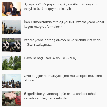
"Qraparak": Paşinyan Papikyanı Alen Simonyanın
taleyi ilə üz-üzə qoymaq istəyib
İran Ermənistanda strateji yol tikir: Azərbaycanı kənar
keçən marşrut formalaşır
Azərbaycana qardaş ölkəyə nüvə silahını kim verib?
– Gizli razılaşma…
Hava ilə bağlı sarı XƏBƏRDARLIQ
Özəl bağçalarla maliyyələşmə müsabiqəsi müzakirə
olundu
Əsgərlikdən yayınmaq üçün saxta xaricdə təhsil
sənədi verdilər, həbs edildilər