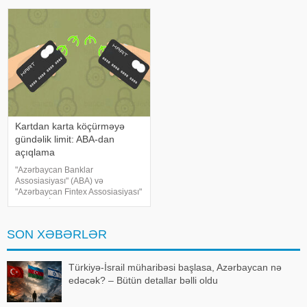
kommersiya bankları arasında
tirajını
əldə edilmiş razılığa əsasən
ölkədə kartla əməliyyatlara ("card-
to-card"
Kartdan karta köçürməyə
gündəlik limit: ABA-dan
açıqlama
"Azərbaycan Banklar
Assosiasiyası" (ABA) və
"Azərbaycan Fintex Assosiasiyası"
(AzFina) İctimai Birlikləri bankların
və elektron pul təşkilatlarının
xidmətlərindən sui-istifadə
SON XƏBƏRLƏR
risklərinin minimallaşdırılmas
Türkiyə-İsrail müharibəsi başlasa, Azərbaycan nə
edəcək? – Bütün detallar bəlli oldu