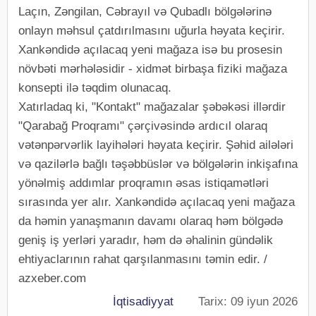
Laçın, Zəngilan, Cəbrayıl və Qubadlı bölgələrinə
onlayn məhsul çatdırılmasını uğurla həyata keçirir.
Xankəndidə açılacaq yeni mağaza isə bu prosesin
növbəti mərhələsidir - xidmət birbaşa fiziki mağaza
konsepti ilə təqdim olunacaq.
Xatırladaq ki, "Kontakt" mağazalar şəbəkəsi illərdir
"Qarabağ Proqramı" çərçivəsində ardıcıl olaraq
vətənpərvərlik layihələri həyata keçirir. Şəhid ailələri
və qazilərlə bağlı təşəbbüslər və bölgələrin inkişafına
yönəlmiş addımlar proqramın əsas istiqamətləri
sırasında yer alır. Xankəndidə açılacaq yeni mağaza
da həmin yanaşmanın davamı olaraq həm bölgədə
geniş iş yerləri yaradır, həm də əhalinin gündəlik
ehtiyaclarının rahat qarşılanmasını təmin edir. /
azxeber.com
İqtisadiyyat
Tarix: 09 iyun 2026