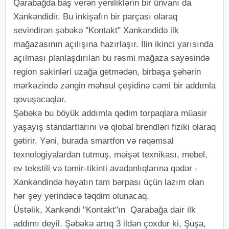
Qarabağda baş verən yeniliklərin bir ünvanı da
Xankəndidir. Bu inkişafın bir parçası olaraq
sevindirən şəbəkə "Kontakt" Xankəndidə ilk
mağazasının açılışına hazırlaşır. İlin ikinci yarısında
açılması planlaşdırılan bu rəsmi mağaza sayəsində
region sakinləri uzağa getmədən, birbaşa şəhərin
mərkəzində zəngin məhsul çeşidinə cəmi bir addımla
qovuşacaqlar.
Şəbəkə bu böyük addımla qədim torpaqlara müasir
yaşayış standartlarını və qlobal brendləri fiziki olaraq
gətirir. Yəni, burada smartfon və rəqəmsal
texnologiyalardan tutmuş, məişət texnikası, mebel,
ev tekstili və təmir-tikinti avadanlıqlarına qədər -
Xankəndində həyatın tam bərpası üçün lazım olan
hər şey yerindəcə təqdim olunacaq.
Üstəlik, Xankəndi "Kontakt"ın Qarabağa dair ilk
addımı deyil. Şəbəkə artıq 3 ildən çoxdur ki, Şuşa,