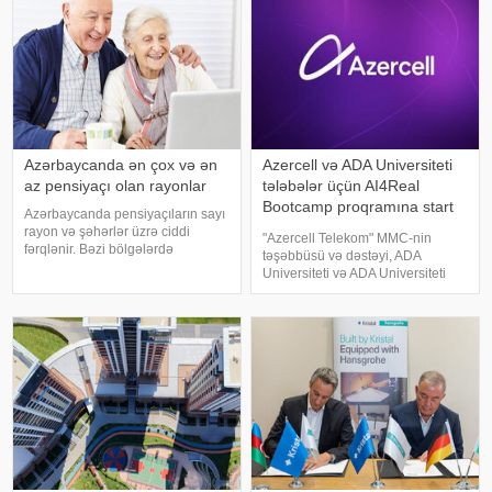
Azərbaycanda ən çox və ən
Azercell və ADA Universiteti
az pensiyaçı olan rayonlar
tələbələr üçün AI4Real
Bootcamp proqramına start
Azərbaycanda pensiyaçıların sayı
verir
rayon və şəhərlər üzrə ciddi
"Azercell Telekom" MMC-nin
fərqlənir. Bəzi bölgələrdə
təşəbbüsü və dəstəyi, ADA
pensiyaçıların sayı 20 min nəfəri
Universiteti və ADA Universiteti
keçdiyi halda, digərlərində bu
Fondunun birgə əməkdaşlığı ilə
göstərici 100 nəfər civarında qalır.
bakalavr tələbələri üçün nəzərdə
Maraqlıdır ki, pensiyaçıları
tutulmuş AI4Real Süni İntellekt
Bootcamp proqramına start verilir