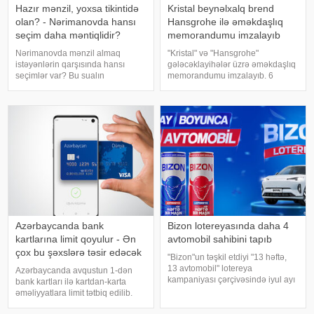
Hazır mənzil, yoxsa tikintidə
Kristal beynəlxalq brend
olan? - Nərimanovda hansı
Hansgrohe ilə əməkdaşlıq
seçim daha məntiqlidir?
memorandumu imzalayıb
Nərimanovda mənzil almaq
"Kristal" və "Hansgrohe"
istəyənlərin qarşısında hansı
gələcəklayihələr üzrə əməkdaşlıq
seçimlər var? Bu sualın
memorandumu imzalayıb. 6
cavabılayihədən layihəyə dəyişsə
avqust 2026-cı ildə Azərbaycanın
də, bu ərazidə yeni tikililərə
aparıcı tikinti şirkətlərindən biri
tələbat yüksək olaraqqalır. Belə
olan "Kristal" ilə premium sanitar
bir bazarda seçim edərkən əsas
avadanlıqlarıv
məsələ yalnı
Azərbaycanda bank
Bizon lotereyasında daha 4
kartlarına limit qoyulur - Ən
avtomobil sahibini tapıb
çox bu şəxslərə təsir edəcək
"Bizon"un təşkil etdiyi "13 həftə,
13 avtomobil" lotereya
Azərbaycanda avqustun 1-dən
kampaniyası çərçivəsində iyul ayı
bank kartları ilə kartdan-karta
üzrə növbəti 4 qalib müəyyən
əməliyyatlara limit tətbiq edilib.
olunub. xəbər verir ki, lotereyanın
Azərbaycan Mərkəzi Bankı və
V tirajının qalibi Nəsimi Quliyev, VI