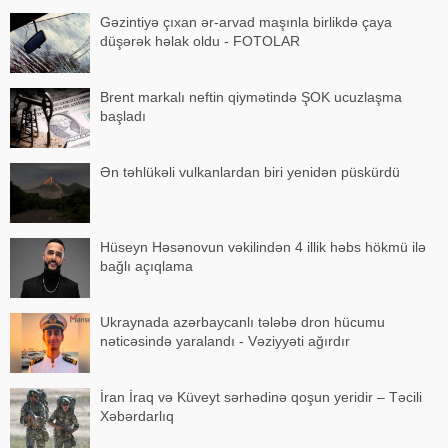
Gəzintiyə çıxan ər-arvad maşınla birlikdə çaya
düşərək həlak oldu - FOTOLAR
Brent markalı neftin qiymətində ŞOK ucuzlaşma
başladı
Ən təhlükəli vulkanlardan biri yenidən püskürdü
Hüseyn Həsənovun vəkilindən 4 illik həbs hökmü ilə
bağlı açıqlama
Ukraynada azərbaycanlı tələbə dron hücumu
nəticəsində yaralandı - Vəziyyəti ağırdır
İran İraq və Küveyt sərhədinə qoşun yeridir – Təcili
Xəbərdarlıq