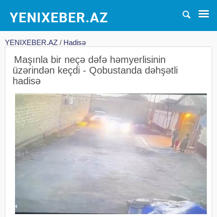
YENIXEBER.AZ
/
Hadisə
Maşınla bir neçə dəfə həmyerlisinin
üzərindən keçdi - Qobustanda dəhşətli
hadisə