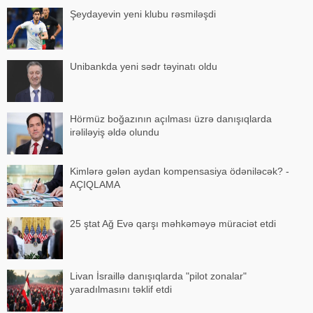
Şeydayevin yeni klubu rəsmiləşdi
Unibankda yeni sədr təyinatı oldu
Hörmüz boğazının açılması üzrə danışıqlarda
irəliləyiş əldə olundu
Kimlərə gələn aydan kompensasiya ödəniləcək? -
AÇIQLAMA
25 ştat Ağ Evə qarşı məhkəməyə müraciət etdi
Livan İsraillə danışıqlarda "pilot zonalar"
yaradılmasını təklif etdi