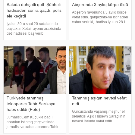
Bakıda dəhşətli qətl: Şübhəli
Abşeronda 3 aylıq körpə öldü
hadisədən sonra qaçdı, polis
Abşeron rayonunda 3 aylıq körpə
ələ keçirdi
vəfat edib. qafqazinfo-ya istinadən
xəbər verir ki, hadisə iyulun 28-i
İyulun 30-u saat 20 radələrində
saat 08 radələrində Hökməli
paytaxtın Xətai rayonu ərazisində
qəsəbəsində qeydə alınıb. Belə
qətl hadisəsi baş verib.
ki, 10 aprel 2026-cı il təvəllüdlü
-ınməlumatına görə, 1987-ci il
Səccad Axundov evdə asfiksiyada
təvəllüdlü Sabir Camalov
münaqişə zəminində 1991-ci il
təvəllüdlü Orxan Yusubova
bıçaqla xəsarətlə
Türkiyədə tanınmış
Tanınmış aşığın nəvəsi vəfat
teleaparıcı Tahir Sarıkaya
etdi
həbs edildi (Foto)
Gürcüstanda yaşamış məşhur el
sənətçisi Aşıq Hüseyn Saraçlının
Jurnalist Cem Küçüklə bağlı
nəvəsi Bakıda vəfat edib.
aparılan istintaq çərçivəsində
"Qafqazinfo"ya istinadən xəbər
jurnalist və xəbər aparıcısı Tahir
verir ki, 47 yaşlı Mehdi Həsənov
Sarıkaya barəsində qərar verilib.