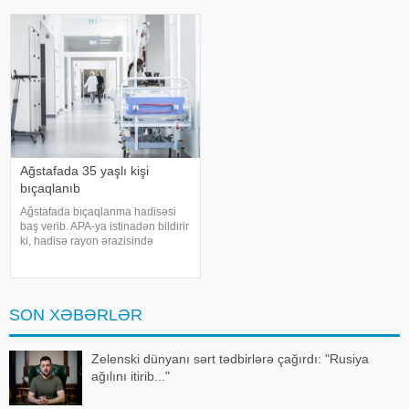
bədbəxt hadisə nəticəsində
Sarıkaya "şantaj" ittihamı ilə həbs
dünyasını dəyişib. Bu gün onu
olunub. xəbər verir ki, İstanbul
Baş Prokurorluğunu
Ağstafada 35 yaşlı kişi
bıçaqlanıb
Ağstafada bıçaqlanma hadisəsi
baş verib. APA-ya istinadən bildirir
ki, hadisə rayon ərazisində
yerləşən mağazalardan birində
qeydə alınıb. 1991-ci il təvəllüdlü
B. Hüseynov bir neçə bıçaq
xəsarəti ilə xəstəxanaya çatdırılıb
SON XƏBƏRLƏR
Zelenski dünyanı sərt tədbirlərə çağırdı: "Rusiya
ağılını itirib..."