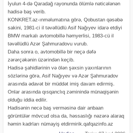
İyulun 4-də Qaradağ rayonunda ölümlə nəticələnən
hadisə baş verib.
KONKRET.az-ınməlumatına görə, Qobustan qəsəbə
sakini, 1981-ci il təvəllüdlü Asif Nağıyev idarə etdiyi
BMW markalı avtomobillə həmyerlisi, 1983-cü il
təvəllüdlü Azər Şahmuradovu vurub.
Daha sonra o, avtomobillə bir neçə dəfə
zərərçəkənin üzərindən keçib.
Hadisə şahidlərinin və ölən şəxsin yaxınlarının
sözlərinə görə, Asif Nağıyev və Azər Şahmuradov
arasında ədavət bir müddət imiş davam edirmiş.
Onlar arasında qısqanclıq zəminində münaqişənin
olduğu iddia edilir.
Hadisənin necə baş verməsinə dair anbaan
görüntülər mövcud olsa da, həssaslığı nəzərə alaraq
həmin kadrları nümayiş etdirmirik.qafqazinfo.az