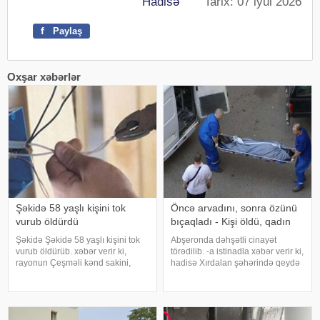
Hadisə
Tarix: 07 iyul 2026
f
Paylaş
Oxşar xəbərlər
Şəkidə 58 yaşlı kişini tok
Öncə arvadını, sonra özünü
vurub öldürdü
bıçaqladı - Kişi öldü, qadın
Şəkidə Şəkidə 58 yaşlı kişini tok
Abşeronda dəhşətli cinayət
vurub öldürüb. xəbər verir ki,
törədilib. -a istinadla xəbər verir ki,
rayonun Çeşməli kənd sakini,
hadisə Xırdalan şəhərində qeydə
1968-ci il təvəllüdlü Vüqar
alınıb. Zaqatala sakini Tərlan
Mustafayevi elektrik cərəyanı
İbrahimov yaşadığı evdə 1978-ci il
vurub. 58 yaşlı kişi aldığı
təvəllüdlü həyat yoldaşını və
xəsarətlərdən dünyasını dəyişib.
özünü bıçaqlayıb. Nəticəd
Faktla bağl