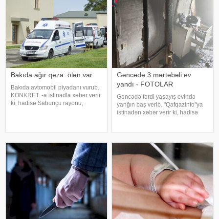
Bakıda ağır qəza: ölən var
Gəncədə 3 mərtəbəli ev
yandı - FOTOLAR
Bakıda avtomobil piyadanı vurub.
KONKRET. -a istinadla xəbər verir
Gəncədə fərdi yaşayış evində
ki, hadisə Sabunçu rayonu,
yanğın baş verib. "Qafqazinfo"ya
Pirşağı qəsəbəsi, Hüseynbala
istinadən xəbər verir ki, hadisə
Əliyev küçəsində qeydə alınıb.
şəhərin N.Nərimanov
Emin Samir oğlu Eminov idarə
prospektində, 3 mərtəbəli fərdi
etdiyi avtomobillə yolu keçən
yaşayış evində qeydə alınıb.
piyada Həsənbal
Yanğının söndürülməsi üçün
əraziy