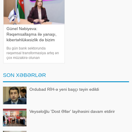
Günel Nəbiyeva:
Rəqəmsallaşma ilə yanaşı,
kibertəhlükəsizlik də bizim
əsas prioritetlərimizdəndir
Bu gün bank sektorunda
rəqəmsal transformasiya artıq ən
çox müzakirə olunan
mövzulardan biridir. Bəs bank
üçün rəqəmsal transformasiya nə
ifadə edir və müştərilərə nə kimi
SON XƏBƏRLƏR
üstünlükləri verir. Bu barədə
"Azər-Tür
Ordubad RİH-ə yeni başçı təyin edildi
Veysəloğlu 'Dost Əllər' layihəsini davam etdirir