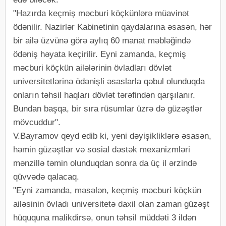
"Hazırda keçmiş məcburi köçkünlərə müavinət
ödənilir. Nazirlər Kabinetinin qaydalarına əsasən, hər
bir ailə üzvünə görə aylıq 60 manat məbləğində
ödəniş həyata keçirilir. Eyni zamanda, keçmiş
məcburi köçkün ailələrinin övladları dövlət
universitetlərinə ödənişli əsaslarla qəbul olunduqda
onların təhsil haqları dövlət tərəfindən qarşılanır.
Bundan başqa, bir sıra rüsumlar üzrə də güzəştlər
mövcuddur".
V.Bayramov qeyd edib ki, yeni dəyişikliklərə əsasən,
həmin güzəştlər və sosial dəstək mexanizmləri
mənzillə təmin olunduqdan sonra da üç il ərzində
qüvvədə qalacaq.
"Eyni zamanda, məsələn, keçmiş məcburi köçkün
ailəsinin övladı universitetə daxil olan zaman güzəşt
hüququna malikdirsə, onun təhsil müddəti 3 ildən