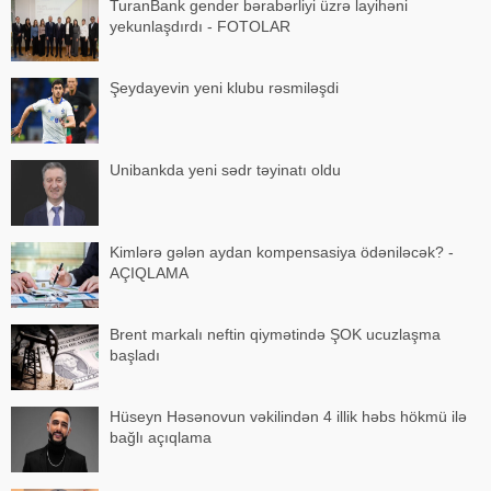
TuranBank gender bərabərliyi üzrə layihəni
yekunlaşdırdı - FOTOLAR
Şeydayevin yeni klubu rəsmiləşdi
Unibankda yeni sədr təyinatı oldu
Kimlərə gələn aydan kompensasiya ödəniləcək? -
AÇIQLAMA
Brent markalı neftin qiymətində ŞOK ucuzlaşma
başladı
Hüseyn Həsənovun vəkilindən 4 illik həbs hökmü ilə
bağlı açıqlama