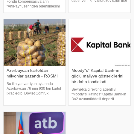
cəbər verir ki, V.Morozov uzun illər
Fondu kompensasiyaların
nüfuzlu banklarda rəhbər
"AniPay" üzərindən ödənilməsini
vəzifələrdə çalışıb. Bank- maliyyə
planlaşdırır. xəbər verir ki, bunu
sektorunda uzunmüddətli
Əmanətlərin Sığortalanması
təcrübəyə malikdir. O, təhsilini
Fondunun Hüquq
departamentinin direktoru Azər
Əmirov Milli Mətbua
Azərbaycan kartofdan
Moody"s" Kapital Bank-ın
milyonlar qazandı - RƏSMİ
güclü maliyyə göstəricilərini
bir daha təsdiqlədi
Bu ilin yanvar-iyun aylarında
Azərbaycan 76 min 930 ton kartof
Beynəlxalq reytinq agentliyi
ixrac edib. Dövlət Gömrük
"Moody"s Ratings"Kapital Bank-ın
Komitəsinə istinadən xəbər verir
Ba2 uzunmüddətli depozit
ki, bu həcmdə kartofun dəyəri 29
reytinqini, ba3 səviyyəsində
milyon 389 min ABŞ dolları olub.
əsaskredit qiymətləndirməsini
Bu, ötən ilin eyni dövrü ilə
(Baseline Credit Assessment –
müqayisəd
BCA) və müsbətproqnozunu
(Positiv