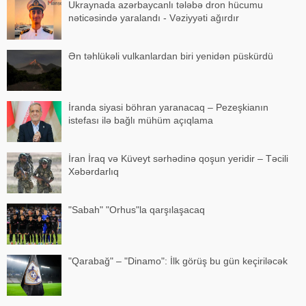
Ukraynada azərbaycanlı tələbə dron hücumu
nəticəsində yaralandı - Vəziyyəti ağırdır
Ən təhlükəli vulkanlardan biri yenidən püskürdü
İranda siyasi böhran yaranacaq – Pezeşkianın
istefası ilə bağlı mühüm açıqlama
İran İraq və Küveyt sərhədinə qoşun yeridir – Təcili
Xəbərdarlıq
"Sabah" "Orhus"la qarşılaşacaq
"Qarabağ" – "Dinamo": İlk görüş bu gün keçiriləcək