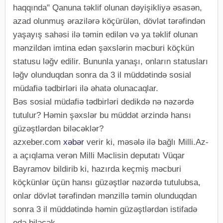
haqqında" Qanuna təklif olunan dəyişikliyə əsasən,
azad olunmuş ərazilərə köçürülən, dövlət tərəfindən
yaşayış sahəsi ilə təmin edilən və ya təklif olunan
mənzildən imtina edən şəxslərin məcburi köçkün
statusu ləğv edilir. Bununla yanaşı, onların statusları
ləğv olunduqdan sonra da 3 il müddətində sosial
müdafiə tədbirləri ilə əhatə olunacaqlar.
Bəs sosial müdafiə tədbirləri dedikdə nə nəzərdə
tutulur? Həmin şəxslər bu müddət ərzində hansı
güzəştlərdən biləcəklər?
azxeber.com
xəbər
verir ki, məsələ ilə bağlı Milli.Az-
a açıqlama verən Milli Məclisin deputatı Vüqar
Bayramov bildirib ki, hazırda keçmiş məcburi
köçkünlər üçün hansı güzəştlər nəzərdə tutulubsa,
onlar dövlət tərəfindən mənzillə təmin olunduqdan
sonra 3 il müddətində həmin güzəştlərdən istifadə
edə biləcək.