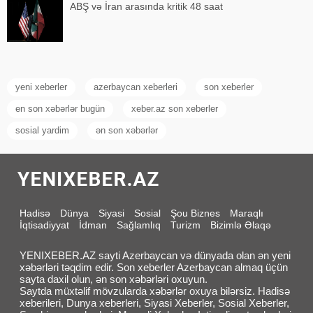
ABŞ və İran arasında kritik 48 saat
yeni xeberler
azerbaycan xeberleri
son xeberler
en son xəbərlər bugün
xeber.az son xeberler
sosial yardim
ən son xəbərlər
Hadisə
Dünya
Siyasi
Sosial
Şou Biznes
Maraqlı
İqtisadiyyat
İdman
Sağlamlıq
Turizm
Bizimlə Əlaqə
YENIXEBER.AZ sayti Azerbaycan və dünyada olan ən yeni
xəbərləri təqdim edir. Son xeberler Azerbaycan almaq üçün
sayta daxil olun, ən son xəbərləri oxuyun.
Saytda müxtəlif mövzularda xəbərlər oxuya bilərsiz. Hadisə
xeberileri, Dunya xeberleri, Siyasi Xeberler, Sosial Xeberler,