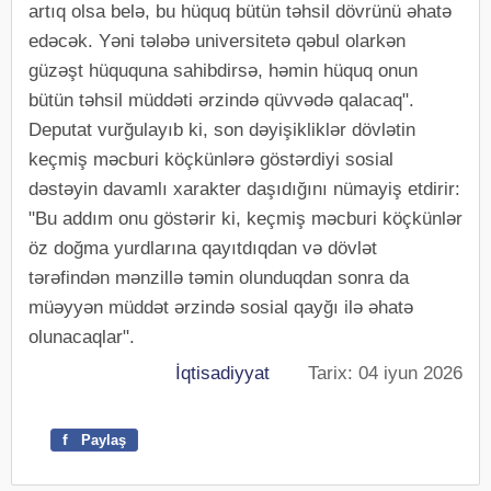
artıq olsa belə, bu hüquq bütün təhsil dövrünü əhatə
edəcək. Yəni tələbə universitetə qəbul olarkən
güzəşt hüququna sahibdirsə, həmin hüquq onun
bütün təhsil müddəti ərzində qüvvədə qalacaq".
Deputat vurğulayıb ki, son dəyişikliklər dövlətin
keçmiş məcburi köçkünlərə göstərdiyi sosial
dəstəyin davamlı xarakter daşıdığını nümayiş etdirir:
"Bu addım onu göstərir ki, keçmiş məcburi köçkünlər
öz doğma yurdlarına qayıtdıqdan və dövlət
tərəfindən mənzillə təmin olunduqdan sonra da
müəyyən müddət ərzində sosial qayğı ilə əhatə
olunacaqlar".
İqtisadiyyat
Tarix: 04 iyun 2026
f
Paylaş