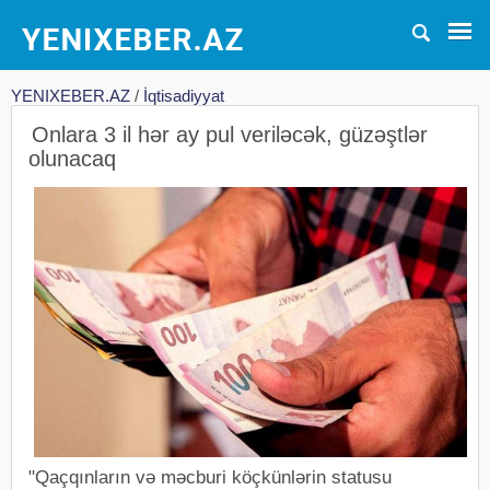
YENIXEBER.AZ
/
İqtisadiyyat
Onlara 3 il hər ay pul veriləcək, güzəştlər
olunacaq
"Qaçqınların və məcburi köçkünlərin statusu