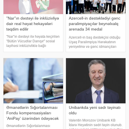
"Nar"ın dəstəyi ilə inklüzivliyə
Azercell-in dəstəklədiyi gənc
dair real həyat hekayələri
paralimpiyaçılar beynəlxalq
təqdim edilir
arenada 34 medal
qazanıblar
"Nar"ın dəstəyi ilə həyata keçirilən
Azercell-in baş dəstəkçisi olduğu
"Bütün Vücudlar Danışır" sosial
Uşaq Paralimpiya Hərəkatının
layihəsi inklüzivliklə bağlı
yeniyetmə və gənc idmançıları
maarifləndirməni yeni formatda
2026-cı ilin ilk yarısında
davam etdirir. "DanceAbility
beynəlxalq arenada uğurlu
Azerbaijan" tərəfindən icra oluna
çıxışlarını davam etdiriblər. xəbər
verir ki, bu dövrdə gənc
paralimpiyaçıla
Əmanətlərin Sığortalanması
Unibankda yeni sədr təyinatı
Fondu kompensasiyaları
oldu
'AniPay' üzərindən ödəyəcək
Valentin Morozov Unibank KB
İdarə Heyətinin sədri təyin olunub.
Əmanətlərin Sığortalanması