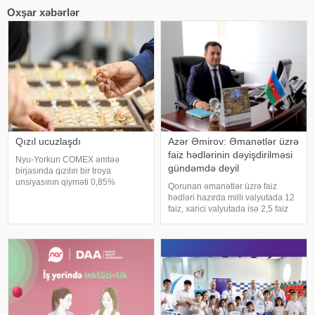
Oxşar xəbərlər
Qızıl ucuzlaşdı
Azər Əmirov: Əmanətlər üzrə
faiz hədlərinin dəyişdirilməsi
Nyu-Yorkun COMEX əmtəə
gündəmdə deyil
birjasında qızılın bir troya
unsiyasının qiyməti 0,85%
Qorunan əmanətlər üzrə faiz
azalaraq 4101.2 ABŞ dollarına
hədləri hazırda milli valyutada 12
bərabər olub. birja məlumatlarına
faiz, xarici valyutada isə 2,5 faiz
istinadən xəbər verir ki, COMEX-
həddi qüvvədədir. Bu barədə
də gümüşün bir unsiyasının
Əmanətlərin Sığortalanması
qiyməti də 2,3% azalara
Fondunun Hüquq
departamentinin nümayəndəsi
Azər Əmirov Fondun Mill