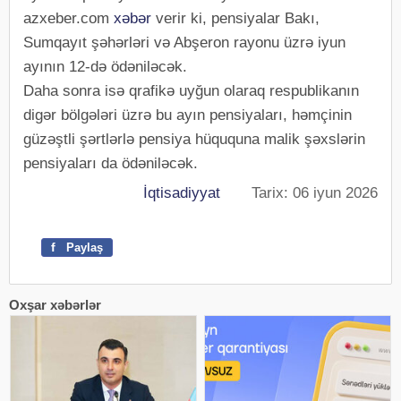
azxeber.com
xəbər
verir ki, pensiyalar Bakı,
Sumqayıt şəhərləri və Abşeron rayonu üzrə iyun
ayının 12-də ödəniləcək.
Daha sonra isə qrafikə uyğun olaraq respublikanın
digər bölgələri üzrə bu ayın pensiyaları, həmçinin
güzəştli şərtlərlə pensiya hüququna malik şəxslərin
pensiyaları da ödəniləcək.
İqtisadiyyat
Tarix: 06 iyun 2026
f
Paylaş
Oxşar xəbərlər