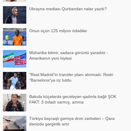
Ukrayna mediası Qurbandan nələr yazdı?
Onun üçün 125 milyon ödədilər
Müharibə bitmir, sadəcə görüntü yaradılır -
Amerikanın yeni hiyləsi
"Real Madrid"in transfer planı alınmadı: Rodri
"Barselona"ya üz tutdu
Bakıda küçələrdə gecələyən qadınla bağlı ŞOK
FAKT: 3 övladı varmış, amma
Türkiyə bayraqlı gəmiyə dron zərbələri – Qara
dənizdə gərginlik artır