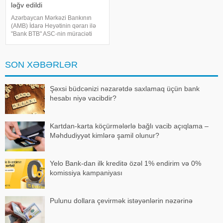
ləğv edildi
Azərbaycan Mərkəzi Bankının
(AMB) İdarə Heyətinin qərarı ilə
"Bank BTB" ASC-nin müraciəti
əsasında onun lisenziyası ləğv
edilib, bankın bazasında
yaradılmış "T-Kredit" MMC bank
SON XƏBƏRLƏR
olmayan kredit təşkilatın
Şəxsi büdcənizi nəzarətdə saxlamaq üçün bank
hesabı niyə vacibdir?
Kartdan-karta köçürmələrlə bağlı vacib açıqlama –
Məhdudiyyət kimlərə şamil olunur?
Yelo Bank-dan ilk kreditə özəl 1% endirim və 0%
komissiya kampaniyası
Pulunu dollara çevirmək istəyənlərin nəzərinə