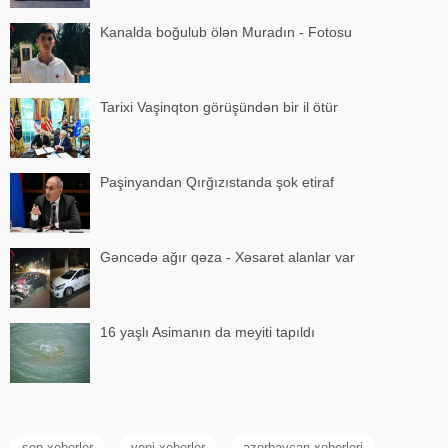
Kanalda boğulub ölən Muradın - Fotosu
Tarixi Vaşinqton görüşündən bir il ötür
Paşinyandan Qırğızıstanda şok etiraf
Gəncədə ağır qəza - Xəsarət alanlar var
16 yaşlı Asimanın da meyiti tapıldı
son xeberler
yeni xeberler
azerbaycan xeberleri