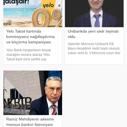
Yelo Taksit kartında
Unibankda yeni sədr təyinatı
komissiyasız nağdlaşdırma
oldu
və köçürmə kampaniyası
Valentin Morozov Unibank KB
uzadıldı
İdarə Heyətinin sədri təyin olunub.
Yelo Bank müştərilərin böyük
cəbər verir ki, V.Morozov uzun illər
marağını nəzərə alaraq Yelo
nüfuzlu banklarda rəhbər
Taksit kartı üzrə sərfəli yay
vəzifələrdə çalışıb. Bank- maliyyə
kampaniyasının müddətini uzatdı
sektorunda uzunmüddətli
və şərtlərini daha da
təcrübəyə malikdir. O, təhsilini
genişləndirdi!. 14 avqust
tarixinədək Yelo Taksit kartının
kredit xəttindən istifad
Ramiz Mehdiyevin ailəsinə
məxsus bankın lisenziyası