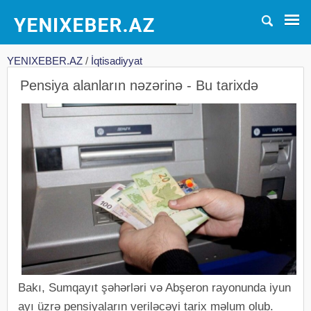
YENIXEBER.AZ
/
İqtisadiyyat
Pensiya alanların nəzərinə - Bu tarixdə
Bakı, Sumqayıt şəhərləri və Abşeron rayonunda iyun
ayı üzrə pensiyaların veriləcəyi tarix məlum olub.