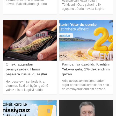
Azərbaycan Hava Yolları
dövrdə Bakcell abunəçilərinə
Türkiyənin Qars şəhərinə ilk
dünyanın müxtəlif ölkələrində
uçuşunu uğurla həyata keçirib.
rahat və fasiləsiz ünsiyyət imkanı
xəbər verir ki, Qars istiqamətində
yaradan rouminq xidmətlərini
həyata keçirilən ilk reysin
təqdim edir. Səfərlər zamanı
sərnişinləri Qars Harakani Hava
abunəçiləri
Limanında xüsusi mərasimlə
qarşılanıblar
Əməkhaqqından
Kampaniya uzadıldı: Kreditini
pensiyayadək: Hansı
Yelo-ya gətir, 2%-dək endirim
peşələrə xüsusi güzəştlər
qazan
tətbiq olunur?
Artıq avqust ayının sonunadək
Hər peşə eyni şərtlərdə icra
digər banklardakı kreditlərini Yelo-
olunmur. Bəziləri üçün iş günü
da cəmləyərək endirim qazana
yalnız ofisdə keçdiyi halda,
bilərsən!. Hər ay fərqli banklara
digərləri hər gün həyatını riskə
fərqli faizlər ödəməkdən
atır, sağlamlığına zərər verən
yorulmusansa, kampaniyanı
şəraitdə çalışır və ya cəmiyyət
qaçırma: Yelo kreditini cari faizlərə
üçün xüsusi əhəmiyyət daşıyan
2%-də
xidmə