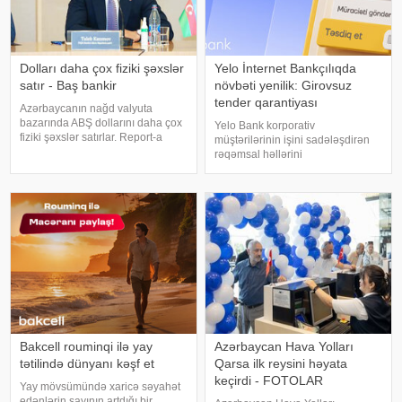
Dolları daha çox fiziki şəxslər
Yelo İnternet Bankçılıqda
satır - Baş bankir
növbəti yenilik: Girovsuz
tender qarantiyası
Azərbaycanın nağd valyuta
bazarında ABŞ dollarını daha çox
Yelo Bank korporativ
fiziki şəxslər satırlar. Report-a
müştərilərinin işini sadələşdirən
istinadla xəbər verir ki, bunu
rəqəmsal həllərini
Azərbaycan Mərkəzi Bankının
genişləndirməyə davam edir.
(AMB) sədri Taleh Kazımov bu
Bankın təqdim etdiyi növbəti
gün keçirdiyi mətbuat
yenilik sayəsində hüquqi şəxslər
konfransında bildirib
və fərdi sahibkarlar Yelo İnternet
Bankçılıq platformas
Bakcell rouminqi ilə yay
Azərbaycan Hava Yolları
tətilində dünyanı kəşf et
Qarsa ilk reysini həyata
keçirdi - FOTOLAR
Yay mövsümündə xaricə səyahət
edənlərin sayının artdığı bir