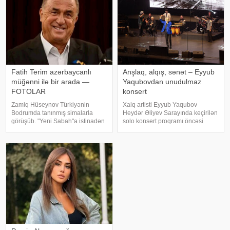
Fatih Terim azərbaycanlı
Anşlaq, alqış, sənət – Eyyub
müğənni ilə bir arada —
Yaqubovdan unudulmaz
FOTOLAR
konsert
Zamiq Hüseynov Türkiyənin
Xalq artisti Eyyub Yaqubov
Bodrumda tanınmış simalarla
Heydər Əliyev Sarayında keçirilən
görüşüb. "Yeni Sabah"a istinadən
solo konsert proqramı öncəsi
xəbər verir ki, müğənni Yunus
media nümayəndələrinin
Akgün, Uğurcan Çakır, eləcə də
suallarını cavablandırıb,
məşqçi Fatih Terimləı ünsiyyətdə
yaradıcılığı və konsertlə bağlı
olub. Z.Hüseynov görüş zaman
fikirlərini bölüşüb. xəbər verir ki,
sənətkarın sözlərin