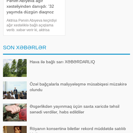
Pərvin Abıyeva ağır
xəstəliyindən danışdı: '32
yaşımda düzgün diaqnoz
qoyuldu
Aktrisa Pərvin Abıyeva keçirdiyi
ağır xəstəliklə bağlı açıqlama
verib. xəbər verir ki, aktrisa
axlorhidriya xəstəliyindən əziyyət
çəkdiyini və uzun illər düzgün
diaqnoz qoyula bilmədiyini
SON XƏBƏRLƏR
bildirib. "Bu əməliyyat
Azərbaycand
Hava ilə bağlı sarı XƏBƏRDARLIQ
Özəl bağçalarla maliyyələşmə müsabiqəsi müzakirə
olundu
Əsgərlikdən yayınmaq üçün saxta xaricdə təhsil
sənədi verdilər, həbs edildilər
Röyanın konsertinə biletlər rekord müddətdə satılıb