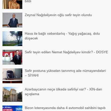
bitdi
Zeynal Nağdəliyevin oğlu səfir təyin olundu
Hava ilə bağlı xəbərdarlıq - Yağış yağacaq, dolu
düşəcək
Səfir təyin edilən Nemət Nağdəliyev kimdir? - DOSYE
Səfir postuna yüksələn tanınmış ailə nümayəndələri
– SİYAHI
Azərbaycanın neçə ölkədə səfirliyi var? - XİN-dən
açıqlama
Bizon lotereyasında daha 4 avtomobil sahibini tapıb