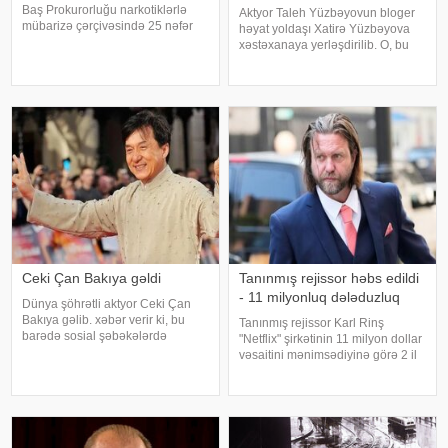
Baş Prokurorluğu narkotiklərlə
Aktyor Taleh Yüzbəyovun bloger
mübarizə çərçivəsində 25 nəfər
həyat yoldaşı Xatirə Yüzbəyova
barəsində saxlanılma qərarı verib.
xəstəxanaya yerləşdirilib. O, bu
Şübhəlilər arasında sənətçi,
barədə sosial media hesabında
aktyor, iş adamı və obyekt
paylaşım edib. "Son zamanlar
sahiblərinin olduğu bildirilib.
stressə bağlı olaraq nə düzgün
Əməliyya
qidalandım, nə düzgün yatdım.
Gördü
Ceki Çan Bakıya gəldi
Tanınmış rejissor həbs edildi
- 11 milyonluq dələduzluq
Dünya şöhrətli aktyor Ceki Çan
Bakıya gəlib. xəbər verir ki, bu
Tanınmış rejissor Karl Rinş
barədə sosial şəbəkələrdə
"Netflix" şirkətinin 11 milyon dollar
məlumat yayılıb. Qeyd edək ki,
vəsaitini mənimsədiyinə görə 2 il
Ceki Çanın "Tanrının Zirehi 4"
6 ay azadlıqdan məhrum edilib.
(Armour of God 4: The Ultimatum")
xəbər verir ki, sözügedən vəsait
adlı beynəlxalq fil
"Ağ at" adlı serialın istehsalına
ayrıls