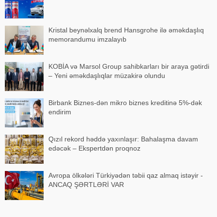
Kristal beynəlxalq brend Hansgrohe ilə əməkdaşlıq
memorandumu imzalayıb
KOBİA və Marsol Group sahibkarları bir araya gətirdi
– Yeni əməkdaşlıqlar müzakirə olundu
Birbank Biznes-dən mikro biznes kreditinə 5%-dək
endirim
Qızıl rekord həddə yaxınlaşır: Bahalaşma davam
edəcək – Ekspertdən proqnoz
Avropa ölkələri Türkiyədən təbii qaz almaq istəyir -
ANCAQ ŞƏRTLƏRİ VAR