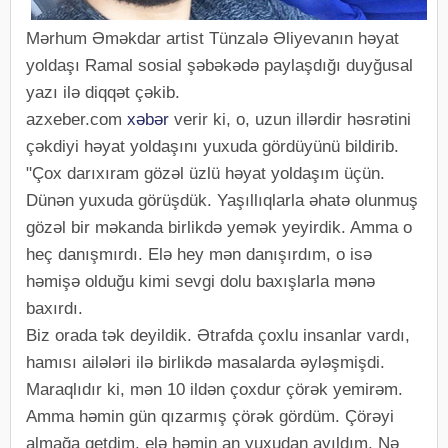
Mərhum Əməkdar artist Tünzalə Əliyevanın həyat
yoldaşı Ramal sosial şəbəkədə paylaşdığı duyğusal
yazı ilə diqqət çəkib.
azxeber.com
xəbər
verir ki, o, uzun illərdir həsrətini
çəkdiyi həyat yoldaşını yuxuda gördüyünü bildirib.
"Çox darıxıram gözəl üzlü həyat yoldaşım üçün.
Dünən yuxuda görüşdük. Yaşıllıqlarla əhatə olunmuş
gözəl bir məkanda birlikdə yemək yeyirdik. Amma o
heç danışmırdı. Elə hey mən danışırdım, o isə
həmişə olduğu kimi sevgi dolu baxışlarla mənə
baxırdı.
Biz orada tək deyildik. Ətrafda çoxlu insanlar vardı,
hamısı ailələri ilə birlikdə masalarda əyləşmişdi.
Maraqlıdır ki, mən 10 ildən çoxdur çörək yemirəm.
Amma həmin gün qızarmış çörək gördüm. Çörəyi
almağa getdim, elə həmin an yuxudan ayıldım. Nə