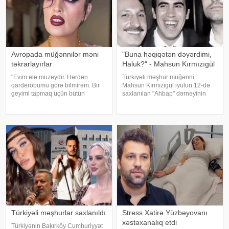
Avropada müğənnilər məni
"Buna həqiqətən dəyərdimi,
təkrarlayırlar
Haluk?" - Mahsun Kırmızıgül
"Evim elə muzeydir. Hərdən
Türkiyəli məşhur müğənni
qarderobumu görə bilmirəm. Bir
Mahsun Kırmızıgül iyulun 12-də
geyimi tapmaq üçün bütün
saxlanılan "Ahbap" dərnəyinin
qutuları, qarderobu boşaltmalı
sədri, tanınmış müğənni Haluk
oluram. Evim aksessuarlarla da
Leventlə bağlı paylaşım edib.
doludur". axşam.az-a istinadən
xəbər verir ki, Mahsun instaqram
bildirir ki, bu sözləri Əməkdar artis
hesabında bir zamanlar ən yaxı
Türkiyəli məşhurlar saxlanıldı
Stress Xatirə Yüzbəyovanı
xəstəxanalıq etdi
Türkiyənin Bakırköy Cumhuriyyət