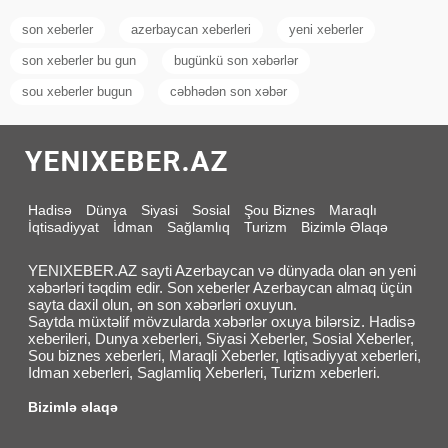
son xeberler
azerbaycan xeberleri
yeni xeberler
son xeberler bu gun
bugünkü son xəbərlər
sou xeberler bugun
cəbhədən son xəbər
Hadisə
Dünya
Siyasi
Sosial
Şou Biznes
Maraqlı
İqtisadiyyat
İdman
Sağlamlıq
Turizm
Bizimlə Əlaqə
YENIXEBER.AZ sayti Azerbaycan və dünyada olan ən yeni
xəbərləri təqdim edir. Son xeberler Azerbaycan almaq üçün
sayta daxil olun, ən son xəbərləri oxuyun.
Saytda müxtəlif mövzularda xəbərlər oxuya bilərsiz. Hadisə
xeberileri, Dunya xeberleri, Siyasi Xeberler, Sosial Xeberler,
Sou biznes xeberleri, Maraqli Xeberler, Iqtisadiyyat xeberleri,
Idman xeberleri, Saglamliq Xeberleri, Turizm xeberleri.
Bizimlə əlaqə