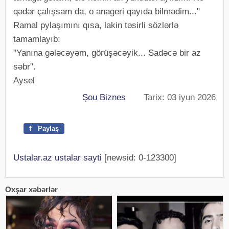
qədər çalışsam da, o anageri qayıda bilmədim..."
Ramal pylaşımını qısa, lakin təsirli sözlərlə
tamamlayıb:
"Yanına gələcəyəm, görüşəcəyik... Sadəcə bir az
səbr".
Aysel
Şou Biznes
Tarix: 03 iyun 2026
f
Paylaş
Ustalar.az ustalar sayti
[newsid: 0-123300]
Oxşar xəbərlər