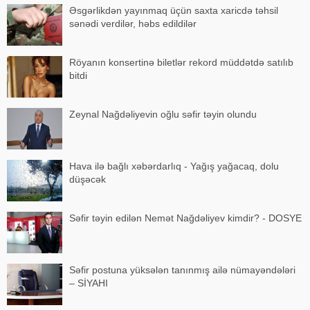
Əsgərlikdən yayınmaq üçün saxta xaricdə təhsil
sənədi verdilər, həbs edildilər
Röyanın konsertinə biletlər rekord müddətdə satılıb
bitdi
Zeynal Nağdəliyevin oğlu səfir təyin olundu
Hava ilə bağlı xəbərdarlıq - Yağış yağacaq, dolu
düşəcək
Səfir təyin edilən Nemət Nağdəliyev kimdir? - DOSYE
Səfir postuna yüksələn tanınmış ailə nümayəndələri
– SİYAHI