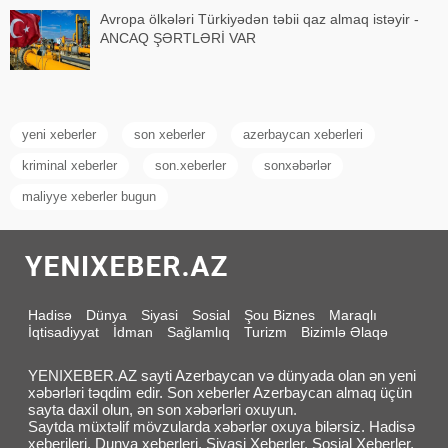
Avropa ölkələri Türkiyədən təbii qaz almaq istəyir -
ANCAQ ŞƏRTLƏRİ VAR
yeni xeberler
son xeberler
azerbaycan xeberleri
kriminal xeberler
son.xeberler
sonxəbərlər
maliyye xeberler bugun
Hadisə
Dünya
Siyasi
Sosial
Şou Biznes
Maraqlı
İqtisadiyyat
İdman
Sağlamlıq
Turizm
Bizimlə Əlaqə
YENIXEBER.AZ sayti Azerbaycan və dünyada olan ən yeni
xəbərləri təqdim edir. Son xeberler Azerbaycan almaq üçün
sayta daxil olun, ən son xəbərləri oxuyun.
Saytda müxtəlif mövzularda xəbərlər oxuya bilərsiz. Hadisə
xeberileri, Dunya xeberleri, Siyasi Xeberler, Sosial Xeberler,