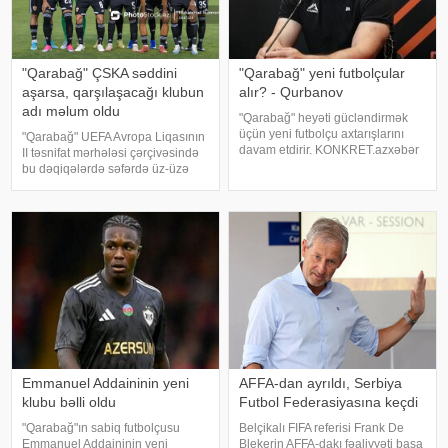
"Qarabağ" ÇSKA səddini
"Qarabağ" yeni futbolçular
aşarsa, qarşılaşacağı klubun
alır? - Qurbanov
adı məlum oldu
"Qarabağ" heyəti gücləndirmək
üçün yeni futbolçu axtarışlarını
"Qarabağ" UEFA Avropa Liqasının
davam etdirir. KONKRET.azxəbər
II təsnifat mərhələsi çərçivəsində
verir ki, bunu Ağdam təmsilçisinin
bu dəqiqələrdə səfərdə üz-üzə
baş məşqçisi Qurban Qurbanov
gəldiyi Bolqarıstan təmsilçisi
Kiyev "Dinamo"su ilə UEFA
ÇSKA-nı (Sofiya) məğlub edəcəyi
Konfrans Liqasını
təqdirdə növbəti raundda İsrailin
"Makkabi"
Emmanuel Addaininin yeni
AFFA-dan ayrıldı, Serbiya
klubu bəlli oldu
Futbol Federasiyasına keçdi
"Qarabağ"ın sabiq futbolçusu
Belçikalı FIFA referisi Frank De
Emmanuel Addaininin yeni
Blekerin AFFA-dakı fəaliyyəti başa