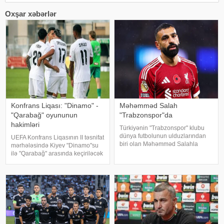
Oxşar xəbərlər
Konfrans Liqası: "Dinamo" -
Məhəmməd Salah
"Qarabağ" oyununun
"Trabzonspor"da
hakimləri
Türkiyənin "Trabzonspor" klubu
dünya futbolunun ulduzlarından
UEFA Konfrans Liqasının II təsnifat
biri olan Məhəmməd Salahla
mərhələsində Kiyev "Dinamo"su
anlaşıb. qafqazinfo-ya istinadən
ilə "Qarabağ" arasında keçiriləcək
xəbər verir ki, Trabzontəmsilçisi
oyunun hakim təyinatları bəlli
uzun müddətdir gözlənilən
olub. KONKRET.azxəbər verir ki,
transferi yekunlaşdırıb. Məlumat
qarşılaşmanı danimarkalı FİFA
referis