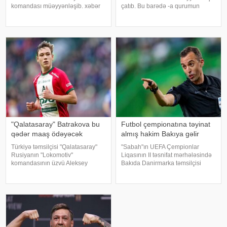
komandası müəyyənləşib. xəbər
çatıb. Bu barədə -a qurumun
verir ki, Belçikanın yüksək liqa
mətbuat xidmətindən bildirilib.
təmsilçisi "OH Leuven" klubu 24
2024-cü ilin iyul ayında AFFA
yaşlı qanalı cinah hücumçusu
Hakimlər Komitəsinin sədri
heyətinə qatdığını açıqlayıb
vəzifəsinə təyin olunan Frank De
Bleker
"Qalatasaray" Batrakova bu
Futbol çempionatına təyinat
qədər maaş ödəyəcək
almış hakim Bakıya gəlir
Türkiyə təmsilçisi "Qalatasaray"
"Sabah"ın UEFA Çempionlar
Rusiyanın "Lokomotiv"
Liqasının II təsnifat mərhələsində
komandasının üzvü Aleksey
Bakıda Danirmarka təmsilçisi
Batrakovu transfer edəcəyi
"Orxus"a qarşı keçirəcəyi cavab
təqdirdə ona illik 5,8 milyon dollar
oyununa hakim təyinatları
maaş ödəyəcək. "Fotomaç"a
açıqlanıb. KONKRET.azazərtac-a
istinadən xəbər veri
istinadən xəbər veri