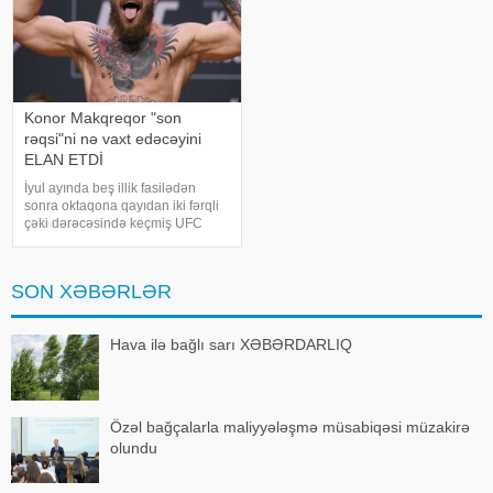
Konor Makqreqor "son
rəqsi"ni nə vaxt edəcəyini
ELAN ETDİ
İyul ayında beş illik fasilədən
sonra oktaqona qayıdan iki fərqli
çəki dərəcəsində keçmiş UFC
çempionu Konor Makqreqor son
döyüşünü nə vaxt edəcəyini elan
edib. xəbər verir ki, irlandiyalı
SON XƏBƏRLƏR
döyüşçü bu barədə İnstaqram
səhifəsind
Hava ilə bağlı sarı XƏBƏRDARLIQ
Özəl bağçalarla maliyyələşmə müsabiqəsi müzakirə
olundu