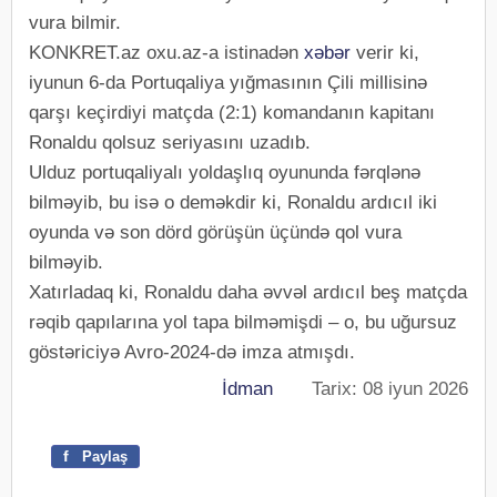
vura bilmir.
KONKRET.az oxu.az-a istinadən
xəbər
verir ki,
iyunun 6-da Portuqaliya yığmasının Çili millisinə
qarşı keçirdiyi matçda (2:1) komandanın kapitanı
Ronaldu qolsuz seriyasını uzadıb.
Ulduz portuqaliyalı yoldaşlıq oyununda fərqlənə
bilməyib, bu isə o deməkdir ki, Ronaldu ardıcıl iki
oyunda və son dörd görüşün üçündə qol vura
bilməyib.
Xatırladaq ki, Ronaldu daha əvvəl ardıcıl beş matçda
rəqib qapılarına yol tapa bilməmişdi – o, bu uğursuz
göstəriciyə Avro-2024-də imza atmışdı.
İdman
Tarix: 08 iyun 2026
f
Paylaş