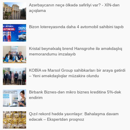
Azərbaycanın neçə ölkədə səfirliyi var? - XİN-dən
açıqlama
Bizon lotereyasında daha 4 avtomobil sahibini tapıb
Kristal beynəlxalq brend Hansgrohe ilə əməkdaşlıq
memorandumu imzalayıb
KOBİA və Marsol Group sahibkarları bir araya gətirdi
– Yeni əməkdaşlıqlar müzakirə olundu
Birbank Biznes-dən mikro biznes kreditinə 5%-dək
endirim
Qızıl rekord həddə yaxınlaşır: Bahalaşma davam
edəcək – Ekspertdən proqnoz