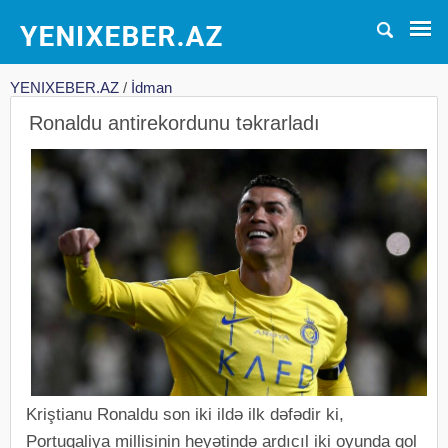
YENIXEBER.AZ
/
İdman
Ronaldu antirekordunu təkrarladı
Kriştianu Ronaldu son iki ildə ilk dəfədir ki,
Portuqaliya millisinin heyətində ardıcıl iki oyunda qol