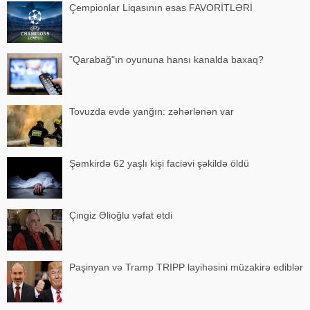
Çempionlar Liqasının əsas FAVORİTLƏRİ
"Qarabağ"ın oyununa hansı kanalda baxaq?
Tovuzda evdə yanğın: zəhərlənən var
Şəmkirdə 62 yaşlı kişi faciəvi şəkildə öldü
Çingiz Əlioğlu vəfat etdi
Paşinyan və Tramp TRIPP layihəsini müzakirə ediblər