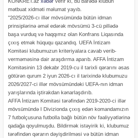
KONKRET.az
xəbər
verir ki, bu barədə klubun
mətbuat xidməti məlumat yayıb.
"2025/2026-cı illər mövsümündə bütün idman
prinsiplərinə əməl edərək mövsümü 3-cü pillədə
başa vurduq və haqqımız olan Konfrans Liqasında
çıxış etmək hüququ qazandıq. UEFA İntizam
Komitəsi klubumuzun kriteriyalara cavab verib-
verməməsinə dair araşdırma aparıb. AFFA İntizam
Komitəsinin 13 dekabr 2019-cu il tarixli qərarını əsas
götürən qurum 2 iyun 2026-cı il tarixində klubumuzu
2026/2027-ci illər mövsümündəki UEFA-nın idman
yarışlarında iştirakdan kənarlaşdırıb.
AFFA İntizam Komitəsi tərəfindən 2019-2020-ci illər
mövsümündə I Divizionda çıxış edən komandamızın
7 futbolçusuna futbolla bağlı bütün növ fəaliyyətlərinə
qadağa qoyulmuşdu. Bildirmək istəyirik ki, klubumuz
tərəfindən qərarın dəyişdirilməsi və bütün idman