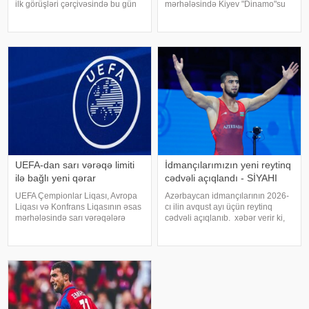
ilk görüşləri çərçivəsində bu gün
mərhələsində Kiyev "Dinamo"su
Danimarkada "Orhus"la
ilə ilk oyuna çıxacaq. xəbər verir
qarşılaşacaq. KONKRET.azxəbər
ki, Polşanın Lublin şəhərindəki
verir ki, görüş Bakı vaxtı ilə saat
"Lublin Arena"da keçiriləcək görüş
20:30-da Ranner
Bakı vaxt
UEFA-dan sarı vərəqə limiti
İdmançılarımızın yeni reytinq
ilə bağlı yeni qərar
cədvəli açıqlandı - SİYAHI
UEFA Çempionlar Liqası, Avropa
Azərbaycan idmançılarının 2026-
Liqası və Konfrans Liqasının əsas
cı ilin avqust ayı üçün reytinq
mərhələsində sarı vərəqələrə
cədvəli açıqlanıb. xəbər verir ki,
görə diskvalifikasiya limitini artırıb.
Yunan-roma güləşçisi Həsrət
report-a istinadla xəbər verir ki,
Cəfərov (480 xal) birinci sıradakı
bundan sonra növbəti matçı
mövqeyini qoruyub. Sərbəst
buraxmaq cəzası qırmızı vərəq
güləşçi Giorgi Meşvildişvili (46