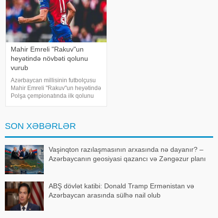
Mahir Emreli "Rakuv"un
heyətində növbəti qolunu
vurub
Azərbaycan millisinin futbolçusu
Mahir Emreli "Rakuv"un heyətində
Polşa çempionatında ilk qolunu
vurub. -ın məlumatına görə, 29
yaşlı hücumçu II turda "Şlyonsk"
komandasına qarşı səfər
SON XƏBƏRLƏR
oyununda fərqlənib
Vaşinqton razılaşmasının arxasında nə dayanır? –
Azərbaycanın geosiyasi qazancı və Zəngəzur planı
ABŞ dövlət katibi: Donald Tramp Ermənistan və
Azərbaycan arasında sülhə nail olub