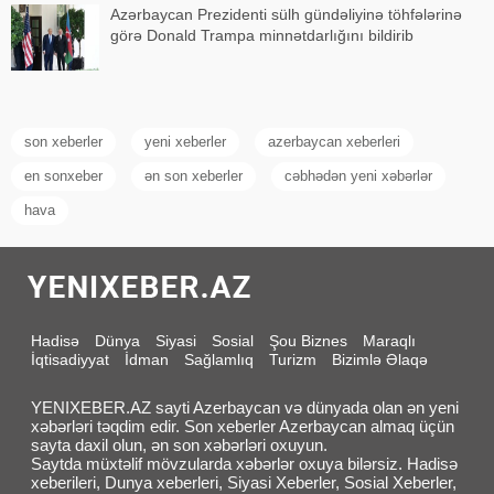
Azərbaycan Prezidenti sülh gündəliyinə töhfələrinə
görə Donald Trampa minnətdarlığını bildirib
son xeberler
yeni xeberler
azerbaycan xeberleri
en sonxeber
ən son xeberler
cəbhədən yeni xəbərlər
hava
Hadisə
Dünya
Siyasi
Sosial
Şou Biznes
Maraqlı
İqtisadiyyat
İdman
Sağlamlıq
Turizm
Bizimlə Əlaqə
YENIXEBER.AZ sayti Azerbaycan və dünyada olan ən yeni
xəbərləri təqdim edir. Son xeberler Azerbaycan almaq üçün
sayta daxil olun, ən son xəbərləri oxuyun.
Saytda müxtəlif mövzularda xəbərlər oxuya bilərsiz. Hadisə
xeberileri, Dunya xeberleri, Siyasi Xeberler, Sosial Xeberler,