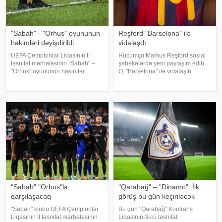
"Sabah" - "Orhus" oyununun
Reşford "Barselona" ilə
hakimləri dəyişdirildi
vidalaşdı
UEFA Çempionlar Liqasının II
Hücumçu Markus Reşford sosial
təsnifat mərhələsinin "Sabah" –
şəbəkələrdə yeni paylaşım edib.
"Orhus" oyununun hakimlər
O, "Barselona" ilə vidalaşıb.
briqadasında dəyişiklik edilib.
xəbər verir ki, ingilis futbolçu
xəbər verir ki, qurum daha əvvəl
Kataloniya klubunda icarə
qarşılaşmaya Joao Pineyronun
əsasında çıxış edirdi. İcarə
rəhbərlik etdiyi portuqaliyal
müddəti başa çatdıqdan sonra
Reşfor
"Sabah" "Orhus"la
"Qarabağ" – "Dinamo": İlk
qarşılaşacaq
görüş bu gün keçiriləcək
"Sabah" klubu UEFA Çempionlar
Bu gün "Qarabağ" Konfrans
Liqasının II təsnifat mərhələsinin
Liqasının 3-cü təsnifat