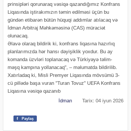
prinsipləri qorunaraq vəsiqə qazandığımız Konfrans
Liqasında iştirakımızın təmin edilməsi üçün bu
gündən etibarən bütün hüquqi addımlar atılacaq və
İdman Arbitraj Məhkəməsinə (CAS) müraciət
olunacaq.
Əlavə olaraq bildirik ki, konfrans liqasına hazırlıq
planlarımızda hər hansı dəyişiklik yoxdur. Bu ay
komanda üzvləri toplanacaq və Türkiyəyə təlim-
məşq kampına yollanacaq", – məlumatda bildirilib.
Xatırladaq ki, Misli Premyer Liqasında mövsümü 3-
cü pillədə başa vuran "Turan Tovuz" UEFA Konfrans
Liqasına vəsiqə qazanıb
İdman
Tarix: 04 iyun 2026
f
Paylaş