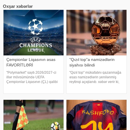
Oxşar xəbərlər
Çempionlar Liqasının əsas
"Qızıl top"a namizədlərin
FAVORİTLƏRİ
siyahısı bilindi
"Polymarket" saytı 2026/2027-ci
"Qızıl top" mükafatını qazanmağa
illər mövsümündə UEFA
əsas namizədlərin yenilənmiş
Çempionlar Liqasının (ÇL) qalibi
reytinqi açıqlanıb. xəbər verir ki,
olmaq üçün bəzi komandaların
siyahıya "Mançester Siti"nin və
şanslarını faizlə qiymətləndirib.
İspaniya millisinin
xəbər verir ki, müxtəlif hadisələrin
yarımmüdafiəçisi Rodri başçılıq
başvermə ehtimallarını
edir. İkinci pilləd