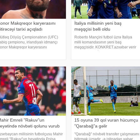
onor Makqreqor karyerasını
İtaliya millisinin yeni baş
itirəcəyi tarixi açıqladı
məşqçisi bəlli oldu
ütləq Döyüş Çempionatının (UFC)
Roberto Mançini futbol üzrə İtaliya
abiq çempionu, irlandiyalı idmançı
milli komandasının yeni baş
onor Makqreqor karyerasını
məşqçisidir. KONKRET.azxəbər verir
itirəcəyi tarixi açıqlayıb. . xəbər verir
ki, bu barədə İtaliya Futbol
i, o, bu barədə sosial şəbəkə
Federasiyasının prezidenti Covanni
esabındakı paylaşımında qeyd edib.
Malaqo ölkə mediasına
akqreqor so
açıqlamadanda deyib. Qeyd edək ki, 6
ahir Emreli "Rakuv"un
15 oyuna 39 qol vuran hücumçu
eyətində növbəti qolunu vurub
"Qarabağ"a gəlir
zərbaycan millisinin futbolçusu Mahir
"Qarabağ" növbəti transfer çalışmasını
mreli "Rakuv"un heyətində Polşa
bitirmək üzrədir. -a istinadən xəbər