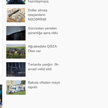
hazırlaşmışıq
Dollar almaq
istəyənlərin
NƏZƏRİNƏ
Gürcüstan yenidən
qaranlığa qərq oldu
Ağcabədidə QƏZA:
Ölən var
Tərtərdə yanğın: Ər-
arvad vəfat etdi
Bakıda ofisdən meyit
tapıldı