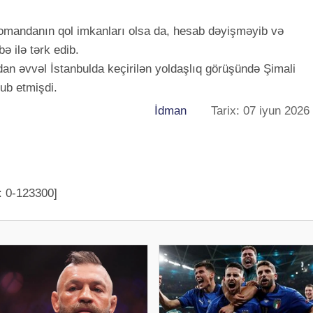
komandanın qol imkanları olsa da, hesab dəyişməyib və
ə ilə tərk edib.
dan əvvəl İstanbulda keçirilən yoldaşlıq görüşündə Şimali
ub etmişdi.
İdman
Tarix: 07 iyun 2026
: 0-123300]