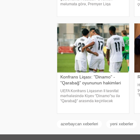
məlumata görə, Premyer Liqa
ç
təmsilçisi 20 yaşlı mərkəz müdafiəçisi
m
Əkbər Eyubovu mövsümün
t
sonunadək icarə əsasında heyətinə
s
qatıb. Ötən mövsüm
Konfrans Liqası: "Dinamo" -
R
"Qarabağ" oyununun hakimləri
H
ş
UEFA Konfrans Liqasının II təsnifat
"
mərhələsində Kiyev "Dinamo"su ilə
k
"Qarabağ" arasında keçiriləcək
i
oyunun hakim təyinatları bəlli olub.
m
KONKRET.azxəbər verir ki,
qarşılaşmanı danimarkalı FİFA referis
azerbaycan xeberleri
yeni xeberler