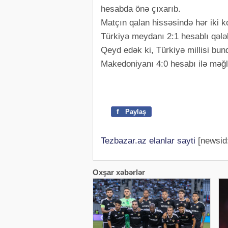
hesabda önə çıxarıb.
Matçın qalan hissəsində hər iki 
Türkiyə meydanı 2:1 hesablı qələb
Qeyd edək ki, Türkiyə millisi bun
Makedoniyanı 4:0 hesabı ilə məğl
f
Paylaş
Tezbazar.az elanlar sayti
[newsid
Oxşar xəbərlər