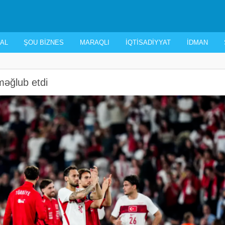
AL
ŞOU BIZNES
MARAQLI
İQTISADIYYAT
İDMAN
məğlub etdi