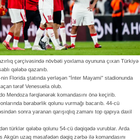
zırlıq çərçivəsində növbəti yoxlama oyununa çıxan Türkiyə
sablı qələbə qazanıb.
-nin Florida ştatında yerləşən "İnter Mayami" stadionunda
 açan tərəf Venesuela olub.
do Mendoza fərqlənərək komandasını önə keçirib.
sonlarında bərabərlik qolunu vurmağı bacarıb. 44-cü
sindən sonra yaranan qarışıqlıq zamanı top qapıya daxil
dən türklər qələbə qolunu 54-cü dəqiqədə vurublar. Arda
s Akgün uzaq məsafədən dəqiq zərbə ilə komandasını