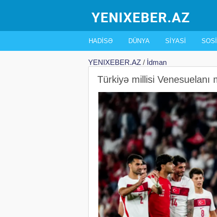
HADISƏ
DÜNYA
SIYASI
SOSI
YENIXEBER.AZ
/
İdman
Türkiyə millisi Venesuelanı 