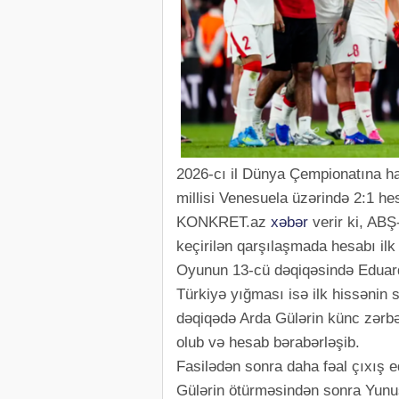
2026-cı il Dünya Çempionatına ha
millisi Venesuela üzərində 2:1 he
KONKRET.az
xəbər
verir ki, ABŞ
keçirilən qarşılaşmada hesabı ilk
Oyunun 13-cü dəqiqəsində Eduar
Türkiyə yığması isə ilk hissənin 
dəqiqədə Arda Gülərin künc zərbə
olub və hesab bərabərləşib.
Fasilədən sonra daha fəal çıxış e
Gülərin ötürməsindən sonra Yunu