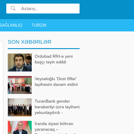
SAĞLAMLIQ
TURIZM
SON XƏBƏRLƏR
Ordubad RİH-ə yeni
başçı təyin edildi
Veysəloğlu 'Dost Əllər'
layihəsini davam etdirir
TuranBank gender
bərabərliyi üzrə layihəni
yekunlaşdırdı -
FOTOLAR
İranda siyasi böhran
yaranacaq –