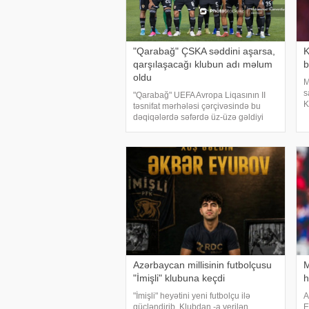
"Qarabağ" ÇSKA səddini aşarsa,
K
qarşılaşacağı klubun adı məlum
b
oldu
M
s
"Qarabağ" UEFA Avropa Liqasının II
K
təsnifat mərhələsi çərçivəsində bu
b
dəqiqələrdə səfərdə üz-üzə gəldiyi
k
Bolqarıstan təmsilçisi ÇSKA-nı
h
(Sofiya) məğlub edəcəyi təqdirdə
M
növbəti raundda İsrailin "Makkabi"
Azərbaycan millisinin futbolçusu
M
"İmişli" klubuna keçdi
h
"İmişli" heyətini yeni futbolçu ilə
A
gücləndirib. Klubdan -a verilən
E