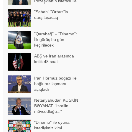
Pezeşkianın istefası ilə
bağlı mühüm açıqlama
"Sabah" "Orhus"la
qarşılaşacaq
"Qarabağ" – "Dinamo":
İlk görüş bu gün
keçiriləcək
ABŞ və İran arasında
kritik 48 saat
İran Hörmüz boğazı ilə
bağlı razılaşmanı
açıqladı
Netanyahudan KƏSKİN
BƏYANAT: "İsrailin
mövcudluğu..."
"Dinamo" ilə oyuna
istədiyimiz kimi