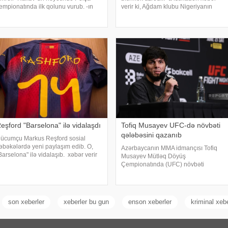
empionatında ilk qolunu vurub. -ın
verir ki, Ağdam klubu Nigeriyanın
əlumatına görə, 29 yaşlı hücumçu II
Gənclər Liqasının bombardirini
urda "Şlyonsk" komandasına qarşı
sıralarına qatır. Söhbət Daniel
əfər oyununda fərqlənib
Arierhidən gedir. "Köhlən atlar"
eşford "Barselona" ilə vidalaşdı
Tofiq Musayev UFC-də növbəti
qələbəsini qazanıb
ücumçu Markus Reşford sosial
əbəkələrdə yeni paylaşım edib. O,
Azərbaycanın MMA idmançısı Tofiq
Barselona" ilə vidalaşıb. xəbər verir
Musayev Mütləq Döyüş
i, ingilis futbolçu Kataloniya klubunda
Çempionatında (UFC) növbəti
carə əsasında çıxış edirdi. İcarə
qələbəsini qazanıb. -ınməlumatına
üddəti başa çatdıqdan sonra Reşfor
görə, o, Serbiyanın paytaxtı
Belqraddakı turnirdə slovakiyalı
Lyudovit Kleynlə üz-üzə gəlib. T.
son xeberler
xeberler bu gun
enson xeberler
kriminal xeb
Musayev ikinc