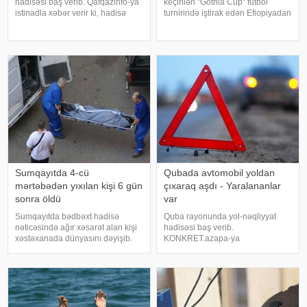
hadisəsi baş verib. Qafqazinfo-ya
keçirilən "Gothia Cup" futbol
istinadla xəbər verir ki, hadisə
turnirində iştirak edən Efiopiyadan
yeni Ələt-Astara magistralının
olan təxminən 20 nəfərlik
rayon ərazisində qeydə alınıb.
nümayəndə heyəti yoxa çıxıb.
Belə ki, "Chevrolet Cruze" markalı
"Sweden Herald" nəşrinə
maşın idarəetmədə
istinadən xəbər verir ki, poli
Sumqayıtda 4-cü
Qubada avtomobil yoldan
mərtəbədən yıxılan kişi 6 gün
çıxaraq aşdı - Yaralananlar
sonra öldü
var
Sumqayıtda bədbəxt hadisə
Quba rayonunda yol-nəqliyyat
nəticəsində ağır xəsarət alan kişi
hadisəsi baş verib.
xəstəxanada dünyasını dəyişib.
KONKRET.azapa-ya
"Report"a istinadən xəbər verir ki,
istinadən xəbər verir ki, qəza
hadisə iyulun 27-də şəhərin 8-ci
Quba-Qonaqkənd avtomobil
mikrorayon ərazisində baş verib.
yolunun Püstəqasım kəndi
Belə ki, 1962-c
ərazisindən keçən hissəsində
qeydə alınıb. İlkin məlumata
əsasən, UAZ markal