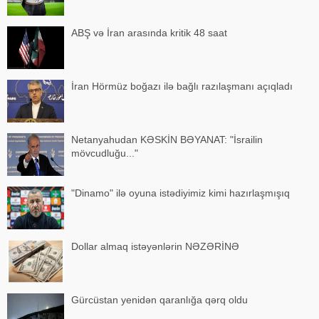
ABŞ və İran arasında kritik 48 saat
İran Hörmüz boğazı ilə bağlı razılaşmanı açıqladı
Netanyahudan KƏSKİN BƏYANAT: "İsrailin
mövcudluğu..."
"Dinamo" ilə oyuna istədiyimiz kimi hazırlaşmışıq
Dollar almaq istəyənlərin NƏZƏRİNƏ
Gürcüstan yenidən qaranlığa qərq oldu