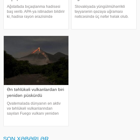
Ağstafada bıçaqlanma hadisəsi
Slovakiyada yüngülmühərrikli
baş verib. APA-ya istinadən bildirir
təyyarənin qəzaya uğraması
ki, hadisə rayon ərazisində
nəticəsində üç nəfər həlak olub.
yerləşən mağazalardan birində
KONKRET.azxəbər verir ki, bu
qeydə alınıb. 1991-ci il təvəllüdlü
barədə TASS polis sözçüsü
B. Hüseynov bir neçə bıçaq
Nikola Jabkovaya istinadən
xəsarəti ilə xəstəxanaya çatdırılıb
məlumat yayıb. Agentliyin
məlumatına görə, hadis
Ən təhlükəli vulkanlardan biri
yenidən püskürdü
Qvatemalada dünyanın ən aktiv
və təhlükəli vulkanlarından
sayılan Fuego vulkanı yenidən
püskürməyə başlayıb. Güclü
vulkanik aktivlik səbəbindən
ölkədə narıncı təhlükə səviyyəsi
elan olunub, vulkanın yaxınlığında
SON XƏBƏRLƏR
yaşayan sakinləri