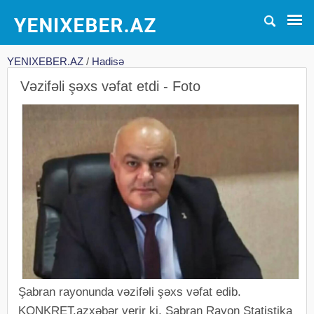
YENIXEBER.AZ
/
Hadisə
Vəzifəli şəxs vəfat etdi - Foto
Şabran rayonunda vəzifəli şəxs vəfat edib.
KONKRET.azxəbər verir ki, Şabran Rayon Statistika