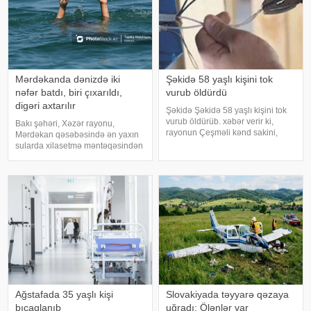
Mərdəkanda dənizdə iki
Şəkidə 58 yaşlı kişini tok
nəfər batdı, biri çıxarıldı,
vurub öldürdü
digəri axtarılır
Şəkidə Şəkidə 58 yaşlı kişini tok
vurub öldürüb. xəbər verir ki,
Bakı şəhəri, Xəzər rayonu,
rayonun Çeşməli kənd sakini,
Mərdəkan qəsəbəsində ən yaxın
1968-ci il təvəllüdlü Vüqar
sularda xilasetmə məntəqəsindən
Mustafayevi elektrik cərəyanı
700 metr aralı, dənizdə nəzarətsiz
vurub. 58 yaşlı kişi aldığı
ərazidə 2 nəfər batıb. xəbər verir
xəsarətlərdən dünyasını dəyişib.
ki, bu barədə Fövqəladə Hallar
Faktla bağl
Nazirliyi (FHN) məlumat yayıb
Ağstafada 35 yaşlı kişi
Slovakiyada təyyarə qəzaya
bıçaqlanıb
uğradı: Ölənlər var