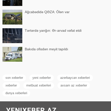
Ağcabədidə QƏZA: Ölən var
Tərtərdə yanğın: Ər-arvad vəfat etdi
Bakıda ofisdən meyit tapıldı
son xeberler
yeni xeberler
azerbaycan xeberleri
xeberlər
metbuat xeberleri
axsam az xeberler
dunya xeberleri