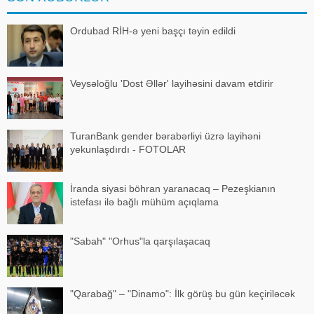
Ordubad RİH-ə yeni başçı təyin edildi
Veysəloğlu 'Dost Əllər' layihəsini davam etdirir
TuranBank gender bərabərliyi üzrə layihəni
yekunlaşdırdı - FOTOLAR
İranda siyasi böhran yaranacaq – Pezeşkianın
istefası ilə bağlı mühüm açıqlama
"Sabah" "Orhus"la qarşılaşacaq
"Qarabağ" – "Dinamo": İlk görüş bu gün keçiriləcək