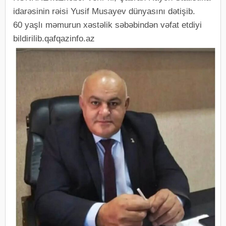
idarəsinin rəisi Yusif Musayev dünyasını dətişib.
60 yaşlı məmurun xəstəlik səbəbindən vəfat etdiyi
bildirilib.qafqazinfo.az