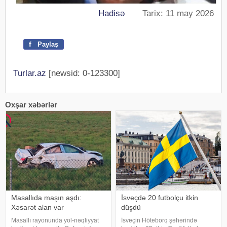
Hadisə
Tarix: 11 may 2026
f
Paylaş
Turlar.az
[newsid: 0-123300]
Oxşar xəbərlər
Masallıda maşın aşdı:
İsveçdə 20 futbolçu itkin
Xəsarət alan var
düşdü
Masallı rayonunda yol-nəqliyyat
İsveçin Höteborq şəhərində