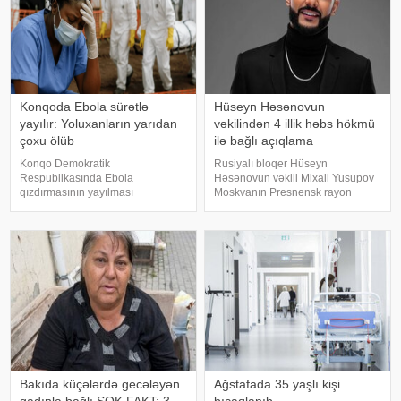
Konqoda Ebola sürətlə
Hüseyn Həsənovun
yayılır: Yoluxanların yarıdan
vəkilindən 4 illik həbs hökmü
çoxu ölüb
ilə bağlı açıqlama
Konqo Demokratik
Rusiyalı bloqer Hüseyn
Respublikasında Ebola
Həsənovun vəkili Mixail Yusupov
qızdırmasının yayılması
Moskvanın Presnensk rayon
"müstəsna sürətlə" davam edir.
məhkəməsinin müvəkkili
xəbər verir ki, bu barədə "Le
barəsində çıxardığı qiyabi hökmlə
Figaro" qəzeti Ümumdünya
bağlı açıqlama verib. Müdafiə
Səhiyyə Təşkilatına (ÜST)
tərəfi qərarla razı olmadığını
istinadən məlumat yayıb. ÜST-ni
bildirərək apellyasiy
Bakıda küçələrdə gecələyən
Ağstafada 35 yaşlı kişi