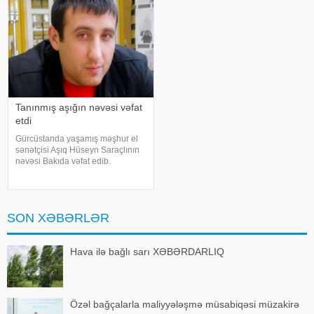
zaman
əraziy
Tanınmış aşığın nəvəsi vəfat
etdi
Gürcüstanda yaşamış məşhur el
sənətçisi Aşıq Hüseyn Saraçlının
nəvəsi Bakıda vəfat edib.
"Qafqazinfo"ya istinadən xəbər
verir ki, 47 yaşlı Mehdi Həsənov
bədbəxt hadisə nəticəsində
dünyasını dəyişib. Bu gün onu
SON XƏBƏRLƏR
Hava ilə bağlı sarı XƏBƏRDARLIQ
Özəl bağçalarla maliyyələşmə müsabiqəsi müzakirə