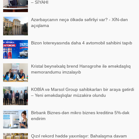
– SİYAHI
Azərbaycanın neçə ölkədə səfirliyi var? - XİN-dən
açıqlama
Bizon lotereyasında daha 4 avtomobil sahibini tapıb
Kristal beynəlxalq brend Hansgrohe ilə əməkdaşlıq
memorandumu imzalayıb
KOBİA və Marsol Group sahibkarları bir araya gətirdi
– Yeni əməkdaşlıqlar müzakirə olundu
Birbank Biznes-dən mikro biznes kreditinə 5%-dək
endirim
Qızıl rekord həddə yaxınlaşır: Bahalaşma davam