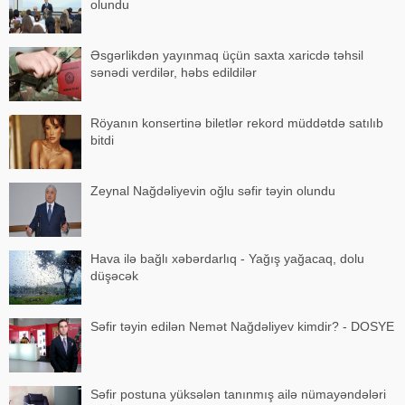
olundu
Əsgərlikdən yayınmaq üçün saxta xaricdə təhsil
sənədi verdilər, həbs edildilər
Röyanın konsertinə biletlər rekord müddətdə satılıb
bitdi
Zeynal Nağdəliyevin oğlu səfir təyin olundu
Hava ilə bağlı xəbərdarlıq - Yağış yağacaq, dolu
düşəcək
Səfir təyin edilən Nemət Nağdəliyev kimdir? - DOSYE
Səfir postuna yüksələn tanınmış ailə nümayəndələri