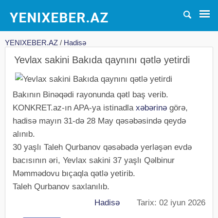
YENIXEBER.AZ
/
Hadisə
Yevlax sakini Bakıda qaynını qətlə yetirdi
Bakının Binəqədi rayonunda qətl baş verib.
KONKRET.az-ın APA-ya istinadla
xəbərinə
görə,
hadisə mayın 31-də 28 May qəsəbəsində qeydə
alınıb.
30 yaşlı Taleh Qurbanov qəsəbədə yerləşən evdə
bacısının əri, Yevlax sakini 37 yaşlı Qəlbinur
Məmmədovu bıçaqla qətlə yetirib.
Taleh Qurbanov saxlanılıb.
Hadisə
Tarix: 02 iyun 2026