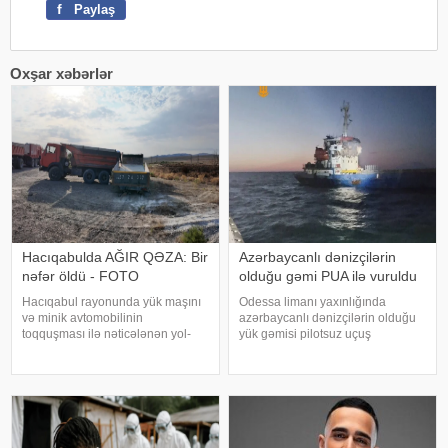
f
Paylaş
Oxşar xəbərlər
Hacıqabulda AĞIR QƏZA: Bir
Azərbaycanlı dənizçilərin
nəfər öldü - FOTO
olduğu gəmi PUA ilə vuruldu
Hacıqabul rayonunda yük maşını
Odessa limanı yaxınlığında
və minik avtomobilinin
azərbaycanlı dənizçilərin olduğu
toqquşması ilə nəticələnən yol-
yük gəmisi pilotsuz uçuş
nəqliyyat hadisəsi baş verib.
aparatlarının (PUA) hücumuna
AZƏRTAC-a istinadla xəbər verir
məruz qalıb. apa-ya istinadla
ki, hadisə günorta saatlarında
xəbər verir ki, bu barədə
Bakı-Qazax avtomobil yolunun
"Azərbaycan Dənizçilərinə
Hacıqabul rayonunu
Dəstək" İctima