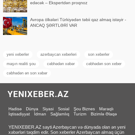
edəcək – Ekspertdən proqnoz
Avropa ölkələri Türkiyədən təbii qaz almaq istəyir -
ANCAQ ŞƏRTLƏRİ VAR
yeni xeberler
azerbaycan xeberleri
son xeberler
maşın realiti şou
cəbhədən xəbər
cəbhədən son xeber
cəbhədən ən son xəbər
Hadisə
Dünya
Siyasi
Sosial
Şou Biznes
Maraqlı
İqtisadiyyat
İdman
Sağlamlıq
Turizm
Bizimlə Əlaqə
YENIXEBER.AZ sayti Azerbaycan və dünyada olan ən yeni
xəbərləri təqdim edir. Son xeberler Azerbaycan almaq üçün