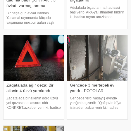
qadınla bağlı ŞOK FAKT: 3
bıçaqlanıb
övladı varmış, amma
Ağstafada bıçaqlanma hadisəsi
baş verib. APA-ya istinadən bildirir
Bir neçə gün əvvəl Bakının
ki, hadisə rayon ərazisində
Yasamal rayonunda küçədə
yerləşən mağazalardan birində
yaşamağa məcbur qalan yaşlı
qeydə alınıb. 1991-ci il təvəllüdlü
qadının görüntüləri sosial
B. Hüseynov bir neçə bıçaq
şəbəkələrdə geniş rezonans
xəsarəti ilə xəstəxanaya çatdırılıb
doğurmuşdu. Günlərdir küçədə
gecələyən, çıxılmaz vəziyyətdə
qalan qadının görüntüləri
cəmiyyətd
Zaqatalada ağır qəza: Bir
Gəncədə 3 mərtəbəli ev
ailənin 4 üzvü yaralandı
yandı - FOTOLAR
Zaqatalada bir ailənin dörd üzvü
Gəncədə fərdi yaşayış evində
yol qəzasında xəsarət alıb.
yanğın baş verib. "Qafqazinfo"ya
KONKRET.azxəbər verir ki, hadisə
istinadən xəbər verir ki, hadisə
günorta saatlarında rayonun
şəhərin N.Nərimanov
Qəbizdərə kəndində baş verib.
prospektində, 3 mərtəbəli fərdi
Hərəkətdə olan minik avtomobili
yaşayış evində qeydə alınıb.
idarəetmədən çıxaraq aşıb. Qəza
Yanğının söndürülməsi üçün