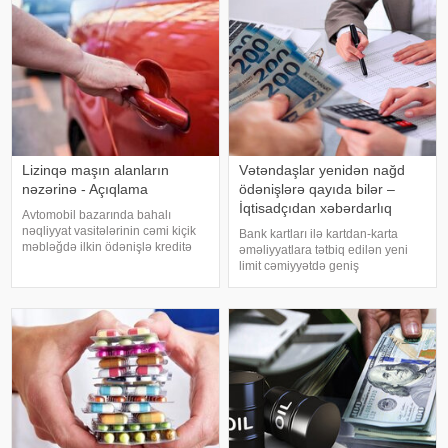
Goranboy, Naftalan, Daşkəsən
şikayəti üzrə məhkəmə prosesi
başa çatıb. -a istinadə
Lizinqə maşın alanların
Vətəndaşlar yenidən nağd
nəzərinə - Açıqlama
ödənişlərə qayıda bilər –
İqtisadçıdan xəbərdarlıq
Avtomobil bazarında bahalı
nəqliyyat vasitələrinin cəmi kiçik
Bank kartları ilə kartdan-karta
məbləğdə ilkin ödənişlə kreditə
əməliyyatlara tətbiq edilən yeni
təklif edilməsi halları artıb. Bu cür
limit cəmiyyətdə geniş
kampaniyalar alıcılar üçün
müzakirələrə səbəb olub.
cəlbedici görünsə də, müqavilə
Avqustun 1-dən qüvvəyə minən
şərtləri və ümumi kredit yükü il
qaydalara əsasən, vətəndaşlar
gün ərzində maksimum 5 mədaxil
və 5 köçürmə əməliyyat