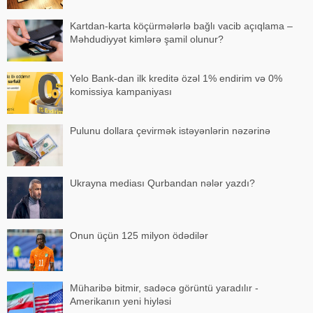
Kartdan-karta köçürmələrlə bağlı vacib açıqlama –
Məhdudiyyət kimlərə şamil olunur?
Yelo Bank-dan ilk kreditə özəl 1% endirim və 0%
komissiya kampaniyası
Pulunu dollara çevirmək istəyənlərin nəzərinə
Ukrayna mediası Qurbandan nələr yazdı?
Onun üçün 125 milyon ödədilər
Müharibə bitmir, sadəcə görüntü yaradılır -
Amerikanın yeni hiyləsi