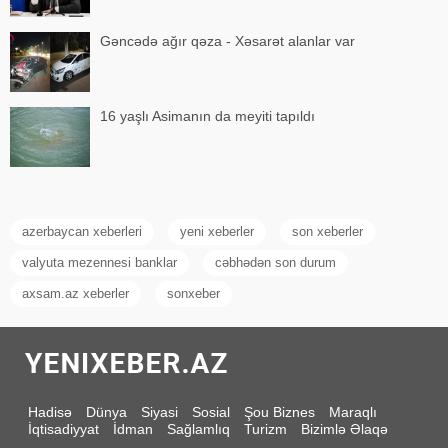
Gəncədə ağır qəza - Xəsarət alanlar var
16 yaşlı Asimanın da meyiti tapıldı
azerbaycan xeberleri
yeni xeberler
son xeberler
valyuta mezennesi banklar
cəbhədən son durum
axsam.az xeberler
sonxeber
Hadisə
Dünya
Siyasi
Sosial
Şou Biznes
Maraqlı
İqtisadiyyat
İdman
Sağlamlıq
Turizm
Bizimlə Əlaqə