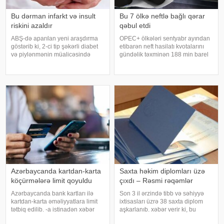
Bu dərman infarkt və insult
Bu 7 ölkə neftlə bağlı qərar
riskini azaldır
qəbul etdi
ABŞ-də aparılan yeni araşdırma
OPEC+ ölkələri sentyabr ayından
göstərib ki, 2-ci tip şəkərli diabet
etibarən neft hasilatı kvotalarını
və piylənmənin müalicəsində
gündəlik təxminən 188 min barel
istifadə olunan "tirzepatid"
artırmağı təsdiqləməyi planlaşdırır.
preparatı infarkt, insult və digər
xəbər verir ki, bundan sonra isə
ağır ürək-damar fəsadlarının
hasilatın artırılması ilin sonunadək
riskini əhəmiyyətli dərəcəd
dayandırılacaq
Azərbaycanda kartdan-karta
Saxta həkim diplomları üzə
köçürmələrə limit qoyuldu
çıxdı – Rəsmi rəqəmlər
Azərbaycanda bank kartları ilə
Son 3 il ərzində tibb və səhiyyə
kartdan-karta əməliyyatlara limit
ixtisasları üzrə 38 saxta diplom
tətbiq edilib. -a istinadən xəbər
aşkarlanıb. xəbər verir ki, bu
verir ki, Azərbaycan Mərkəzi Bankı
barədə məlumat Təhsildə