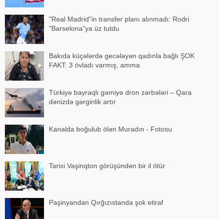
"Real Madrid"in transfer planı alınmadı: Rodri
"Barselona"ya üz tutdu
Bakıda küçələrdə gecələyən qadınla bağlı ŞOK
FAKT: 3 övladı varmış, amma
Türkiyə bayraqlı gəmiyə dron zərbələri – Qara
dənizdə gərginlik artır
Kanalda boğulub ölən Muradın - Fotosu
Tarixi Vaşinqton görüşündən bir il ötür
Paşinyandan Qırğızıstanda şok etiraf