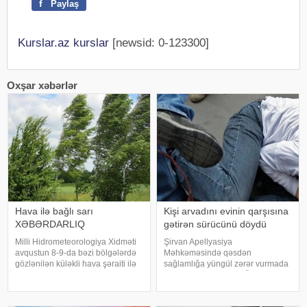
f
Paylaş
Kurslar.az kurslar
[newsid: 0-123300]
Oxşar xəbərlər
Hava ilə bağlı sarı
Kişi arvadını evinin qarşısına
XƏBƏRDARLIQ
gətirən sürücünü döydü
Milli Hidrometeorologiya Xidməti
Şirvan Apellyasiya
avqustun 8-9-da bəzi bölgələrdə
Məhkəməsində qəsdən
gözlənilən küləkli hava şəraiti ilə
sağlamlığa yüngül zərər vurmada
bağlı sarı xəbərdarlıq verib. xəbər
təqsirləndirilən Famil Ömərovun
verir ki, xəbərdarlıqda deyilir:.
(adı, soyadı şərtidir) barəsindəki
"Naxçıvan MR, Cəbrayıl,
hökmdən verilən apellyasiya