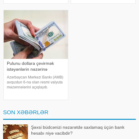
və kommersiya bankları arasında
Keyfiyyət Təminatı Agentliyi
əldə edilmiş razılığa əsasən
(TKTA) 2026-cı ilin II rübü üzrə
ölkədə kartla əməliyyatlar
elektron bülletenində əks olunub.
Agentliyi
Pulunu dollara çevirmək
istəyənlərin nəzərinə
Azərbaycan Mərkəzi Bankı (AMB)
avqustun 6-na olan rəsmi valyuta
məzənnələrini açıqlayıb.
KONKRET.azxəbər verir ki, AMB-
nin məlumatına görə, ABŞ
dollarının rəsmi məzənnəsi
dəyişməyərək 1,700 manat
SON XƏBƏRLƏR
səviyyəsində qalıb. Bu gün
Şəxsi büdcənizi nəzarətdə saxlamaq üçün bank
hesabı niyə vacibdir?