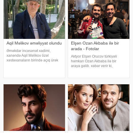
Azərbaycand
Aqil Məlikov əməliyyat olundu
Elşən Ozan Akbaba ilə bir
arada - Fotolar
Əməkdar incəsənət xadimi,
xanəndə Aqil Məlikov özəl
Aktyor Elşən Orucov türkiyəli
xəstəxanaların birində açıq ürək
həmkarı Ozan Akbaba ilə bir
əməliyyatı keçirib. xəbər verir ki,
araya gəlib. xəbər verir ki,
bu barədə "Teleqraf"a xanəndənin
sənətçilər "Çırak 2" serialının
oğlu Hüseyn Məlikov məlumat
çəkiliş meydançasında
verib. Onun sözlərinə görə, atasını
görüşüblər. Ekran işində rol alan
Elşən layihənin birinci hissəsində
d