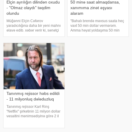
Elçin ayrılığın dilindən oxudu
50 minə saat almaqdansa,
- "Olmaz olaydı" təqdim
xanımıma zinət əşyası
olundu
alaram
Müğənni Elçin Cəfərov
"Bahalı brendə məxsus saata heç
yaradıcılığına daha bir yeni mahnı
vaxt 50 min dollar vermərəm.
əlavə edib. xəbər verir ki, sənətçi
Amma həyat yoldaşıma 50 min
bu dəfə "Olmaz olaydı" adlı
dollara zinət əşyası almaq mənim
mahnısını dinləyicilərin ixtiyarına
üçün asandır". Axşam.az-a
verib. . Bəstənin sözləri Rafael
istinadən xəbər verir ki, bu sözləri
Şabanova, musiqisi is
Xalq artisti Emin Ağalaro
Tanınmış rejissor həbs edildi
- 11 milyonluq dələduzluq
Tanınmış rejissor Karl Rinş
"Netflix" şirkətinin 11 milyon dollar
vəsaitini mənimsədiyinə görə 2 il
6 ay azadlıqdan məhrum edilib.
xəbər verir ki, sözügedən vəsait
"Ağ at" adlı serialın istehsalına