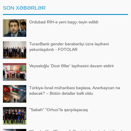
ayrıls
SON XƏBƏRLƏR
Ordubad RİH-ə yeni başçı təyin edildi
TuranBank gender bərabərliyi üzrə layihəni
yekunlaşdırdı - FOTOLAR
Veysəloğlu 'Dost Əllər' layihəsini davam etdirir
Türkiyə-İsrail müharibəsi başlasa, Azərbaycan nə
edəcək? – Bütün detallar bəlli oldu
"Sabah" "Orhus"la qarşılaşacaq