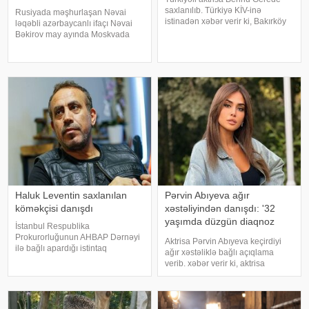
saxlanılıb. Türkiyə KİV-inə
Rusiyada məşhurlaşan Nəvai
istinadən xəbər verir ki, Bakırköy
ləqəbli azərbaycanlı ifaçı Nəvai
Respublika Baş Prokurorluğu
Bəkirov may ayında Moskvada
aktrisanın qatıldığı televiziya
baş vermiş yol-nəqliyyat
proqramında səsləndirdiyi
hadisəsindən sonra şəhər
fikirlərlə bağlı "ədəbsizlik" ittiham
infrastrukturuna vurulan zərərə
görə məhkəməyə verilib. Bu
barədə TASS məlumat yayıb
Haluk Leventin saxlanılan
Pərvin Abıyeva ağır
köməkçisi danışdı
xəstəliyindən danışdı: '32
yaşımda düzgün diaqnoz
İstanbul Respublika
qoyuldu
Prokurorluğunun AHBAP Dərnəyi
Aktrisa Pərvin Abıyeva keçirdiyi
ilə bağlı apardığı istintaq
ağır xəstəliklə bağlı açıqlama
çərçivəsində saxlanılan Yeliz
verib. xəbər verir ki, aktrisa
Kaya ifadəsində diqqət çəkən
axlorhidriya xəstəliyindən əziyyət
iddialar səsləndirib. xəbər verir ki,
çəkdiyini və uzun illər düzgün
yerli KİV-in məlumatına görə,
diaqnoz qoyula bilmədiyini
Haluk Leventin köməkçis
bildirib. "Bu əməliyyat