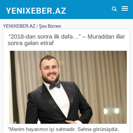
YENIXEBER.AZ
/
Şou Biznes
"2018-dən sonra ilk dəfə…" – Muraddan illər
sonra gələn etiraf
"Mənim həyatımın işi səhnədir. Səhnə görünüşdür,