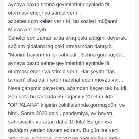
aynaya baxıb səhnə geyimlərinin əynində fit
oturması enerji və stimul verir".
azxeber.com
xəbər
verir ki, bu sözləri müğənni
Murad Arif deyib.
Sənətçi son zamanlarda artıq çəki aldığını deyərək,
sağlam qidalanaraq çəki atmasından danışıb:
"Mənim həyatımın işi səhnədir. Səhnə görünüşdür,
aynaya baxıb səhnə geyimlərinin əynində fit
oturması enerji və stimul verir. Hər şeyim "tas-
tamam" olsa da, illərdir narahat edən mövzu var...
Nəsə çatışmır deyərkən, ağlımdan keçən tək bu idi.
Son dəfə bu tərəzidə 85 rəqəmini 2018-ci ildə
"OPPALARA" klipinin çəkilişlərində görmüşdüm və
bitdi. Sonra 2020 gəldi, pandemiya, ev həyatı,
səhnəsizlik və artan daha 10 kilo! Bu gün isə
qaldığım yerdən davam edirəm. Bu gün isə yeni
arzuların, planların, obrazların doğulduğu gündür