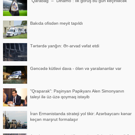
"Qarabağ" – "Dinamo": İlk görüş bu gün keçiriləcək
Bakıda ofisdən meyit tapıldı
Tərtərdə yanğın: Ər-arvad vəfat etdi
Gəncədə kütləvi dava - ölən və yaralananlar var
"Qraparak": Paşinyan Papikyanı Alen Simonyanın
taleyi ilə üz-üzə qoymaq istəyib
İran Ermənistanda strateji yol tikir: Azərbaycanı kənar
keçən marşrut formalaşır