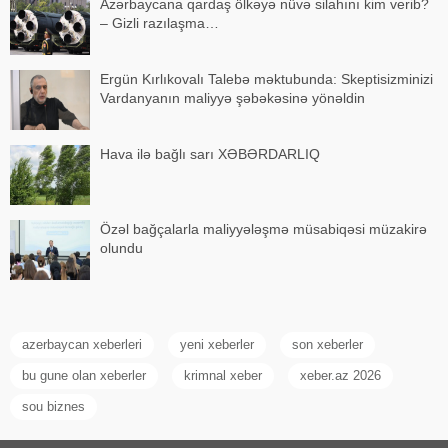
Azərbaycana qardaş ölkəyə nüvə silahını kim verib?
– Gizli razılaşma…
Ergün Kırlıkovalı Talebə məktubunda: Skeptisizminizi
Vardanyanın maliyyə şəbəkəsinə yönəldin
Hava ilə bağlı sarı XƏBƏRDARLIQ
Özəl bağçalarla maliyyələşmə müsabiqəsi müzakirə
olundu
azerbaycan xeberleri
yeni xeberler
son xeberler
bu gune olan xeberler
krimnal xeber
xeber.az 2026
sou biznes