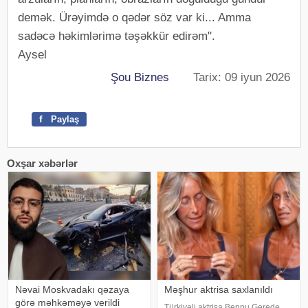
demək. Ürəyimdə o qədər söz var ki... Amma
sadəcə həkimlərimə təşəkkür edirəm".
Aysel
Şou Biznes
Tarix: 09 iyun 2026
f
Paylaş
Oxşar xəbərlər
Nəvai Moskvadakı qəzaya
Məşhur aktrisa saxlanıldı
görə məhkəməyə verildi
Türkiyəli aktrisa Bennu Gerede