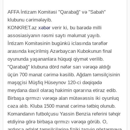
AFFA İntizam Komitəsi "Qarabağ" və "Sabah"
klubunu cərimələyib.
KONKRET.az
xəbər
verir ki, bu barədə milli
assosiasiyanın rəsmi saytı məlumat yayıb.
İntizam Komitəsinin bugünkü iclasında tərəflər
arasında keçirilmiş Azərbaycan Kubokunun final
oyununda yaşananlara hüquqi qiymət verilib.
"Qarabağ" klubuna dörd nəfər sarı vərəqə aldığı
üçün 700 manat cərimə kəsilib. Ağdam təmsilçisinin
məşqçisi Müşfiq Hüseynov 120-ci dəqiqədə
meydana daxil olaraq hakimin qərarına etiraz edib.
Birbaşa qırmızı vərəqə alan mütəxəssis iki oyunluq
cəza alıb. Kluba 1500 manat cərimə tətbiq olunub.
Komandanın futbolçusu Yassin Benzia referini təhqir
etdiyinə görə birbaşa qırmızı vərəqə görüb. O,
ardınca ədalət təmsilçilərinə fiziki təzyiq göstərməyə