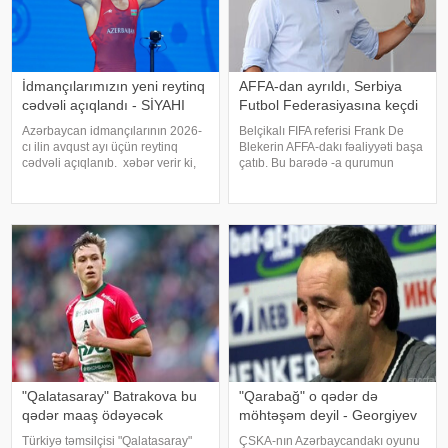
İdmançılarımızın yeni reytinq
AFFA-dan ayrıldı, Serbiya
cədvəli açıqlandı - SİYAHI
Futbol Federasiyasına keçdi
Azərbaycan idmançılarının 2026-
Belçikalı FIFA referisi Frank De
cı ilin avqust ayı üçün reytinq
Blekerin AFFA-dakı fəaliyyəti başa
cədvəli açıqlanıb. xəbər verir ki,
çatıb. Bu barədə -a qurumun
Yunan-roma güləşçisi Həsrət
mətbuat xidmətindən bildirilib.
Cəfərov (480 xal) birinci sıradakı
2024-cü ilin iyul ayında AFFA
mövqeyini qoruyub. Sərbəst
Hakimlər Komitəsinin sədri
güləşçi Giorgi Meşvildişvili (46
vəzifəsinə təyin olunan Frank De
Bleker
"Qalatasaray" Batrakova bu
"Qarabağ" o qədər də
qədər maaş ödəyəcək
möhtəşəm deyil - Georgiyev
Türkiyə təmsilçisi "Qalatasaray"
ÇSKA-nın Azərbaycandakı oyunu