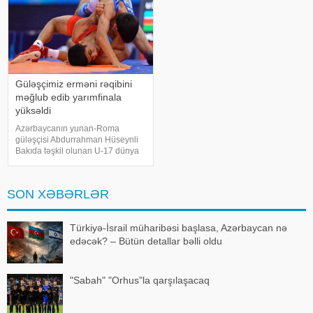
Güləşçimiz erməni rəqibini
məğlub edib yarımfinala
yüksəldi
Azərbaycanın yunan-Roma
güləşçisi Abdurrahman Hüseynli
Bakıda təşkil olunan U-17 dünya
çempionatında növbəti qələbəsini
qazanıb. KONKRET.azxəbər verir
ki, 51 kq çəki dərəcəsində yarışan
SON XƏBƏRLƏR
idmançı 1/4 finalda ermənistanlı
Gevor
Türkiyə-İsrail müharibəsi başlasa, Azərbaycan nə
edəcək? – Bütün detallar bəlli oldu
"Sabah" "Orhus"la qarşılaşacaq