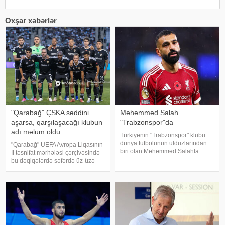
Oxşar xəbərlər
"Qarabağ" ÇSKA səddini
Məhəmməd Salah
aşarsa, qarşılaşacağı klubun
"Trabzonspor"da
adı məlum oldu
Türkiyənin "Trabzonspor" klubu
dünya futbolunun ulduzlarından
"Qarabağ" UEFA Avropa Liqasının
biri olan Məhəmməd Salahla
II təsnifat mərhələsi çərçivəsində
anlaşıb. qafqazinfo-ya istinadən
bu dəqiqələrdə səfərdə üz-üzə
xəbər verir ki, Trabzontəmsilçisi
gəldiyi Bolqarıstan təmsilçisi
uzun müddətdir gözlənilən
ÇSKA-nı (Sofiya) məğlub edəcəyi
transferi yekunlaşdırıb. Məlumat
təqdirdə növbəti raundda İsrailin
"Makkabi"