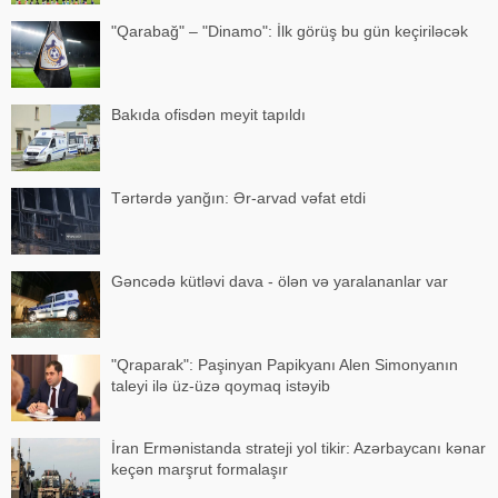
"Qarabağ" – "Dinamo": İlk görüş bu gün keçiriləcək
Bakıda ofisdən meyit tapıldı
Tərtərdə yanğın: Ər-arvad vəfat etdi
Gəncədə kütləvi dava - ölən və yaralananlar var
"Qraparak": Paşinyan Papikyanı Alen Simonyanın
taleyi ilə üz-üzə qoymaq istəyib
İran Ermənistanda strateji yol tikir: Azərbaycanı kənar
keçən marşrut formalaşır