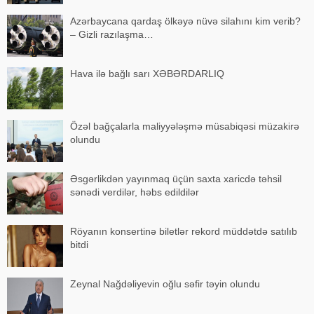
Azərbaycana qardaş ölkəyə nüvə silahını kim verib?
– Gizli razılaşma…
Hava ilə bağlı sarı XƏBƏRDARLIQ
Özəl bağçalarla maliyyələşmə müsabiqəsi müzakirə
olundu
Əsgərlikdən yayınmaq üçün saxta xaricdə təhsil
sənədi verdilər, həbs edildilər
Röyanın konsertinə biletlər rekord müddətdə satılıb
bitdi
Zeynal Nağdəliyevin oğlu səfir təyin olundu