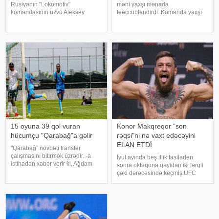
Rusiyanın "Lokomotiv"
məni yaxşı mənada
komandasının üzvü Aleksey
təəccübləndirdi. Komanda yaxşı
Batrakovu transfer edəcəyi
oynadı. Bundan əvvəl "Derri Siti"
təqdirdə ona illik 5,8 milyon dollar
ilə oyun barədə şərh verməyin
maaş ödəyəcək. "Fotomaç"a
mənası yox idi. Çünki səma
istinadən xəbər veri
altında cəhənnəm idi. KONKRET.
-a istinadə
15 oyuna 39 qol vuran
Konor Makqreqor "son
hücumçu "Qarabağ"a gəlir
rəqsi"ni nə vaxt edəcəyini
ELAN ETDİ
"Qarabağ" növbəti transfer
çalışmasını bitirmək üzrədir. -a
İyul ayında beş illik fasilədən
istinadən xəbər verir ki, Ağdam
sonra oktaqona qayıdan iki fərqli
klubu Nigeriyanın Gənclər
çəki dərəcəsində keçmiş UFC
Liqasının bombardirini sıralarına
çempionu Konor Makqreqor son
qatır. Söhbət Daniel Arierhidən
döyüşünü nə vaxt edəcəyini elan
gedir. "Köhlən atlar"
edib. xəbər verir ki, irlandiyalı
döyüşçü bu barədə İnstaqram
səhifəsind