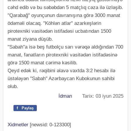
cəhd edib və bu səbəbdən 5 matçlıq cəza ilə üzləşib.
"Qarabağ" oyunçunun davranışına görə 3000 manat
ödəməli olacaq. "Köhlən atlar" azarkeşlərin
pirotexniki vasitədən istifadəsi ucbatından 1500
manat ziyana düşüb.
"Sabah"a isə beş futbolçu sarı vərəqə aldığından 700
manat, fanatların pirotexniki vasitədən istifadəsinə
görə 1500 manat cərimə kəsilib.
Qeyd edək ki, rəqibini əlavə vaxtda 3:2 hesabı ilə
üstələyən "Sabah" Azərbaycan Kubokunun sahibi
olub.
İdman
Tarix: 03 iyun 2025
f
Paylaş
Xidmetler
[newsid: 0-123300]