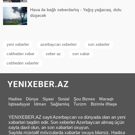
Hava ilə bağlı xəbərdarlıq - Yağış yağacaq, dolu
düşəcək
yeni xeberler
azerbaycan xeberleri
son xeberler
cəbhədən xəbər
xeber az
son xabar
cebheden xeberler
Hadisə
Dünya
Siyasi
Sosial
Şou Biznes
Maraqlı
İqtisadiyyat
İdman
Sağlamlıq
Turizm
Bizimlə Əlaqə
YENIXEBER.AZ sayti Azerbaycan və dünyada olan ən yeni
xəbərləri təqdim edir. Son xeberler Azerbaycan almaq üçün
sayta daxil olun, ən son xəbərləri oxuyun.
Saytda müxtəlif mövzularda xəbərlər oxuya bilərsiz. Hadisə