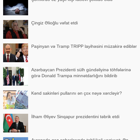
Çingiz Əlioğlu vəfat etdi
Paşinyan və Tramp TRIPP layihəsini müzakirə ediblər
Azərbaycan Prezidenti sülh gündəliyinə töhfələrinə
görə Donald Trampa minnətdarlığını bildirib
Kənd sakinləri pullarını ən çox nəyə xərcləyir?
İlham Əliyev Sinqapur prezidentini təbrik etdi
Avropada qaz anbarlarında təhlükəli vəziyyət: Ən