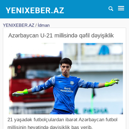
YENIXEBER.AZ
/
İdman
Azərbaycan U-21 millisində qəfil dəyişiklik
21 yaşadək futbolçulardan ibarət Azərbaycan futbol
millisinin heyətində dəyişiklik baş verib.