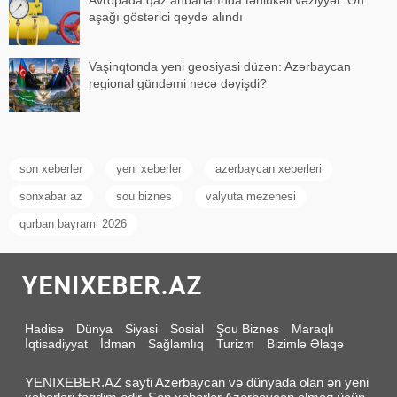
aşağı göstərici qeydə alındı
Vaşinqtonda yeni geosiyasi düzən: Azərbaycan
regional gündəmi necə dəyişdi?
son xeberler
yeni xeberler
azerbaycan xeberleri
sonxabar az
sou biznes
valyuta mezenesi
qurban bayrami 2026
Hadisə
Dünya
Siyasi
Sosial
Şou Biznes
Maraqlı
İqtisadiyyat
İdman
Sağlamlıq
Turizm
Bizimlə Əlaqə
YENIXEBER.AZ sayti Azerbaycan və dünyada olan ən yeni