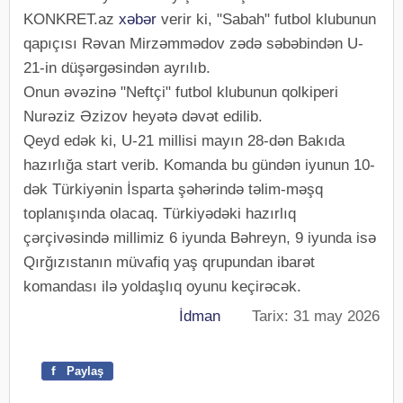
KONKRET.az
xəbər
verir ki, "Sabah" futbol klubunun
qapıçısı Rəvan Mirzəmmədov zədə səbəbindən U-
21-in düşərgəsindən ayrılıb.
Onun əvəzinə "Neftçi" futbol klubunun qolkiperi
Nurəziz Əzizov heyətə dəvət edilib.
Qeyd edək ki, U-21 millisi mayın 28-dən Bakıda
hazırlığa start verib. Komanda bu gündən iyunun 10-
dək Türkiyənin İsparta şəhərində təlim-məşq
toplanışında olacaq. Türkiyədəki hazırlıq
çərçivəsində millimiz 6 iyunda Bəhreyn, 9 iyunda isə
Qırğızıstanın müvafiq yaş qrupundan ibarət
komandası ilə yoldaşlıq oyunu keçirəcək.
İdman
Tarix: 31 may 2026
f
Paylaş