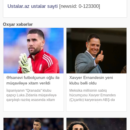
Ustalar.az ustalar sayti
[newsid: 0-123300]
Oxşar xəbərlər
Əfsanəvi futbolçunun oğlu ilə
Xavyer Ernandesin yeni
müqaviləyə xitam verildi
klubu bəlli oldu
İspaniyanın "Qranada" klubu
Meksika millisinin sabiq
qapıçı Luka Zidanla müqaviləyə
hücumçusu Xavyer Ernandes
qarşılıqlı razılıq əsasında xitam
(Çiçarito) karyerasını ABŞ-də
verib. xəbər verir ki, bu barədə
davam etdirəcək. İdman.Biz-ə
klubun mətbuat xidməti məlumat
istinadən bildirir ki, 38 yaşlı
yayıb. 28 yaşlı qolkiperin
forvard "Atletiko Dallas"la iki illik
müqaviləsinin ləğvi onun başq
müqavilə imzalayıb. Razılaşmay