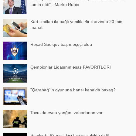
təmin etdi" - Marko Rubio
Kart limitləri ilə bağlı yenilik: Bir il ərzində 20 min
manat
Rəşad Sadiqov baş məşqçi oldu
Çempionlar Liqasının əsas FAVORİTLƏRİ
"Qarabağ"ın oyununa hansı kanalda baxaq?
Tovuzda evdə yanğın: zəhərlənən var
Şəmkirdə 62 yaşlı kişi faciəvi şəkildə öldü