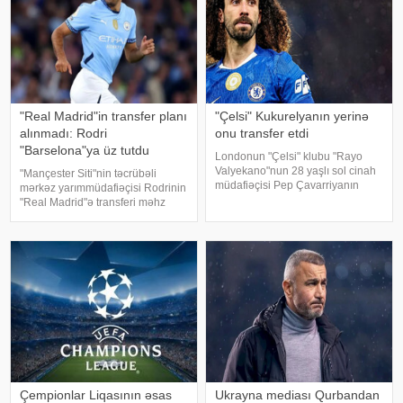
"Real Madrid"in transfer planı
"Çelsi" Kukurelyanın yerinə
alınmadı: Rodri
onu transfer etdi
"Barselona"ya üz tutdu
Londonun "Çelsi" klubu "Rayo
Valyekano"nun 28 yaşlı sol cinah
"Mançester Siti"nin təcrübəli
müdafiəçisi Pep Çavarriyanın
mərkəz yarımmüdafiəçisi Rodrinin
transferini rəsmiləşdirməyə çox
"Real Madrid"ə transferi məhz
yaxındır. xəbər verir ki, bu barədə
klub daxilindəki maliyyə
İspaniyanın "Marca" nəşri məluma
tərəddüdləri səbəbindən pozulub.
KONKRET.azxəbər verir ki,
futbolçu son ana qədər "Real"
Çempionlar Liqasının əsas
Ukrayna mediası Qurbandan