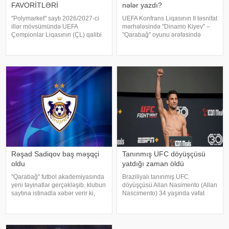
FAVORİTLƏRİ
nələr yazdı?
"Polymarket" saytı 2026/2027-ci
UEFA Konfrans Liqasının II təsnifat
illər mövsümündə UEFA
mərhələsində "Dinamo Kiyev" –
Çempionlar Liqasının (ÇL) qalibi
"Qarabağ" oyunu ərəfəsində
olmaq üçün bəzi komandaların
Ukrayna mətbuatı baş məşqçi
şanslarını faizlə qiymətləndirib.
Qurban Qurbanov haqqında geniş
xəbər verir ki, müxtəlif hadisələrin
təhlil dərc edib. teleqraf-a
başvermə ehtimallarını
istinadla xəbər veri
Rəşad Sadiqov baş məşqçi
Tanınmış UFC döyüşçüsü
oldu
yatdığı zaman öldü
"Qarabağ" futbol akademiyasında
Braziliyalı tanınmış UFC
yeni təyinatlar gerçəkləşib. klubun
döyüşçüsü Allan Nasimento (Allan
saytına istinadla xəbər verir ki,
Nascimento) 34 yaşında vəfat
2026-2027-ci illər mövsümündə
edib. KONKRET.azxəbər verir ki,
komandaları çalışdıracaq
bu barədə UFC məlumat yayıb.
məşqçilər müəyyənləşib.
Bildirilib ki, idmançı yatdığı
Akademiya koordinatoru Aftandi
zamanı ürək tutması nəticəsində