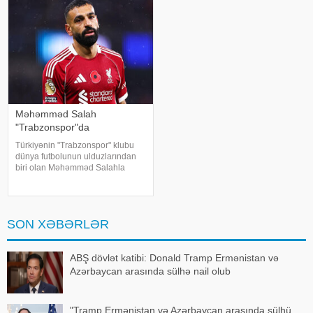
həyatını itirib
Məhəmməd Salah
"Trabzonspor"da
Türkiyənin "Trabzonspor" klubu
dünya futbolunun ulduzlarından
biri olan Məhəmməd Salahla
anlaşıb. qafqazinfo-ya istinadən
xəbər verir ki, Trabzontəmsilçisi
uzun müddətdir gözlənilən
transferi yekunlaşdırıb. Məlumat
SON XƏBƏRLƏR
ABŞ dövlət katibi: Donald Tramp Ermənistan və
Azərbaycan arasında sülhə nail olub
"Tramp Ermənistan və Azərbaycan arasında sülhü