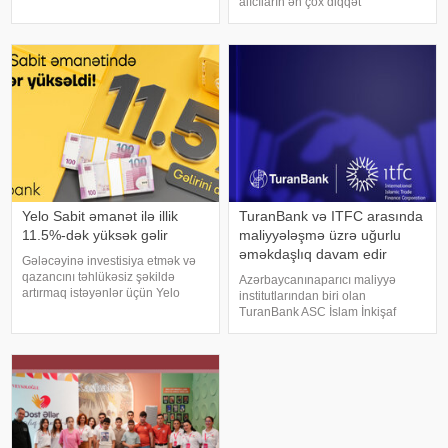
alıcıların ən çox diqqət
istinadən xəbər verir ki, kənd
yetirdiyiamillərdən biri lokasiyadır.
sakinlərinin ən çox vəsait ayırdığı
Xüsusilə metroya yaxın layihələr
sahə qida məhsullarıdır. Belə ki,
həm gündəlikgediş-gəlişi
bir nəfəri
asanlaşdırdığı, həm də gələcəkdə
dəyə
Yelo Sabit əmanət ilə illik
TuranBank və ITFC arasında
11.5%-dək yüksək gəlir
maliyyələşmə üzrə uğurlu
əməkdaşlıq davam edir
Gələcəyinə investisiya etmək və
qazancını təhlükəsiz şəkildə
Azərbaycanınaparıcı maliyyə
artırmaq istəyənlər üçün Yelo
institutlarından biri olan
Bank-dan şad xəbər var! Bank,
TuranBank ASC İslam İnkişaf
Yelo Sabit əmanəti üzrə faiz
Bankı(IsDB) Qrupuna daxil olan
dərəcələrini artıraraq
Beynəlxalq İslami Ticarət Maliyyə
müştərilərinə daha gəlirli şərtlər
Korporasiyası(ITFC) ilə uğurlu
təqdim edir
tərəfdaşlığını davam etdirir. xəbər
veri