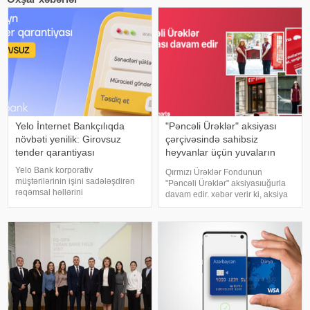
Yelo İnternet Bankçılıqda
"Pəncəli Ürəklər" aksiyası
növbəti yenilik: Girovsuz
çərçivəsində sahibsiz
tender qarantiyası
heyvanlar üçün yuvaların
sayı 35-ə çatdı
Yelo Bank korporativ
Qırmızı Ürəklər Fondunun
müştərilərinin işini sadələşdirən
"Pəncəli Ürəklər" aksiyasıuğurla
rəqəmsal həllərini
davam edir. xəbər verir ki, aksiya
genişləndirməyə davam edir.
çərçivəsində daha 15 Kapital
Bankın təqdim etdiyi növbəti
Bank/Birbank filialınınınqarşısında
yenilik sayəsində hüquqi şəxslər
sahibsiz heyvanlar üçün xüsusi
və fərdi sahibkarlar Yelo İnternet
yuvalar quraşdırılıb
Bankçılıq platformas