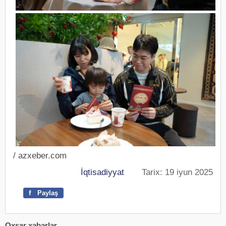
/ azxeber.com
İqtisadiyyat
Tarix: 19 iyun 2025
f
Paylaş
Oxşar xəbərlər