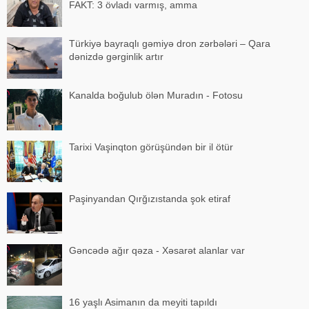
FAKT: 3 övladı varmış, amma
Türkiyə bayraqlı gəmiyə dron zərbələri – Qara
dənizdə gərginlik artır
Kanalda boğulub ölən Muradın - Fotosu
Tarixi Vaşinqton görüşündən bir il ötür
Paşinyandan Qırğızıstanda şok etiraf
Gəncədə ağır qəza - Xəsarət alanlar var
16 yaşlı Asimanın da meyiti tapıldı