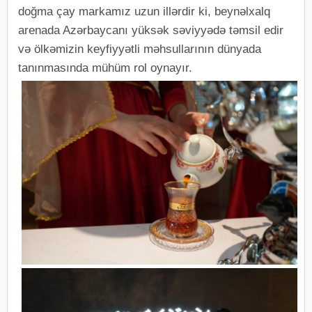
doğma çay markamız uzun illərdir ki, beynəlxalq
arenada Azərbaycanı yüksək səviyyədə təmsil edir
və ölkəmizin keyfiyyətli məhsullarının dünyada
tanınmasında mühüm rol oynayır.