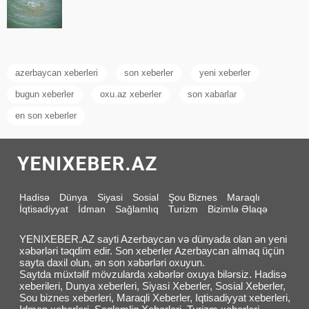
azerbaycan xeberleri
son xeberler
yeni xeberler
bugun xeberler
oxu.az xeberler
son xabarlar
en son xeberler
Hadisə
Dünya
Siyasi
Sosial
Şou Biznes
Maraqlı
İqtisadiyyat
İdman
Sağlamlıq
Turizm
Bizimlə Əlaqə
YENIXEBER.AZ sayti Azerbaycan və dünyada olan ən yeni
xəbərləri təqdim edir. Son xeberler Azerbaycan almaq üçün
sayta daxil olun, ən son xəbərləri oxuyun.
Saytda müxtəlif mövzularda xəbərlər oxuya bilərsiz. Hadisə
xeberileri, Dunya xeberleri, Siyasi Xeberler, Sosial Xeberler,
Sou biznes xeberleri, Maraqli Xeberler, Iqtisadiyyat xeberleri,