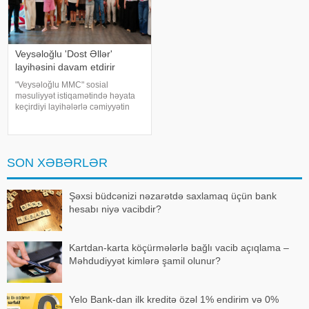
Veysəloğlu 'Dost Əllər'
layihəsini davam etdirir
"Veysəloğlu MMC" sosial
məsuliyyət istiqamətində həyata
keçirdiyi layihələrlə cəmiyyətin
müxtəlif qruplarının inkişafına
dəstək göstərməyə davam edir.
xəbər verir ki, şirkətin həyata
keçirdiyi "Dost Əllər"
SON XƏBƏRLƏR
Şəxsi büdcənizi nəzarətdə saxlamaq üçün bank
hesabı niyə vacibdir?
Kartdan-karta köçürmələrlə bağlı vacib açıqlama –
Məhdudiyyət kimlərə şamil olunur?
Yelo Bank-dan ilk kreditə özəl 1% endirim və 0%