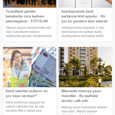
TuranBank gender
Azərbaycanda bank
bərabərliyi üzrə layihəni
kartlarına limit qoyulur - Ən
yekunlaşdırdı - FOTOLAR
çox bu şəxslərə təsir edəcək
Ölkənin aparıcı banklarından biri
Azərbaycanda avqustun 1-dən
olan TuranBank maliyyə
bank kartları ilə kartdan-karta
sektorunda gender bərabərliyinin
əməliyyatlara limit tətbiq edilib.
təşviqinə hədəflənmiş strateji
Azərbaycan Mərkəzi Bankı və
layihəni uğurla yekunlaşdırıb.
kommersiya bankları arasında
Layihə FINMA tərəfindən
əldə edilmiş razılığa əsasən
tənzimlənən aparıcı İsveçrə fondu
ölkədə kartla əməliyyatlara ("card-
Enabling Qapita
to-card"
Kənd sakinləri pullarını ən
Biləcəridə metroya yaxın
çox nəyə xərcləyir?
mənzillər - Bu layihələr
alıcıları cəlb edir
Kənd yerlərində yaşayan bir
sakinin cibindən hər ay orta
Metroya yaxın mənzillərə tələbat
hesabla 368,2 manat çıxır.
niyə artır?. Mənzil alarkən
açıqlanan rəsmi məlumatlara