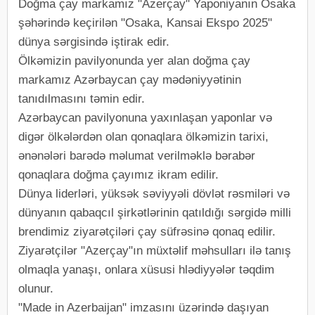
Doğma çay markamız "Azerçay" Yaponiyanın Osaka
şəhərində keçirilən "Osaka, Kansai Ekspo 2025"
dünya sərgisində iştirak edir.
Ölkəmizin pavilyonunda yer alan doğma çay
markamız Azərbaycan çay mədəniyyətinin
tanıdılmasını təmin edir.
Azərbaycan pavilyonuna yaxınlaşan yaponlar və
digər ölkələrdən olan qonaqlara ölkəmizin tarixi,
ənənələri barədə məlumat verilməklə bərabər
qonaqlara doğma çayımız ikram edilir.
Dünya liderləri, yüksək səviyyəli dövlət rəsmiləri və
dünyanın qabaqcıl şirkətlərinin qatıldığı sərgidə milli
brendimiz ziyarətçiləri çay süfrəsinə qonaq edilir.
Ziyarətçilər "Azerçay"ın müxtəlif məhsulları ilə tanış
olmaqla yanaşı, onlara xüsusi hlədiyyələr təqdim
olunur.
"Made in Azerbaijan" imzasını üzərində daşıyan