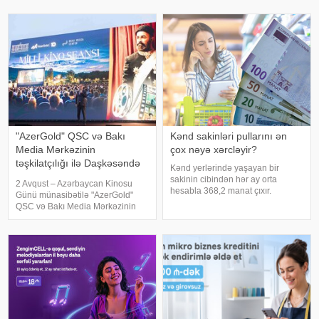
yaradan rouminq xidmətlərini
yarış Quba Palace Hotelin
təqdim edir. Səfərlər zamanı
nəzdində fəaliyyət göstərən The
abunəçiləri
National Azerbaijan Golf Clubd
"AzerGold" QSC və Bakı
Kənd sakinləri pullarını ən
Media Mərkəzinin
çox nəyə xərcləyir?
təşkilatçılığı ilə Daşkəsəndə
Kənd yerlərində yaşayan bir
milli kino seansı keçirilib -
sakinin cibindən hər ay orta
2 Avqust – Azərbaycan Kinosu
FOTOLAR
hesabla 368,2 manat çıxır.
Günü münasibətilə "AzerGold"
açıqlanan rəsmi məlumatlara
QSC və Bakı Media Mərkəzinin
istinadən xəbər verir ki, kənd
birgə təşkilatçılığı, Daşkəsən
sakinlərinin ən çox vəsait ayırdığı
Rayon İcra Hakimiyyətinin dəstəyi
sahə qida məhsullarıdır. Belə ki,
ilə Daşkəsən rayonunda ilk dəfə
bir nəfəri
olaraq açıq hava şəraitind