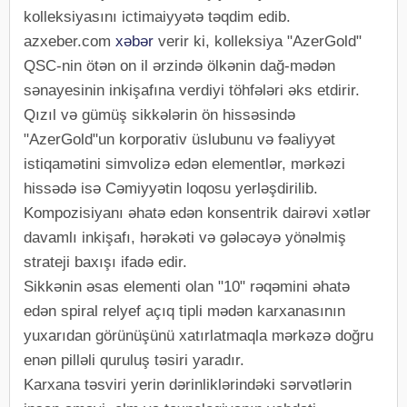
kolleksiyasını ictimaiyyətə təqdim edib.
azxeber.com
xəbər
verir ki, kolleksiya "AzerGold"
QSC-nin ötən on il ərzində ölkənin dağ-mədən
sənayesinin inkişafına verdiyi töhfələri əks etdirir.
Qızıl və gümüş sikkələrin ön hissəsində
"AzerGold"un korporativ üslubunu və fəaliyyət
istiqamətini simvolizə edən elementlər, mərkəzi
hissədə isə Cəmiyyətin loqosu yerləşdirilib.
Kompozisiyanı əhatə edən konsentrik dairəvi xətlər
davamlı inkişafı, hərəkəti və gələcəyə yönəlmiş
strateji baxışı ifadə edir.
Sikkənin əsas elementi olan "10" rəqəmini əhatə
edən spiral relyef açıq tipli mədən karxanasının
yuxarıdan görünüşünü xatırlatmaqla mərkəzə doğru
enən pilləli quruluş təsiri yaradır.
Karxana təsviri yerin dərinliklərindəki sərvətlərin