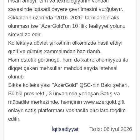
insan əməyi, elm və texnologiyanın vəhdəti
sayəsində iqtisadi dəyərə çevrilməsini vurğulayır.
Sikkələrin üzərində "2016–2026" tarixlərinin əks
olunması isə "AzerGold"un 10 illik fəaliyyət yolunu
simvolizə edir.
Kolleksiya dövlət şirkətinin ölkəmizdə hasil etdiyi
qızıl və gümüş xammalından hazırlanıb.
Həm estetik görünüşü, həm də xatirə əhəmiyyəti ilə
diqqət çəkən məhsullar məhdud sayda istehsal
olunub.
Sikkə kolleksiyası "AzerGold" QSC-nin Bakı şəhəri,
Bülbül prospekti, 3 ünvanında yerləşən Satış və
mübadilə mərkəzində, həmçinin www.azergold.gift
onlayn satış platforması vasitəsilə alıcılara təqdim
edilir.
İqtisadiyyat
Tarix: 06 iyul 2026