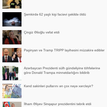
Şəmkirdə 62 yaşlı kişi faciəvi şəkildə öldü
Çingiz Əlioğlu vəfat etdi
Paşinyan və Tramp TRIPP layihəsini müzakirə ediblər
Azərbaycan Prezidenti sülh gündəliyinə töhfələrinə
görə Donald Trampa minnətdarlığını bildirib
Kənd sakinləri pullarını ən çox nəyə xərcləyir?
İlham Əliyev Sinqapur prezidentini təbrik etdi