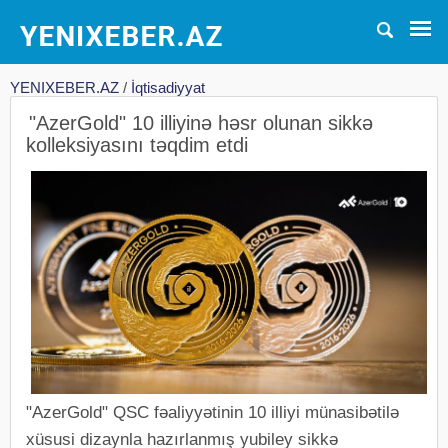
YENIXEBER.AZ
/
İqtisadiyyat
"AzerGold" 10 illiyinə həsr olunan sikkə
kolleksiyasını təqdim etdi
"AzerGold" QSC fəaliyyətinin 10 illiyi münasibətilə
xüsusi dizaynla hazırlanmış yubiley sikkə