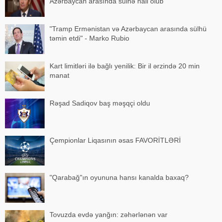
Azərbaycan arasında sülhə nail olub
"Tramp Ermənistan və Azərbaycan arasında sülhü
təmin etdi" - Marko Rubio
Kart limitləri ilə bağlı yenilik: Bir il ərzində 20 min
manat
Rəşad Sadiqov baş məşqçi oldu
Çempionlar Liqasının əsas FAVORİTLƏRİ
"Qarabağ"ın oyununa hansı kanalda baxaq?
Tovuzda evdə yanğın: zəhərlənən var