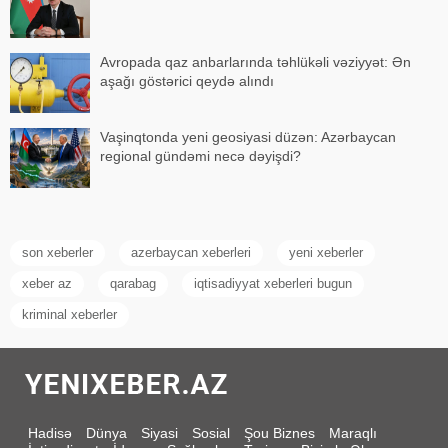
Avropada qaz anbarlarında təhlükəli vəziyyət: Ən
aşağı göstərici qeydə alındı
Vaşinqtonda yeni geosiyasi düzən: Azərbaycan
regional gündəmi necə dəyişdi?
son xeberler
azerbaycan xeberleri
yeni xeberler
xeber az
qarabag
iqtisadiyyat xeberleri bugun
kriminal xeberler
Hadisə
Dünya
Siyasi
Sosial
Şou Biznes
Maraqlı