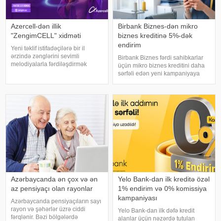
Azercell-dən illik
Birbank Biznes-dən mikro
"ZengimCELL" xidməti
biznes kreditinə 5%-dək
endirim
Yeni təklif istifadəçilərə bir il
ərzində zənglərini sevimli
Birbank Biznes fərdi sahibkarlar
melodiyalarla fərdiləşdirmək
üçün mikro biznes kreditini daha
imkanı yaradır. Azercell
sərfəli edən yeni kampaniyaya
"ZengimCELL" xidmətinin yeni illik
start verir. xəbər verir ki, 6 – 31
abunə paketini təqdim edir. Bu
avqust 2026-cı il tarixlərində
təklif istifadəçilərə 12 ay ərzind
Birbank Biznes tətbiqində krediti
başdan-başa onlayn rəsmiləşdirə
Azərbaycanda ən çox və ən
Yelo Bank-dan ilk kreditə özəl
az pensiyaçı olan rayonlar
1% endirim və 0% komissiya
kampaniyası
Azərbaycanda pensiyaçıların sayı
rayon və şəhərlər üzrə ciddi
Yelo Bank-dan ilk dəfə kredit
fərqlənir. Bəzi bölgələrdə
alanlar üçün nəzərdə tutulan