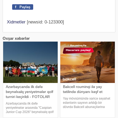
f
Paylaş
Xidmetler
[newsid: 0-123300]
Oxşar xəbərlər
Azərbaycanda ilk dəfə
Bakcell rouminqi ilə yay
beynəlxalq yeniyetmələr qolf
tətilində dünyanı kəşf et
turniri keçirildi - FOTOLAR
Yay mövsümündə xaricə səyahət
edənlərin sayının artdığı bir
Azərbaycanda ilk dəfə
dövrdə Bakcell abunəçilərinə
yeniyetmələr arasında "Caspian
dünyanın müxtəlif ölkələrində
Junior Cup 2026" beynəlxalq qolf
rahat və fasiləsiz ünsiyyət imkanı
turniri təşkil olunub. xəbər verir ki,