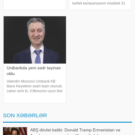
pensiyaçıların sayı 20 min nəfəri
sərfəli kampaniyanın müddəti 31
keçdiyi halda, digərlərində bu
avqust 2026-cı il tarixinədək
göstərici 100 nəfər civarında qalır.
uzadıldı!. xəbər verir ki, yay
Maraqlıdır ki, pensiyaçıları
bitməmiş planlarını
gerçəkləşdirmək, təcili
ehtiyaclarını qarşılama
Unibankda yeni sədr təyinatı
oldu
Valentin Morozov Unibank KB
İdarə Heyətinin sədri təyin olunub.
cəbər verir ki, V.Morozov uzun illər
nüfuzlu banklarda rəhbər
vəzifələrdə çalışıb. Bank- maliyyə
sektorunda uzunmüddətli
təcrübəyə malikdir. O, təhsilini
SON XƏBƏRLƏR
ABŞ dövlət katibi: Donald Tramp Ermənistan və