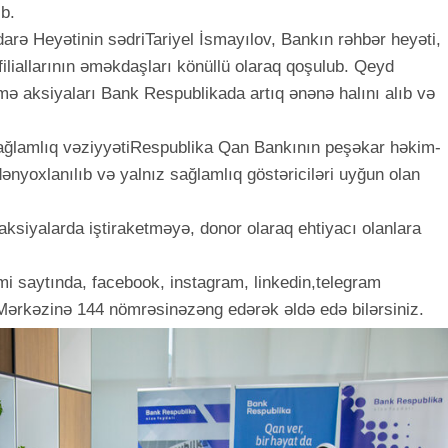
b.
arə Heyətinin sədriTariyel İsmayılov, Bankın rəhbər heyəti,
iliallarının əməkdaşları könüllü olaraq qoşulub. Qeyd
mə aksiyaları Bank Respublikada artıq ənənə halını alıb və
sağlamlıq vəziyyətiRespublika Qan Bankının peşəkar həkim-
ənyoxlanılıb və yalnız sağlamlıq göstəriciləri uyğun olan
ksiyalarda iştiraketməyə, donor olaraq ehtiyacı olanlara
mi saytında, facebook, instagram, linkedin,telegram
Mərkəzinə 144 nömrəsinəzəng edərək əldə edə bilərsiniz.