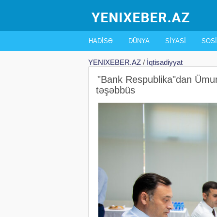
HADISƏ
DÜNYA
SIYASI
SOSI
YENIXEBER.AZ
/
İqtisadiyyat
"Bank Respublika"dan Ümu
təşəbbüs