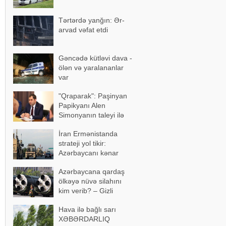
Tərtərdə yanğın: Ər-
arvad vəfat etdi
Gəncədə kütləvi dava -
ölən və yaralananlar
var
"Qraparak": Paşinyan
Papikyanı Alen
Simonyanın taleyi ilə
üz-üzə qoymaq istəyib
İran Ermənistanda
strateji yol tikir:
Azərbaycanı kənar
keçən marşrut
Azərbaycana qardaş
formalaşır
ölkəyə nüvə silahını
kim verib? – Gizli
razılaşma…
Hava ilə bağlı sarı
XƏBƏRDARLIQ