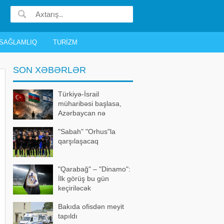
SAĞLAMLIQ
TURIZM
SON XƏBƏRLƏR
Türkiyə-İsrail
müharibəsi başlasa,
Azərbaycan nə
edəcək? – Bütün
"Sabah" "Orhus"la
detallar bəlli oldu
qarşılaşacaq
"Qarabağ" – "Dinamo":
İlk görüş bu gün
keçiriləcək
Bakıda ofisdən meyit
tapıldı