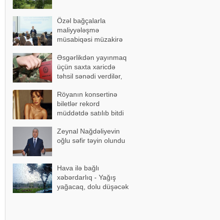
Özəl bağçalarla
maliyyələşmə
müsabiqəsi müzakirə
olundu
Əsgərlikdən yayınmaq
üçün saxta xaricdə
təhsil sənədi verdilər,
həbs edildilər
Röyanın konsertinə
biletlər rekord
müddətdə satılıb bitdi
Zeynal Nağdəliyevin
oğlu səfir təyin olundu
Hava ilə bağlı
xəbərdarlıq - Yağış
yağacaq, dolu düşəcək