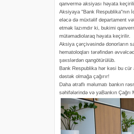
qanvermə aksiyası həyata keçirili
Aksiyaya "Bank Respublika"nın İd
eləcə də müxtəlif departament vəf
etmək lazımdır ki, bukimi qanver
mütəmadiolaraq həyata keçirilir.
Aksiya çərçivəsində donorların 
hematoloqları tərəfindən əvvəlcəd
şəxslərdən qangötürülüb.
Bank Respublika hər kəsi bu cür a
dəstək olmağa çağırır!
Daha ətraflı məlumatı bankın rəs
səhifələrində və yaBankın Çağrı 