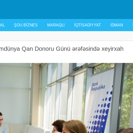
AL
ŞOU BIZNES
MARAQLI
İQTISADIYYAT
İDMAN
mdünya Qan Donoru Günü ərəfəsində xeyirxah