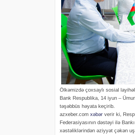
Ölkəmizdə çoxsaylı sosial layihəl
Bank Respublika, 14 iyun – Ümu
təşəbbüs həyata keçirib.
azxeber.com
xəbər
verir ki, Res
Federasiyasının dəstəyi ilə Bankı
xəstəliklərindən əziyyət çəkən uş