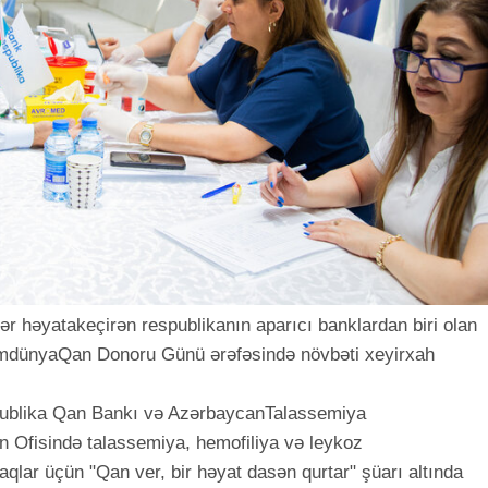
ər həyatakeçirən respublikanın aparıcı banklardan biri olan
mdünyaQan Donoru Günü ərəfəsində növbəti xeyirxah
publika Qan Bankı və AzərbaycanTalassemiya
n Ofisində talassemiya, hemofiliya və leykoz
aqlar üçün "Qan ver, bir həyat dasən qurtar" şüarı altında