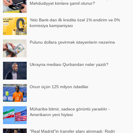
Məhdudiyyət kimlərə şamil olunur?
Yelo Bank-dan ilk kreditə özəl 1% endirim və 0%
komissiya kampaniyası
Pulunu dollara çevirmək istəyənlərin nəzərinə
Ukrayna mediası Qurbandan nələr yazdı?
Onun üçün 125 milyon ödədilər
Müharibə bitmir, sadəcə görüntü yaradılır -
Amerikanın yeni hiyləsi
"Real Madrid"in transfer planı alınmadı: Rodri