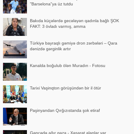
"Barselona"ya üz tutdu
Bakıda küçələrdə gecələyən qadınla bağlı ŞOK
FAKT: 3 övladı varmış, amma
Türkiyə bayraqlı gəmiyə dron zərbələri – Qara
dənizdə gərginlik artır
Kanalda boğulub ölən Muradın - Fotosu
Tarixi Vaşinqton görüşündən bir il ötür
Paşinyandan Qırğızıstanda şok etiraf
Gəncədə ağır qəza - Xəsarət alanlar var