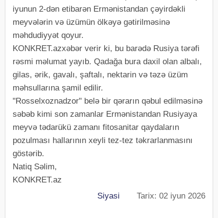
iyunun 2-dən etibarən Ermənistandan çəyirdəkli
meyvələrin və üzümün ölkəyə gətirilməsinə
məhdudiyyət qoyur.
KONKRET.azxəbər verir ki, bu barədə Rusiya tərəfi
rəsmi məlumat yayıb. Qadağa bura daxil olan albalı,
gilas, ərik, gavalı, şaftalı, nektarin və təzə üzüm
məhsullarına şamil edilir.
"Rosselxoznadzor" belə bir qərarın qəbul edilməsinə
səbəb kimi son zamanlar Ermənistandan Rusiyaya
meyvə tədarükü zamanı fitosanitar qaydaların
pozulması hallarının xeyli tez-tez təkrarlanmasını
göstərib.
Natiq Səlim,
KONKRET.az
Siyasi
Tarix: 02 iyun 2026