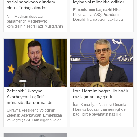
sosial şəbəkədə gündəm
layihəsini müzakirə ediblər
oldu - Tarixçi alimdən
Ermənistanın baş naziri Nikol
açıqlama
Paşinyan və ABŞ Prezidenti
Milli Məclisin deputatı,
Donald Tramp yaxın vaxtlarda
parlamentin Mədəniyyət
"Beynəlxalq Sülh və Rifah naminə
komitəsinin sədri Fazil Mustafanın
Tramp Marşrutu" (TRIPP) layihəsi
Şah İsmayıl Xətai ilə bağlı
çərçivəsində tikinti işlərinin
səsləndirdiyi fikirlər yenidən
başlanılması ilə bağlı mövqelərin
ictimai müzakirələrə səbəb olub. .
Deputat Şah İsmayılın adını
daşıyan ordeni
Zelenski: 'Ukrayna
İran Hörmüz boğazı ilə bağlı
Azərbaycanla güclü
razılaşmanı açıqladı
münasibətlər qurmalıdır
İran Xarici İşlər Nazirliyi Omanla
Hörmüz boğazından gəmiçiliklə
Ukrayna Prezidenti Volodimir
bağlı birgə bəyanatın hazırlıq
Zelenski Azərbaycan, Ermənistan
işlərinin yekun mərhələsində
və keçmiş SSRİ-nin digər ölkələri
olduğunu bildirib. xəbər verir ki,
ilə güclü münasibətlər qurmaq
İran XİN-in rəsmi nümayəndəsi
niyyətində olduğunu bəyan edib.
İsmail Baqai iki ölkə arasınd
xəbər verir ki, bu barədə o,