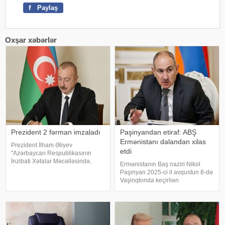
f
Paylaş
Oxşar xəbərlər
Prezident 2 fərman imzaladı
Paşinyandan etiraf: ABŞ
Ermənistanı dalandan xilas
Prezident İlham Əliyev
etdi
"Azərbaycan Respublikasının
İnzibati Xətalar Məcəlləsində,
Ermənistanın Baş naziri Nikol
"İnformasiya, informasiyalaşdırma
Paşinyan 2025-ci il avqustun 8-də
və informasiyanın mühafizəsi
Vaşinqtonda keçirilən
haqqında" və "Uşaqların zərərli
Azərbaycan, Ermənistan və ABŞ
informasiyadan qorunmas
liderlərinin üçtərəfli görüşünün
ölkəsini "dalandan çıxardığını" və
yeni imkanlar yaratdığını bildirib