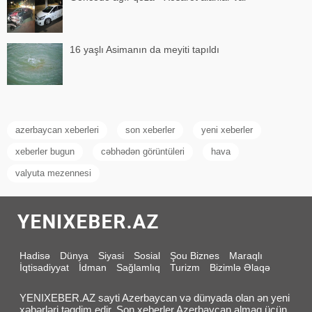
16 yaşlı Asimanın da meyiti tapıldı
azerbaycan xeberleri
son xeberler
yeni xeberler
xeberler bugun
cəbhədən görüntüleri
hava
valyuta mezennesi
Hadisə
Dünya
Siyasi
Sosial
Şou Biznes
Maraqlı
İqtisadiyyat
İdman
Sağlamlıq
Turizm
Bizimlə Əlaqə
YENIXEBER.AZ sayti Azerbaycan və dünyada olan ən yeni
xəbərləri təqdim edir. Son xeberler Azerbaycan almaq üçün