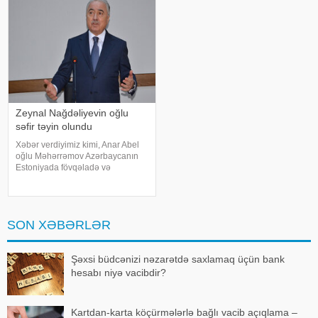
"Telegram" kanalında yazıb
Zeynal Nağdəliyevin oğlu
səfir təyin olundu
Xəbər verdiyimiz kimi, Anar Abel
oğlu Məhərrəmov Azərbaycanın
Estoniyada fövqəladə və
səlahiyyətli səfiri vəzifəsindən geri
çağırılıb. Dövlət başçısının
Sərəncamı ilə Nemət Zeynal oğlu
Nağdəliyev Azərbaycanın
SON XƏBƏRLƏR
Estoniyada fövqəlad
Şəxsi büdcənizi nəzarətdə saxlamaq üçün bank
hesabı niyə vacibdir?
Kartdan-karta köçürmələrlə bağlı vacib açıqlama –