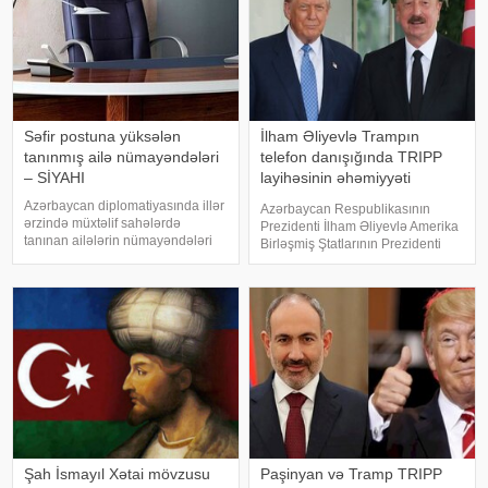
Səfir postuna yüksələn
İlham Əliyevlə Trampın
tanınmış ailə nümayəndələri
telefon danışığında TRIPP
– SİYAHI
layihəsinin əhəmiyyəti
vurğulanıb
Azərbaycan diplomatiyasında illər
Azərbaycan Respublikasının
ərzində müxtəlif sahələrdə
Prezidenti İlham Əliyevlə Amerika
tanınan ailələrin nümayəndələri
Birləşmiş Ştatlarının Prezidenti
mühüm vəzifələrdə təmsil
Donald Tramp arasında telefon
olunub. . Onların sırasında dövlət
danışığı əsnasında TRIPP
xadimlərinin, alimlərin, ədəbiyyat
layihəsinin regional bağlantılar
və incəsənət nümayəndələrinin
baxımından əhəmiyyəti
övladlar
vurğulanıb, Azərbayca
Şah İsmayıl Xətai mövzusu
Paşinyan və Tramp TRIPP