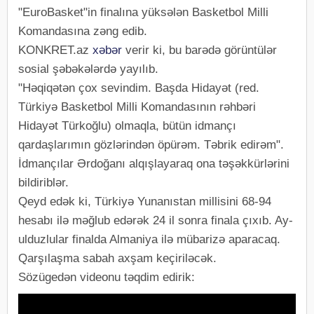
"EuroBasket"in finalına yüksələn Basketbol Milli
Komandasına zəng edib.
KONKRET.az
xəbər
verir ki, bu barədə görüntülər
sosial şəbəkələrdə yayılıb.
"Həqiqətən çox sevindim. Başda Hidayət (red.
Türkiyə Basketbol Milli Komandasının rəhbəri
Hidayət Türkoğlu) olmaqla, bütün idmançı
qardaşlarımın gözlərindən öpürəm. Təbrik edirəm".
İdmançılar Ərdoğanı alqışlayaraq ona təşəkkürlərini
bildiriblər.
Qeyd edək ki, Türkiyə Yunanıstan millisini 68-94
hesabı ilə məğlub edərək 24 il sonra finala çıxıb. Ay-
ulduzlular finalda Almaniya ilə mübarizə aparacaq.
Qarşılaşma sabah axşam keçiriləcək.
Sözügedən videonu təqdim edirik: