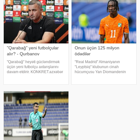
"Qarabağ" yeni futbolçular
Onun üçün 125 milyon
alır? - Qurbanov
ödədilər
"Qarabağ" heyəti gücləndirmək
"Real Madrid" Almaniyanın
üçün yeni futbolçu axtarışlarını
"Leyptsiq" klubunun cinah
davam etdirir. KONKRET.azxəbər
hücumçusu Yan Diomandenin
verir ki, bunu Ağdam təmsilçisinin
transferini elan edib. xəbər verir
baş məşqçisi Qurban Qurbanov
ki, futbolçu ilə 2033-cü ilə qədər
Kiyev "Dinamo"su ilə UEFA
müqavilə imzalanıb. Məlumata
Konfrans Liqasını
görə, Diomandenin transfe