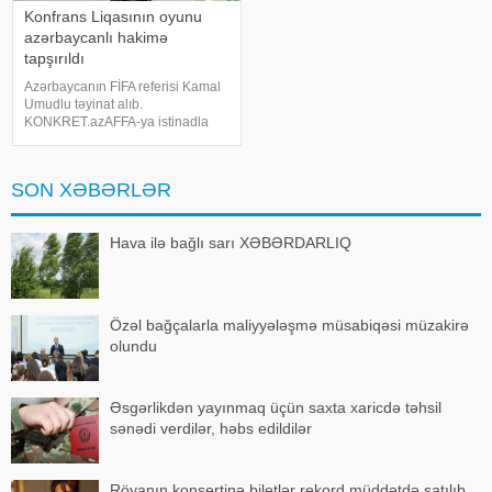
Konfrans Liqasının oyunu
azərbaycanlı hakimə
tapşırıldı
Azərbaycanın FİFA referisi Kamal
Umudlu təyinat alıb.
KONKRET.azAFFA-ya istinadla
xəbər verir ki, o, UEFA Konfrans
Liqasının II təsnifat mərhələsinin
cavab oyunu çərçivəsində
SON XƏBƏRLƏR
keçiriləcək "Dinamo Siti"
(Albaniya
Hava ilə bağlı sarı XƏBƏRDARLIQ
Özəl bağçalarla maliyyələşmə müsabiqəsi müzakirə
olundu
Əsgərlikdən yayınmaq üçün saxta xaricdə təhsil
sənədi verdilər, həbs edildilər
Röyanın konsertinə biletlər rekord müddətdə satılıb