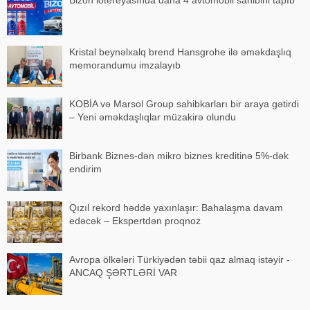
Kristal beynəlxalq brend Hansgrohe ilə əməkdaşlıq
memorandumu imzalayıb
KOBİA və Marsol Group sahibkarları bir araya gətirdi
– Yeni əməkdaşlıqlar müzakirə olundu
Birbank Biznes-dən mikro biznes kreditinə 5%-dək
endirim
Qızıl rekord həddə yaxınlaşır: Bahalaşma davam
edəcək – Ekspertdən proqnoz
Avropa ölkələri Türkiyədən təbii qaz almaq istəyir -
ANCAQ ŞƏRTLƏRİ VAR