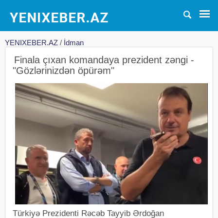
YENIXEBER.AZ
/
İdman
Finala çıxan komandaya prezident zəngi -
"Gözlərinizdən öpürəm"
Türkiyə Prezidenti Rəcəb Tayyib Ərdoğan