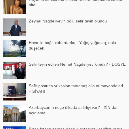
bitdi
Zeynal Nağdəliyevin oğlu səfir təyin olundu
Hava ilə bağlı xəbərdarlıq - Yağış yağacaq, dolu
düşəcək
Səfir təyin edilən Nemət Nağdəliyev kimdir? - DOSYE
Səfir postuna yüksələn tanınmış ailə nümayəndələri
– SİYAHI
Azərbaycanın neçə ölkədə səfirliyi var? - XİN-dən
açıqlama
Bizon lotereyasında daha 4 avtomobil sahibini tapıb