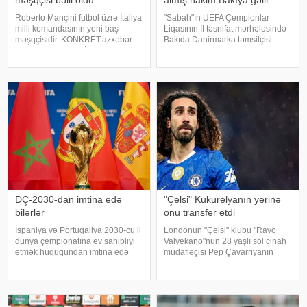
Roberto Mançini futbol üzrə İtaliya
"Sabah"ın UEFA Çempionlar
milli komandasının yeni baş
Liqasının II təsnifat mərhələsində
məşqçisidir. KONKRET.azxəbər
Bakıda Danirmarka təmsilçisi
verir ki, bu barədə İtaliya Futbol
"Orxus"a qarşı keçirəcəyi cavab
Federasiyasının prezidenti
oyununa hakim təyinatları
Covanni Malaqo ölkə mediasına
açıqlanıb. KONKRET.azazərtac-a
açıqlamadanda deyib. Qeyd edək
istinadən xəbər veri
ki, 6
DÇ-2030-dan imtina edə
"Çelsi" Kukurelyanın yerinə
bilərlər
onu transfer etdi
İspaniya və Portuqaliya 2030-cu il
Londonun "Çelsi" klubu "Rayo
dünya çempionatına ev sahibliyi
Valyekano"nun 28 yaşlı sol cinah
etmək hüququndan imtina edə
müdafiəçisi Pep Çavarriyanın
bilər. xəbər verir ki, bu barədə "El
transferini rəsmiləşdirməyə çox
Espanol" nəşri məlumat yayıb.
yaxındır. xəbər verir ki, bu barədə
Məlumata görə, İspaniya Krallığı
İspaniyanın "Marca" nəşri məluma
Futbol Federasiyas