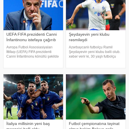
UEFA FIFA prezidenti Canni
Şeydayevin yeni klubu
İnfantinonu istefaya çağırıb
rəsmiləşdi
Avropa Futbol Assosiasiyaları
Azərbaycanlı futbolçu Ramil
İttifaqı (UEFA) FIFA prezidenti
Şeydayevin yeni klubu bəlli olub.
Canni İnfantinonu könüllü şəkildə
xəbər verir ki, 30 yaşlı futbolçu
istefa verməyə çağırıb. xəbər verir
Rusiyanın 1-ci liqa təmsilçisi
ki, bu barədə "The Telegraph"
"Soçi" klubuna transfer olunub.
nəşri məlumat yayıb. Məlumata
Tərəflər arasında 2026/2027
görə, UEFA rəhbər
mövsümünün sonunadək qüvvəd
İtaliya millisinin yeni baş
Futbol çempionatına təyinat
məşqçisi bəlli oldu
almış hakim Bakıya gəlir