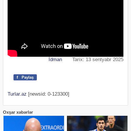
İdman
Tarix: 13 sentyabr 2025
f
Paylaş
Turlar.az
[newsid: 0-123300]
Oxşar xəbərlər