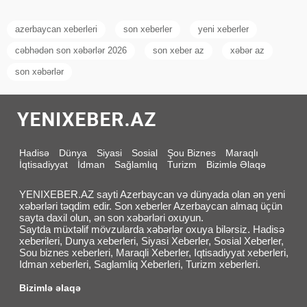
azerbaycan xeberleri
son xeberler
yeni xeberler
cəbhədən son xəbərlər 2026
son xeber az
xəbər az
son xəbərlər
Hadisə
Dünya
Siyasi
Sosial
Şou Biznes
Maraqlı
İqtisadiyyat
İdman
Sağlamlıq
Turizm
Bizimlə Əlaqə
YENIXEBER.AZ sayti Azerbaycan və dünyada olan ən yeni
xəbərləri təqdim edir. Son xeberler Azerbaycan almaq üçün
sayta daxil olun, ən son xəbərləri oxuyun.
Saytda müxtəlif mövzularda xəbərlər oxuya bilərsiz. Hadisə
xeberileri, Dunya xeberleri, Siyasi Xeberler, Sosial Xeberler,
Sou biznes xeberleri, Maraqli Xeberler, Iqtisadiyyat xeberleri,
Idman xeberleri, Saglamliq Xeberleri, Turizm xeberleri.
Bizimlə əlaqə