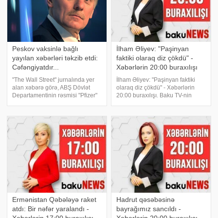
Peskov vaksinlə bağlı
İlham Əliyev: "Paşinyan
yayılan xəbərləri təkzib etdi:
faktiki olaraq diz çökdü" -
Cəfəngiyatdır...
Xəbərlərin 20:00 buraxılışı
"The Wall Street" jurnalında yer
İlham Əliyev: "Paşinyan faktiki
alan xəbərə görə, ABŞ Dövlət
olaraq diz çökdü" - Xəbərlərin
Departamentinin rəsmisi "Pfizer"
20:00 buraxılışı. Baku TV-nin
və "Moderna" tərəfindən
canlı yayımında xəbər vaxtıdır.
hazırlanan peyvəndləri gözdən
"Nikol Paşinyan faktiki olaraq diz
salmaq üçün Rusiya kəşfiyyat
çökdü və bütün şərtləri qəbul
xidmətinin təlimat
etdi" - Preziden
Ermənistan Qəbələyə raket
Hadrut qəsəbəsinə
atdı: Bir nəfər yaralandı -
bayrağımız sancıldı -