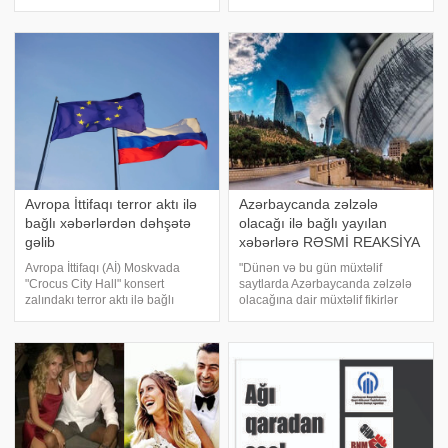
gözlənilən açıqlama gəlib. .
şəhərinə gedərək, "Mülki
xəbər verir ki, bu gün səhər
müqavilə" partiyasının təşəbbüs
saatlarında bütün xəbər
qrupunun iclasında iştirak edib.
saytlarında yayıla
Paşinyan 5 saat qapalı şəraitdə
öz partiya üzvlər
Avropa İttifaqı terror aktı ilə
Azərbaycanda zəlzələ
bağlı xəbərlərdən dəhşətə
olacağı ilə bağlı yayılan
gəlib
xəbərlərə RƏSMİ REAKSİYA
Avropa İttifaqı (Aİ) Moskvada
"Dünən və bu gün müxtəlif
"Crocus City Hall" konsert
saytlarda Azərbaycanda zəlzələ
zalındakı terror aktı ilə bağlı
olacağına dair müxtəlif fikirlər
xəbərlərdən şoka düşüb və
səsləndirilməsindən sonra bizə
dəhşətə gəlib.
vətəndaşlar tərəfindən çoxsaylı
KONKRET.azxəbər verir ki, bu
müraciətlər edilib. Məlumat üçün
barədə Aİ-nin xarici siyasət və
bildirmək istəyirəm ki, bu
təhlükəsizlik məsələlər
açıqlamalar