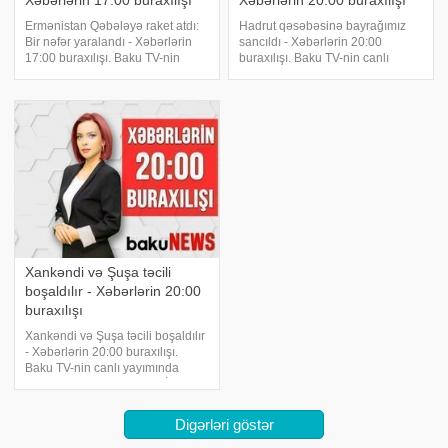
Xəbərlərin 17:00 buraxılışı
Xəbərlərin 20:00 buraxılışı
Ermənistan Qəbələyə raket atdı:
Hadrut qəsəbəsinə bayrağımız
Bir nəfər yaralandı - Xəbərlərin
sancıldı - Xəbərlərin 20:00
17:00 buraxılışı. Baku TV-nin
buraxılışı. Baku TV-nin canlı
canlı yayımında xəbər vaxtıdır.
yayımında xəbər vaxtıdır. - Hadrut
İlham Əliyev: "Türkiyə və
işğaldan azad edildi. Bu
Azərbaycanla münasibətləri
mövqenin strateji əhəmiyyətindən
normallaşdırmadan Ermənistanın
hərbi mütəxəssislər danışacaq….
gələcəy
- Fövqəlad
Xankəndi və Şuşa təcili
boşaldılır - Xəbərlərin 20:00
buraxılışı
Xankəndi və Şuşa təcili boşaldılır
- Xəbərlərin 20:00 buraxılışı.
Baku TV-nin canlı yayımında
xəbər vaxtıdır. - Prezident İlham
Əliyev TRT HABER kanalına
müsahibə verib. - Vaqram
Digərləri göstər
Poqosyan: "Erməni hərbi