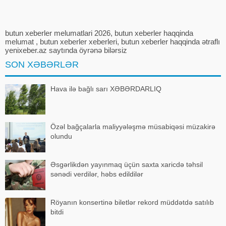
birləşmələr
butun xeberler melumatlari 2026, butun xeberler haqqinda
melumat , butun xeberler xeberleri, butun xeberler haqqinda ətraflı
yenixeber.az saytında öyrənə bilərsiz
SON XƏBƏRLƏR
Hava ilə bağlı sarı XƏBƏRDARLIQ
Özəl bağçalarla maliyyələşmə müsabiqəsi müzakirə
olundu
Əsgərlikdən yayınmaq üçün saxta xaricdə təhsil
sənədi verdilər, həbs edildilər
Röyanın konsertinə biletlər rekord müddətdə satılıb
bitdi