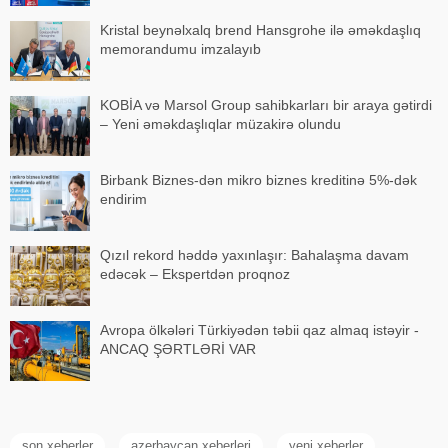
Kristal beynəlxalq brend Hansgrohe ilə əməkdaşlıq
memorandumu imzalayıb
KOBİA və Marsol Group sahibkarları bir araya gətirdi
– Yeni əməkdaşlıqlar müzakirə olundu
Birbank Biznes-dən mikro biznes kreditinə 5%-dək
endirim
Qızıl rekord həddə yaxınlaşır: Bahalaşma davam
edəcək – Ekspertdən proqnoz
Avropa ölkələri Türkiyədən təbii qaz almaq istəyir -
ANCAQ ŞƏRTLƏRİ VAR
son xeberler
azerbaycan xeberleri
yeni xeberler