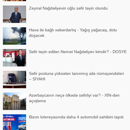
Zeynal Nağdəliyevin oğlu səfir təyin olundu
Hava ilə bağlı xəbərdarlıq - Yağış yağacaq, dolu
düşəcək
Səfir təyin edilən Nemət Nağdəliyev kimdir? - DOSYE
Səfir postuna yüksələn tanınmış ailə nümayəndələri
– SİYAHI
Azərbaycanın neçə ölkədə səfirliyi var? - XİN-dən
açıqlama
Bizon lotereyasında daha 4 avtomobil sahibini tapıb