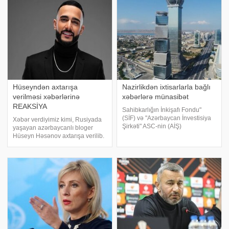
tarixlərində keçərlidir. Qeyd edək
Zəngəzur dəhlizi layihəsində
ki, "Saloğlu mebel"i
roluna dair yayılan xəbərlərə
münasibət bildirib. O
Hüseyndən axtarışa
Nazirlikdən ixtisarlarla bağlı
verilməsi xəbərlərinə
xəbərlərə münasibət
REAKSİYA
Sahibkarlığın İnkişafı Fondu"
(SİF) və "Azərbaycan İnvestisiya
Xəbər verdiyimiz kimi, Rusiyada
Şirkəti" ASC-nin (AİŞ)
yaşayan azərbaycanlı bloger
əməkdaşları ixtisara salınmır və
Hüseyn Həsənov axtarışa verilib.
onlar fəaliyyətlərini Azərbaycan
-a istinadən xəbər verir ki, məsələ
Biznesinin İnkişafı Fondunda
ilə bağlı bloger sosial şəbəkədə
davam etdirəcəklər. xəbə
bunları bildirib:. "Dostlar,
narahatlığınıza və səmim