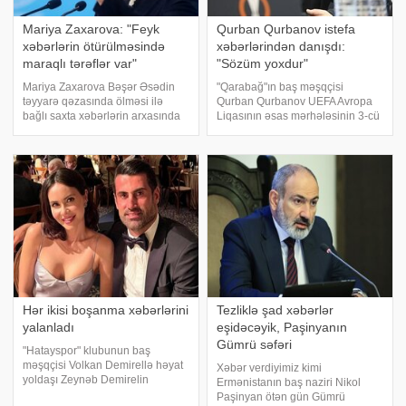
Mariya Zaxarova: "Feyk
Qurban Qurbanov istefa
xəbərlərin ötürülməsində
xəbərlərindən danışdı:
maraqlı tərəflər var"
"Sözüm yoxdur"
Mariya Zaxarova Bəşər Əsədin
"Qarabağ"ın baş məşqçisi
təyyarə qəzasında ölməsi ilə
Qurban Qurbanov UEFA Avropa
bağlı saxta xəbərlərin arxasında
Liqasının əsas mərhələsinin 3-cü
Suriyada xaosun yaranmasında
turunda "Ayaks" 0:3 hesabı ilə
maraqlı ölkələrin xidmətlərinin
uduzduqları oyundan sonra
olduğunu bildirib. xəbər verir ki,
mətbuat konfransında iştirak
bu barədə TASS məlumat verib:
edib. . qafqazinfo-ya istinadə
"Bu
Hər ikisi boşanma xəbərlərini
Tezliklə şad xəbərlər
yalanladı
eşidəcəyik, Paşinyanın
Gümrü səfəri
"Hatayspor" klubunun baş
məşqçisi Volkan Demirellə həyat
Xəbər verdiyimiz kimi
yoldaşı Zeynəb Demirelin
Ermənistanın baş naziri Nikol
boşanma xəbərinin ardından
Paşinyan ötən gün Gümrü