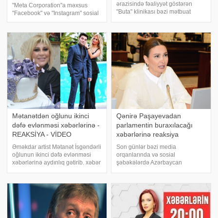
ərazisində fəaliyyət göstərən
"Meta Corporation"a məxsus
"Buta" klinikası bəzi mətbuat
"Facebook" və "Instagram" sosial
orqanlarında klinikanın
şəbəkələrinin istifadəçiləri üçün
fəaliyyətinin dayandırılması ilə
əlçatmaz olacaq.
bağlı yayılan iddialara münasibət
KONKRET.azxarici KİV-ə
bildirib. AZXEBER.VOM xəbər
istinadən xəbər verir ki, b
veri
Mətanətdən oğlunu ikinci
Qənirə Paşayevadan
dəfə evlənməsi xəbərlərinə -
parlamentin buraxılacağı
REAKSİYA - VİDEO
xəbərlərinə reaksiya
Əməkdar artist Mətanət İsgəndərli
Son günlər bəzi media
oğlunun ikinci dəfə evlənməsi
orqanlarında və sosial
xəbərlərinə aydınlıq gətirib. xəbər
şəbəkələrdə Azərbaycan
verir ki, "10-da görüşək"
Respublikası Konstitusiyasına
proqramına qonaq olan sənətçi
yaxın vaxtlarda dəyişiklik
yayılan məlumatların əsassız
edilməsi məqsədi ilə referendium
olduğunu bildirib. İfaçı
keçiriləcəyi, habelə Milli Məclisin
təkrarən buraxılacağı barəd