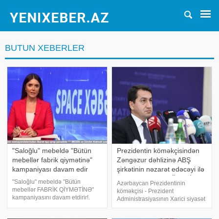
BUTUN XEBERLER
"Saloğlu" mebeldə "Bütün
Prezidentin köməkçisindən
mebellər fabrik qiymətinə"
Zəngəzur dəhlizinə ABŞ
kampaniyası davam edir
şirkətinin nəzarət edəcəyi ilə
bağlı xəbərlərə MÜNASİBƏT
"Saloğlu" mebeldə "Bütün
Azərbaycan Prezidentinin
mebellər FABRİK QİYMƏTİNƏ"
köməkçisi - Prezident
kampaniyasını davam etdirir!.
Administrasiyasının Xarici siyasət
Kampaniya yalnız nağd alışlara
məsələləri şöbəsinin müdiri
şamil olunur və 20-28 iyul
Hikmət Hacıyev ABŞ şirkətinin