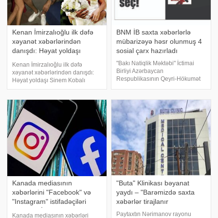
Kenan İmirzalıoğlu ilk dəfə
BNM İB saxta xəbərlərlə
xəyanət xəbərlərindən
mübarizəyə həsr olunmuş 4
danışdı: Həyat yoldaşı
sosial çarx hazırladı
Sinem Kobalı aldadıb? -
"Bakı Natiqlik Məktəbi" İctimai
Kenan İmirzalıoğlu ilk dəfə
FOTO
Birliyi Azərbaycan
xəyanət xəbərlərindən danışdı:
Respublikasının Qeyri-Hökumət
Həyat yoldaşı Sinem Kobalı
Təşkilatlarına Dövlət Dəstəyi
aldadıb? - FOTO. Məşhur türkiyəli
Agentliyi tərəfindən
aktyor Kenan İmirzalıoğlu sosial
maliyyələşdirilən "Vətəndaş
mediada gündəmə gələn həyat
cəmiyyəti və media
yoldaşı Sinem Kobalı aldatdığı
nümayəndələri üçün saxta
iddiaların
xəbərlərl
Kanada mediasının
"Buta" Klinikası bəyanat
xəbərlərini "Facebook" və
yaydı – "Barəmizdə saxta
"Instagram" istifadəçiləri
xəbərlər tirajlanır
OXUYA BİLMƏYƏCƏK
Paytaxtın Nərimanov rayonu
Kanada mediasının xəbərləri