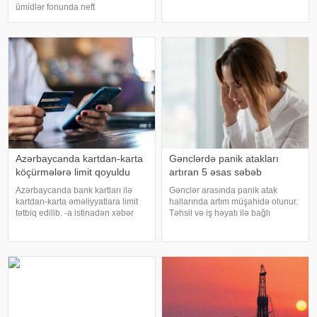
gəliblər. xəbər verir ki, bu barədə
ümidlər fonunda neft
energetika naziri Pərviz Şahbazov
qiymətlərində kəskin ucuzlaşma
"X" sosial şəbəkəsindəki
qeydə alınıb. xəbər verir ki,
hesabında yazıb. "İstanbuld
avqustun 4-ü səhər ticarətində
"Brent" markalı neftin oktyabr
fyuçersini
Azərbaycanda kartdan-karta
Gənclərdə panik atakları
köçürmələrə limit qoyuldu
artıran 5 əsas səbəb
Azərbaycanda bank kartları ilə
Gənclər arasında panik atak
kartdan-karta əməliyyatlara limit
hallarında artım müşahidə olunur.
tətbiq edilib. -a istinadən xəbər
Təhsil və iş həyatı ilə bağlı
verir ki, Azərbaycan Mərkəzi Bankı
təzyiqlər, sosial media təsiri, qeyri-
və kommersiya bankları arasında
müəyyən gələcək narahatlığı,
əldə edilmiş razılığa əsasən
yuxu pozuntuları və gündəlik
ölkədə kartla əməliyyatlar
stress bu problemin əsas
səbəblər