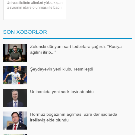
Universitetinin alimləri yüksək qan
təzyiqinin idarə olunması ilə bağlı
yeni araşdırma aparıblar. " "a
istinadla xəbər verir ki, tədqiqatın
nəticələrinə görə, yalnız duzun
(natriumun) qəbulun
SON XƏBƏRLƏR
Zelenski dünyanı sərt tədbirlərə çağırdı: "Rusiya
ağılını itirib..."
Şeydayevin yeni klubu rəsmiləşdi
Unibankda yeni sədr təyinatı oldu
Hörmüz boğazının açılması üzrə danışıqlarda
irəliləyiş əldə olundu