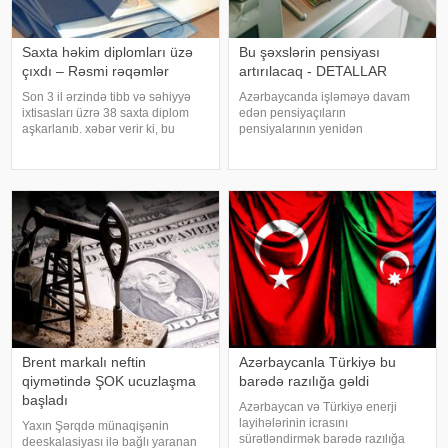
Saxta həkim diplomları üzə
Bu şəxslərin pensiyası
çıxdı – Rəsmi rəqəmlər
artırılacaq - DETALLAR
Son 3 il ərzində tibb və səhiyyə
Azərbaycanda işləməyə davam
ixtisasları üzrə 38 saxta diplom
edən pensiyaçıların
aşkarlanıb. xəbər verir ki, bu
pensiyalarının yenidən
barədə məlumat Təhsildə
hesablanması prosesi avtomatik
Keyfiyyət Təminatı Agentliyi
qaydada davam edir. Əmək və
(TKTA) 2026-cı ilin II rübü üzrə
Əhalinin Sosial Müdafiəsi
elektron bülletenində əks olunub.
Nazirliyinin məlumatına görə, artıq
Agentliyi
1300-dən çox şəxsin pensiyas
Brent markalı neftin
Azərbaycanla Türkiyə bu
qiymətində ŞOK ucuzlaşma
barədə razılığa gəldi
başladı
Azərbaycan və Türkiyə enerji
layihələrinin icrasını
Yaxın Şərqdə münaqişənin
sürətləndirmək barədə razılığa
deeskalasiyası ilə bağlı yaranan