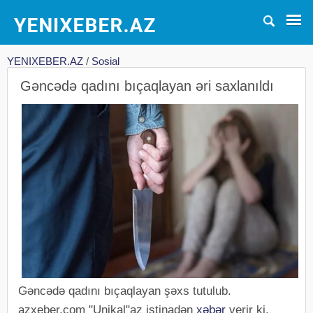
YENIXEBER.AZ
/
Sosial
Gəncədə qadını bıçaqlayan əri saxlanıldı
Gəncədə qadını bıçaqlayan şəxs tutulub.
azxeber.com "Unikal"az istinadən
xəbər
verir ki,