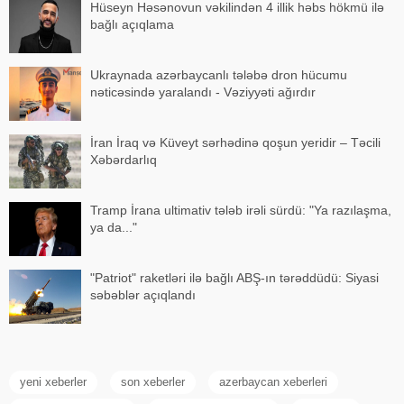
Hüseyn Həsənovun vəkilindən 4 illik həbs hökmü ilə
bağlı açıqlama
Ukraynada azərbaycanlı tələbə dron hücumu
nəticəsində yaralandı - Vəziyyəti ağırdır
İran İraq və Küveyt sərhədinə qoşun yeridir – Təcili
Xəbərdarlıq
Tramp İrana ultimativ tələb irəli sürdü: "Ya razılaşma,
ya da..."
"Patriot" raketləri ilə bağlı ABŞ-ın tərəddüdü: Siyasi
səbəblər açıqlandı
yeni xeberler
son xeberler
azerbaycan xeberleri