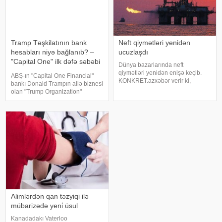
Tramp Təşkilatının bank
Neft qiymətləri yenidən
hesabları niyə bağlanıb? –
ucuzlaşdı
"Capital One" ilk dəfə səbəbi
Dünya bazarlarında neft
açıqladı
qiymətləri yenidən enişə keçib.
ABŞ-ın "Capital One Financial"
KONKRET.azxəbər verir ki,
bankı Donald Trampın ailə biznesi
birjalarda aparılan ticarət zamanı
olan "Trump Organization"
"Brent" markalı neftin bir barreli
tərəfindən qaldırılan iddiaya
83,82 dollara, WTI (yüngül)
cavab verərək, şirkətin bank
markalı neftin bir barreli is
hesablarının siyasi səbəblərlə
deyil, çirkli pulları
Alimlərdən qan təzyiqi ilə
mübarizədə yeni̇ üsul
Kanadadakı Vaterloo