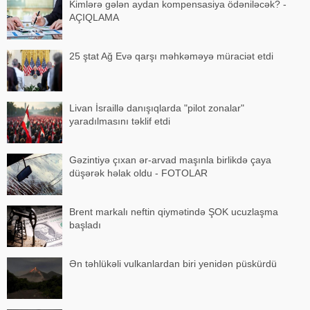
Kimlərə gələn aydan kompensasiya ödəniləcək? -
AÇIQLAMA
25 ştat Ağ Evə qarşı məhkəməyə müraciət etdi
Livan İsraillə danışıqlarda "pilot zonalar"
yaradılmasını təklif etdi
Gəzintiyə çıxan ər-arvad maşınla birlikdə çaya
düşərək həlak oldu - FOTOLAR
Brent markalı neftin qiymətində ŞOK ucuzlaşma
başladı
Ən təhlükəli vulkanlardan biri yenidən püskürdü