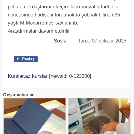
polis əməkdaşlarının keçirdikləri müvafiq tədbirlər
nəticəsində hadisəni törətməkdə şübhəli bilinən 35
yaşlı M.Məhərrəmov saxlanılıb.
Araşdırmalar davam etdirilir
Sosial
Tarix: 07 dekabr 2025
f
Paylaş
Kurslar.az kurslar
[newsid: 0-123300]
Oxşar xəbərlər