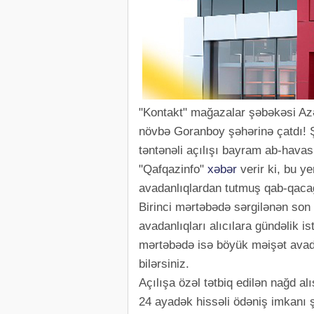
"Kontakt" mağazalar şəbəkəsi Az
növbə Goranboy şəhərinə çatdı! 
təntənəli açılışı bayram ab-havas
"Qafqazinfo"
xəbər
verir ki, bu y
avadanlıqlardan tutmuş qab-qacağa
Birinci mərtəbədə sərgilənən son m
avadanlıqları alıcılara gündəlik i
mərtəbədə isə böyük məişət avadan
bilərsiniz.
Açılışa özəl tətbiq edilən nağd a
24 ayadək hissəli ödəniş imkanı 