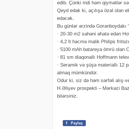
edib. Çünki indi həm qiymətlər sə
Qeyd edək ki, açılışa özəl olan e
edəcək.
Bu günlər ərzində Goranboydakı 
· 20-30 m2 sahəni əhatə edən Ho
· 4,2 lt həcmə malik Philips frit
· 5100 mAh batareya ömrü olan 
· 81 sm diaqonallı Hoffmann tele
· Seramik və şüşə materiallı 12 
almaq mümkündür.
Odur ki, siz də həm sərfəli alış-
H.Əliyev prospekti – Mərkəzi Ba
bilərsiniz.
f
Paylaş