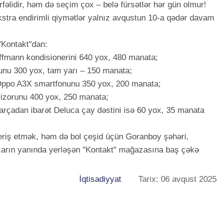
rfəlidir, həm də seçim çox – belə fürsətlər hər gün olmur!
kstra endirimli qiymətlər yalnız avqustun 10-a qədər davam
"Kontakt"dan:
ffmann kondisionerini 640 yox, 480 manata;
ozunu 300 yox, tam yarı – 150 manata;
Oppo A3X smartfonunu 350 yox, 200 manata;
vizorunu 400 yox, 250 manata;
parçadan ibarət Deluca çay dəstini isə 60 yox, 35 manata
veriş etmək, həm də bol çeşid üçün Goranboy şəhəri,
zarın yanında yerləşən "Kontakt" mağazasına baş çəkə
İqtisadiyyat
Tarix: 06 avqust 2025