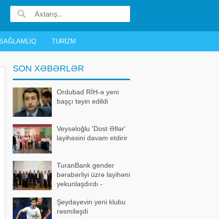
SAĞLAMLIQ
TURIZM
SON XƏBƏRLƏR
Ordubad RİH-ə yeni
başçı təyin edildi
Veysəloğlu 'Dost Əllər'
layihəsini davam etdirir
TuranBank gender
bərabərliyi üzrə layihəni
yekunlaşdırdı -
FOTOLAR
Şeydayevin yeni klubu
rəsmiləşdi