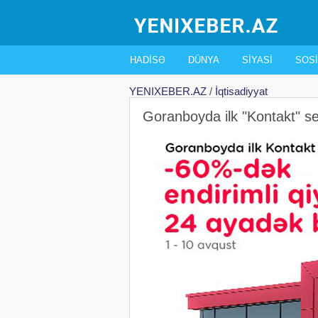
HADISƏ
DÜNYA
SIYASI
SOSI
YENIXEBER.AZ
/
İqtisadiyyat
Goranboyda ilk "Kontakt" se