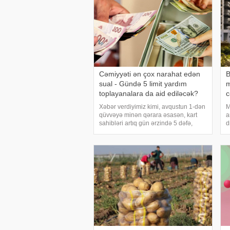
Cəmiyyəti ən çox narahat edən
B
sual - Gündə 5 limit yardım
m
toplayanalara da aid ediləcək?
c
Xəbər verdiyimiz kimi, avqustun 1-dən
M
qüvvəyə minən qərara əsasən, kart
a
sahibləri artıq gün ərzində 5 dəfə,
d
aylıq isə ümumilikdə 20 min manat
l
həcmində kartdan-karta pul köçürməsi
l
edə biləcəklər. Xatırladaq ki, son illər
a
sosia
d