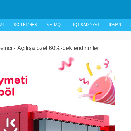
AL
ŞOU BIZNES
MARAQLI
İQTISADIYYAT
İDMAN
vinci - Açılışa özəl 60%-dək endirimlər