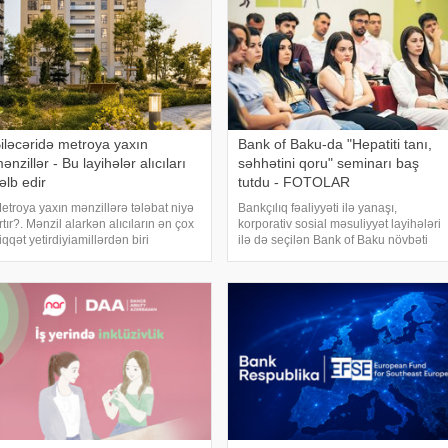
iləcəridə metroya yaxın
Bank of Baku-da "Hepatiti tanı,
ənzillər - Bu layihələr alıcıları
səhhətini qoru" seminarı baş
əlb edir
tutdu - FOTOLAR
etroya yaxın mənzillərə tələbat niyə
Bankçılıq fəaliyyəti ilə yanaşı,
rtır?. Mənzil alarkən alıcıların ən çox
korporativ sosial məsuliyyət layihələri
iqqət yetirdiyiamillərdən biri
ilə də seçilən Bank of Baku növbəti
okasiyadır. Xüsusilə metroya yaxın
maarifləndirici seminarını reallaşdırıb.
ayihələr həm gündəlikgediş-gəlişi
"İnsanın ən dəyərli kapitalı
sanlaşdırdığı, həm də gələcəkdə
sağlamlıqdır!" şüarı ilə Bank o
əyə