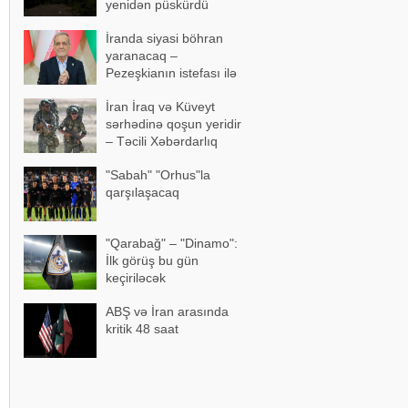
yenidən püskürdü
İranda siyasi böhran
yaranacaq –
Pezeşkianın istefası ilə
bağlı mühüm açıqlama
İran İraq və Küveyt
sərhədinə qoşun yeridir
– Təcili Xəbərdarlıq
"Sabah" "Orhus"la
qarşılaşacaq
"Qarabağ" – "Dinamo":
İlk görüş bu gün
keçiriləcək
ABŞ və İran arasında
kritik 48 saat