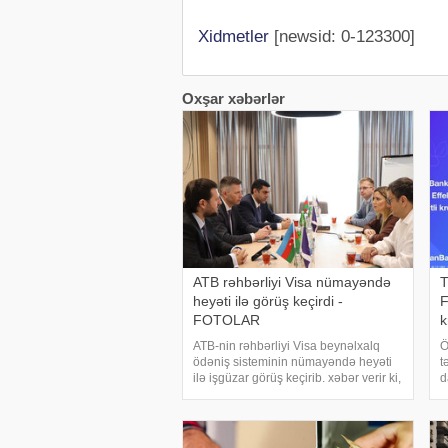
Xidmetler
[newsid: 0-123300]
Oxşar xəbərlər
ATB rəhbərliyi Visa nümayəndə
T
heyəti ilə görüş keçirdi -
F
FOTOLAR
k
ATB-nin rəhbərliyi Visa beynəlxalq
Ö
ödəniş sisteminin nümayəndə heyəti
t
ilə işgüzar görüş keçirib. xəbər verir ki,
d
görüş zamanı tərəflər ATB ilə Visa
m
arasında strateji əməkdaşlığın daha
n
da genişləndirilməsi, innovativ ödəni
c
M