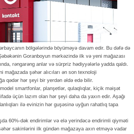
ərbaycanın bölgələrində böyüməyə davam edir. Bu dəfə də
Şəbəkənin Goranboyun mərkəzində ilk və yeni mağazası
ında, rəngarəng anlar və sürpriz hədiyyələrlə yadda qaldı.
eni mağazada şəhər alıcıları ən son texnoloji
 qədər hər şeyi bir yerdən əldə edə bilir.
odel smartfonlar, planşetlər, qulaqlıqlar, kiçik məişət
stifadə üçün lazım olan hər şeyi daha da yaxın edir. Aşağı
lıqları ilə evinizin hər guşəsinə uyğun rahatlıq tapa
lışda 60%-dək endirimlər və elə yerindəcə endirimli qiyməti
şəhər sakinlərini ilk gündən mağazaya axın etməyə vadar