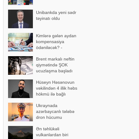
Unibankda yeni sədr
təyinatı oldu
Kimlərə gələn aydan
kompensasiya
ödəniləcək? -
AÇIQLAMA
Brent markalı neftin
qiymətində ŞOK
ucuzlaşma başladı
Hüseyn Həsənovun
vəkilindən 4 illik həbs
hökmü ilə bağlı
açıqlama
Ukraynada
azərbaycanlı tələbə
dron hücumu
nəticəsində yaralandı -
Ən təhlükəli
Vəziyyəti ağırdır
vulkanlardan biri