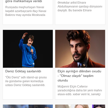
görə məhkəməyə verildi
Əməkdar artist Elnarə
Abdullayevanın qardaşı dünyasını
Rusiyada məşhurlaşan Nəvai
dəyişib. Bu barədə Elnarə
ləqəbli azərbaycanlı ifaçı Nəvai
Abdullayeva sosial şəbəkə
Bəkirov may ayında Moskvada
hesabında yazıb. O, kədərini bu
baş vermiş yol-nəqliyyat
sözlərlə ifadə edib:. "Bəzən insan
hadisəsindən sonra şəhər
elə bir itki yaşayır ki, onu heç bir
infrastrukturuna vurulan zərərə
söz ifad
görə məhkəməyə verilib. Bu
barədə TASS məlumat yayıb
Dəniz Göktaş saxlanıldı
Elçin ayrılığın dilindən oxudu
- "Olmaz olaydı" təqdim
"Ölü Dəniz" adlı stand-up şousu
olundu
ilə gündəmə gələn komediya
ustası Dəniz Göktaş saxlanılıb.
Müğənni Elçin Cəfərov
xəbər verir ki, Türkiyəli komediya
yaradıcılığına daha bir yeni mahnı
ustası Dəniz Göktaş xarici ölkəyə
əlavə edib. xəbər verir ki, sənətçi
səfərdən İstanbula qayıdarkən
bu dəfə "Olmaz olaydı" adlı
hava limanında paspor
mahnısını dinləyicilərin ixtiyarına
verib. . Bəstənin sözləri Rafael