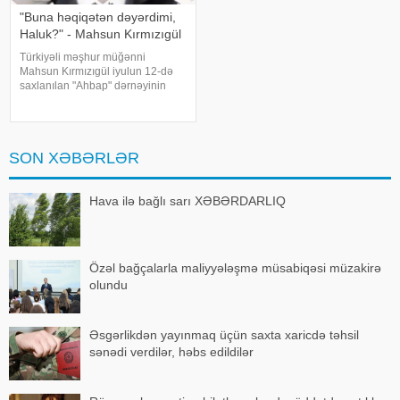
"Buna həqiqətən dəyərdimi,
Haluk?" - Mahsun Kırmızıgül
Türkiyəli məşhur müğənni
Mahsun Kırmızıgül iyulun 12-də
saxlanılan "Ahbap" dərnəyinin
sədri, tanınmış müğənni Haluk
Leventlə bağlı paylaşım edib.
xəbər verir ki, Mahsun instaqram
hesabında bir zamanlar ən yaxı
SON XƏBƏRLƏR
Hava ilə bağlı sarı XƏBƏRDARLIQ
Özəl bağçalarla maliyyələşmə müsabiqəsi müzakirə
olundu
Əsgərlikdən yayınmaq üçün saxta xaricdə təhsil
sənədi verdilər, həbs edildilər