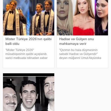
Şabanova, musiqisi is
Mister Türkiye 2026'nın qalibi
Hadise və Gülşen onu
bəlli oldu
məhkəməyə verir
"Mister Türkiye 2026"
"Qızımın bu hala düşməsinin
müsabiqəsinin qalibi açıqlanıb.
səbəbi Hadise və Gülşendir"
xarici mətbuata istinadən xəbər
deyən müğənni Umut Akyürekə
verir ki, 30 iştirakçının mübarizə
Gülşen və Hadise məhkəmə
apardığı finalda Rizenin Ardeşen
iddiası qaldırıblar. Hadise və
rayonundan olan Doğukan
Gülşeni hədəf alan açıqlamalarını
Navdar birinci olaraq "Miste
davam etdirən Akyürek "Mən
Hadisən