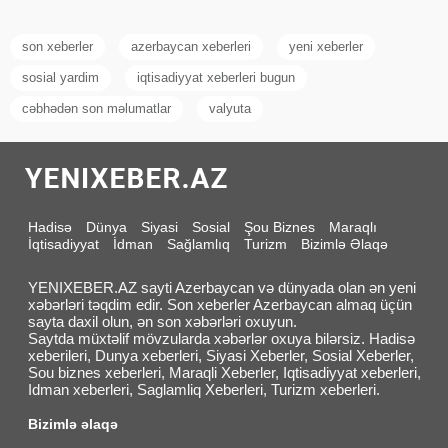
son xeberler
azerbaycan xeberleri
yeni xeberler
sosial yardim
iqtisadiyyat xeberleri bugun
cəbhədən son məlumatlar
valyuta
Hadisə
Dünya
Siyasi
Sosial
Şou Biznes
Maraqlı
İqtisadiyyat
İdman
Sağlamlıq
Turizm
Bizimlə Əlaqə
YENIXEBER.AZ sayti Azerbaycan və dünyada olan ən yeni
xəbərləri təqdim edir. Son xeberler Azerbaycan almaq üçün
sayta daxil olun, ən son xəbərləri oxuyun.
Saytda müxtəlif mövzularda xəbərlər oxuya bilərsiz. Hadisə
xeberileri, Dunya xeberleri, Siyasi Xeberler, Sosial Xeberler,
Sou biznes xeberleri, Maraqli Xeberler, Iqtisadiyyat xeberleri,
Idman xeberleri, Saglamliq Xeberleri, Turizm xeberleri.
Bizimlə əlaqə