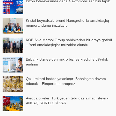
Bizon lotereyasında daha 4 avtomobil sahibini tapıb
Kristal beynəlxalq brend Hansgrohe ilə əməkdaşlıq
memorandumu imzalayıb
KOBİA və Marsol Group sahibkarları bir araya gətirdi
– Yeni əməkdaşlıqlar müzakirə olundu
Birbank Biznes-dən mikro biznes kreditinə 5%-dək
endirim
Qızıl rekord həddə yaxınlaşır: Bahalaşma davam
edəcək – Ekspertdən proqnoz
Avropa ölkələri Türkiyədən təbii qaz almaq istəyir -
ANCAQ ŞƏRTLƏRİ VAR