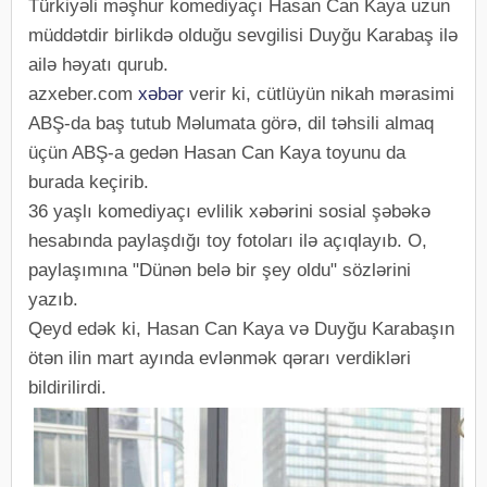
Türkiyəli məşhur komediyaçı Hasan Can Kaya uzun
müddətdir birlikdə olduğu sevgilisi Duyğu Karabaş ilə
ailə həyatı qurub.
azxeber.com
xəbər
verir ki, cütlüyün nikah mərasimi
ABŞ-da baş tutub Məlumata görə, dil təhsili almaq
üçün ABŞ-a gedən Hasan Can Kaya toyunu da
burada keçirib.
36 yaşlı komediyaçı evlilik xəbərini sosial şəbəkə
hesabında paylaşdığı toy fotoları ilə açıqlayıb. O,
paylaşımına "Dünən belə bir şey oldu" sözlərini
yazıb.
Qeyd edək ki, Hasan Can Kaya və Duyğu Karabaşın
ötən ilin mart ayında evlənmək qərarı verdikləri
bildirilirdi.