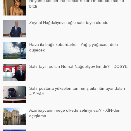
Röyanın konsertinə biletlər rekord müddətdə satılıb
bitdi
Zeynal Nağdəliyevin oğlu səfir təyin olundu
Hava ilə bağlı xəbərdarlıq - Yağış yağacaq, dolu
düşəcək
Səfir təyin edilən Nemət Nağdəliyev kimdir? - DOSYE
Səfir postuna yüksələn tanınmış ailə nümayəndələri
– SİYAHI
Azərbaycanın neçə ölkədə səfirliyi var? - XİN-dən
açıqlama