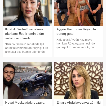
Kızılcık Şerbeti' serialının
Aygün Kazımova Röyagilə
aktrisası Ece İrtemin ölüm
qonaq getdi
səbəbi açıqlandı
Xalq artisti Aygün Kazımova
həmkarı Röya Ayxanın evində
"Kızılcık Şerbeti" serialında Işıl
qonaq olub. xəbər verir ki, bu
obrazını canlandıran 28 yaşlı türk
barədə müğənni Kazım Can
aktrisası Ece İrtemin ölümünün
instaqram hesabında paylaşım
rəsmi səbəbi məlum olub. Bu
edib. Görüntülər qısa müddətdə
barədə Demirören Haber Ajansı
izləyicilərin marağına səbəb olub
(DHA) Türkiyə Məhkəmə-Tibb
İnstitutunun rəyinə istinadə
Nəvai Moskvadakı qəzaya
Elnarə Abdullayevaya ağır itki