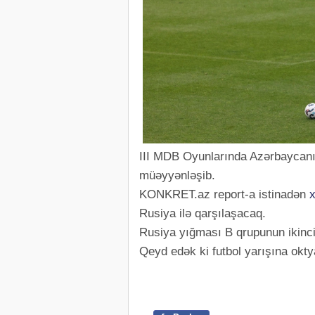
III MDB Oyunlarında Azərbaycanın 
müəyyənləşib.
KONKRET.az report-a istinadən
Rusiya ilə qarşılaşacaq.
Rusiya yığması B qrupunun ikinci
Qeyd edək ki futbol yarışına okt