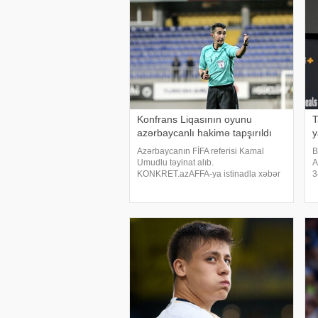
Musayev ikinc
Konfrans Liqasının oyunu
T
azərbaycanlı hakimə tapşırıldı
y
Azərbaycanın FİFA referisi Kamal
B
Umudlu təyinat alıb.
A
KONKRET.azAFFA-ya istinadla xəbər
3
verir ki, o, UEFA Konfrans Liqasının II
K
təsnifat mərhələsinin cavab oyunu
U
çərçivəsində keçiriləcək "Dinamo Siti"
i
(Albaniya
n