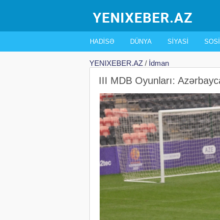
HADISƏ
DÜNYA
SIYASI
SOSI
YENIXEBER.AZ
/
İdman
III MDB Oyunları: Azərbayca