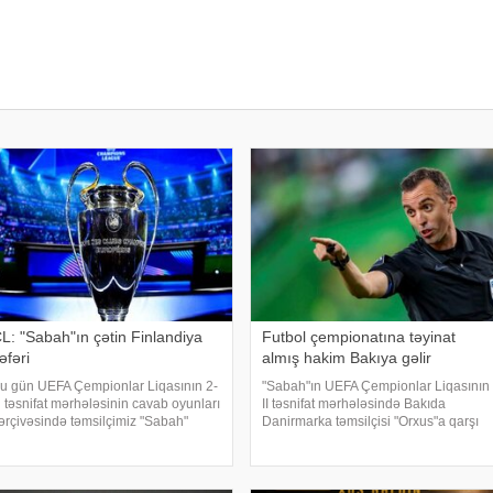
L: "Sabah"ın çətin Finlandiya
Futbol çempionatına təyinat
əfəri
almış hakim Bakıya gəlir
u gün UEFA Çempionlar Liqasının 2-
"Sabah"ın UEFA Çempionlar Liqasının
i təsnifat mərhələsinin cavab oyunları
II təsnifat mərhələsində Bakıda
ərçivəsində təmsilçimiz "Sabah"
Danirmarka təmsilçisi "Orxus"a qarşı
əfərdə Finlandiyanın "KuPS"
keçirəcəyi cavab oyununa hakim
lubunun qonağı olacaq.
təyinatları açıqlanıb.
ONKRET.azxəbər verir ki,
KONKRET.azazərtac-a istinadən
inlandiyanı
xəbər veri