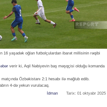
16 yaşadək oğlan futbolçulardan ibarət millisinin rəqibi
xəbər
verir ki, Aqil Nəbiyevin baş məşqçisi olduğu komanda
 matçında Özbəkistanı 2:1 hesabı ilə məğlub edib.
yabrın 4-də yekun vurulacaq.
İdman
Tarix: 01 oktyabr 2025