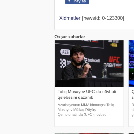
f
Paylaş
Xidmetler
[newsid: 0-123300]
Oxşar xəbərlər
Tofiq Musayev UFC-də növbəti
Ç
qələbəsini qazanıb
s
Azərbaycanın MMA idmançısı Tofiq
B
Musayev Mütləq Döyüş
c
Çempionatında (UFC) növbəti
ç
qələbəsini qazanıb. -ınməlumatına
s
görə, o, Serbiyanın paytaxtı
k
Belqraddakı turnirdə slovakiyalı
K
Lyudovit Kleynlə üz-üzə gəlib. T.
F