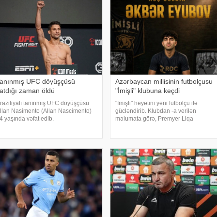
anınmış UFC döyüşçüsü
Azərbaycan millisinin futbolçusu
atdığı zaman öldü
"İmişli" klubuna keçdi
raziliyalı tanınmış UFC döyüşçüsü
"İmişli" heyətini yeni futbolçu ilə
llan Nasimento (Allan Nascimento)
gücləndirib. Klubdan -a verilən
4 yaşında vəfat edib.
məlumata görə, Premyer Liqa
ONKRET.azxəbər verir ki, bu barədə
təmsilçisi 20 yaşlı mərkəz müdafiəçisi
FC məlumat yayıb. Bildirilib ki,
Əkbər Eyubovu mövsümün
dmançı yatdığı zamanı ürək tutması
sonunadək icarə əsasında heyətinə
əticəsində həyatını itirib
qatıb. Ötən mövsüm