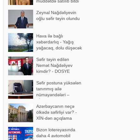
müddətdə satılıb bitdi
Zeynal Nağdəliyevin
oğlu səfir təyin olundu
Hava ilə bağlı
xəbərdarlıq - Yağış
yağacaq, dolu düşəcək
Səfir təyin edilən
Nemət Nağdəliyev
kimdir? - DOSYE
Səfir postuna yüksələn
tanınmış ailə
nümayəndələri –
SİYAHI
Azərbaycanın neçə
ölkədə səfirliyi var? -
XİN-dən açıqlama
Bizon lotereyasında
daha 4 avtomobil