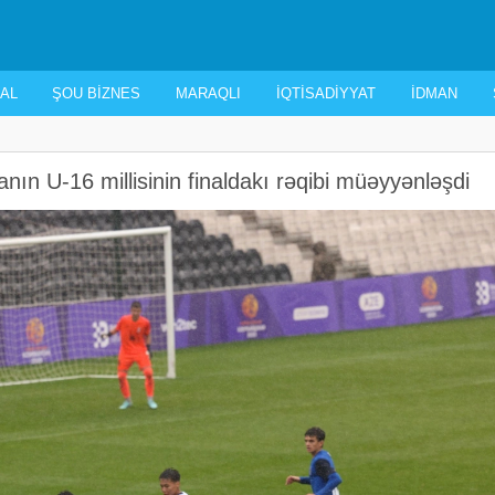
AL
ŞOU BIZNES
MARAQLI
İQTISADIYYAT
İDMAN
nın U-16 millisinin finaldakı rəqibi müəyyənləşdi