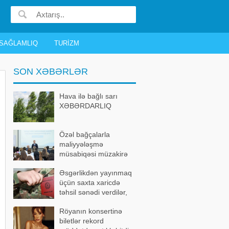
SAĞLAMLIQ
TURIZM
SON XƏBƏRLƏR
Hava ilə bağlı sarı
XƏBƏRDARLIQ
Özəl bağçalarla
maliyyələşmə
müsabiqəsi müzakirə
olundu
Əsgərlikdən yayınmaq
üçün saxta xaricdə
təhsil sənədi verdilər,
həbs edildilər
Röyanın konsertinə
biletlər rekord