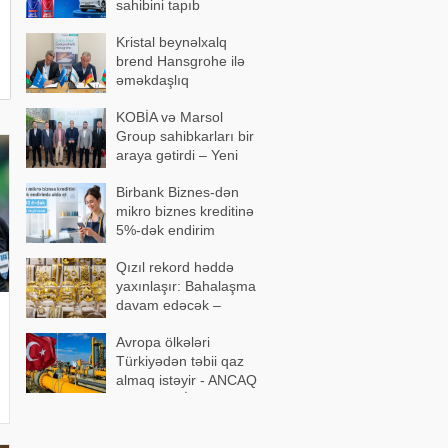
sahibini tapıb
Kristal beynəlxalq
brend Hansgrohe ilə
əməkdaşlıq
memorandumu
KOBİA və Marsol
imzalayıb
Group sahibkarları bir
araya gətirdi – Yeni
əməkdaşlıqlar
Birbank Biznes-dən
müzakirə olundu
mikro biznes kreditinə
5%-dək endirim
Qızıl rekord həddə
yaxınlaşır: Bahalaşma
davam edəcək –
Ekspertdən proqnoz
Avropa ölkələri
Türkiyədən təbii qaz
almaq istəyir - ANCAQ
ŞƏRTLƏRİ VAR