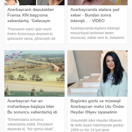
Azərbaycanlı deputatdan
Azərbaycanda atalara şad
Fransa XİN başçısına
xəbər - Bundan sonra
xəbərdarlıq: 'Gələcəyin
ödənişli... - VİDEO
varsa, görəcəyin də var
Azərbaycanda kişilərə ödənişli
"Fransanın xarici işlər naziri
məzuniyyət verilməsi təmin
Ketrin Kolonnaya deyirəm ki,
olunacaq. xəbər verir ki, övladının
gələcəyin varsa, görəcəyin də
anadan olmasına görə, doğuş
var. Əgər o, Azərbaycana gələrsə,
gününə təsadüf edən ərəfədə
ölkəmizin Xarici İşlər Nazirliyində
kişilərə də 14 günlük ödənişli
idarə müdirinin köməkçisi, uzağı
məzuniyyət veriləcək. Bunun
sektor müdiri səviyyəsind
üçün həmin şəxslə
Azərbaycan hər an
Bugünkü güclü və müstəqil
müharibəyə başlaya bilər:
Azərbaycan məhz Ulu Öndər
Bu sonuncu xəbərdarlıq idi
Heydər Əliyev siyasətinin
əsəridir
"Ermənistana sonuncu
Ümummilli lider Heydər Əliyevin
xəbərdarlıq edildi. Prezident
ilk dəfə siyasi hakimiyyətə gəldiyi
deyəndə ki, "biz işimizi bilək",
1969-cu ilin 14 iyul tarixi