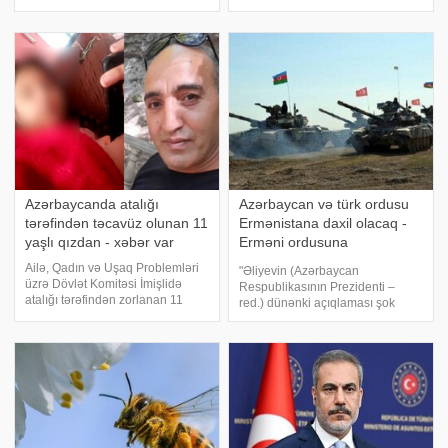
bunun arxasında antiterror
Azərbaycanın özünə qayıdışının,
əməliyyatının başlaması ilə bağlı
dirçəliş və inkişaf yolunun
xəbərdarlıq dayanır". . Bu sözləri -
başlanğıcıdır. Həmin vaxt siyasi
a açıqlamasında Mill
hakimiyyətə gələn müdrik
şəxsiyyə
Azərbaycanda atalığı
Azərbaycan və türk ordusu
tərəfindən təcavüz olunan 11
Ermənistana daxil olacaq -
yaşlı qızdan - xəbər var
Erməni ordusuna
XƏBƏRDARLIQ
Ailə, Qadın və Uşaq Problemləri
"Əliyevin (Azərbaycan
üzrə Dövlət Komitəsi İmişlidə
Respublikasının Prezidenti –
atalığı tərəfindən zorlanan 11
red.) dünənki açıqlaması şok
yaşlı qızın son durumunu
oldu: "Ermənistan Zəngəzur
açıqlayıb. Dövlət Komitəsinin
dəhlizinin tətbiqinə mane olmağa
sədri Bahar Muradova
çalışır. Ancaq bacarmayacaq. Biz
jurnalistlərə açıqlamasında deyib
onları məcbur edəcəyik. Bütün
ki, həmin qız davaml
arzularımız