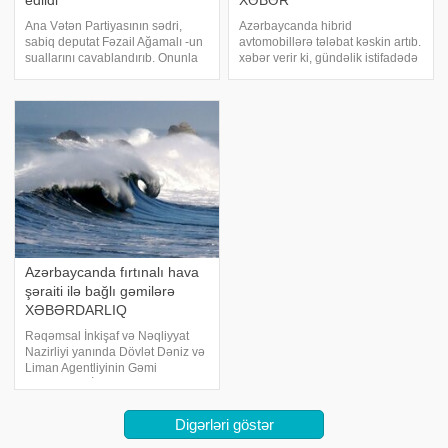
edildi
XƏBƏR
Ana Vətən Partiyasının sədri,
Azərbaycanda hibrid
sabiq deputat Fəzail Ağamalı -un
avtomobillərə tələbat kəskin artıb.
suallarını cavablandırıb. Onunla
xəbər verir ki, gündəlik istifadədə
müsahibəni təqdim edirik:. –
olan bu avtomobillərin əsas
Azərbaycan Prezidentinin Qərbi
dəyişən ehtiyat hissələrindən biri
Azərbaycanla bağlı məsələni bir
də batareyalarıdır. Mütəxəsislər
daha gündəmə gətirməsi
deyirlər ki, bu avtomobillərin
Ermənistand
batareyalar
Azərbaycanda fırtınalı hava
şəraiti ilə bağlı gəmilərə
XƏBƏRDARLIQ
Rəqəmsal İnkişaf və Nəqliyyat
Nazirliyi yanında Dövlət Dəniz və
Liman Agentliyinin Gəmi
Hərəkətinin İdarəedilməsi
Mərkəzi fırtınalı hava şəraiti ilə
bağlı gəmilərə xəbərdarlıq edib.
Digərləri göstər
Bu barədə -a Agentliyin mətbuat