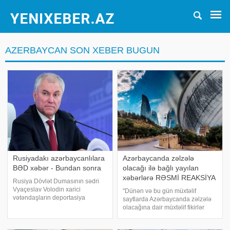
AZERBAYCAN SON XEBER BUGUN
Rusiyadakı azərbaycanlılara
Azərbaycanda zəlzələ
BƏD xəbər - Bundan sonra
olacağı ilə bağlı yayılan
xəbərlərə RƏSMİ REAKSİYA
Rusiya Dövlət Dumasının sədri
Vyaçeslav Volodin xarici
"Dünən və bu gün müxtəlif
vətəndaşların deportasiya
saytlarda Azərbaycanda zəlzələ
olunmasına əsas verən inzibati
olacağına dair müxtəlif fikirlər
xətaların siyahısının
səsləndirilməsindən sonra bizə
genişləndirildiyini açıqlayıb.
vətəndaşlar tərəfindən çoxsaylı