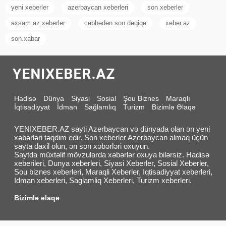
yeni xeberler
azerbaycan xeberleri
son xeberler
axsam.az xeberler
cəbhədən son dəqiqə
xeber.az
son.xabar
Hadisə
Dünya
Siyasi
Sosial
Şou Biznes
Maraqlı
İqtisadiyyat
İdman
Sağlamlıq
Turizm
Bizimlə Əlaqə
YENIXEBER.AZ sayti Azerbaycan və dünyada olan ən yeni
xəbərləri təqdim edir. Son xeberler Azerbaycan almaq üçün
sayta daxil olun, ən son xəbərləri oxuyun.
Saytda müxtəlif mövzularda xəbərlər oxuya bilərsiz. Hadisə
xeberileri, Dunya xeberleri, Siyasi Xeberler, Sosial Xeberler,
Sou biznes xeberleri, Maraqli Xeberler, Iqtisadiyyat xeberleri,
Idman xeberleri, Saglamliq Xeberleri, Turizm xeberleri.
Bizimlə əlaqə