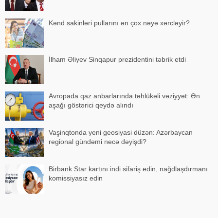
Kənd sakinləri pullarını ən çox nəyə xərcləyir?
İlham Əliyev Sinqapur prezidentini təbrik etdi
Avropada qaz anbarlarında təhlükəli vəziyyət: Ən
aşağı göstərici qeydə alındı
Vaşinqtonda yeni geosiyasi düzən: Azərbaycan
regional gündəmi necə dəyişdi?
Birbank Star kartını indi sifariş edin, nağdlaşdırmanı
komissiyasız edin