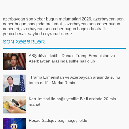
katib
azerbaycan son xeber bugun melumatlari 2026, azerbaycan son
xeber bugun haqqinda melumat , azerbaycan son xeber bugun
xeberleri, azerbaycan son xeber bugun haqqinda ətraflı
yenixeber.az saytında öyrənə bilərsiz
SON XƏBƏRLƏR
ABŞ dövlət katibi: Donald Tramp Ermənistan və
Azərbaycan arasında sülhə nail olub
"Tramp Ermənistan və Azərbaycan arasında sülhü
təmin etdi" - Marko Rubio
Kart limitləri ilə bağlı yenilik: Bir il ərzində 20 min
manat
Rəşad Sadiqov baş məşqçi oldu