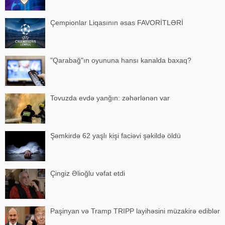
Çempionlar Liqasının əsas FAVORİTLƏRİ
"Qarabağ"ın oyununa hansı kanalda baxaq?
Tovuzda evdə yanğın: zəhərlənən var
Şəmkirdə 62 yaşlı kişi faciəvi şəkildə öldü
Çingiz Əlioğlu vəfat etdi
Paşinyan və Tramp TRIPP layihəsini müzakirə ediblər