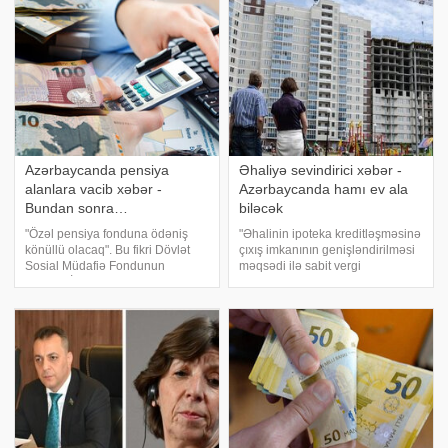
Onun sözlərinə görə, İnzibati
müraciətlər edilib. Məlumat üçün
Xətalar Məcəlləsindəki müvafi
bildirmək istəyirəm ki, bu
açıqlamalar
Azərbaycanda pensiya
Əhaliyə sevindirici xəbər -
alanlara vacib xəbər -
Azərbaycanda hamı ev ala
Bundan sonra…
biləcək
"Özəl pensiya fonduna ödəniş
"Əhalinin ipoteka kreditləşməsinə
könüllü olacaq". Bu fikri Dövlət
çıxış imkanının genişləndirilməsi
Sosial Müdafiə Fondunun
məqsədi ilə sabit vergi
(DSMF) İdarə Heyətinin sədri
ödəyicilərinin də (aşbaz, bərbər,
Himalay Məmişov deyib. Belə ki,
dayə və digərləri) ipoteka
vətəndaş məcburi sosial sığorta
kreditlərinə çıxşını təmin etmək
haqqı ilə yanaşı, belə fonda d
üçün müvafiq tədbirlər
hazırlanıb".