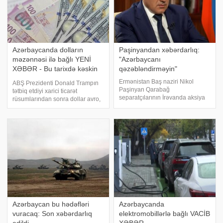
Azərbaycanda dolların
Paşinyandan xəbərdarlıq:
məzənnəsi ilə bağlı YENİ
"Azərbaycanı
XƏBƏR - Bu tarixdə kəskin
qəzəbləndirməyin"
şəkildə
Ermənistan Baş naziri Nikol
ABŞ Prezidenti Donald Trampın
Paşinyan Qarabağ
tətbiq etdiyi xarici ticarət
separatçılarının İrəvanda aksiya
rüsumlarından sonra dollar avro,
keçirməsinə qarşıdır. Teleqraf-a
funt sterlinq və yen daxil olmaqla,
istinadən xəbər verir ki, bu
bəzi valyutalara nisbətdə
barədə "İravunk" qəzeti məlumat
ucuzlaşır. Avronun məzənnəsi 0,3
yayıb. "Hakimiyyət Qarabağ
faiz artaraq 1,1399, sterlinqin
ermənilərini
məzənnəs
Azərbaycan bu hədəfləri
Azərbaycanda
vuracaq: Son xəbərdarlıq
elektromobillərlə bağlı VACİB