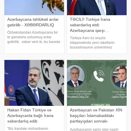
Azərbaycana təhlükəli arılar
TƏCİLİ! Türkiyə İrana
gətirilib - XƏBƏRDARLIQ
xəbərdarlıq etdi:
Azərbaycana qarşı…
Özbəkistandan Azərbaycana bir
tır gənələrlə yoluxmuş arılar
Türkiyə İranı öz ərazisi
gətirilib. xəbər verir ki, bu barədə
istiqamətində yeni raketlərin
Trend-ə Arıçılar Assosiasiyasının
buraxılmasının yolverilməz
prezidenti Bədrəddin Həsrətov
olduğu barədə xəbərdar edib. Bu
məlumat verib. O bildirib ki,
barədə Türkiyənin xarici işlər
Özbəkistandan Azərbaycana ar
naziri Hakan Fidan İstanbulda
keçirilən Türk Dövlətləri
Təşkilatının (TDT) qeyri-rəsm
Hakan Fidan Türkiyə və
Azərbaycan və Pakistan XİN
Azərbaycanla bağlı İrana
başçıları İslamabaddakı
xəbərdarlıq edib
partlayışdan sonrakı
vəziyyəti müzakirə ediblər
"Biz İrandakı müharibənin
Azərbaycanın xarici işlər naziri