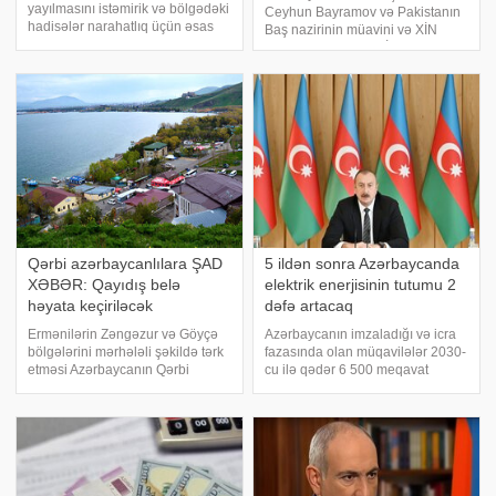
yayılmasını istəmirik və bölgədəki
Ceyhun Bayramov və Pakistanın
hadisələr narahatlıq üçün əsas
Baş nazirinin müavini və XİN
səbəbdir". xəbər verir ki, bunu
başçısı Məhəmməd İshaq Dar
Türkiyənin xarici işlər naziri
telefon danışığı aparıblar. xəbər
Hakan Fidan Türk Dövlətləri
verir ki, bu barədə Pakistan Xarici
Təşkilatı Xarici İşlər Nazirlər
İşlər Nazirliyinin (XİN) "X"
Qərbi azərbaycanlılara ŞAD
5 ildən sonra Azərbaycanda
XƏBƏR: Qayıdış belə
elektrik enerjisinin tutumu 2
həyata keçiriləcək
dəfə artacaq
Ermənilərin Zəngəzur və Göyçə
Azərbaycanın imzaladığı və icra
bölgələrini mərhələli şəkildə tərk
fazasında olan müqavilələr 2030-
etməsi Azərbaycanın Qərbi
cu ilə qədər 6 500 meqavat
Azərbaycana qayıdış planlarına
bərpaolunan enerji verəcək.
yeni imkanlar açır. Maraqlıdır,
xəbər verir ki, bunu Prezident
Ermənilərin Zəngəzur və Göyçə
İlham Əliyev Pekində Çinin
bölgələrini tədricən tərk etməsi
CGTN (China Global Television
Azərbaycanı
Network) telekanalın