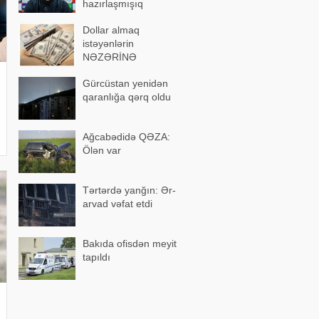
hazırlaşmışıq
Dollar almaq
istəyənlərin
NƏZƏRİNƏ
Gürcüstan yenidən
qaranlığa qərq oldu
Ağcabədidə QƏZA:
Ölən var
Tərtərdə yanğın: Ər-
arvad vəfat etdi
Bakıda ofisdən meyit
tapıldı