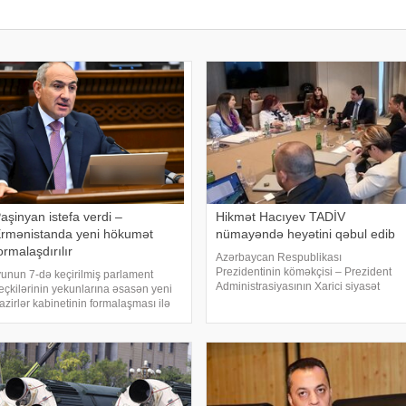
aşinyan istefa verdi –
Hikmət Hacıyev TADİV
rmənistanda yeni hökumət
nümayəndə heyətini qəbul edib
ormalaşdırılır
Azərbaycan Respublikası
Prezidentinin köməkçisi – Prezident
yunun 7-də keçirilmiş parlament
Administrasiyasının Xarici siyasət
eçkilərinin yekunlarına əsasən yeni
məsələləri şöbəsinin müdiri Hikmət
azirlər kabinetinin formalaşması ilə
Hacıyev Türkiyə–Azərbaycan Dostluq,
laqədar olaraq Ermənistan hökuməti
Əməkdaşlıq və Həmrəylik Vəqfinin
u gün istefaya gedir. xəbər verir ki,
(TADİV) və Mədəniyyətləraras
rmənistanın Baş naziri Nikol
aşinyanı