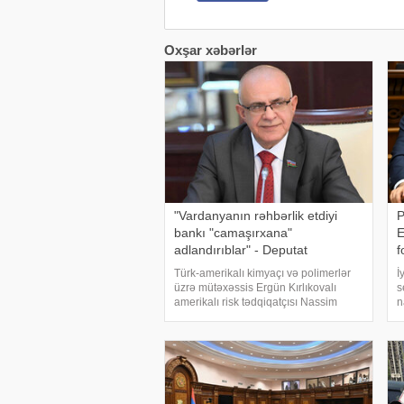
Oxşar xəbərlər
"Vardanyanın rəhbərlik etdiyi
P
bankı "camaşırxana"
E
adlandırıblar" - Deputat
f
Türk-amerikalı kimyaçı və polimerlər
İ
üzrə mütəxəssis Ergün Kırlıkovalı
s
amerikalı risk tədqiqatçısı Nassim
n
Nikolas Talebə açıq məktub
ə
ünvanlayaraq, onun Ruben
b
Vardanyanı dəstəkləməsini və
E
Vardanyan həbsdə olduğu müddətdə
P
Bakıd