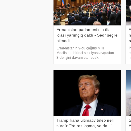
Ermənistan parlamentinin ilk
A
iclası yarımçıq qaldı - Sədr seçilə
n
bilmədi
r
Ermənistanın 9-cu çağırış Milli
İ
Məclisinin birinci sessiyası avqustun
m
3-də işini davam etdirəcək.
m
KONKRET.azxəbər verir ki, bu barədə
g
"Armenpress" məlumat yayıb.
Ə
Məlumata görə, sessiya avqustun 2-si
Ə
səhər saatlarınd
s
Tramp İrana ultimativ tələb irəli
S
sürdü: "Ya razılaşma, ya da..."
A