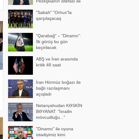
Pezeşkianın istefası ilə
bağlı mühüm açıqlama
"Sabah" "Orhus"la
qarşılaşacaq
"Qarabağ" – "Dinamo":
İlk görüş bu gün
keçiriləcək
ABŞ və İran arasında
kritik 48 saat
İran Hörmüz boğazı ilə
bağlı razılaşmanı
açıqladı
Netanyahudan KƏSKİN
BƏYANAT: "İsrailin
mövcudluğu..."
"Dinamo" ilə oyuna
istədiyimiz kimi