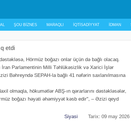
AL
ŞOU BIZNES
MARAQLI
İQTISADIYYAT
İDMAN
q etdi
dəstəkləsə, Hörmüz boğazı onlar üçün də bağlı olacaq.
 İran Parlamentinin Milli Təhlükəsizlik və Xarici İşlər
zizi Bəhreyndə SEPAH-la bağlı 41 nəfərin saxlanılmasına
axil olmaqla, hökumətlər ABŞ-ın qərarlarını dəstəkləsələr,
örmüz boğazı həyati əhəmiyyət kəsb edir", – Əzizi qeyd
Siyasi
Tarix: 09 may 2026