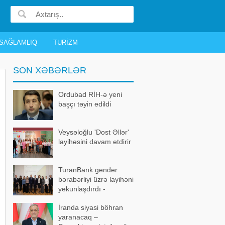
SAĞLAMLIQ
TURIZM
SON XƏBƏRLƏR
Ordubad RİH-ə yeni
başçı təyin edildi
Veysəloğlu 'Dost Əllər'
layihəsini davam etdirir
TuranBank gender
bərabərliyi üzrə layihəni
yekunlaşdırdı -
FOTOLAR
İranda siyasi böhran
yaranacaq –