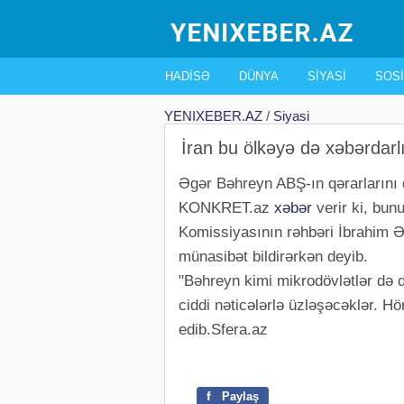
HADISƏ
DÜNYA
SIYASI
SOSI
YENIXEBER.AZ
/
Siyasi
İran bu ölkəyə də xəbərdarlı
Əgər Bəhreyn ABŞ-ın qərarlarını 
KONKRET.az
xəbər
verir ki, bunu
Komissiyasının rəhbəri İbrahim Ə
münasibət bildirərkən deyib.
"Bəhreyn kimi mikrodövlətlər də d
ciddi nəticələrlə üzləşəcəklər. H
edib.Sfera.az
f
Paylaş