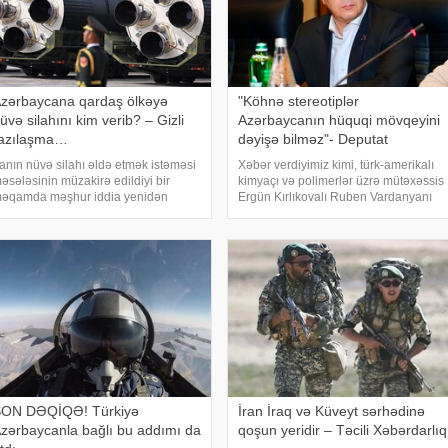
zərbaycana qardaş ölkəyə
"Köhnə stereotiplər
üvə silahını kim verib? – Gizli
Azərbaycanın hüquqi mövqeyini
azılaşma…
dəyişə bilməz"- Deputat
ranın nüvə silahı əldə etmək istəməsi
Xəbər verdiyimiz kimi, türk-amerikalı
əsələsinin müzakirə edildiyi bir
kimyaçı və polimerlər üzrə mütəxəssis
əqamda məşhur iddia yenidən
Ergün Kırlıkovalı Ruben Vardanyanı
ündəmə gəlib. Bildirilir ki, Səudiyyə
dəstəkləməsi və mühazirə oxumaq
rəbistanının mərhum kralı Faysal ibn
üçün Bakıya gəlməkdən imtina etməsi
bdüləziz Əl Səud Pakistanın nüvə
ilə əlaqədar amerikalı risk tədqiqatçısı
ilahı proqramın
v
ON DƏQİQƏ! Türkiyə
İran İraq və Küveyt sərhədinə
zərbaycanla bağlı bu addımı da
qoşun yeridir – Təcili Xəbərdarlıq