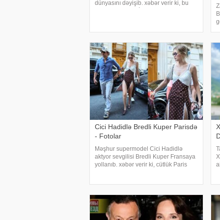
dünyasını dəyişib. xəbər verir ki, bu
Z
haqda Türkiyə KİV məlumat yayıb.
B
Aktyor "Kapıcılar Kralı", "Züğürt Ağa",
g
"Selamsı
x
U
T
g
Cici Hadidlə Bredli Kuper Parisdə
X
- Fotolar
D
Məşhur supermodel Cici Hadidlə
T
aktyor sevgilisi Bredli Kuper Fransaya
X
yollanıb. xəbər verir ki, cütlük Paris
a
küçələrində əl-ələ gəzərkən
f
obyektivlərə tuş gəliblər. Qeyd edək ki,
b
müğənni Zayn Malikdən ayrıldıqdan
q
sonra Cicini