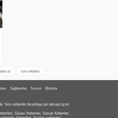
əbər az
son xəbərlər
man
Sağlamlıq
Turizm
Bizimlə
ir. Son xeberler Azerbaycan almaq üçün
erleri, Siyasi Xeberler, Sosial Xeberler,
Saglamliq Xeberleri, Turizm xeberleri.