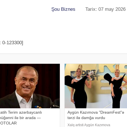
Şou Biznes
Tarix: 07 may 2026
: 0-123300]
atih Terim azərbaycanlı
Aygün Kazımova "DreamFest"ə
üğənni ilə bir arada —
tərzi ilə damğa vurdu
FOTOLAR
Xalq artisti Aygün Kazımova