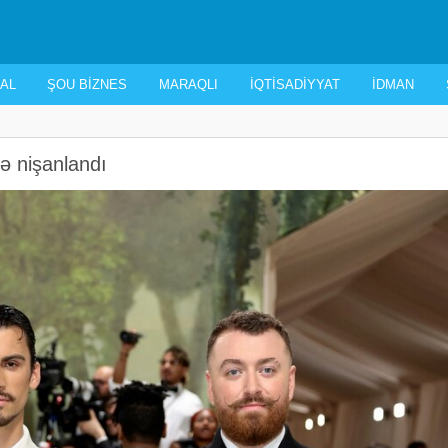
AL
ŞOU BIZNES
MARAQLI
İQTISADIYYAT
İDMAN
ə nişanlandı