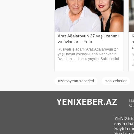
Araz Ağalarovun 27 yaşlı xanımı
K
və övladları - Foto
a
s
Rusiyalı iş adamı Araz Ağalarovun 27
yaşlı həyat yoldaşı Alena İvanovanın
"
övladları ilə fotosu yayılıb. Şəkil sosial
o
mediada paylaşılıb. Fotoda Alena və
a
A.Ağalarovdan olan iki övladı yer alıb.
s
Qeyd edək ki, Araz Ağalarovu
D
T
azerbaycan xeberleri
son xeberler
r
Ha
Əl
YENIXEBER
sayta daxi
Saytda müx
Sou biznes