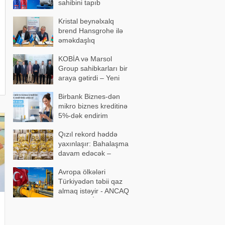
sahibini tapıb
Kristal beynəlxalq
brend Hansgrohe ilə
əməkdaşlıq
memorandumu
KOBİA və Marsol
imzalayıb
Group sahibkarları bir
araya gətirdi – Yeni
əməkdaşlıqlar
Birbank Biznes-dən
müzakirə olundu
mikro biznes kreditinə
5%-dək endirim
Qızıl rekord həddə
yaxınlaşır: Bahalaşma
davam edəcək –
Ekspertdən proqnoz
Avropa ölkələri
Türkiyədən təbii qaz
almaq istəyir - ANCAQ
ŞƏRTLƏRİ VAR