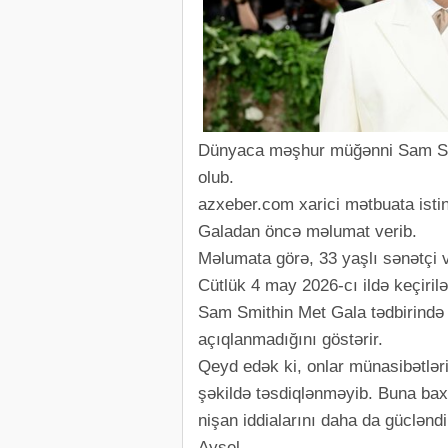
Dünyaca məşhur müğənni Sam Smi
olub.
azxeber.com xarici mətbuata ist
Galadan öncə məlumat verib.
Məlumata görə, 33 yaşlı sənətçi və
Cütlük 4 may 2026-cı ildə keçiri
Sam Smithin Met Gala tədbirində 
açıqlanmadığını göstərir.
Qeyd edək ki, onlar münasibətlər
şəkildə təsdiqlənməyib. Buna bax
nişan iddialarını daha da gücləndir
Aysel