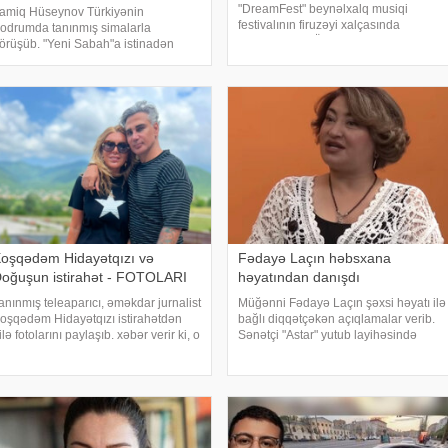
"DreamFest" beynəlxalq musiqi
amiq Hüseynov Türkiyənin
festivalının firuzəyi xalçasında
odrumda tanınmış simalarla
görüntülənib. Ölkənin əsas ulduzu
örüşüb. "Yeni Sabah"a istinadən
tədbirə xüsusi tərzi ilə damğa vurub.
əbər verir ki, müğənni Yunus Akgün,
Pop kraliça zövqlü geyimi və fərqli saç
ğurcan Çakır, eləcə də məşqçi Fatih
düzümü il
erimləı ünsiyyətdə olub. Z.Hüseynov
örüş zaman
oşqədəm Hidayətqızı və
Fədayə Laçın həbsxana
oğuşun istirahət - FOTOLARI
həyatından danışdı
anınmış teleaparıcı, əməkdar jurnalist
Müğənni Fədayə Laçın şəxsi həyatı ilə
oşqədəm Hidayətqızı istirahətdən
bağlı diqqətçəkən açıqlamalar verib.
ilə fotolarını paylaşıb. xəbər verir ki, o
Sənətçi "Astar" yutub layihəsində
otolara "bizim komanda ən yaxşıdır"
ailəsində yaşadığı çətinliklərdən
aşlığını yazıb. Fotolar böyük maraqla
danışıb. F.Laçın bildirib ki, atası
arşılanıb. Həmi
anasına xəyanət etdikdən sonra
valideynlər