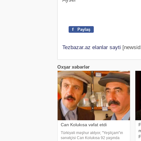
f
Paylaş
Tezbazar.az elanlar sayti
[newsid
Oxşar xəbərlər
Can Kolukısa vəfat etdi
F
m
Türkiyəli məşhur aktyor, "Yeşilçam"ın
sənətçisi Can Kolukısa 92 yaşında