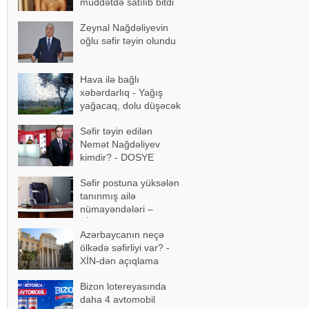
müddətdə satılıb bitdi
Zeynal Nağdəliyevin
oğlu səfir təyin olundu
Hava ilə bağlı
xəbərdarlıq - Yağış
yağacaq, dolu düşəcək
Səfir təyin edilən
Nemət Nağdəliyev
kimdir? - DOSYE
Səfir postuna yüksələn
tanınmış ailə
nümayəndələri –
SİYAHI
Azərbaycanın neçə
ölkədə səfirliyi var? -
XİN-dən açıqlama
Bizon lotereyasında
daha 4 avtomobil