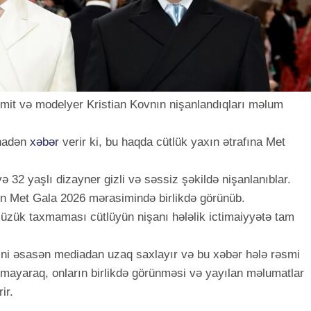
t və modelyer Kristian Kovnın nişanlandıqları məlum
inadən
xəbər
verir ki, bu haqda cütlük yaxın ətrafına Met
 32 yaşlı dizayner gizli və səssiz şəkildə nişanlanıblar.
lən Met Gala 2026 mərasimində birlikdə görünüb.
üzük taxmaması cütlüyün nişanı hələlik ictimaiyyətə tam
ini əsasən mediadan uzaq saxlayır və bu xəbər hələ rəsmi
mayaraq, onların birlikdə görünməsi və yayılan məlumatlar
ir.