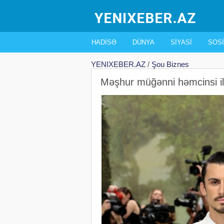
HADISƏ
DÜNYA
SIYASI
SOSI
YENIXEBER.AZ
/
Şou Biznes
Məşhur müğənni həmcinsi il