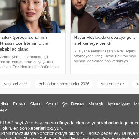
ızılcık Şerbeti' serialının
Nəvai Moskvadakı qəzaya görə
ktrisası Ece İrtemin ölüm
məhkəməyə verildi
əbəbi açıqlandı
Rusiyada məşhurlaşan Nəvai ləqəbli
azərbaycanlı ifaçı Nəvai Bəkirov may
Kızılcık Şerbeti" serialında Işıl
ayında Moskvada baş vermiş yol-
brazını canlandıran 28 yaşlı türk
nəqliyyat hadisəsindən sonra şəhər
ktrisası Ece İrtemin ölümünün rəsmi
infrastrukturuna vurulan zərərə görə
əbəbi məlum olub. Bu barədə
məhkəməyə verilib. Bu barədə TASS
emirören Haber Ajansı (DHA)
məlumat yayıb
ürkiyə Məhkəmə-Tibb İnstitutunun
yeni xeberler
cəbhədən son xəbərlər 2026
son xeber az
x
əyinə istinadə
disə
Dünya
Siyasi
Sosial
Şou Biznes
Maraqlı
İqtisadiyyat
İd
aqə
.AZ sayti Azerbaycan və dünyada olan ən yeni xəbərləri təqdim ed
l olun, ən son xəbərləri oxuyun.
təlif mövzularda xəbərlər oxuya bilərsiz. Hadisə xeberileri, Dunya xeb
 xeberleri, Maraqli Xeberler, Iqtisadiyyat xeberleri, Idman xeberleri, 