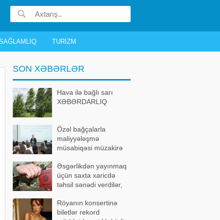
SAĞLAMLIQ
TURIZM
SON XƏBƏRLƏR
Hava ilə bağlı sarı
XƏBƏRDARLIQ
Özəl bağçalarla
maliyyələşmə
müsabiqəsi müzakirə
olundu
Əsgərlikdən yayınmaq
üçün saxta xaricdə
təhsil sənədi verdilər,
həbs edildilər
Röyanın konsertinə
biletlər rekord