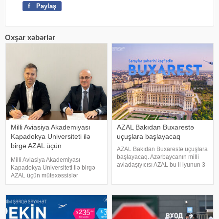
f
Paylaş
Oxşar xəbərlər
Milli Aviasiya Akademiyası
AZAL Bakıdan Buxarestə
Kapadokya Universiteti ilə
uçuşlara başlayacaq
birgə AZAL üçün
AZAL Bakıdan Buxarestə uçuşlara
mütəxəssislər hazırlayacaq
başlayacaq. Azərbaycanın milli
Milli Aviasiya Akademiyası
aviadaşıyıcısı AZAL bu il iyunun 3-
Kapadokya Universiteti ilə birgə
dən Rumıniyanın paytaxtı
AZAL üçün mütəxəssislər
Buxarestə müntəzəm reyslərə
hazırlayacaq. "Azərbaycan Hava
başlayacaq. Uçuşlar həftədə iki
Yolları" (AZAL) QSC-nin nəzdində
dəfə - bazar ertəsi və cümə
fəaliyyət göstərən Milli Aviasiya
axşamlar
Akademiyası (MAA) Türkiyəni