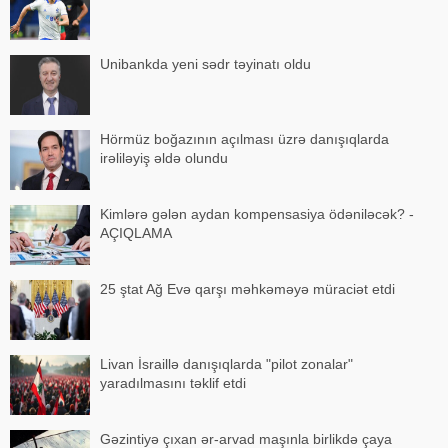
Unibankda yeni sədr təyinatı oldu
Hörmüz boğazının açılması üzrə danışıqlarda
irəliləyiş əldə olundu
Kimlərə gələn aydan kompensasiya ödəniləcək? -
AÇIQLAMA
25 ştat Ağ Evə qarşı məhkəməyə müraciət etdi
Livan İsraillə danışıqlarda "pilot zonalar"
yaradılmasını təklif etdi
Gəzintiyə çıxan ər-arvad maşınla birlikdə çaya