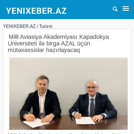
YENIXEBER.AZ
/
Turizm
Milli Aviasiya Akademiyası Kapadokya
Universiteti ilə birgə AZAL üçün
mütəxəssislər hazırlayacaq