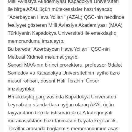
Milli Aviasiya Akademiyası Kapadokya Universiteti
ilə birgə AZAL üçün mütəxəssislər hazırlayacaq
"Azərbaycan Hava Yolları" (AZAL) QSC-nin nəzdində
fəaliyyət göstərən Milli Aviasiya Akademiyası (MAA)
Türkiyənin Kapadokya Universiteti ilə əməkdaşlıq
memorandumu imzalayıb.
Bu barədə "Azərbaycan Hava Yolları" QSC-nin
Mətbuat Xidməti məlumat yayıb.
Sənədi MAA-nın birinci prorektoru, professor Ədalət
Səmədov və Kapadokya Universitetinin layihə üzrə
məsul rəhbəri, dosent Halil İbrahim Ünser
imzalayıblar.
Əməkdaşlıq çərçivəsində Kapadokya Universiteti
beynəlxalq standartlara uyğun olaraq AZAL üçün
təyyarələrin texniki istismarı üzrə A kateqoriyalı
mütəxəssislərin hazırlanmasını həyata keçirəcək.
Tərəflər arasında bağlanmış memorandumun əsas