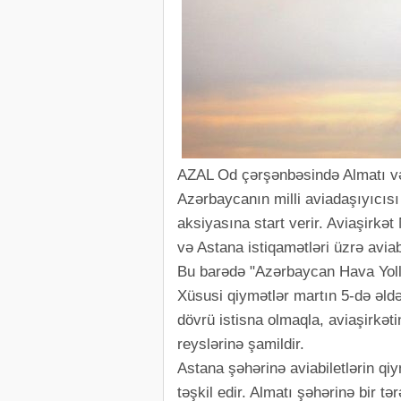
AZAL Od çərşənbəsində Almatı və A
Azərbaycanın milli aviadaşıyıcıs
aksiyasına start verir. Aviaşirkə
və Astana istiqamətləri üzrə aviabi
Bu barədə "Azərbaycan Hava Yoll
Xüsusi qiymətlər martın 5-də əldə 
dövrü istisna olmaqla, aviaşirkəti
reyslərinə şamildir.
Astana şəhərinə aviabiletlərin qi
təşkil edir. Almatı şəhərinə bir t