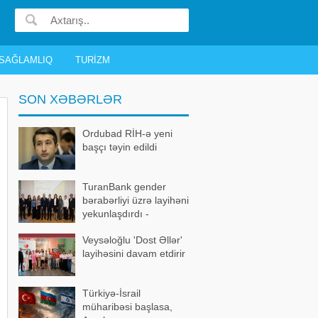
SAĞLAMLIQ
TURIZM
SON XƏBƏRLƏR
Ordubad RİH-ə yeni
başçı təyin edildi
TuranBank gender
bərabərliyi üzrə layihəni
yekunlaşdırdı -
FOTOLAR
Veysəloğlu 'Dost Əllər'
layihəsini davam etdirir
Türkiyə-İsrail
müharibəsi başlasa,