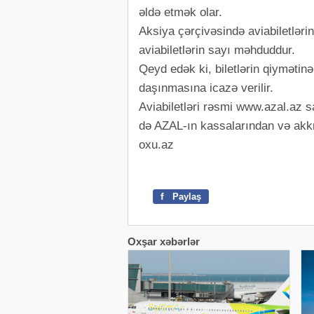
əldə etmək olar.
Aksiya çərçivəsində aviabiletlərin
aviabiletlərin sayı məhduddur.
Qeyd edək ki, biletlərin qiymətinə
daşınmasına icazə verilir.
Aviabiletləri rəsmi www.azal.az s
də AZAL-ın kassalarından və akk
oxu.az
f
Paylaş
Oxşar xəbərlər