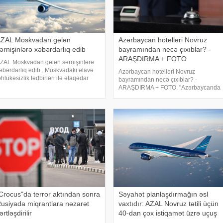
ZAL Moskvadan gələn
Azərbaycan hotelləri Novruz
ərnişinlərə xəbərdarlıq edib
bayramından necə çıxıblar? -
ARAŞDIRMA + FOTO
ZAL Moskvadan gələn sərnişinlərə
əbərdarlıq edib . Moskvadakı əlavə
Azərbaycan hotelləri Novruz
əhlükəsizlik tədbirləri ilə əlaqədar
bayramından necə çıxıblar? -
laraq "Azərbaycan Hava Yolları"
ARAŞDIRMA + FOTO. "Azərbaycanda
viaşirkəti Rusiyanın paytaxtından
bu il Novruz bayramı Ramazan ayına
ola düşən sərnişinlərdən uçuşa 3
təsadüf etdiyindən ölkəyə gələn
aa
turistlərin, xüsusilə müsəlman
ölkələrindən gələn xarici vətəndaşları
Crocus"da terror aktından sonra
Səyahət planlaşdırmağın əsl
usiyada miqrantlara nəzarət
vaxtıdır: AZAL Novruz tətili üçün
ərtləşdirilir
40-dan çox istiqamət üzrə uçuş
təklif edir