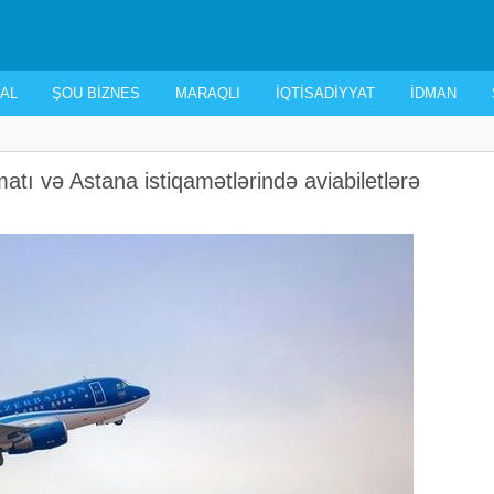
AL
ŞOU BIZNES
MARAQLI
İQTISADIYYAT
İDMAN
ı və Astana istiqamətlərində aviabiletlərə