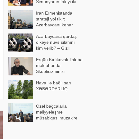
Simonyanın taleyi ilə
üz-üzə qoymaq istəyib
İran Ermənistanda
strateji yol tikir:
Azərbaycanı kənar
keçən marşrut
Azərbaycana qardaş
formalaşır
ölkəyə nüvə silahını
kim verib? – Gizli
razılaşma…
Ergün Kırlıkovalı Talebə
məktubunda:
Skeptisizminizi
Vardanyanın maliyyə
Hava ilə bağlı sarı
şəbəkəsinə yönəldin
XƏBƏRDARLIQ
Özəl bağçalarla
maliyyələşmə
müsabiqəsi müzakirə
olundu