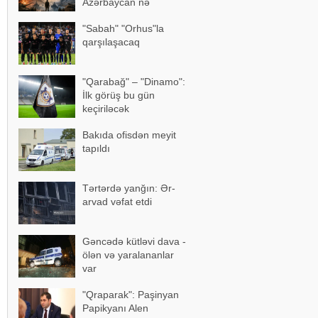
Azərbaycan nə
edəcək? – Bütün
"Sabah" "Orhus"la
detallar bəlli oldu
qarşılaşacaq
"Qarabağ" – "Dinamo":
İlk görüş bu gün
keçiriləcək
Bakıda ofisdən meyit
tapıldı
Tərtərdə yanğın: Ər-
arvad vəfat etdi
Gəncədə kütləvi dava -
ölən və yaralananlar
var
"Qraparak": Paşinyan
Papikyanı Alen