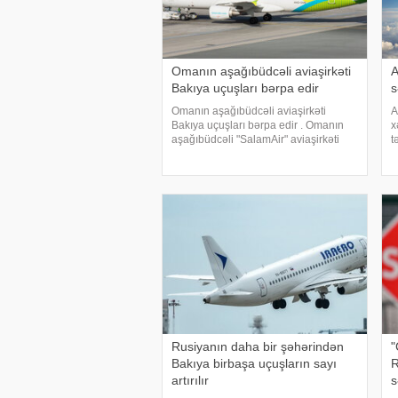
Omanın aşağıbüdcəli aviaşirkəti
A
Bakıya uçuşları bərpa edir
s
Omanın aşağıbüdcəli aviaşirkəti
A
Bakıya uçuşları bərpa edir . Omanın
x
aşağıbüdcəli "SalamAir" aviaşirkəti
t
yayda ən populyar iki istiqamət -
o
Azərbaycanın Bakı şəhəri və
a
Qazaxıstanın Almatı şəhəri üzrə
y
uçuşları bərp
s
Rusiyanın daha bir şəhərindən
"
Bakıya birbaşa uçuşların sayı
R
artırılır
s