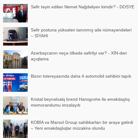
Səfir təyin edilən Nemət Nağdəliyev kimdir? - DOSYE
Səfir postuna yüksələn tanınmış ailə nümayəndələri
– SİYAHI
Azərbaycanın neçə ölkədə səfirliyi var? - XİN-dən
açıqlama
Bizon lotereyasında daha 4 avtomobil sahibini tapıb
Kristal beynəlxalq brend Hansgrohe ilə əməkdaşlıq
memorandumu imzalayıb
KOBİA və Marsol Group sahibkarları bir araya gətirdi
– Yeni əməkdaşlıqlar müzakirə olundu