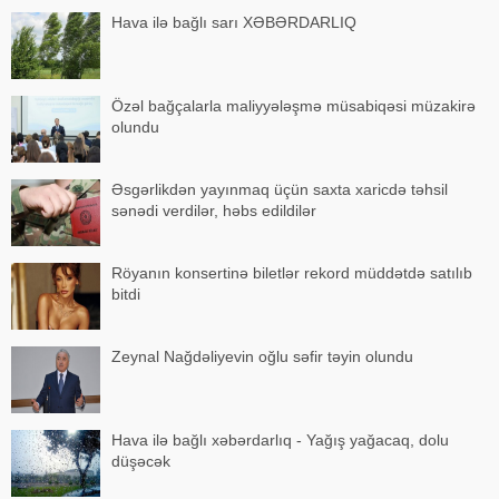
əsasən, UAZ markal
Hava ilə bağlı sarı XƏBƏRDARLIQ
Özəl bağçalarla maliyyələşmə müsabiqəsi müzakirə
olundu
Əsgərlikdən yayınmaq üçün saxta xaricdə təhsil
sənədi verdilər, həbs edildilər
Röyanın konsertinə biletlər rekord müddətdə satılıb
bitdi
Zeynal Nağdəliyevin oğlu səfir təyin olundu
Hava ilə bağlı xəbərdarlıq - Yağış yağacaq, dolu
düşəcək