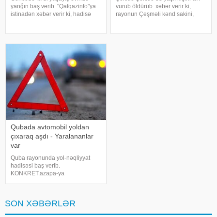
yanğın baş verib. "Qafqazinfo"ya
vurub öldürüb. xəbər verir ki,
istinadən xəbər verir ki, hadisə
rayonun Çeşməli kənd sakini,
şəhərin N.Nərimanov
1968-ci il təvəllüdlü Vüqar
prospektində, 3 mərtəbəli fərdi
Mustafayevi elektrik cərəyanı
yaşayış evində qeydə alınıb.
vurub. 58 yaşlı kişi aldığı
Yanğının söndürülməsi üçün
xəsarətlərdən dünyasını dəyişib.
əraziy
Faktla bağl
Qubada avtomobil yoldan
çıxaraq aşdı - Yaralananlar
var
Quba rayonunda yol-nəqliyyat
hadisəsi baş verib.
KONKRET.azapa-ya
istinadən xəbər verir ki, qəza
Quba-Qonaqkənd avtomobil
yolunun Püstəqasım kəndi
SON XƏBƏRLƏR
ərazisindən keçən hissəsində
qeydə alınıb. İlkin məlumata