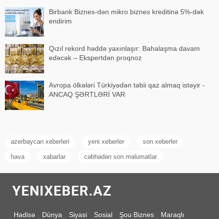
Birbank Biznes-dən mikro biznes kreditinə 5%-dək
endirim
Qızıl rekord həddə yaxınlaşır: Bahalaşma davam
edəcək – Ekspertdən proqnoz
Avropa ölkələri Türkiyədən təbii qaz almaq istəyir -
ANCAQ ŞƏRTLƏRİ VAR
azerbaycan xeberleri
yeni xeberler
son xeberler
hava
xabarlar
cəbhədən son məlumatlar
Hadisə
Dünya
Siyasi
Sosial
Şou Biznes
Maraqlı