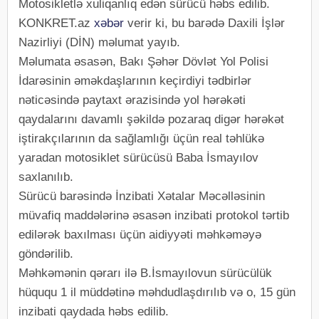
Motosikletlə xuliqanlıq edən sürücü həbs edilib.
KONKRET.az
xəbər
verir ki, bu barədə Daxili İşlər
Nazirliyi (DİN) məlumat yayıb.
Məlumata əsasən, Bakı Şəhər Dövlət Yol Polisi
İdarəsinin əməkdaşlarının keçirdiyi tədbirlər
nəticəsində paytaxt ərazisində yol hərəkəti
qaydalarını davamlı şəkildə pozaraq digər hərəkət
iştirakçılarının da sağlamlığı üçün real təhlükə
yaradan motosiklet sürücüsü Baba İsmayılov
saxlanılıb.
Sürücü barəsində İnzibati Xətalar Məcəlləsinin
müvafiq maddələrinə əsasən inzibati protokol tərtib
edilərək baxılması üçün aidiyyəti məhkəməyə
göndərilib.
Məhkəmənin qərarı ilə B.İsmayılovun sürücülük
hüququ 1 il müddətinə məhdudlaşdırılıb və o, 15 gün
inzibati qaydada həbs edilib.