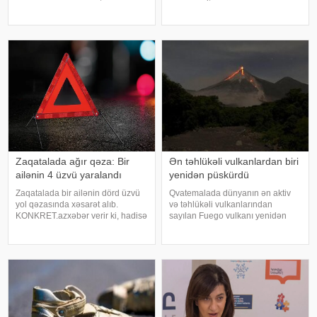
rayonun Livədirqə kəndində baş
Həsənzadə vəfat edib. xəbər verir
verib. Kənd sakini, 1967-ci il
ki, bu barədə Mədəniyyət Nazirliyi
təvəllüdlü Vaqif Ayazəli oğlu
məlumat yayıb. Nəriman
Quliyev səhər saatlarınd
Həsənzadə iyunun 26-da
səhhətinin pisləşməs
Zaqatalada ağır qəza: Bir
Ən təhlükəli vulkanlardan biri
ailənin 4 üzvü yaralandı
yenidən püskürdü
Zaqatalada bir ailənin dörd üzvü
Qvatemalada dünyanın ən aktiv
yol qəzasında xəsarət alıb.
və təhlükəli vulkanlarından
KONKRET.azxəbər verir ki, hadisə
sayılan Fuego vulkanı yenidən
günorta saatlarında rayonun
püskürməyə başlayıb. Güclü
Qəbizdərə kəndində baş verib.
vulkanik aktivlik səbəbindən
Hərəkətdə olan minik avtomobili
ölkədə narıncı təhlükə səviyyəsi
idarəetmədən çıxaraq aşıb. Qəza
elan olunub, vulkanın yaxınlığında
zaman
yaşayan sakinləri