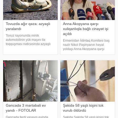
Tovuzda ağır qəza: azyaşlı
Anna Akopyana qarşı
yaralandı
xuliqanlıqla bağlı cinayət işi
açıldı
Tovuz rayonunda minik
avtomobilinin yük maşını ilə
Ermənistan İstintaq Komitəsi baş
toqquşması nəticəsində azyaşlı
nazir Nikol Paşinyanın həyat
ağır xəsarət alıb. xəbər verir ki,
yoldaşı Anna Akopyana qarşı
hadisə rayonun Azaflı kəndində
xuliqanlıq hərəkətləri ilə bağlı
qeydə alınıb. Məlumata görə,
cinayət işi açıb. xəbər verir ki, bu
VAZ-2107 markalı minik
barədə TASS-a İstintaq
avtomobili ZİL markal
Komitəsinin mətbuat katibi Kima
Avdalya
Gəncədə 3 mərtəbəli ev
Şəkidə 58 yaşlı kişini tok
yandı - FOTOLAR
vurub öldürdü
Gəncədə fərdi yaşayış evində
Şəkidə Şəkidə 58 yaşlı kişini tok