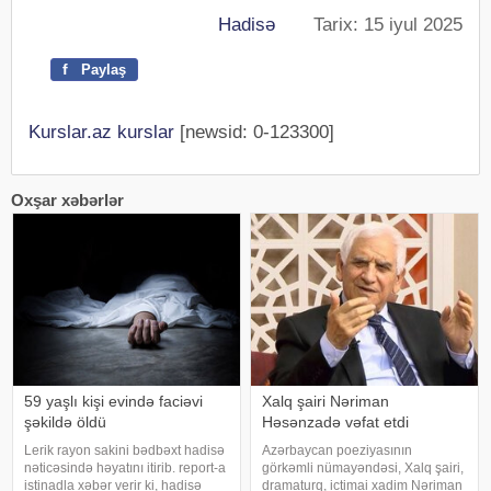
Hadisə
Tarix: 15 iyul 2025
f
Paylaş
Kurslar.az kurslar
[newsid: 0-123300]
Oxşar xəbərlər
59 yaşlı kişi evində faciəvi
Xalq şairi Nəriman
şəkildə öldü
Həsənzadə vəfat etdi
Lerik rayon sakini bədbəxt hadisə
Azərbaycan poeziyasının
nəticəsində həyatını itirib. report-a
görkəmli nümayəndəsi, Xalq şairi,
istinadla xəbər verir ki, hadisə
dramaturq, ictimai xadim Nəriman