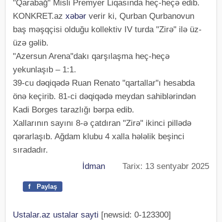
"Qarabağ" Misli Premyer Liqasında heç-heçə edib.
KONKRET.az
xəbər
verir ki, Qurban Qurbanovun
baş məşqçisi olduğu kollektiv IV turda "Zirə" ilə üz-
üzə gəlib.
"Azersun Arena"dakı qarşılaşma heç-heçə
yekunlaşıb – 1:1.
39-cu dəqiqədə Ruan Renato "qartallar"ı hesabda
önə keçirib. 81-ci dəqiqədə meydan sahiblərindən
Kadi Borges tarazlığı bərpa edib.
Xallarının sayını 8-ə çatdıran "Zirə" ikinci pillədə
qərarlaşıb. Ağdam klubu 4 xalla hələlik beşinci
sıradadır.
İdman
Tarix: 13 sentyabr 2025
f
Paylaş
Ustalar.az ustalar sayti
[newsid: 0-123300]