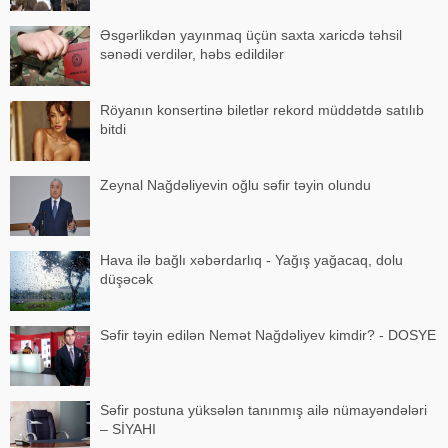
Əsgərlikdən yayınmaq üçün saxta xaricdə təhsil
sənədi verdilər, həbs edildilər
Röyanın konsertinə biletlər rekord müddətdə satılıb
bitdi
Zeynal Nağdəliyevin oğlu səfir təyin olundu
Hava ilə bağlı xəbərdarlıq - Yağış yağacaq, dolu
düşəcək
Səfir təyin edilən Nemət Nağdəliyev kimdir? - DOSYE
Səfir postuna yüksələn tanınmış ailə nümayəndələri
– SİYAHI