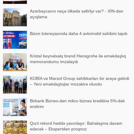
Azərbaycanın neçə ölkədə səfirliyi var? - XİN-dən
açıqlama
Bizon lotereyasında daha 4 avtomobil sahibini tapıb
Kristal beynəlxalq brend Hansgrohe ilə əməkdaşlıq
memorandumu imzalayıb
KOBİA və Marsol Group sahibkarları bir araya gətirdi
– Yeni əməkdaşlıqlar müzakirə olundu
Birbank Biznes-dən mikro biznes kreditinə 5%-dək
endirim
Qızıl rekord həddə yaxınlaşır: Bahalaşma davam
edəcək – Ekspertdən proqnoz