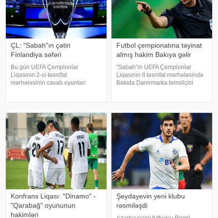
ÇL: "Sabah"ın çətin
Futbol çempionatına təyinat
Finlandiya səfəri
almış hakim Bakıya gəlir
Bu gün UEFA Çempionlar
"Sabah"ın UEFA Çempionlar
Liqasının 2-ci təsnifat
Liqasının II təsnifat mərhələsində
mərhələsinin cavab oyunları
Bakıda Danirmarka təmsilçisi
çərçivəsində təmsilçimiz "Sabah"
"Orxus"a qarşı keçirəcəyi cavab
səfərdə Finlandiyanın "KuPS"
oyununa hakim təyinatları
klubunun qonağı olacaq.
açıqlanıb. KONKRET.azazərtac-a
KONKRET.azxəbər verir ki,
istinadən xəbər veri
Finlandiyanı
Konfrans Liqası: "Dinamo" -
Şeydayevin yeni klubu
"Qarabağ" oyununun
rəsmiləşdi
hakimləri