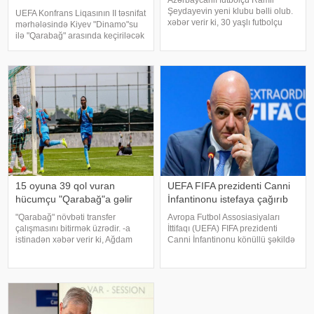
Azərbaycanlı futbolçu Ramil
Şeydayevin yeni klubu bəlli olub.
UEFA Konfrans Liqasının II təsnifat
xəbər verir ki, 30 yaşlı futbolçu
mərhələsində Kiyev "Dinamo"su
Rusiyanın 1-ci liqa təmsilçisi
ilə "Qarabağ" arasında keçiriləcək
"Soçi" klubuna transfer olunub.
oyunun hakim təyinatları bəlli
Tərəflər arasında 2026/2027
olub. KONKRET.azxəbər verir ki,
mövsümünün sonunadək qüvvəd
qarşılaşmanı danimarkalı FİFA
referis
15 oyuna 39 qol vuran
UEFA FIFA prezidenti Canni
hücumçu "Qarabağ"a gəlir
İnfantinonu istefaya çağırıb
"Qarabağ" növbəti transfer
Avropa Futbol Assosiasiyaları
çalışmasını bitirmək üzrədir. -a
İttifaqı (UEFA) FIFA prezidenti
istinadən xəbər verir ki, Ağdam
Canni İnfantinonu könüllü şəkildə
klubu Nigeriyanın Gənclər
istefa verməyə çağırıb. xəbər verir
Liqasının bombardirini sıralarına
ki, bu barədə "The Telegraph"
qatır. Söhbət Daniel Arierhidən
nəşri məlumat yayıb. Məlumata
gedir. "Köhlən atlar"
görə, UEFA rəhbər