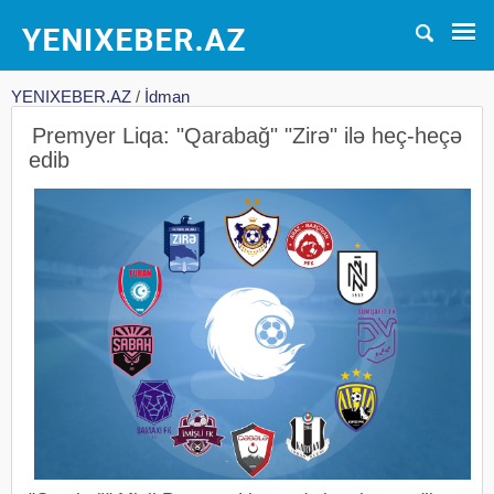
YENIXEBER.AZ
/
İdman
Premyer Liqa: "Qarabağ" "Zirə" ilə heç-heçə
edib