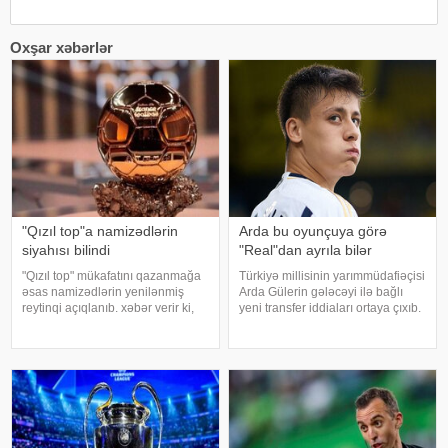
Oxşar xəbərlər
"Qızıl top"a namizədlərin
Arda bu oyunçuya görə
siyahısı bilindi
"Real"dan ayrıla bilər
"Qızıl top" mükafatını qazanmağa
Türkiyə millisinin yarımmüdafiəçisi
əsas namizədlərin yenilənmiş
Arda Gülerin gələcəyi ilə bağlı
reytinqi açıqlanıb. xəbər verir ki,
yeni transfer iddiaları ortaya çıxıb.
siyahıya "Mançester Siti"nin və
milliaz-a istinadən xəbər verir ki,
İspaniya millisinin
ispaniyalı jurnalist İnyaki
yarımmüdafiəçisi Rodri başçılıq
Anqulonun məlumatına görə,
edir. İkinci pilləd
"Real"ın heyətin