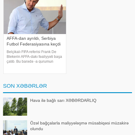
AFFA-dan ayrıldı, Serbiya
Futbol Federasiyasına keçdi
Belçikalı FIFA referisi Frank De
Blekerin AFFA-dakı fəaliyyəti başa
çatıb. Bu barədə -a qurumun
mətbuat xidmətindən bildirilib.
2024-cü ilin iyul ayında AFFA
Hakimlər Komitəsinin sədri
vəzifəsinə təyin olunan Frank De
SON XƏBƏRLƏR
Bleker
Hava ilə bağlı sarı XƏBƏRDARLIQ
Özəl bağçalarla maliyyələşmə müsabiqəsi müzakirə
olundu