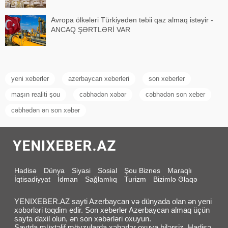
Avropa ölkələri Türkiyədən təbii qaz almaq istəyir -
ANCAQ ŞƏRTLƏRİ VAR
yeni xeberler
azerbaycan xeberleri
son xeberler
maşın realiti şou
cəbhədən xəbər
cəbhədən son xeber
cəbhədən ən son xəbər
Hadisə
Dünya
Siyasi
Sosial
Şou Biznes
Maraqlı
İqtisadiyyat
İdman
Sağlamlıq
Turizm
Bizimlə Əlaqə
YENIXEBER.AZ sayti Azerbaycan və dünyada olan ən yeni
xəbərləri təqdim edir. Son xeberler Azerbaycan almaq üçün
sayta daxil olun, ən son xəbərləri oxuyun.
Saytda müxtəlif mövzularda xəbərlər oxuya bilərsiz. Hadisə