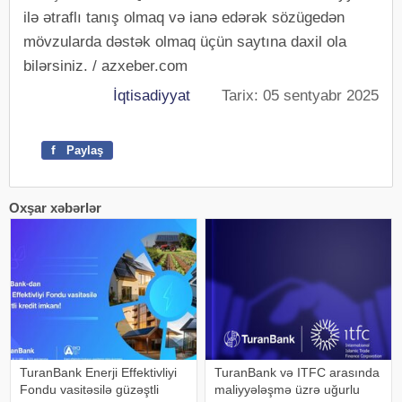
ilə ətraflı tanış olmaq və ianə edərək sözügedən
mövzularda dəstək olmaq üçün saytına daxil ola
bilərsiniz. / azxeber.com
İqtisadiyyat
Tarix: 05 sentyabr 2025
f
Paylaş
Oxşar xəbərlər
TuranBank Enerji Effektivliyi
TuranBank və ITFC arasında
Fondu vasitəsilə güzəştli
maliyyələşmə üzrə uğurlu