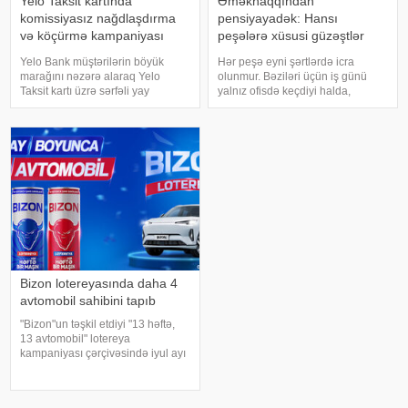
Yelo Taksit kartında
Əməkhaqqından
komissiyasız nağdlaşdırma
pensiyayadək: Hansı
və köçürmə kampaniyası
peşələrə xüsusi güzəştlər
uzadıldı
tətbiq olunur?
Yelo Bank müştərilərin böyük
Hər peşə eyni şərtlərdə icra
marağını nəzərə alaraq Yelo
olunmur. Bəziləri üçün iş günü
Taksit kartı üzrə sərfəli yay
yalnız ofisdə keçdiyi halda,
kampaniyasının müddətini uzatdı
digərləri hər gün həyatını riskə
və şərtlərini daha da
atır, sağlamlığına zərər verən
genişləndirdi!. 14 avqust
şəraitdə çalışır və ya cəmiyyət
tarixinədək Yelo Taksit kartının
üçün xüsusi əhəmiyyət daşıyan
kredit xəttindən istifad
xidmə
Bizon lotereyasında daha 4
avtomobil sahibini tapıb
"Bizon"un təşkil etdiyi "13 həftə,
13 avtomobil" lotereya
kampaniyası çərçivəsində iyul ayı
üzrə növbəti 4 qalib müəyyən
olunub. xəbər verir ki, lotereyanın
V tirajının qalibi Nəsimi Quliyev, VI