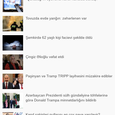
Tovuzda evdə yanğın: zəhərlənən var
Şəmkirdə 62 yaşlı kişi faciəvi şəkildə öldü
Çingiz Əlioğlu vəfat etdi
Paşinyan və Tramp TRIPP layihəsini müzakirə ediblər
Azərbaycan Prezidenti sülh gündəliyinə töhfələrinə
görə Donald Trampa minnətdarlığını bildirib
Kənd sakinləri pullarını ən çox nəyə xərcləyir?