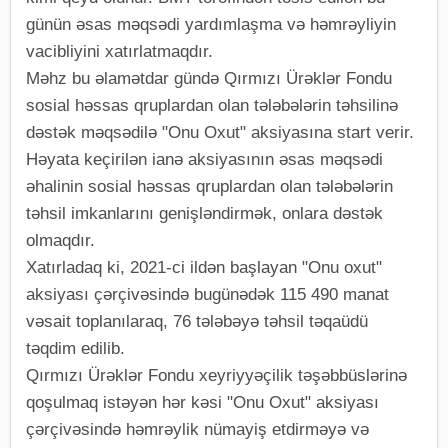
günün əsas məqsədi yardımlaşma və həmrəyliyin
vacibliyini xatırlatmaqdır.
Məhz bu əlamətdar gündə Qırmızı Ürəklər Fondu
sosial həssas qruplardan olan tələbələrin təhsilinə
dəstək məqsədilə "Onu Oxut" aksiyasına start verir.
Həyata keçirilən ianə aksiyasının əsas məqsədi
əhalinin sosial həssas qruplardan olan tələbələrin
təhsil imkanlarını genişləndirmək, onlara dəstək
olmaqdır.
Xatırladaq ki, 2021-ci ildən başlayan "Onu oxut"
aksiyası çərçivəsində bugünədək 115 490 manat
vəsait toplanılaraq, 76 tələbəyə təhsil təqaüdü
təqdim edilib.
Qırmızı Ürəklər Fondu xeyriyyəçilik təşəbbüslərinə
qoşulmaq istəyən hər kəsi "Onu Oxut" aksiyası
çərçivəsində həmrəylik nümayiş etdirməyə və