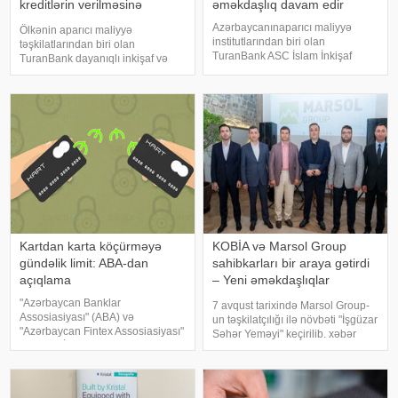
kreditlərin verilməsinə
əməkdaşlıq davam edir
başladı
Azərbaycanınaparıcı maliyyə
Ölkənin aparıcı maliyyə
institutlarından biri olan
təşkilatlarından biri olan
TuranBank ASC İslam İnkişaf
TuranBank dayanıqlı inkişaf və
Bankı(IsDB) Qrupuna daxil olan
yaşıl iqtisadiyyatın
Beynəlxalq İslami Ticarət Maliyyə
maliyyələşdirilməsi istiqamətində
Korporasiyası(ITFC) ilə uğurlu
növbəti məhsulunu təqdim edib.
tərəfdaşlığını davam etdirir. xəbər
Bank, cari ilin aprel ayında Enerji
veri
Məsələlərini Tənzimləm
Kartdan karta köçürməyə
KOBİA və Marsol Group
gündəlik limit: ABA-dan
sahibkarları bir araya gətirdi
açıqlama
– Yeni əməkdaşlıqlar
müzakirə olundu
"Azərbaycan Banklar
7 avqust tarixində Marsol Group-
Assosiasiyası" (ABA) və
un təşkilatçılığı ilə növbəti "İşgüzar
"Azərbaycan Fintex Assosiasiyası"
Səhər Yeməyi" keçirilib. xəbər
(AzFina) İctimai Birlikləri bankların
verir ki, tədbirdə Kiçik və Orta
və elektron pul təşkilatlarının
Biznesin İnkişafı Agentliyinin
xidmətlərindən sui-istifadə
(KOBİA) İdarə Heyətinin sədri
risklərinin minimallaşdırılmas
Orxan Məmmədo