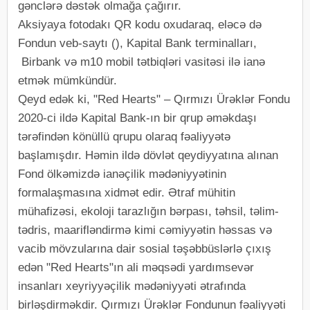
gənclərə dəstək olmağa çağırır.
Aksiyaya fotodakı QR kodu oxudaraq, eləcə də
Fondun veb-saytı (), Kapital Bank terminalları,
Birbank və m10 mobil tətbiqləri vasitəsi ilə ianə
etmək mümkündür.
Qeyd edək ki, "Red Hearts" – Qırmızı Ürəklər Fondu
2020-ci ildə Kapital Bank-ın bir qrup əməkdaşı
tərəfindən könüllü qrupu olaraq fəaliyyətə
başlamışdır. Həmin ildə dövlət qeydiyyatına alınan
Fond ölkəmizdə ianəçilik mədəniyyətinin
formalaşmasına xidmət edir. Ətraf mühitin
mühafizəsi, ekoloji tarazlığın bərpası, təhsil, təlim-
tədris, maarifləndirmə kimi cəmiyyətin həssas və
vacib mövzularına dair sosial təşəbbüslərlə çıxış
edən "Red Hearts"ın ali məqsədi yardımsevər
insanları xeyriyyəçilik mədəniyyəti ətrafında
birləşdirməkdir. Qırmızı Ürəklər Fondunun fəaliyyəti