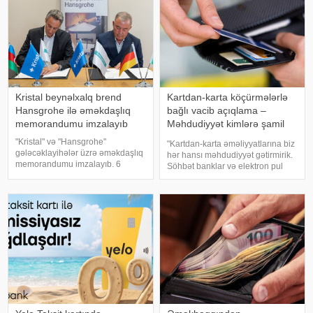
Kristal beynəlxalq brend
Kartdan-karta köçürmələrlə
Hansgrohe ilə əməkdaşlıq
bağlı vacib açıqlama –
memorandumu imzalayıb
Məhdudiyyət kimlərə şamil
olunur?
"Kristal" və "Hansgrohe"
"Kartdan-karta əməliyyatlarına biz
gələcəklayihələr üzrə əməkdaşlıq
hər hansı məhdudiyyət gətirmirik.
memorandumu imzalayıb. 6
Söhbət banklar və elektron pul
avqust 2026-cı ildə Azərbaycanın
təşkilatları tərəfindən ödəniş
aparıcı tikinti şirkətlərindən biri
alətlərinə mədaxil əməliyyatları
olan "Kristal" ilə premium sanitar
üzrə risk əsaslı baza həddinə bəlli
avadanlıqlarıv
bir məhdudiyyətləri