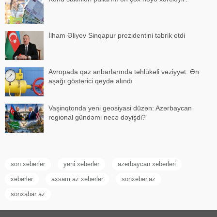
İlham Əliyev Sinqapur prezidentini təbrik etdi
Avropada qaz anbarlarında təhlükəli vəziyyət: Ən
aşağı göstərici qeydə alındı
Vaşinqtonda yeni geosiyasi düzən: Azərbaycan
regional gündəmi necə dəyişdi?
son xeberler
yeni xeberler
azerbaycan xeberleri
xeberler
axsam.az xeberler
sonxeber.az
sonxabar az