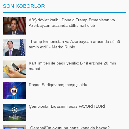
tirajını
SON XƏBƏRLƏR
ABŞ dövlət katibi: Donald Tramp Ermənistan və
Azərbaycan arasında sülhə nail olub
"Tramp Ermənistan və Azərbaycan arasında sülhü
təmin etdi" - Marko Rubio
Kart limitləri ilə bağlı yenilik: Bir il ərzində 20 min
manat
Rəşad Sadiqov baş məşqçi oldu
Çempionlar Liqasının əsas FAVORİTLƏRİ
"Qarabağ"ın oyununa hansı kanalda baxaq?