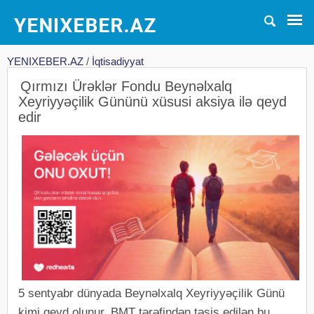
YENIXEBER.AZ
/
İqtisadiyyat
Qırmızı Ürəklər Fondu Beynəlxalq
Xeyriyyəçilik Gününü xüsusi aksiya ilə qeyd
edir
5 sentyabr dünyada Beynəlxalq Xeyriyyəçilik Günü
kimi qeyd olunur. BMT tərəfindən təsis edilən bu