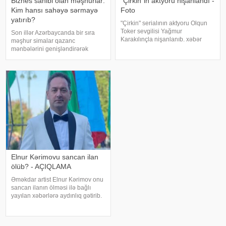
Biznes sahibi olan məşhurlar:
"Çirkin"in aktyoru nişanlandı -
Kim hansı sahəyə sərmayə
Foto
yatırıb?
"Çirkin" serialının aktyoru Olqun
Toker sevgilisi Yağmur
Son illər Azərbaycanda bir sıra
Karakılınçla nişanlanıb. xəbər
məşhur simalar qazanc
verir ki, aktyor sevgilisini Bursada
mənbələrini genişləndirərək
yaşayan ailəsindən istəyib. Tokeri
müxtəlif sahələrə sərmayə
bu özəl günündə həmkarları Diren
yatırırlar. Onların arasında
Polatoğulları və Mustaf
restoran, kafe, geyim, gözəllik və
qida sektorunda fəaliyyət
göstərən, öz adları il
Elnur Kərimovu sancan ilan
ölüb? - AÇIQLAMA
Əməkdar artist Elnur Kərimov onu
sancan ilanın ölməsi ilə bağlı
yayılan xəbərlərə aydınlıq gətirib.
Sənətçi bu barədə "Xəzər axşamı"
verilişində danışıb. "Üç günə
yaxındır ki, bu barədə heç kimə