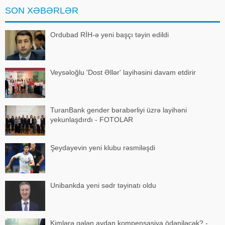
açıqlama verməmişəm
SON XƏBƏRLƏR
Ordubad RİH-ə yeni başçı təyin edildi
Veysəloğlu 'Dost Əllər' layihəsini davam etdirir
TuranBank gender bərabərliyi üzrə layihəni
yekunlaşdırdı - FOTOLAR
Şeydayevin yeni klubu rəsmiləşdi
Unibankda yeni sədr təyinatı oldu
Kimlərə gələn aydan kompensasiya ödəniləcək? -