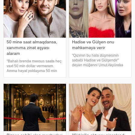
50 minə saat almaqdansa,
Hadise və Gülşen onu
xanımıma zinət əşyası
məhkəməyə verir
alaram
"Qızımın bu hala düşməsinin
səbəbi Hadise və Gülşendir"
"Bahalı brendə məxsus saata heç
deyən müğənni Umut Akyürekə
vaxt 50 min dollar vermərəm.
Gülşen və Hadise məhkəmə
Amma həyat yoldaşıma 50 min
iddiası qaldırıblar. Hadise və
dollara zinət əşyası almaq mənim
Gülşeni hədəf alan açıqlamalarını
üçün asandır". Axşam.az-a
davam etdirən Akyürek "Mən
istinadən xəbər verir ki, bu sözləri
Hadisən
Xalq artisti Emin Ağalaro