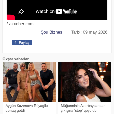
/ azxeber.com
Şou Biznes
Tarix: 09 may 2026
f
Paylaş
Oxşar xəbərlər
Aygün Kazımova Röyagilə
Müğənninin Azərbaycandan
qonaq getdi
çıxışına 'stop' qoyulub