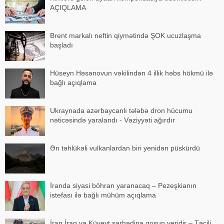
AÇIQLAMA
Brent markalı neftin qiymətində ŞOK ucuzlaşma
başladı
Hüseyn Həsənovun vəkilindən 4 illik həbs hökmü ilə
bağlı açıqlama
Ukraynada azərbaycanlı tələbə dron hücumu
nəticəsində yaralandı - Vəziyyəti ağırdır
Ən təhlükəli vulkanlardan biri yenidən püskürdü
İranda siyasi böhran yaranacaq – Pezeşkianın
istefası ilə bağlı mühüm açıqlama
İran İraq və Küveyt sərhədinə qoşun yeridir – Təcili