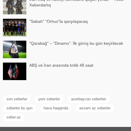
Xəbərdarlıq
"Sabah" "Orhus"la qarşılaşacaq
"Qarabağ" – "Dinamo": İlk görüş bu gün keçiriləcək
ABŞ və İran arasında kritik 48 saat
son xeberler
yeni xeberler
azerbaycan xeberleri
xeberler bu qun
hava haqqinda
axsam az xeberler
xeber.az