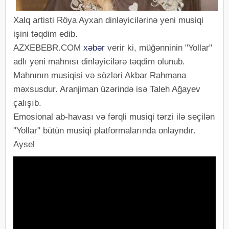
Xalq artisti Röya Ayxan dinləyicilərinə yeni musiqi
işini təqdim edib.
AZXEBEBR.COM
xəbər
verir ki, müğənninin "Yollar"
adlı yeni mahnısı dinləyicilərə təqdim olunub.
Mahnının musiqisi və sözləri Akbar Rahmana
məxsusdur. Aranjiman üzərində isə Taleh Ağayev
çalışıb.
Emosional ab-havası və fərqli musiqi tərzi ilə seçilən
"Yollar" bütün musiqi platformalarında onlayndır.
Aysel