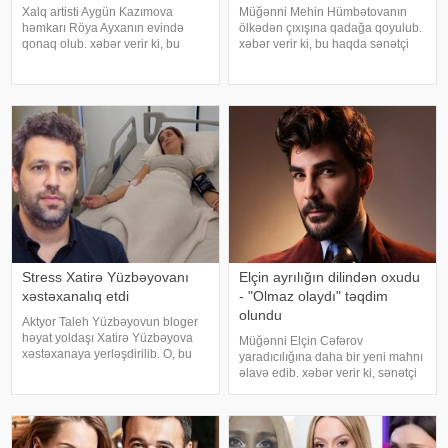
Xalq artisti Aygün Kazımova
Müğənni Mehin Hümbətovanın
həmkarı Röya Ayxanın evində
ölkədən çıxışına qadağa qoyulub.
qonaq olub. xəbər verir ki, bu
xəbər verir ki, bu haqda sənətçi
barədə müğənni Kazım Can
özü məlumat yayıb. O bildirib ki,
instaqram hesabında paylaşım
yay tətilinə də heç yerə gedə
edib. Görüntülər qısa müddətdə
bilmir:. "2 aydır ölkədən çıxa
izləyicilərin marağına səbəb olub
bilmirəm. "Stop"u
Stress Xatirə Yüzbəyovanı
Elçin ayrılığın dilindən oxudu
xəstəxanalıq etdi
- "Olmaz olaydı" təqdim
olundu
Aktyor Taleh Yüzbəyovun bloger
həyat yoldaşı Xatirə Yüzbəyova
Müğənni Elçin Cəfərov
xəstəxanaya yerləşdirilib. O, bu
yaradıcılığına daha bir yeni mahnı
barədə sosial media hesabında
əlavə edib. xəbər verir ki, sənətçi
paylaşım edib. "Son zamanlar
bu dəfə "Olmaz olaydı" adlı
stressə bağlı olaraq nə düzgün
mahnısını dinləyicilərin ixtiyarına
qidalandım, nə düzgün yatdım.
verib. . Bəstənin sözləri Rafael
Gördü
Şabanova, musiqisi is