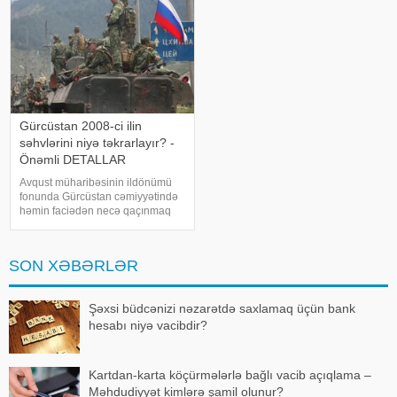
Gürcüstan 2008-ci ilin
səhvlərini niyə təkrarlayır? -
Önəmli DETALLAR
Avqust müharibəsinin ildönümü
fonunda Gürcüstan cəmiyyətində
həmin faciədən necə qaçınmaq
olar sualı yenidən aktuallaşıb.
KONKRET.azxəbər verir ki,
Vaxtanq Coxadzenin təhlilində
SON XƏBƏRLƏR
2008-ci il hadisələrinin geosiyasi
nəticələr
Şəxsi büdcənizi nəzarətdə saxlamaq üçün bank
hesabı niyə vacibdir?
Kartdan-karta köçürmələrlə bağlı vacib açıqlama –
Məhdudiyyət kimlərə şamil olunur?