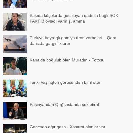
Bakıda küçələrdə gecələyən qadınla bağlı ŞOK
FAKT: 3 övladı varmış, amma
Türkiyə bayraqlı gəmiyə dron zərbələri – Qara
dənizdə gərginlik artır
Kanalda boğulub ölən Muradın - Fotosu
Tarixi Vaşinqton görüşündən bir il ötür
Paşinyandan Qırğızıstanda şok etiraf
Gəncədə ağır qəza - Xəsarət alanlar var