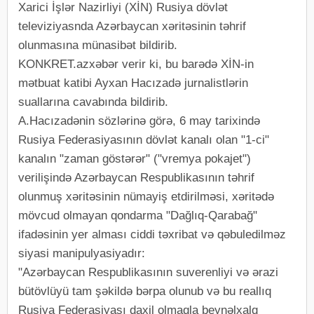
Xarici İşlər Nazirliyi (XİN) Rusiya dövlət
televiziyasnda Azərbaycan xəritəsinin təhrif
olunmasına münasibət bildirib.
KONKRET.azxəbər verir ki, bu barədə XİN-in
mətbuat katibi Ayxan Hacızadə jurnalistlərin
suallarına cavabında bildirib.
A.Hacızadənin sözlərinə görə, 6 may tarixində
Rusiya Federasiyasının dövlət kanalı olan "1-ci"
kanalın "zaman göstərər" ("vremya pokajet")
verilişində Azərbaycan Respublikasının təhrif
olunmuş xəritəsinin nümayiş etdirilməsi, xəritədə
mövcud olmayan qondarma "Dağlıq-Qarabağ"
ifadəsinin yer alması ciddi təxribat və qəbuledilməz
siyasi manipulyasiyadır:
"Azərbaycan Respublikasının suverenliyi və ərazi
bütövlüyü tam şəkildə bərpa olunub və bu reallıq
Rusiya Federasiyası daxil olmaqla beynəlxalq