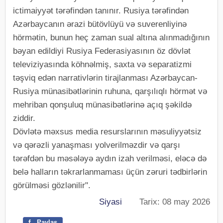
ictimaiyyət tərəfindən tanınır. Rusiya tərəfindən
Azərbaycanın ərazi bütövlüyü və suverenliyinə
hörmətin, bunun heç zaman sual altına alınmadığının
bəyan edildiyi Rusiya Federasiyasının öz dövlət
televiziyasında köhnəlmiş, saxta və separatizmi
təşviq edən narrativlərin tirajlanması Azərbaycan-
Rusiya münasibətlərinin ruhuna, qarşılıqlı hörmət və
mehriban qonşuluq münasibətlərinə açıq şəkildə
ziddir.
Dövlətə məxsus media resurslarının məsuliyyətsiz
və qərəzli yanaşması yolverilməzdir və qarşı
tərəfdən bu məsələyə aydın izah verilməsi, eləcə də
belə halların təkrarlanmaması üçün zəruri tədbirlərin
görülməsi gözlənilir".
Siyasi
Tarix: 08 may 2026
f
Paylaş