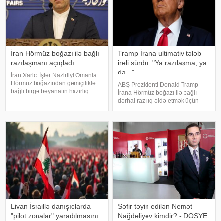
İran Hörmüz boğazı ilə bağlı
Tramp İrana ultimativ tələb
razılaşmanı açıqladı
irəli sürdü: "Ya razılaşma, ya
da..."
İran Xarici İşlər Nazirliyi Omanla
Hörmüz boğazından gəmiçiliklə
ABŞ Prezidenti Donald Tramp
bağlı birgə bəyanatın hazırlıq
İrana Hörmüz boğazı ilə bağlı
işlərinin yekun mərhələsində
dərhal razılıq əldə etmək üçün
olduğunu bildirib. xəbər verir ki,
sərt ultimativ tələb irəli sürüb.
İran XİN-in rəsmi nümayəndəsi
"Bloomberg" agentliyinin
İsmail Baqai iki ölkə arasınd
məlumatına görə, Vaşinqton
Tehran qarşısında açıq şərt
qoyub: y
Livan İsraillə danışıqlarda
Səfir təyin edilən Nemət
"pilot zonalar" yaradılmasını
Nağdəliyev kimdir? - DOSYE