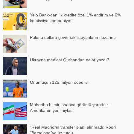
Yelo Bank-dan ilk kreditə özəl 1% endirim və 0%
komissiya kampaniyası
Pulunu dollara çevirmək istəyənlərin nəzərinə
Ukrayna mediası Qurbandan nələr yazdı?
Onun üçün 125 milyon ödədilər
Müharibə bitmir, sadəcə görüntü yaradılır -
Amerikanın yeni hiyləsi
"Real Madrid"in transfer planı alınmadı: Rodri
"Barselona"ya üz tutdu