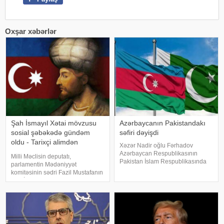
Oxşar xəbərlər
Şah İsmayıl Xətai mövzusu
Azərbaycanın Pakistandakı
sosial şəbəkədə gündəm
səfiri dəyişdi
oldu - Tarixçi alimdən
Xəzər Nadir oğlu Fərhadov
açıqlama
Azərbaycan Respublikasının
Milli Məclisin deputatı,
Pakistan İslam Respublikasında
parlamentin Mədəniyyət
fövqəladə və səlahiyyətli səfiri
komitəsinin sədri Fazil Mustafanın
vəzifəsindən geri çağırılıb. xəbər
Şah İsmayıl Xətai ilə bağlı
verir ki, Prezident İlham Əliyev
səsləndirdiyi fikirlər yenidən
bununla bağlı Sərəncam
ictimai müzakirələrə səbəb olub. .
imzalayıb. Prezidenti
Deputat Şah İsmayılın adını
daşıyan ordeni