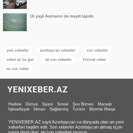
16 yaşlı Asimanın da meyiti tapıldı
yeni xeberler
azerbaycan xeberleri
son xeberler
xeber.az bu gun
ən son xeberler
krimnal xeber
en son xeber
Hadisə
Dünya
Siyasi
Sosial
Şou Biznes
Maraqlı
İqtisadiyyat
İdman
Sağlamlıq
Turizm
Bizimlə Əlaqə
YENIXEBER.AZ sayti Azerbaycan və dünyada olan ən yeni
xəbərləri təqdim edir. Son xeberler Azerbaycan almaq üçün
sayta daxil olun, ən son xəbərləri oxuyun.