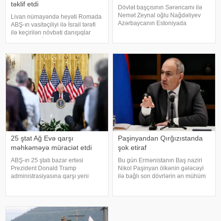
təklif etdi
Dövlət başçısının Sərəncamı ilə
Nemət Zeynal oğlu Nağdəliyev
Livan nümayəndə heyəti Romada
Azərbaycanın Estoniyada
ABŞ-ın vasitəçiliyi ilə İsrail tərəfi
fövqəladə və səlahiyyətli səfiri
ilə keçirilən növbəti danışıqlar
təyin edilib. Nemət Nağdəliyev
raundunda İsrail qüvvələrinin
Prezidentin ərazi-təşkilat
çıxarılacağı yeni "pilot zonalar"ın
məsələləri üzrə köməkçisi - şöbə
yaradılmasını müzakirəyə təklif
müdiri Zeyna
edib. Bu barəd
25 ştat Ağ Evə qarşı
Paşinyandan Qırğızıstanda
məhkəməyə müraciət etdi
şok etiraf
ABŞ-ın 25 ştatı bazar ertəsi
Bu gün Ermənistanın Baş naziri
Prezident Donald Tramp
Nikol Paşinyan ölkənin gələcəyi
administrasiyasına qarşı yeni
ilə bağlı son dövrlərin ən mühüm
rüsumlarla bağlı məhkəmə iddiq
bəyanatlarından birini verib.
qaldırıb. Onlar yeni tarifləri ABŞ Ali
Qırğızıstanda keçirilən Avrasiya
Məhkəməsinin ləğv etdiyi idxal
Hökumətlərarası Şurasının
vergilərini əvəzetmək cəhdi
iclasında çıxış edən Baş nazir
adlandırıblar
birbaş