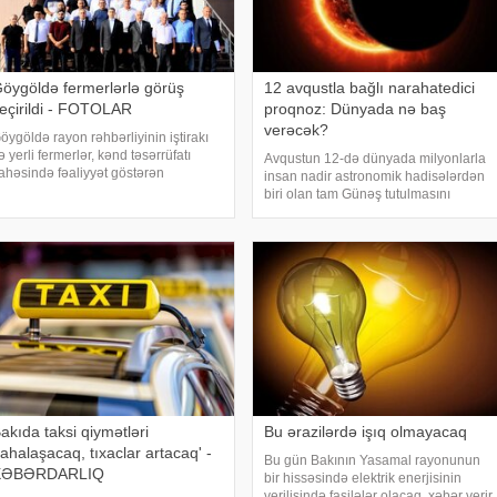
öygöldə fermerlərlə görüş
12 avqustla bağlı narahatedici
eçirildi - FOTOLAR
proqnoz: Dünyada nə baş
verəcək?
öygöldə rayon rəhbərliyinin iştirakı
lə yerli fermerlər, kənd təsərrüfatı
Avqustun 12-də dünyada milyonlarla
ahəsində fəaliyyət göstərən
insan nadir astronomik hadisələrdən
ahibkarlar, eləcə də aidiyyəti
biri olan tam Günəş tutulmasını
urumların rəhbər və nümayəndələri
izləmək imkanı əldə edəcək. Belə
lə görüş keçirilib. xəbər verir ki,
tutulmalar Yer kürəsində orta hesabla
örüşdə çıxı
hər 18 aydan bir baş versə də, onların
tam fazas
akıda taksi qiymətləri
Bu ərazilərdə işıq olmayacaq
ahalaşacaq, tıxaclar artacaq' -
Bu gün Bakının Yasamal rayonunun
XƏBƏRDARLIQ
bir hissəsində elektrik enerjisinin
verilişində fasilələr olacaq. xəbər verir