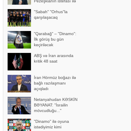
Pezeşkianın istefası ilə
bağlı mühüm açıqlama
"Sabah" "Orhus"la
qarşılaşacaq
"Qarabağ" – "Dinamo":
İlk görüş bu gün
keçiriləcək
ABŞ və İran arasında
kritik 48 saat
İran Hörmüz boğazı ilə
bağlı razılaşmanı
açıqladı
Netanyahudan KƏSKİN
BƏYANAT: "İsrailin
mövcudluğu..."
"Dinamo" ilə oyuna
istədiyimiz kimi