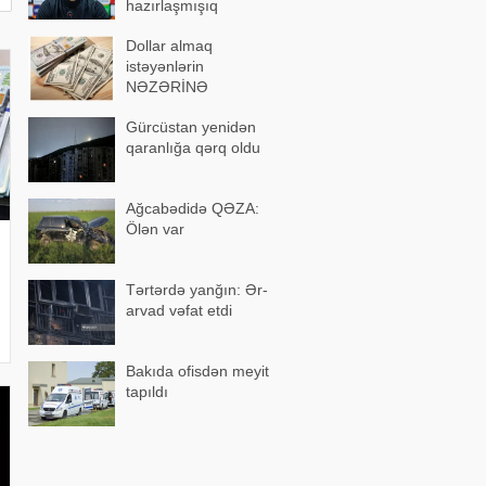
hazırlaşmışıq
Dollar almaq
istəyənlərin
NƏZƏRİNƏ
Gürcüstan yenidən
qaranlığa qərq oldu
Ağcabədidə QƏZA:
Ölən var
Tərtərdə yanğın: Ər-
arvad vəfat etdi
Bakıda ofisdən meyit
tapıldı