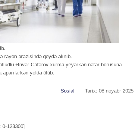
ib.
sə rayon ərazisində qeydə alınıb.
təvəllüdlü Ənvər Cəfərov xurma yeyərkən nəfər borusuna
 aparılarkən yolda ölüb.
Sosial
Tarix: 08 noyabr 2025
: 0-123300]