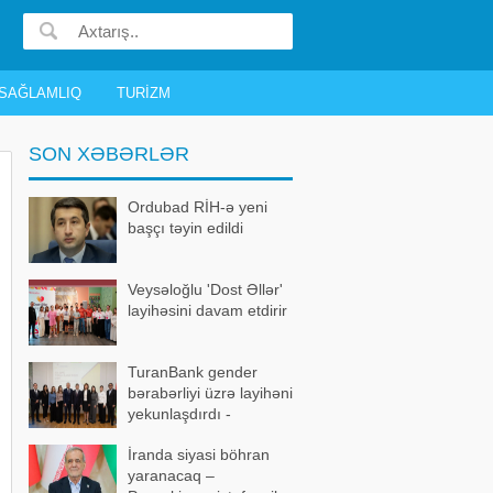
SAĞLAMLIQ
TURIZM
SON XƏBƏRLƏR
Ordubad RİH-ə yeni
başçı təyin edildi
Veysəloğlu 'Dost Əllər'
layihəsini davam etdirir
TuranBank gender
bərabərliyi üzrə layihəni
yekunlaşdırdı -
FOTOLAR
İranda siyasi böhran
yaranacaq –