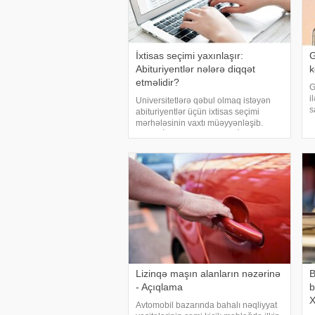
İxtisas seçimi yaxınlaşır:
G
Abituriyentlər nələrə diqqət
k
etməlidir?
G
i
Universitetlərə qəbul olmaq istəyən
s
abituriyentlər üçün ixtisas seçimi
s
mərhələsinin vaxtı müəyyənləşib.
q
Dövlət İmtahan Mərkəzi (DİM) ixtisas
i
seçiminin 12–19 avqust tarixlərində
g
keçiriləcəyini açıqlayıb. Bu il seçim
proses
Lizinqə maşın alanların nəzərinə
B
- Açıqlama
b
Avtomobil bazarında bahalı nəqliyyat