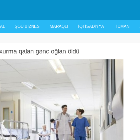
AL
ŞOU BIZNES
MARAQLI
İQTISADIYYAT
İDMAN
xurma qalan gənc oğlan öldü