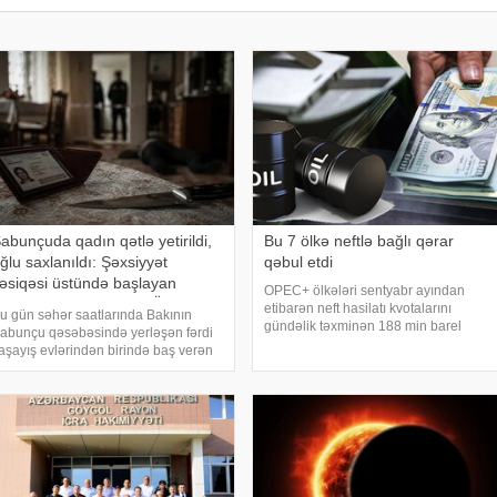
abunçuda qadın qətlə yetirildi,
Bu 7 ölkə neftlə bağlı qərar
ğlu saxlanıldı: Şəxsiyyət
qəbul etdi
əsiqəsi üstündə başlayan
OPEC+ ölkələri sentyabr ayından
übahisənin TƏFƏRRÜATI
etibarən neft hasilatı kvotalarını
u gün səhər saatlarında Bakının
gündəlik təxminən 188 min barel
abunçu qəsəbəsində yerləşən fərdi
artırmağı təsdiqləməyi planlaşdırır.
aşayış evlərindən birində baş verən
xəbər verir ki, bundan sonra isə
ətl hadisəsinin bəzi təfərrüatı məlum
hasilatın artırılması ilin sonunadək
lub. "Teleqraf"a istinadla xəbər verir
dayandırılacaq
i, İddialara görə, 54 yaşl