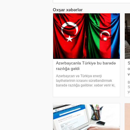
Oxşar xəbərlər
Azərbaycanla Türkiyə bu barədə
S
razılığa gəldi
o
v
Azərbaycan və Türkiyə enerji
m
layihələrinin icrasını sürətləndirmək
B
barədə razılığa gəliblər. xəbər verir ki,
S
bu barədə energetika naziri Pərviz
y
Şahbazov "X" sosial şəbəkəsindəki
q
hesabında yazıb. "İstanbuld
o
k