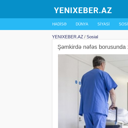
HADISƏ
DÜNYA
SIYASI
SOSI
YENIXEBER.AZ
/
Sosial
Şəmkirdə nəfəs borusunda 