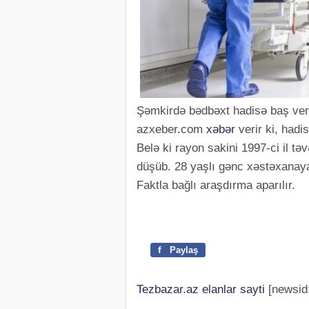
Şəmkirdə bədbəxt hadisə baş ver
azxeber.com
xəbər
verir ki, hadi
Belə ki rayon sakini 1997-ci il 
düşüb. 28 yaşlı gənc xəstəxanaya
Faktla bağlı araşdırma aparılır.
f
Paylaş
Tezbazar.az elanlar sayti
[newsid