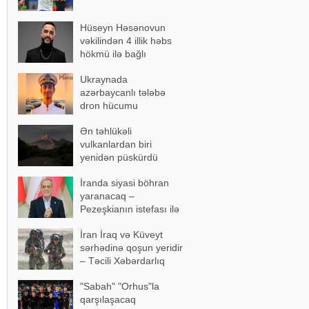
Hüseyn Həsənovun
vəkilindən 4 illik həbs
hökmü ilə bağlı
açıqlama
Ukraynada
azərbaycanlı tələbə
dron hücumu
nəticəsində yaralandı -
Ən təhlükəli
Vəziyyəti ağırdır
vulkanlardan biri
yenidən püskürdü
İranda siyasi böhran
yaranacaq –
Pezeşkianın istefası ilə
bağlı mühüm açıqlama
İran İraq və Küveyt
sərhədinə qoşun yeridir
– Təcili Xəbərdarlıq
"Sabah" "Orhus"la
qarşılaşacaq