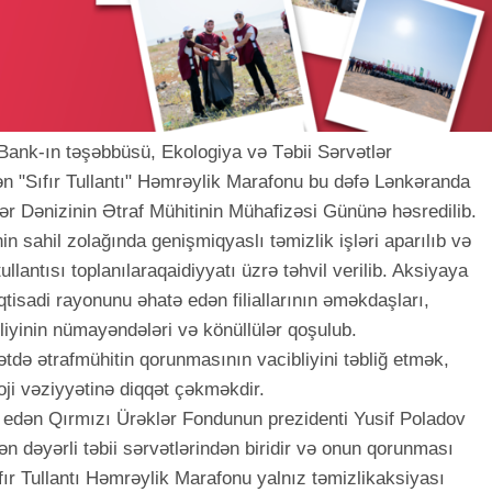
Bank-ın təşəbbüsü, Ekologiya və Təbii Sərvətlər
rilən "Sıfır Tullantı" Həmrəylik Marafonu bu dəfə Lənkəranda
ər Dənizinin Ətraf Mühitinin Mühafizəsi Gününə həsredilib.
n sahil zolağında genişmiqyaslı təmizlik işləri aparılıb və
lantısı toplanılaraqaidiyyatı üzrə təhvil verilib. Aksiyaya
tisadi rayonunu əhatə edən filiallarının əməkdaşları,
liyinin nümayəndələri və könüllülər qoşulub.
ə ətrafmühitin qorunmasının vacibliyini təbliğ etmək,
oji vəziyyətinə diqqət çəkməkdir.
ış edən Qırmızı Ürəklər Fondunun prezidenti Yusif Poladov
 ən dəyərli təbii sərvətlərindən biridir və onun qorunması
fır Tullantı Həmrəylik Marafonu yalnız təmizlikaksiyası