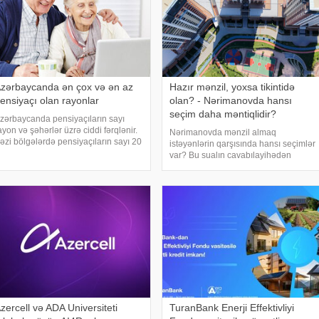
zərbaycanda ən çox və ən az
Hazır mənzil, yoxsa tikintidə
ensiyaçı olan rayonlar
olan? - Nərimanovda hansı
seçim daha məntiqlidir?
zərbaycanda pensiyaçıların sayı
ayon və şəhərlər üzrə ciddi fərqlənir.
Nərimanovda mənzil almaq
əzi bölgələrdə pensiyaçıların sayı 20
istəyənlərin qarşısında hansı seçimlər
in nəfəri keçdiyi halda, digərlərində
var? Bu sualın cavabılayihədən
u göstərici 100 nəfər civarında qalır.
layihəyə dəyişsə də, bu ərazidə yeni
araqlıdır ki, pensiyaçıları
tikililərə tələbat yüksək olaraqqalır.
Belə bir bazarda seçim edərkən əsas
məsələ yalnı
zercell və ADA Universiteti
TuranBank Enerji Effektivliyi