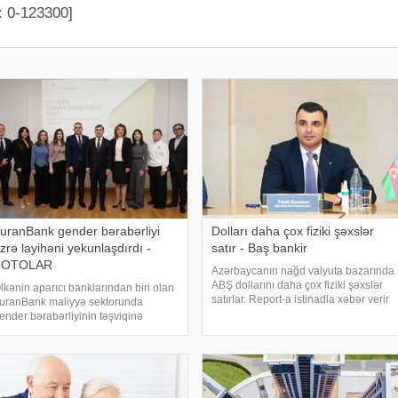
: 0-123300]
uranBank gender bərabərliyi
Dolları daha çox fiziki şəxslər
zrə layihəni yekunlaşdırdı -
satır - Baş bankir
FOTOLAR
Azərbaycanın nağd valyuta bazarında
ABŞ dollarını daha çox fiziki şəxslər
lkənin aparıcı banklarından biri olan
satırlar. Report-a istinadla xəbər verir
uranBank maliyyə sektorunda
ki, bunu Azərbaycan Mərkəzi Bankının
ender bərabərliyinin təşviqinə
(AMB) sədri Taleh Kazımov bu gün
ədəflənmiş strateji layihəni uğurla
keçirdiyi mətbuat konfransında bildirib
ekunlaşdırıb. Layihə FINMA
ərəfindən tənzimlənən aparıcı İsveçrə
ondu Enabling Qapita