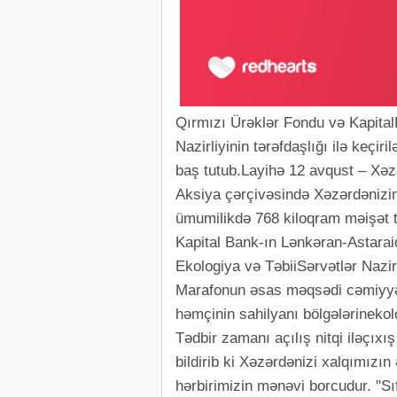
Qırmızı Ürəklər Fondu və Kapital
Nazirliyinin tərəfdaşlığı ilə keçi
baş tutub.Layihə 12 avqust – Xəz
Aksiya çərçivəsində Xəzərdənizini
ümumilikdə 768 kiloqram məişət tul
Kapital Bank-ın Lənkəran-Astaraiq
Ekologiya və TəbiiSərvətlər Nazir
Marafonun əsas məqsədi cəmiyyətd
həmçinin sahilyanı bölgələrinekol
Tədbir zamanı açılış nitqi iləçıx
bildirib ki Xəzərdənizi xalqımızın
hərbirimizin mənəvi borcudur. "Sı