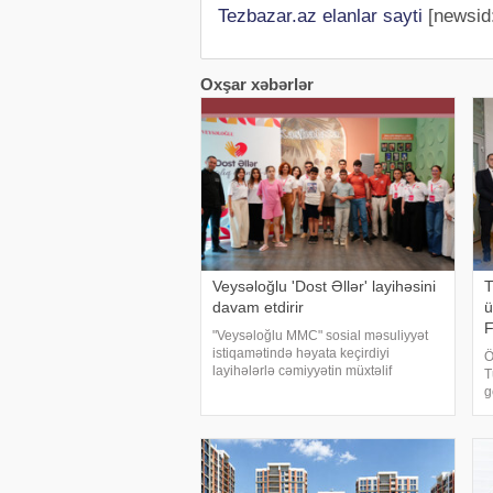
Tezbazar.az elanlar sayti
[newsid
Oxşar xəbərlər
Veysəloğlu 'Dost Əllər' layihəsini
T
davam etdirir
ü
"Veysəloğlu MMC" sosial məsuliyyət
istiqamətində həyata keçirdiyi
Ö
layihələrlə cəmiyyətin müxtəlif
T
qruplarının inkişafına dəstək
g
göstərməyə davam edir. xəbər verir ki,
h
şirkətin həyata keçirdiyi "Dost Əllər"
y
t
f