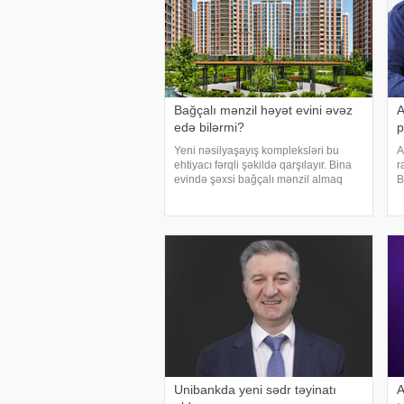
Bağçalı mənzil həyət evini əvəz
A
edə bilərmi?
p
Yeni nəsilyaşayış kompleksləri bu
A
ehtiyacı fərqli şəkildə qarşılayır. Bina
r
evində şəxsi bağçalı mənzil almaq
B
mümkündürmü?. Şəhərin mərkəzində
m
yaşayaraq özünə məxsus bağçaya
b
sahibolmaq çoxlarının arzusudur.
M
Məhz buna gör
Unibankda yeni sədr təyinatı
A