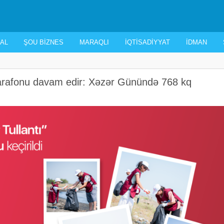
AL
ŞOU BIZNES
MARAQLI
İQTISADIYYAT
İDMAN
 Marafonu davam edir: Xəzər Günündə 768 kq