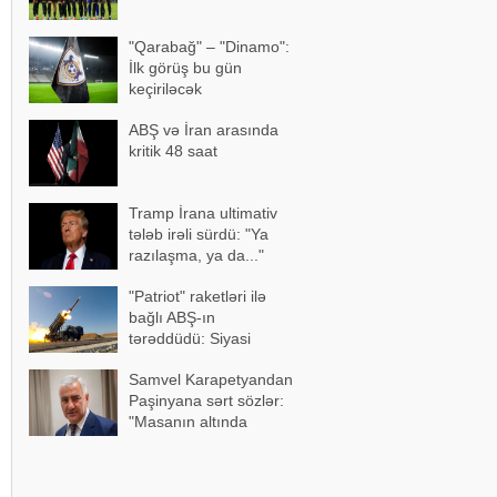
"Qarabağ" – "Dinamo":
İlk görüş bu gün
keçiriləcək
ABŞ və İran arasında
kritik 48 saat
Tramp İrana ultimativ
tələb irəli sürdü: "Ya
razılaşma, ya da..."
"Patriot" raketləri ilə
bağlı ABŞ-ın
tərəddüdü: Siyasi
səbəblər açıqlandı
Samvel Karapetyandan
Paşinyana sərt sözlər:
"Masanın altında
ayaqüstə gəzəndə..."