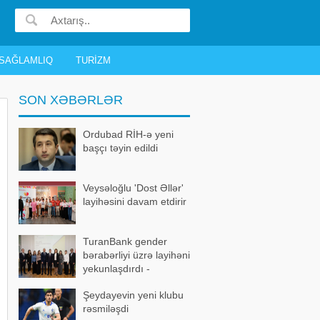
SAĞLAMLIQ
TURIZM
SON XƏBƏRLƏR
Ordubad RİH-ə yeni
başçı təyin edildi
Veysəloğlu 'Dost Əllər'
layihəsini davam etdirir
TuranBank gender
bərabərliyi üzrə layihəni
yekunlaşdırdı -
FOTOLAR
Şeydayevin yeni klubu
rəsmiləşdi