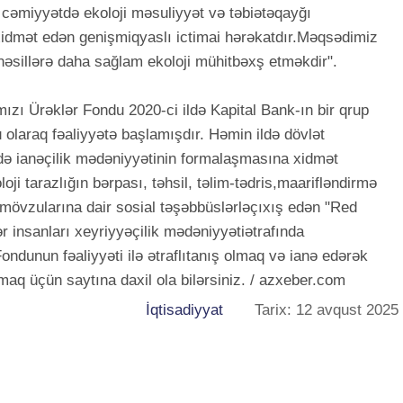
cəmiyyətdə ekoloji məsuliyyət və təbiətəqayğı
idmət edən genişmiqyaslı ictimai hərəkatdır.Məqsədimiz
nəsillərə daha sağlam ekoloji mühitbəxş etməkdir".
ızı Ürəklər Fondu 2020-ci ildə Kapital Bank-ın bir qrup
olaraq fəaliyyətə başlamışdır. Həmin ildə dövlət
də ianəçilik mədəniyyətinin formalaşmasına xidmət
oji tarazlığın bərpası, təhsil, təlim-tədris,maarifləndirmə
mövzularına dair sosial təşəbbüslərləçıxış edən "Red
 insanları xeyriyyəçilik mədəniyyətiətrafında
ondunun fəaliyyəti ilə ətraflıtanış olmaq və ianə edərək
q üçün saytına daxil ola bilərsiniz. / azxeber.com
İqtisadiyyat
Tarix: 12 avqust 2025