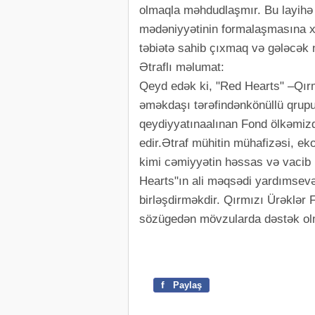
olmaqla məhdudlaşmır. Bu layihə 
mədəniyyətinin formalaşmasına x
təbiətə sahib çıxmaq və gələcək 
Ətraflı məlumat:
Qeyd edək ki, "Red Hearts" –Qırm
əməkdaşı tərəfindənkönüllü qrupu 
qeydiyyatınaalınan Fond ölkəmiz
edir.Ətraf mühitin mühafizəsi, ekol
kimi cəmiyyətin həssas və vacib 
Hearts"ın ali məqsədi yardımsevər
birləşdirməkdir. Qırmızı Ürəklər F
sözügedən mövzularda dəstək olma
f
Paylaş