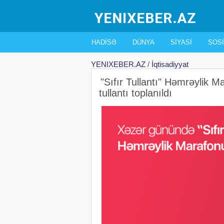
HADISƏ
DÜNYA
SIYASI
SOSI
YENIXEBER.AZ
/
İqtisadiyyat
"Sıfır Tullantı" Həmrəylik
tullantı toplanıldı