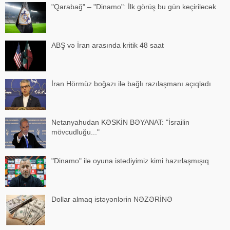
"Qarabağ" – "Dinamo": İlk görüş bu gün keçiriləcək
ABŞ və İran arasında kritik 48 saat
İran Hörmüz boğazı ilə bağlı razılaşmanı açıqladı
Netanyahudan KƏSKİN BƏYANAT: "İsrailin
mövcudluğu..."
"Dinamo" ilə oyuna istədiyimiz kimi hazırlaşmışıq
Dollar almaq istəyənlərin NƏZƏRİNƏ