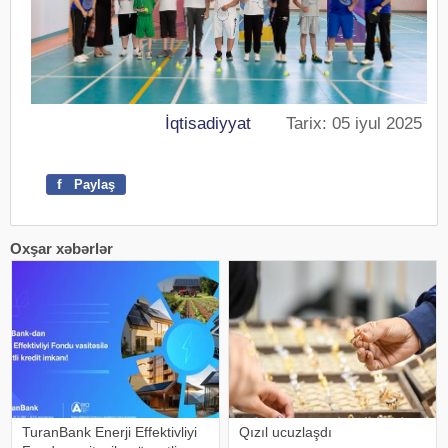
İqtisadiyyat
Tarix: 05 iyul 2025
f
Paylaş
Oxşar xəbərlər
TuranBank Enerji Effektivliyi
Qızıl ucuzlaşdı