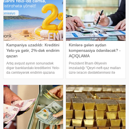
BCA) və müsbətproqnozunu
(Positiv
Kampaniya uzadıldı: Kreditini
Kimlərə gələn aydan
Yelo-ya gətir, 2%-dək endirim
kompensasiya ödəniləcək? -
qazan
AÇIQLAMA
Artıq avqust ayının sonunadək
Prezident İlham Əliyevin
digər banklardakı kreditlərini Yelo-
imzaladığı "Qeyri-neft-qaz malları
da cəmləyərək endirim qazana
üzrə ixracın dəstəklənməsi ilə
bilərsən!. Hər ay fərqli banklara
bağlı əlavə tədbirlər haqqında"
fərqli faizlər ödəməkdən
Fərmana əsasən, ixrac
yorulmusansa, kampaniyanı
rəsmiləşdirilmə xərclərinə görə
qaçırma: Yelo kreditini cari faizlərə
sahibkarlara kompensasiyaların
2%-də
ödənilməsin