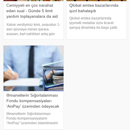
Cəmiyyəti ən çox narahat
Qlobal əmtəə bazarlarında
edən sual - Gündə 5 limit
qızıl bahalaşıb
yardım toplayanalara da aid
Qlobal əmtəə bazarlarında
ediləcək?
qiymətli metallar üzrə ticarət
Xəbər verdiyimiz kimi, avqustun 1-
qarışıq dinamika ilə başa çatıb.
dən qüvvəyə minən qərara
xəbər verir ki, COMEX birjasında
əsasən, kart sahibləri artıq gün
avqust fyuçersləri üzrə qızılın 1
ərzində 5 dəfə, aylıq isə
troy unsiyasının qiyməti 20,60
ümumilikdə 20 min manat
ABŞ dolları və ya 0,51% artaraq
həcmində kartdan-karta pul
köçürməsi edə biləcəklər.
Xatırladaq ki, son illər sosia
Əmanətlərin Sığortalanması
Fondu kompensasiyaları
'AniPay' üzərindən ödəyəcək
Əmanətlərin Sığortalanması
Fondu kompensasiyaların
"AniPay" üzərindən ödənilməsini
planlaşdırır. xəbər verir ki, bunu