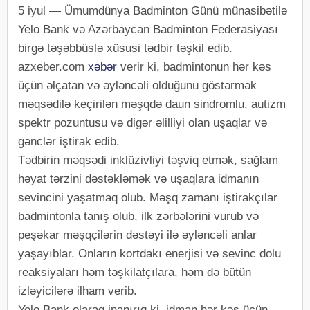
5 iyul — Ümumdünya Badminton Günü münasibətilə
Yelo Bank və Azərbaycan Badminton Federasiyası
birgə təşəbbüslə xüsusi tədbir təşkil edib.
azxeber.com
xəbər
verir ki, badmintonun hər kəs
üçün əlçatan və əyləncəli olduğunu göstərmək
məqsədilə keçirilən məşqdə daun sindromlu, autizm
spektr pozuntusu və digər əlilliyi olan uşaqlar və
gənclər iştirak edib.
Tədbirin məqsədi inklüzivliyi təşviq etmək, sağlam
həyat tərzini dəstəkləmək və uşaqlara idmanın
sevincini yaşatmaq olub. Məşq zamanı iştirakçılar
badmintonla tanış olub, ilk zərbələrini vurub və
peşəkar məşqçilərin dəstəyi ilə əyləncəli anlar
yaşayıblar. Onların kortdakı enerjisi və sevinc dolu
reaksiyaları həm təşkilatçılara, həm də bütün
izləyicilərə ilham verib.
Yelo Bank olaraq inanırıq ki, idman hər kəs üçün