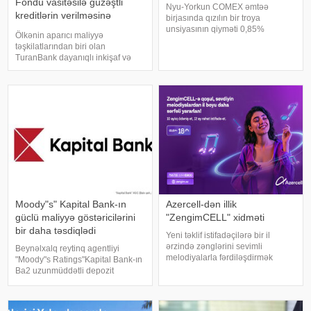
Fondu vasitəsilə güzəştli
Nyu-Yorkun COMEX əmtəə
kreditlərin verilməsinə
birjasında qızılın bir troya
başladı
unsiyasının qiyməti 0,85%
Ölkənin aparıcı maliyyə
azalaraq 4101.2 ABŞ dollarına
təşkilatlarından biri olan
bərabər olub. birja məlumatlarına
TuranBank dayanıqlı inkişaf və
istinadən xəbər verir ki, COMEX-
yaşıl iqtisadiyyatın
də gümüşün bir unsiyasının
maliyyələşdirilməsi istiqamətində
qiyməti də 2,3% azalara
növbəti məhsulunu təqdim edib.
Bank, cari ilin aprel ayında Enerji
Məsələlərini Tənzimləm
Moody"s" Kapital Bank-ın
Azercell-dən illik
güclü maliyyə göstəricilərini
"ZengimCELL" xidməti
bir daha təsdiqlədi
Yeni təklif istifadəçilərə bir il
ərzində zənglərini sevimli
Beynəlxalq reytinq agentliyi
melodiyalarla fərdiləşdirmək
"Moody"s Ratings"Kapital Bank-ın
imkanı yaradır. Azercell
Ba2 uzunmüddətli depozit
"ZengimCELL" xidmətinin yeni illik
reytinqini, ba3 səviyyəsində
abunə paketini təqdim edir. Bu
əsaskredit qiymətləndirməsini
təklif istifadəçilərə 12 ay ərzind
(Baseline Credit Assessment –