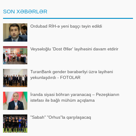
Əmanətlərin Sığortalanması
Fondunun Hüquq
SON XƏBƏRLƏR
departamentinin direktoru Azər
Əmirov Milli Mətbua
Ordubad RİH-ə yeni başçı təyin edildi
Veysəloğlu 'Dost Əllər' layihəsini davam etdirir
TuranBank gender bərabərliyi üzrə layihəni
yekunlaşdırdı - FOTOLAR
İranda siyasi böhran yaranacaq – Pezeşkianın
istefası ilə bağlı mühüm açıqlama
"Sabah" "Orhus"la qarşılaşacaq