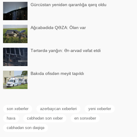
Gürcüstan yenidən qaranlığa qərq oldu
Ağcabədidə QƏZA: Ölən var
Tərtərdə yanğın: Ər-arvad vəfat etdi
Bakıda ofisdən meyit tapıldı
son xeberler
azerbaycan xeberleri
yeni xeberler
hava
cəbhədən son xeber
en sonxeber
cəbhədən son dəqiqə