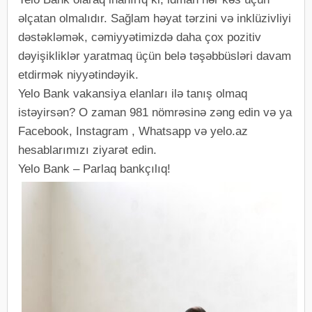
əlçatan olmalıdır. Sağlam həyat tərzini və inklüzivliyi
dəstəkləmək, cəmiyyətimizdə daha çox pozitiv
dəyişikliklər yaratmaq üçün belə təşəbbüsləri davam
etdirmək niyyətindəyik.
Yelo Bank vakansiya elanları ilə tanış olmaq
istəyirsən? O zaman 981 nömrəsinə zəng edin və ya
Facebook, Instagram , Whatsapp və yelo.az
hesablarımızı ziyarət edin.
Yelo Bank – Parlaq bankçılıq!