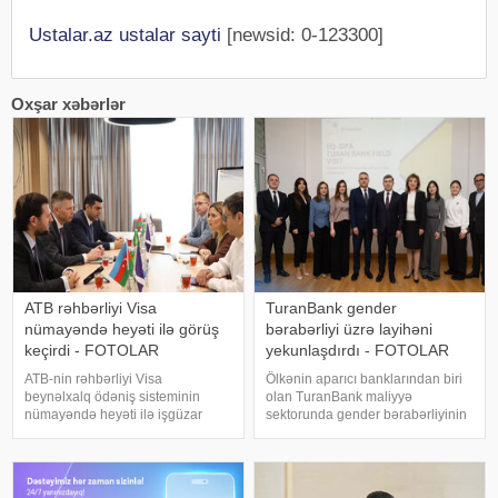
Ustalar.az ustalar sayti
[newsid: 0-123300]
Oxşar xəbərlər
ATB rəhbərliyi Visa
TuranBank gender
nümayəndə heyəti ilə görüş
bərabərliyi üzrə layihəni
keçirdi - FOTOLAR
yekunlaşdırdı - FOTOLAR
ATB-nin rəhbərliyi Visa
Ölkənin aparıcı banklarından biri
beynəlxalq ödəniş sisteminin
olan TuranBank maliyyə
nümayəndə heyəti ilə işgüzar
sektorunda gender bərabərliyinin
görüş keçirib. xəbər verir ki, görüş
təşviqinə hədəflənmiş strateji
zamanı tərəflər ATB ilə Visa
layihəni uğurla yekunlaşdırıb.
arasında strateji əməkdaşlığın
Layihə FINMA tərəfindən
daha da genişləndirilməsi,
tənzimlənən aparıcı İsveçrə fondu