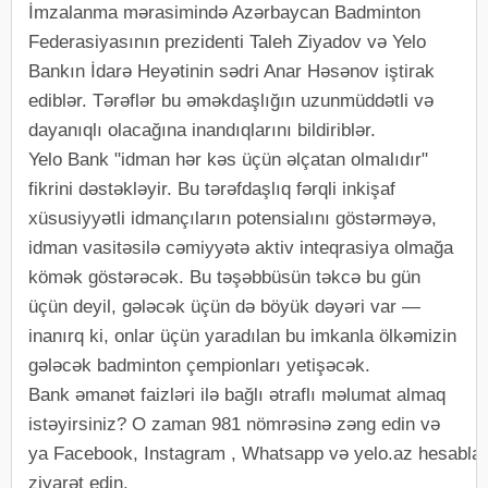
İmzalanma mərasimində Azərbaycan Badminton
Federasiyasının prezidenti Taleh Ziyadov və Yelo
Bankın İdarə Heyətinin sədri Anar Həsənov iştirak
ediblər. Tərəflər bu əməkdaşlığın uzunmüddətli və
dayanıqlı olacağına inandıqlarını bildiriblər.
Yelo Bank "idman hər kəs üçün əlçatan olmalıdır"
fikrini dəstəkləyir. Bu tərəfdaşlıq fərqli inkişaf
xüsusiyyətli idmançıların potensialını göstərməyə,
idman vasitəsilə cəmiyyətə aktiv inteqrasiya olmağa
kömək göstərəcək. Bu təşəbbüsün təkcə bu gün
üçün deyil, gələcək üçün də böyük dəyəri var —
inanırq ki, onlar üçün yaradılan bu imkanla ölkəmizin
gələcək badminton çempionları yetişəcək.
Bank əmanət faizləri ilə bağlı ətraflı məlumat almaq
istəyirsiniz? O zaman 981 nömrəsinə zəng edin və
ya Facebook, Instagram , Whatsapp və yelo.az hesablar
ziyarət edin.