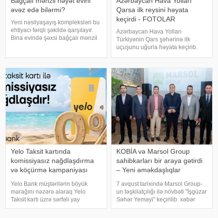
Bağçalı mənzil həyət evini
Azərbaycan Hava Yolları
əvəz edə bilərmi?
Qarsa ilk reysini həyata
keçirdi - FOTOLAR
Yeni nəsilyaşayış kompleksləri bu
ehtiyacı fərqli şəkildə qarşılayır.
Azərbaycan Hava Yolları
Bina evində şəxsi bağçalı mənzil
Türkiyənin Qars şəhərinə ilk
almaq mümkündürmü?. Şəhərin
uçuşunu uğurla həyata keçirib.
mərkəzində yaşayaraq özünə
xəbər verir ki, Qars istiqamətində
məxsus bağçaya sahibolmaq
həyata keçirilən ilk reysin
çoxlarının arzusudur. Məhz buna
sərnişinləri Qars Harakani Hava
gör
Limanında xüsusi mərasimlə
qarşılanıblar
Yelo Taksit kartında
KOBİA və Marsol Group
komissiyasız nağdlaşdırma
sahibkarları bir araya gətirdi
və köçürmə kampaniyası
– Yeni əməkdaşlıqlar
uzadıldı
müzakirə olundu
Yelo Bank müştərilərin böyük
7 avqust tarixində Marsol Group-
marağını nəzərə alaraq Yelo
un təşkilatçılığı ilə növbəti "İşgüzar
Taksit kartı üzrə sərfəli yay
Səhər Yeməyi" keçirilib. xəbər
kampaniyasının müddətini uzatdı
verir ki, tədbirdə Kiçik və Orta
və şərtlərini daha da
Biznesin İnkişafı Agentliyinin