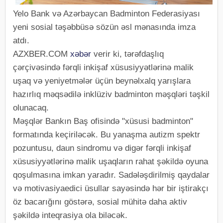
Yelo Bank və Azərbaycan Badminton Federasiyası
yeni sosial təşəbbüsə sözün əsl mənasında imza
atdı.
AZXBER.COM
xəbər
verir ki, tərəfdaşlıq
çərçivəsində fərqli inkişaf xüsusiyyətlərinə malik
uşaq və yeniyetmələr üçün beynəlxalq yarışlara
hazırlıq məqsədilə inklüziv badminton məşqləri təşkil
olunacaq.
Məşqlər Bankın Baş ofisində "xüsusi badminton"
formatında keçiriləcək. Bu yanaşma autizm spektr
pozuntusu, daun sindromu və digər fərqli inkişaf
xüsusiyyətlərinə malik uşaqların rahat şəkildə oyuna
qoşulmasına imkan yaradır. Sadələşdirilmiş qaydalar
və motivasiyaedici üsullar sayəsində hər bir iştirakçı
öz bacarığını göstərə, sosial mühitə daha aktiv
şəkildə inteqrasiya ola biləcək.