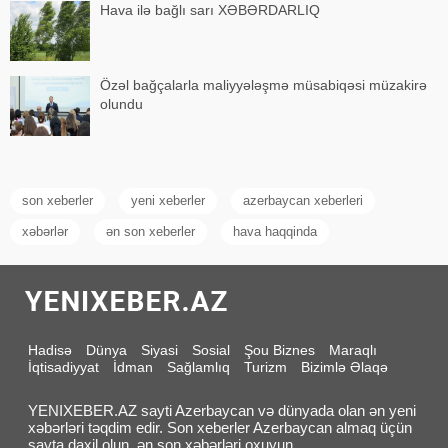
Hava ilə bağlı sarı XƏBƏRDARLIQ
Özəl bağçalarla maliyyələşmə müsabiqəsi müzakirə
olundu
son xeberler
yeni xeberler
azerbaycan xeberleri
xəbərlər
ən son xeberler
hava haqqinda
Hadisə
Dünya
Siyasi
Sosial
Şou Biznes
Maraqlı
İqtisadiyyat
İdman
Sağlamlıq
Turizm
Bizimlə Əlaqə
YENIXEBER.AZ sayti Azerbaycan və dünyada olan ən yeni
xəbərləri təqdim edir. Son xeberler Azerbaycan almaq üçün
sayta daxil olun, ən son xəbərləri oxuyun.