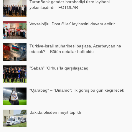
TuranBank gender bərabərliyi üzrə layihəni
yekunlaşdırdı - FOTOLAR
Veysəloğlu 'Dost Əllər' layihəsini davam etdirir
Türkiyə-İsrail müharibəsi başlasa, Azərbaycan nə
edəcək? – Bütün detallar bəlli oldu
"Sabah" "Orhus"la qarşılaşacaq
"Qarabağ" – "Dinamo": İlk görüş bu gün keçiriləcək
Bakıda ofisdən meyit tapıldı