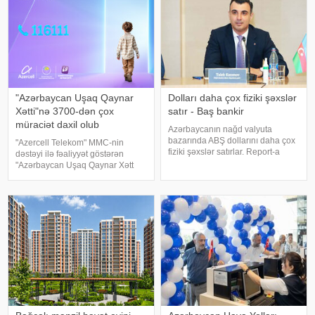
innovativ ödəni
Enabling Qapita
"Azərbaycan Uşaq Qaynar
Dolları daha çox fiziki şəxslər
Xətti"nə 3700-dən çox
satır - Baş bankir
müraciət daxil olub
Azərbaycanın nağd valyuta
bazarında ABŞ dollarını daha çox
"Azercell Telekom" MMC-nin
fiziki şəxslər satırlar. Report-a
dəstəyi ilə fəaliyyət göstərən
istinadla xəbər verir ki, bunu
"Azərbaycan Uşaq Qaynar Xətt
Azərbaycan Mərkəzi Bankının
Xidməti" uşaqların müdafiəsi və
(AMB) sədri Taleh Kazımov bu
rifahının təmin olunması
gün keçirdiyi mətbuat
istiqamətində işini davam etdirir.
konfransında bildirib
Cari ilin ilk altı ay