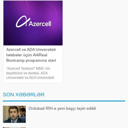
genişləndirdi!. 14 avqust
(KOBİA) İdarə Heyətinin sədri
tarixinədək Yelo Taksit kartının
Orxan Məmmədo
kredit xəttindən istifad
Azercell və ADA Universiteti
tələbələr üçün AI4Real
Bootcamp proqramına start
verir
"Azercell Telekom" MMC-nin
təşəbbüsü və dəstəyi, ADA
Universiteti və ADA Universiteti
Fondunun birgə əməkdaşlığı ilə
bakalavr tələbələri üçün nəzərdə
tutulmuş AI4Real Süni İntellekt
SON XƏBƏRLƏR
Bootcamp proqramına start verilir
Ordubad RİH-ə yeni başçı təyin edildi