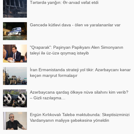
Tərtərdə yanğın: Ər-arvad vəfat etdi
Gəncədə kütləvi dava - ölən və yaralananlar var
"Qraparak": Paşinyan Papikyanı Alen Simonyanın
taleyi ilə üz-üzə qoymaq istəyib
İran Ermənistanda strateji yol tikir: Azərbaycanı kənar
keçən marşrut formalaşır
Azərbaycana qardaş ölkəyə nüvə silahını kim verib?
– Gizli razılaşma…
Ergün Kırlıkovalı Talebə məktubunda: Skeptisizminizi
Vardanyanın maliyyə şəbəkəsinə yönəldin